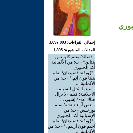
بوري
إجمالي القراءات: 3,097,003
المقالات المنشورة: 1,805
-
قصائد/ بقلم كليمنس
بنتانو.* - ت: من الألمانية
أكد الجبوري
-
تَرْويقَة: قصيدتان/ بقلم
بَتينا فون أنِم.* - ت: من
الألمانية ...
-
سينما: مُثل السينما
الاخلاقية؛ فيلم -لا يزال
هناك غد- / إشبي ...
-
بعض آراء نيتشه/ بقلم
بورخيس - ت: من
الإسبانية أكد الجبوري
-
تَرْويقَة: قصيدتان/ بقلم
آخيم فون أرنيم .* - ت: من
الألمانية ...