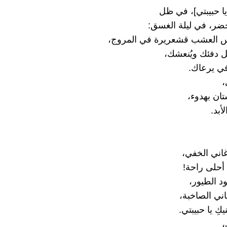
ا حبيبتي]، في ظل
ضر، في ليلة الغسق:
 العشب قشعريرة في المروج،
 دفئك ويُنعشك،
ي يرعاك.
،
تان بهدوء،
لأبد.
غاني الخفي،
أحلى راحة!
 الطيور،
اني الصاخبة،
ِ يا حبيبتي.
،