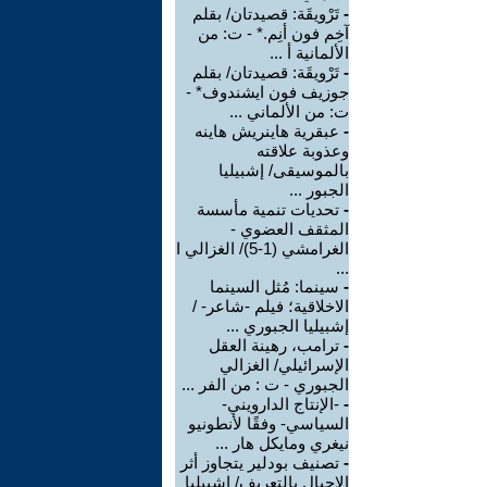
-
تَرْويقَة: قصيدتان/ بقلم
آخِم فون أنِم.* - ت: من
الألمانية أ ...
-
تَرْويقَة: قصيدتان/ بقلم
جوزيف فون ايشندوف* -
ت: من الألماني ...
-
عبقرية هاينريش هاينه
وعذوبة علاقته
بالموسيقى/ إشبيليا
الجبور ...
-
تحديات تنمية مأسسة
المثقف العضوي -
الغرامشي (1-5)/ الغزالي ا
...
-
سينما: مُثل السينما
الاخلاقية؛ فيلم -شاعر- /
إشبيليا الجبوري ...
-
ترامب، رهينة العقل
الإسرائيلي/ الغزالي
الجبوري - ت : من الفر ...
-
-الإنتاج الدارويني-
السياسي- وفقًا لأنطونيو
نيغري ومايكل هار ...
-
تصنيف بودلير يتجاوز أثر
الاجيال بالتعريف/ إشبيليا