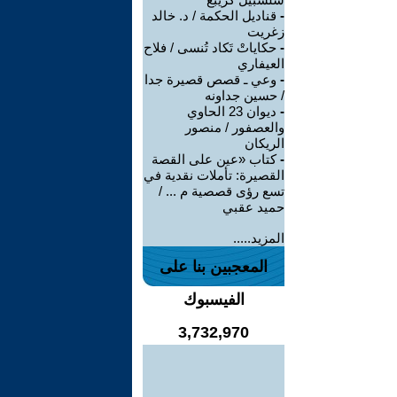
-
قناديل الحكمة / د. خالد
زغريت
-
حكاياتْ تَكاد تُنسى / فلاح
العيفاري
-
وعي ـ قصص قصيرة جدا
/ حسين جداونه
-
ديوان 23 الحاوي
والعصفور / منصور
الريكان
-
كتاب «عين على القصة
القصيرة: تأملات نقدية في
تسع رؤى قصصية م ... /
حميد عقبي
المزيد.....
المعجبين بنا على
الفيسبوك
3,732,970