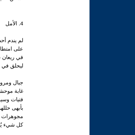
4. الأمل
لم يندم أح
على امتطاء
في ريعان ش
ليحلق في أر
جبال ومرو
غابة موحش
فتيات وسي
بأبهى حلله
مجوهرات ذ
كل شيء يُب