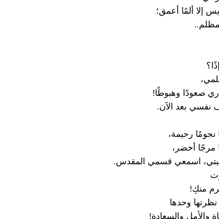
يس إلا ألمًا أعمق؛
مظلم..
ًا؟
مي،
ي صعودًا وهبوطًا!
ف نفسي بعد الآن.
نجومًا رحيمة،
 مرجًا أخضر،
بيبتي، اسمعي قسمي المقدس.
وت
م منكِ!
 نظرتها وحدها
ة والأمل والسعادة!