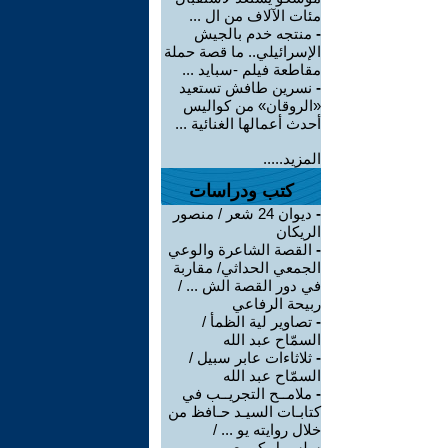
مئات الآلاف من ال ...
-
منتجه خدم بالجيش
الإسرائيلي.. ما قصة حملة
مقاطعة فيلم -سبايد ...
-
نسرين طافش تستعيد
«الروقان» من كواليس
أحدث أعمالها الغنائية ...
المزيد.....
كتب ودراسات
-
ديوان 24 شعر / منصور
الريكان
-
القصة الشاعرة والوعي
الجمعي الحداثي/ مقاربة
في دور القصة الش ... /
ربيحة الرفاعي
-
تصاوير لية الظمأ /
السمّاح عبد الله
-
ثلاثاءات عابر سبيل /
السمّاح عبد الله
-
ملامــح التجريــب في
كتابـات السيـد حـافظ من
خلال روايته يو ... /
سلسبيل كريبع