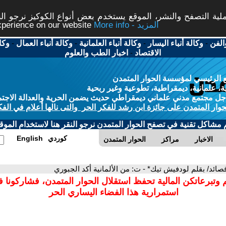
ة التصفح والنشر، الموقع يستخدم بعض أنواع الكوكيز نرجو النق
More info - المزيد
experience on our website
الفن
-
وكالة أنباء اليسار
-
وكالة أنباء العلمانية
-
وكالة أنباء العمال
-
وكا
الاقتصاد
-
اخبار الطب والعلوم
 الرئيسي لمؤسسة الحوار المتمدن
، علمانية، ديمقراطية، تطوعية وغير ربحية
ل مجتمع مدني علماني ديمقراطي حديث يضمن الحرية والعدالة الاجتم
حوار المتمدن على جائزة ابن رشد للفكر الحر والتى نالها أعلام في الفك
م مشاكل تقنية في تصفح الحوار المتمدن نرجو النقر هنا لاستخدام الموقع
كوردي
English
الاخبار
مراكز
الحوار المتمدن
قصائد/ بقلم لودفيش تيك* - ت: من الألمانية أكد الجبوري
 وتبرعاتكن المالية تحفظ استقلال الحوار المتمدن، فشاركونا 
استمرارية هذا الفضاء اليساري الحر