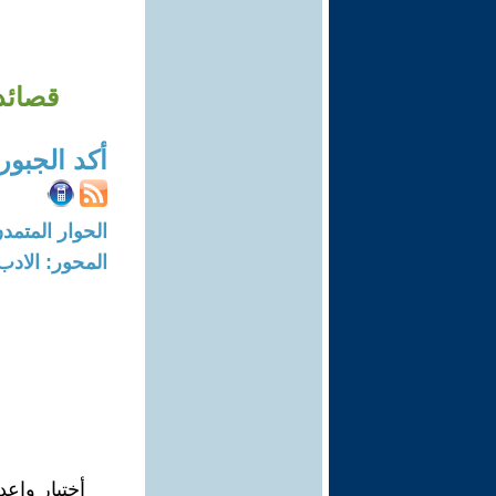
قصائد/
أكد الجبور
الحوار المتمدن-العدد: 8739 - 26
المحور: الادب
أختيار وإعد