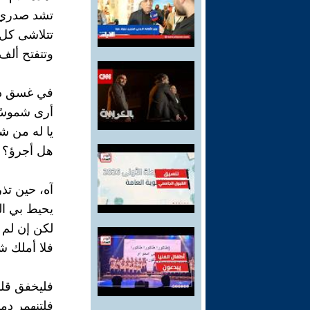
تشد صدري
تتلاشى كل 
وتتفتح ألف
في غسق د
أرى شموسًا
يا له من ش
هل أجرؤ؟ 
آه، حين ت
يحيط بي ال
لكن إن لم ت
فلا أملك شيئ
فليخفق قلب
فلتنهمر دم