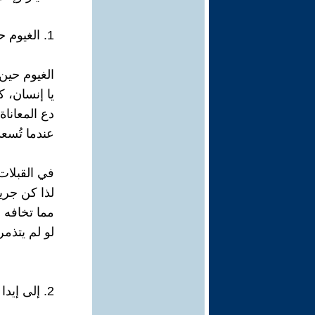
1. الغيوم حين تهبط ساعة الفرح
الغيوم حين
يا إنسان، ك
دع المعاناة
عندما تُسعد
في القبلات
لذا كن جريئً
مما تخافه 
لو لم يتذمر
2. إلى إيدا