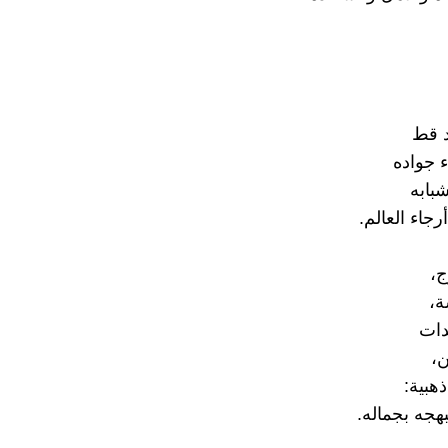
د قط
 جواده
بابه
جاء العالم.
ج،
ة،
دات
ن،
هبية:
هجه بجماله.