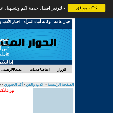
موافق - OK
لتوفير افضل خدمة لكم ولتسهيل عملي
أخبار عامة
-
وكالة أنباء المرأة
-
اخبار الأدب و
الموقع
يسارية
"من أج
حاز ال
إذا لديك
الزوار
اضافة/خدمات
بحث/الارشيف
الصفحة الرئيسية
-
الادب والفن
-
أكد الجبوري
- 
تبرعاتكم