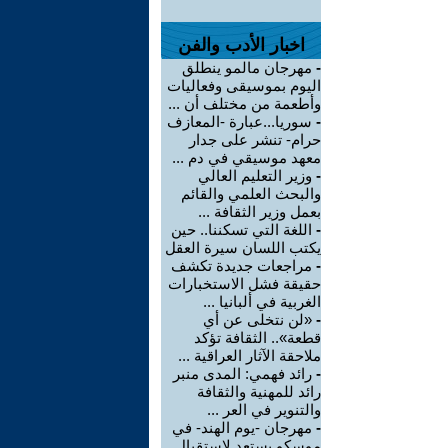
اخبار الأدب والفن
-
مهرجان مالمو ينطلق
اليوم بموسيقى وفعاليات
وأطعمة من مختلف أن ...
-
سوريا...عبارة -المعازف
حرام- تنشر على جدار
معهد موسيقي في دم ...
-
وزير التعليم العالي
والبحث العلمي والقائم
بعمل وزير الثقافة ...
-
اللغة التي تسكننا.. حين
يكتب اللسان سيرة العقل
-
مراجعات جديدة تكشف
حقيقة فشل الاستخبارات
الغربية في ألبانيا ...
-
«لن نتخلى عن أي
قطعة».. الثقافة تؤكد
ملاحقة الآثار العراقية ...
-
رائد فهمي: المدى منبر
رائد للمهنية والثقافة
والتنوير في العر ...
-
مهرجان -يوم الهند- في
موسكو يستعد لاستقبال