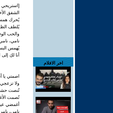
[استريحي ي
الشفق الأخ
يُحرك همس
يُلطف الظل
والحب الوف
نامي، نامي
يُهمس البس
أنا لكِ إلى ا
اخر الافلام
اصمتي يا أ
ولا تزعجي 
تُنصت حشود
تُصمت الأغ
أغمضي عينيك
نامي، نامي