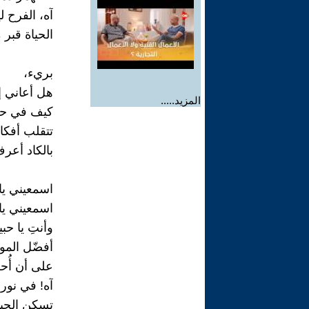
آه، الفرح ل
الحياة قبر 
بريء،
هل أعاني إذ
المزيد.....
كيف في حل
تتقلب أفكار
بالكاد أعر
اسمعيني يا 
اسمعيني يا
وأنتِ يا ح
أفضّل الم
على أن أُحر
آه! في نور
تسكن الحيا