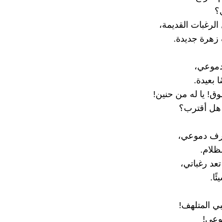
؟
الرغبات القديمة،
 زهرة جديدة.
موعي،
 بعيدة.
وق! يا له من حنين!
هل أقترب؟
ذرف دموعي،
ظلام.
عد رغباتي،
ًا.
ي المتلهف!
وعي!