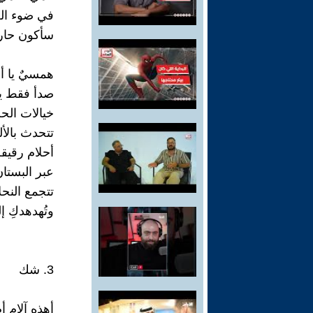
في ضوء ال
سأكون حار
همسيٌ يا أ
صدأ فقط يا 
خيالات الحب
تتحدث بالأل
أحلام رقيق
عبر البستا
تتجمع النحل
وتُهدهدكِ إ
3. شك
أهذه آلام أ