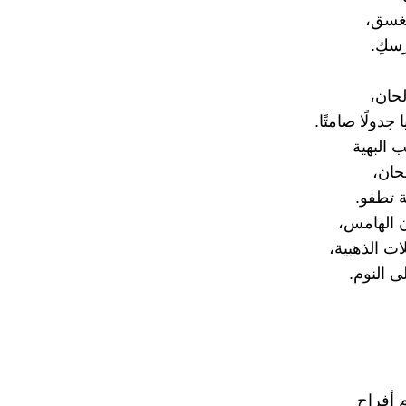
غسق،
سكِ.
لحان،
جدولًا صامتًا.
 البهية
حان،
ة تطفو.
ن الهامس،
ات الذهبية،
لى النوم.
م أفراح