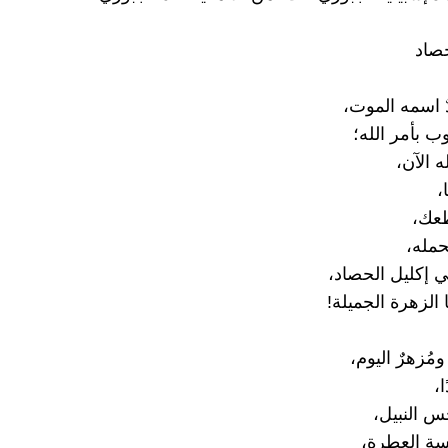
 اسمه الموت،
ب بأمر الله؛
 الآن،
،
طعك،
حمله،
إكليل الحصاد،
 الزهرة الجميلة!
ومُزهرٌ اليوم،
،
جس النبيل،
ليسة العطرة،