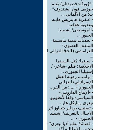
-
تَرْويقَة: قصيدتان/ بقلم
جوزيف فون ايشندوف* -
ت: من الألماني ...
-
عبقرية هاينريش هاينه
وعذوبة علاقته
بالموسيقى/ إشبيليا
الجبور ...
-
تحديات تنمية مأسسة
المثقف العضوي -
الغرامشي (1-5)/ الغزالي ا
...
-
سينما: مُثل السينما
الاخلاقية؛ فيلم -شاعر- /
إشبيليا الجبوري ...
-
ترامب، رهينة العقل
الإسرائيلي/ الغزالي
الجبوري - ت : من الفر ...
-
-الإنتاج الدارويني-
السياسي- وفقًا لأنطونيو
نيغري ومايكل هار ...
-
تصنيف بودلير يتجاوز أثر
الاجيال بالتعريف/ إشبيليا
الجبوري - ...
-
قصائد/ بقلم أديا نيغري* -
ت: من الإيطالية أكد