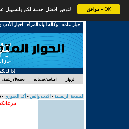
موافق - OK
لتوفير افضل خدمة لكم ولتسهيل عملي
أخبار عامة
-
وكالة أنباء المرأة
-
اخبار الأدب و
الموقع
يسارية
"من أج
حاز ال
إذا لديك
الزوار
اضافة/خدمات
بحث/الارشيف
الصفحة الرئيسية
-
الادب والفن
-
أكد الجبوري
- 
تبرعاتكم