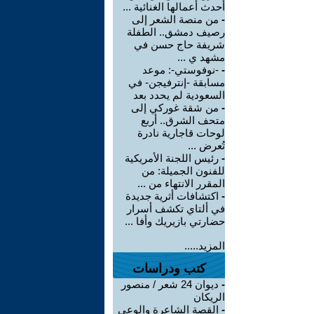
أحدث أعمالها الغنائية ...
-
من منصة الشعر إلى
رصيف دمشق.. الطفلة
شريفة حاج حسن في
مشهد ي ...
-
-نوفوستي-: موعد
مسابقة -إنترفيجن- في
السعودية لم يحدد بعد
-
من شقة غوركي إلى
متحف الشرق.. أربع
لوحات قاجارية نادرة
تُعرض ...
-
رئيس اللجنة الأمريكية
للفنون الجميلة: من
المقرر الانتهاء من ...
-
اكتشافات أثرية جديدة
في ألتاي تكشف أسرار
حضارتي بازيريك وأفا ...
المزيد.....
كتب ودراسات
-
ديوان 24 شعر / منصور
الريكان
-
القصة الشاعرة والوعي