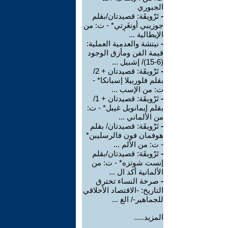
الجبوري
-
تَرْويقَة: قصيدتان/بقلم
جوزيبي أونغَرِتي* - ت: من
الإيطالية ...
-
نيتشة والعدمية العملية:
قيمة الفن ومأزق الوجود
(6-15)/ إشبيل ...
-
تَرْويقَة: قصيدتان + 2/
بقلم فلوربيلا إسبانكا* -
ت: من الإسب ...
-
تَرْويقَة: قصيدتان + 1/
بقلم إيمانويل غيبل* - ت:
من الألماني ...
-
تَرْويقَة: قصيدتان/ بقلم
هوفمان فون فالرسليبن*
- ت: من الألم ...
-
تَرْويقَة: قصيدتان/بقلم
إنست شوتزه* - ت: من
الألمانية أكد ال ...
-
صرخة النساء تخترق
التاريخ: -الاقتصاد الأخلاقي
للجماهير-/ الغ ...
المزيد.....