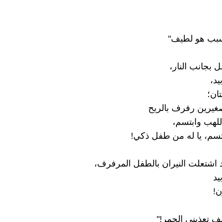
بجانب النار،
يد،
تان؛
صغيرين رفرف بالريح
للهب وابتسم،
سم، يا له من طفل ذكي!
قد اشتعلت النيران بالطفل المرفرف،
يد
ن!
يف تعذبني الجمر!"