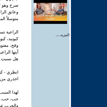
صرخ وهو لا
وعانق الراع
متوسلاً ال
الراعية تس
المزيد.....
كيوبيد، كيوب
وقح، مفتون
أيتها الراع
هل نسيتِ ا
انظري - كيف
احذري من 
لهذا السبب
حب، حب،
والحرب عمي