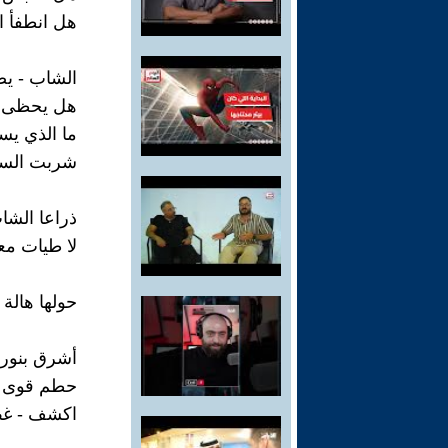
هل انطفأ ا
الشاب - ي
هل يحظى بأ
ما الذي يس
شربت السم،
ذراعا الشا
لا طيات م
حولها هالة
أشرق بنور 
حطم قوى ال
اكشف - غطِ