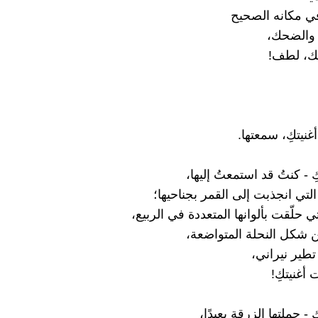
 مكانه الصحيح
 والضحك،
، لطف!
ِ - كنتُ قد استمعتُ إليها،
التي انجذبت إلى القمر بجناحيها؛
ي حلّقت بألوانها المتعددة في الربيع،
ين شكل النحلة المتواضعة،
تطير نيراني،
أغنيتكِ!
 - حملتها الزرقة بعيدًا،