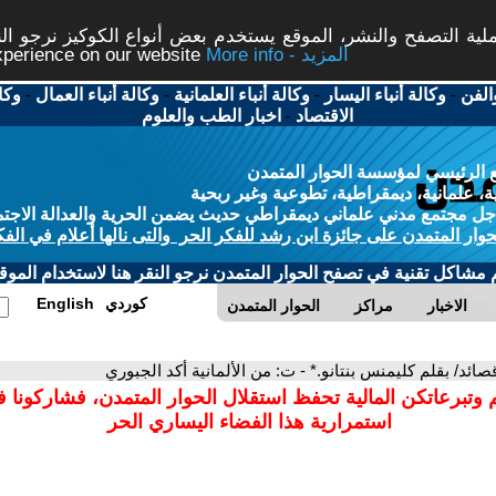
ة التصفح والنشر، الموقع يستخدم بعض أنواع الكوكيز نرجو النق
More info - المزيد
experience on our website
الفن
-
وكالة أنباء اليسار
-
وكالة أنباء العلمانية
-
وكالة أنباء العمال
-
وكا
الاقتصاد
-
اخبار الطب والعلوم
 الرئيسي لمؤسسة الحوار المتمدن
، علمانية، ديمقراطية، تطوعية وغير ربحية
ل مجتمع مدني علماني ديمقراطي حديث يضمن الحرية والعدالة الاجتم
حوار المتمدن على جائزة ابن رشد للفكر الحر والتى نالها أعلام في الفك
م مشاكل تقنية في تصفح الحوار المتمدن نرجو النقر هنا لاستخدام الموقع
كوردي
English
الاخبار
مراكز
الحوار المتمدن
قصائد/ بقلم كليمنس بنتانو.* - ت: من الألمانية أكد الجبوري
 وتبرعاتكن المالية تحفظ استقلال الحوار المتمدن، فشاركونا 
استمرارية هذا الفضاء اليساري الحر