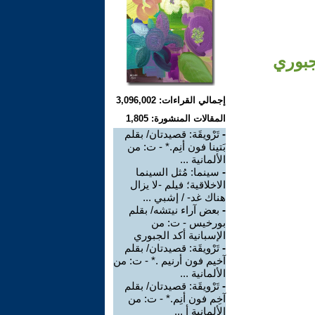
لجبوري
إجمالي القراءات: 3,096,002
المقالات المنشورة: 1,805
-
تَرْويقَة: قصيدتان/ بقلم
بَتينا فون أنِم.* - ت: من
الألمانية ...
-
سينما: مُثل السينما
الاخلاقية؛ فيلم -لا يزال
هناك غد- / إشبي ...
-
بعض آراء نيتشه/ بقلم
بورخيس - ت: من
الإسبانية أكد الجبوري
-
تَرْويقَة: قصيدتان/ بقلم
آخيم فون أرنيم .* - ت: من
الألمانية ...
-
تَرْويقَة: قصيدتان/ بقلم
آخِم فون أنِم.* - ت: من
الألمانية أ ...