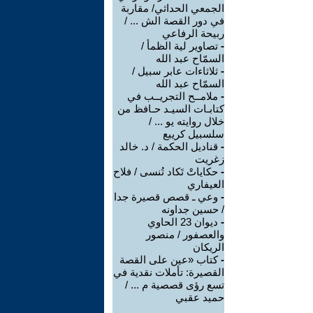
الجمعي الحداثي/ مقاربة
في دور القصة الش ... /
ربيحة الرفاعي
-
تصاوير لية الظمأ /
السمّاح عبد الله
-
ثلاثاءات عابر سبيل /
السمّاح عبد الله
-
ملامــح التجريــب في
كتابـات السيـد حـافظ من
خلال روايته يو ... /
سلسبيل كريبع
-
قناديل الحكمة / د. خالد
زغريت
-
حكاياتْ تَكاد تُنسى / فلاح
العيفاري
-
وعي ـ قصص قصيرة جدا
/ حسين جداونه
-
ديوان 23 الحاوي
والعصفور / منصور
الريكان
-
كتاب «عين على القصة
القصيرة: تأملات نقدية في
تسع رؤى قصصية م ... /
حميد عقبي