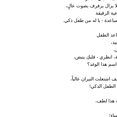
 يزال يرفرف بصوت عالٍ،
ية الرقيقة
مساعدة - يا له من طفل ذكي.
اعد الطفل
يد،
.
ية، انظري - قلبكِ ينبض،
سم هذا الوغد؟
 اشتعلت النيران عالياً،
الطفل الذكي!
 هذا لطف،
اء؛