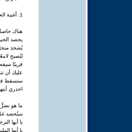
1. أغنية الحصاد
هناك حاصدٌ
يحصد الحبو
يُشحذ منجله
ليُصبح لامعًا
قريبًا سيق
عليك أن تت
ستسقط في 
احذري أيتها
ما هو نضرٌّ 
سيُحصد غدًا
يا أيها النر
يا أيها الم