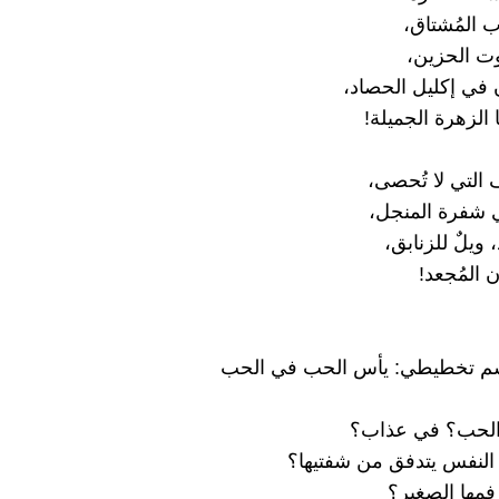
لاب المُشتاق،
قوت الحزين،
ي إكليل الحصاد،
 الزهرة الجميلة!
 التي لا تُحصى،
 شفرة المنجل،
 ويلٌ للزنابق،
ن المُجعد!
لحب؟ في عذاب؟
النفس يتدفق من شفتيها؟
مها الصغير؟