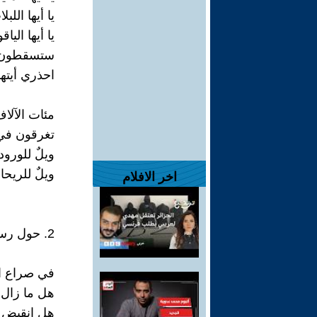
يا أيها اللب
يا أيها اليا
ستسقطون ف
احذري أيتها
مئات الآلاف
تغرقون في
ويلٌ للورود،
ويلٌ للريحا
اخر الافلام
2. حول رسم تخطيطي: يأس الحب في الحب
في صراع ا
هل ما زال 
هل انقبض ف