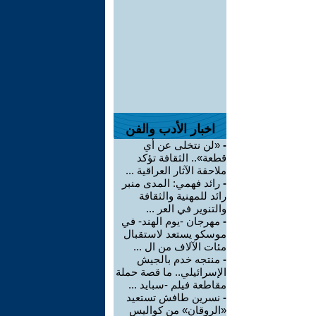
اخبار الأدب والفن
-
«لن نتخلى عن أي
قطعة».. الثقافة تؤكد
ملاحقة الآثار العراقية ...
-
رائد فهمي: المدى منبر
رائد للمهنية والثقافة
والتنوير في العر ...
-
مهرجان -يوم الهند- في
موسكو يستعد لاستقبال
مئات الآلاف من ال ...
-
منتجه خدم بالجيش
الإسرائيلي.. ما قصة حملة
مقاطعة فيلم -سبايد ...
-
نسرين طافش تستعيد
«الروقان» من كواليس