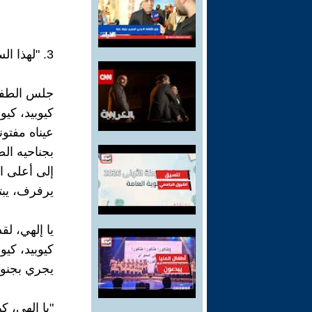
3. "لهذا السبب هو لطيف"
جلس الطفل 
كيوبيد، كيوب
عيناه مفتون
بجناحيه ال
إلى أعلى ا
يرفرف، يبت
يا إلهي، ل
كيوبيد، كيوب
يجري بجنو
"يا إلهي، ك