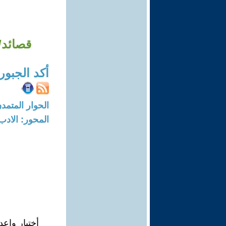
قصائد/ 
أكد الجبور
الحوار المتمدن-العدد: 8738 - 26
المحور: الادب
أختيار وإعد