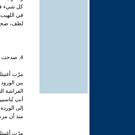
كل شيء في
في اللهيب
لطف، ضحك
4. صدحت أغنيتكِ، سمعتها.
مرّت أغنيتك
بين الورود 
الفراشة الت
أنتِ تُناسب
إلى الوردة 
منذ أن مرت 
مرّت أغنيتكِ