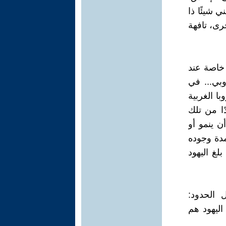
 شيئًا ذا
خرى، تافهة
 خاصة عند
وبي... في
ا الغربية
ًا من تلك
ن ينمو أو
مدة وجوده
لغ اليهود
 الحدود:
اليهود هم