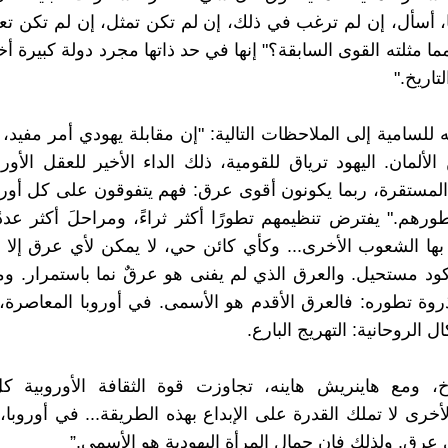
يا، أسأل، إن لم ترغب في ذلك، إن لم تكن تمثل، إن لم تكن تعني
ما مثلته القوى السابقة؟" إنها في حد ذاتها مجرد دولة كبيرة أ
تاريخ."
 للسامية إلى الملاحظات التالية: "إن مقابلة يهودي أمر مفيد،
لألمان. اليهود ترياق للقومية، ذلك الداء الأخير للعقل الأور
 المستقرة، ربما يكونون أقوى عرق: فهم يتفوقون على كل أوروب
رهم." يفترض تنظيمهم تطورًا أكثر ثراءً، ومراحلَ أكثر عدد
بها الشعوب الأخرى... وكأي كائن حي، لا يمكن لأي عرق إلا أ
كود مستحيل. والعرق الذي لم يفنى هو عرقٌ نما باستمرار. و
وة تطوره: فالعرق الأقدم هو الأسمى. في أوروبا المعاصرة، ب
الروحانية: التهريج البارع.
خ، ومع هاينريش هاينه، تجاوزت قوة الثقافة الأوروبية كل
أخرى لا تملك القدرة على الإبداع بهذه الطريقة... في أوروبا، 
 عرق. ولذلك فإن جمال المرأة اليهودية هو الأسمى.”