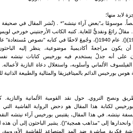
ة لابد منها؛
صاً. موسومًا بـ"بعض آراء نيتشه”* . (نُشر المقال في صحيفة ل
ام 1940). مقالٌ رائعٌ ونقديٌّ للغاية. كتبه الكاتب الأرجنتيني خورخي 
أن يكون مراجعةً أكاديميةً موضوعية، ينظر إليه الباحثون
ن على أنه جدلٌ يستخدم فيه بورخيس كتابات نيتشه نفس
 الفيلسوف الألماني وأسلوبه، واستغلال دعاة النازية لأعماله
 هوس بورخيس الدائم بالميتافيزيقا والمثالية والطبيعة الذاتية ل
يق ونصح التروي. حول نقد القومية الألمانية والنازية. ك
بورخيس لكتابة هذا المقال هو دحض الرواية الفاشية التي
سفة نيتشه. في هذا المقال، يقتبس بورخيس آراء نيتشه النقدي
 وانحدارها إلى "مذاهب همجية"(). يشير الباحثون إلى أن هذه الم
وشة فكرية مباشرة ضد المد المتصاعد للفاشية الأوروبية، 