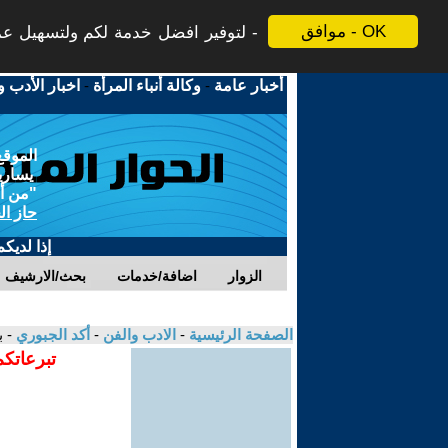
موافق - OK
لتوفير افضل خدمة لكم ولتسهيل عملي
أخبار عامة
-
وكالة أنباء المرأة
-
اخبار الأدب و
الموقع
يسارية
"من أج
حاز ال
إذا لديك
الزوار
اضافة/خدمات
بحث/الارشيف
الصفحة الرئيسية
-
الادب والفن
-
أكد الجبوري
- 
تبرعاتكم