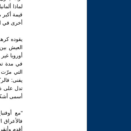
لماذا ألمان
قيمة أكبر م
أخرى في ال
يقوده كرهه
العيش بين ا
أوروبا غير
في مدة تطو
التي مرّت 
يفنى: فالر
تدل على ذر
أسمى أشكال 
"مع أوفنبا
فالأعراق ال
أقدم وأنقى