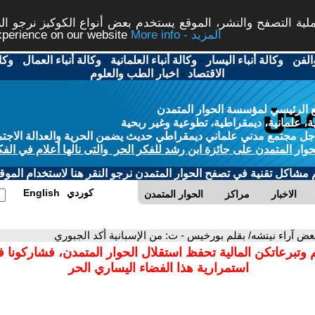
ة التصفح والنشر، الموقع يستخدم بعض أنواع الكوكيز نرجو النق
More info - المزيد
experience on our website
الفن
-
وكالة أنباء اليسار
-
وكالة أنباء العلمانية
-
وكالة أنباء العمال
-
وكا
الاقتصاد
-
اخبار الطب والعلوم
 الرئيسي لمؤسسة الحوار المتمدن
، علمانية، ديمقراطية، تطوعية وغير ربحية
ل مجتمع مدني علماني ديمقراطي حديث يضمن الحرية والعدالة الاجتم
حوار المتمدن على جائزة ابن رشد للفكر الحر والتى نالها أعلام في الفك
م مشاكل تقنية في تصفح الحوار المتمدن نرجو النقر هنا لاستخدام الموقع
كوردي
English
الاخبار
مراكز
الحوار المتمدن
بعض آراء نيتشه/ بقلم بورخيس - ت: من الإسبانية أكد الجبوري
 وتبرعاتكن المالية تحفظ استقلال الحوار المتمدن، فشاركونا 
استمرارية هذا الفضاء اليساري الحر