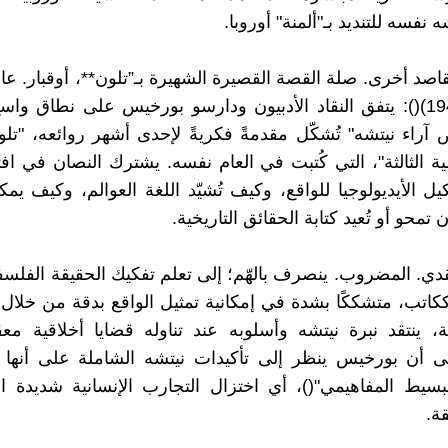
 نفسه للتنديد بـ"ألمنة" أوروبا.
مقاصد أخرى. صلة القصة القصيرة الشهيرة بـ”تلون**، أوقبار. عا
الثالثة" (1940)(): يتفق النقاد الأدبيون ودارسو بورخيس على نطاق 
 آراء نيتشه" تُشكّل مقدمةً فكريةً لإحدى أشهر روائعه، "تلون
ية الثالثة"، التي كُتبت في العام نفسه. يشترك النصان في اف
ل الأيديولوجيا للواقع، وكيف تُشيّد اللغة العوالم، وكيف يمكن
 تمحو أو تُعيد كتابة الحقائق التاريخية.
قدي. المضروب. ينصرف بالهّم؛ إلى تعلم تفكيك الحقيقة الفلسفي
اتب، متشككًا بشدة في إمكانية تمثيل الواقع بدقة من خلال 
ة، ينتقد نبرة نيتشه وأسلوبه عند تناوله قضايا أخلاقية مع
إلى أن بورخيس ينظر إلى تأكيدات نيتشه الشاملة على أنه
بسيط المفاهيمي"()، أي اختزال التجارب الإنسانية شديدة ال
ة.