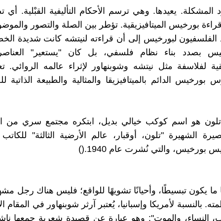
 المشكلة. يعيدها. وهي ترسم الأحكام التأليفية القبْلية. أي 
اءة بورخيس الميتافيزيقية. تؤطر بين الصلة والتصور والموضوع: 
د الفلسفيون لبورخيس إلى أن قراءته لنيتشه كانت شديدة الخ
س بصدد بناء نظام فلسفي، بل كان "يستعير" العناصر 
يقية لفلاسفة مثل نيتشه وشوبنهاور لإثراء عالمه الروائي.
 بورخيس الدائم بالميتافيزيقا والمثالية والطبيعة الذاتية لل
 تلون هو اسم كوكب خيالي بديل، ابتكره مجتمع سري من ال
يرة الشهيرة "تلون، أوقبار، عالم الأرضية الثالثة" للكاتب ا
بورخيس، والتي نُشرت عام 1940.()
ا ما يكون تبسيطًا، وأحيانًا تشويهًا للواقع؛ فليس هناك رجل مشه
. بالنسبة لأمريكا وإسبانيا، يُعتبر آرثر شوبنهاور في المقام 
، النساء، والموت": وهو عبارة عن قصيدة شعرية جمعها ناش