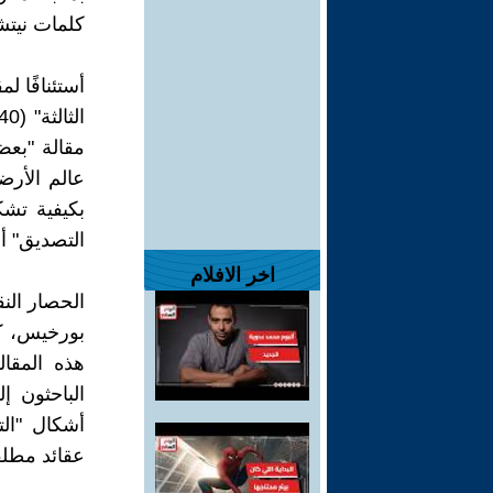
كلمات نيتشه
أستئنافًا ل
مقالة "بعض
عالم الأرض
بكيفية تشكي
التصديق" أن
اخر الافلام
الحصار الن
بورخيس، كك
هذه المقال
الباحثون 
أشكال "الت
عقائد مطلق