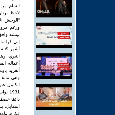
الشام من ش
"الوحش ال
ورغم مرور 
نيتشه وافق
إلى كرامة 
أشهر كتبه 
النبوي، وهو
أعماله الم
ألفريد باو
وهي تتألف
الكامل عنو
1931 
دائمًا خصم
فكره، ولهذا