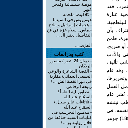
موهبة سينمائية ومُنجز
مرد، فقد
مُبهر
، لندن، 1905) أنه كان ضحية عبارة
-
كلاكيت: ملحمة
هوميروس في السينما
لبلطجية.
-
هجمات إسرائيل وسلاح
تراف بأن
حماس.. سلام غزة في فخ
التفاصيل يعتبر ال ...
خيرة، طمح
المزيد.....
 أو صريح.
ني والأدب
كتب ودراسات
-
ديوان 24 شعر / منصور
انب تأليف
الريكان
. وقد قام
-
القصة الشاعرة والوعي
الجمعي الحداثي/ مقاربة
وتحريرها،
في دور القصة الش ... /
مل العمل
ربيحة الرفاعي
-
تصاوير لية الظمأ /
 نُشر عام
السمّاح عبد الله
اطب نيتشه
-
ثلاثاءات عابر سبيل /
السمّاح عبد الله
 نفسه. في
-
ملامــح التجريــب في
كتابـات السيـد حـافظ من
المقابل، يسجل عمله غير المنشور (الذي يمتد من عام 1870 إلى عام 1888) جوهر
خلال روايته يو ... /
سلسبيل كريبع