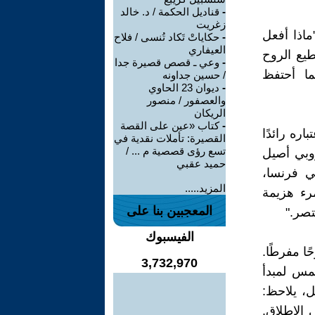
-
قناديل الحكمة / د. خالد
زغريت
ه: "ماذا أفعل
-
حكاياتْ تَكاد تُنسى / فلاح
العيفاري
يع الروح
-
وعي ـ قصص قصيرة جدا
ما أحتفظ
/ حسين جداونه
-
ديوان 23 الحاوي
والعصفور / منصور
الريكان
-
كتاب «عين على القصة
اره رائدًا
القصيرة: تأملات نقدية في
تسع رؤى قصصية م ... /
روبي أصيل
حميد عقبي
يقول: "في فرنسا،
المزيد.....
رء هزيمة
المعجبين بنا على
تصر."
الفيسبوك
ارات عام 1871 قد ملأته فرحًا مفرطًا.
3,732,970
نتحمس لمبدأ
ل، يلاحظ:
 الإطلاق.