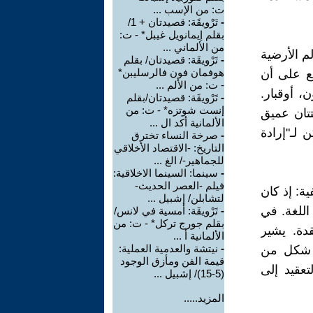
ت: من الإسب ...
-
تَرْويقَة: قصيدتان + 1/
بقلم إيمانويل غيبل* - ت:
من الألماني ...
لم الأرضية
-
تَرْويقَة: قصيدتان/ بقلم
هوفمان فون فالرسليبن*
واسع على أن
- ت: من الألم ...
، أوقبار.
-
تَرْويقَة: قصيدتان/بقلم
إنست شوتزه* - ت: من
تتان عميق
الألمانية أكد ال ...
 لـ"إرادة
-
صرخة النساء تخترق
التاريخ: -الاقتصاد الأخلاقي
للجماهير-/ الغ ...
-
سينما: السينما الاخلاقية:
فيلم -العصر الحديث-
ة: إذ كان
لتشابلن/ إشبيل ...
اللغة. في
-
تَرْويقَة: أمسية في لانس/
بقلم جورج تركل* - ت: من
قدة. يشير
الألمانية أ ...
-
نيتشة والعدمية العملية:
ا شكل من
قيمة الفن ومأزق الوجود
تعقيد إلى
(5-15)/ إشبيل ...
المزيد.....