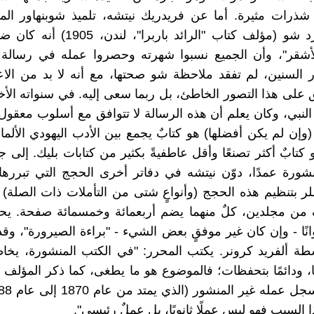
ذرات مثيرة. أما عن فريدريك نيتشه، تلميذ شوبنهاور المت
لاحظ برنارد شو (مؤلف كتاب "الرائد باربرا"
أشقر"، وأن الجميع نسبوا شهرته وحصروا عمله في رسالة ل
السنين، لم تفقد ملاحظة شو صحتها، مع أنه لا بد من الاع
 على هذا التصور الخاطئ، بل ربما سعى إليه. في سنواته الأ
النبي، وكان يعلم أن هذه الرسالة لا تتوافق مع أسلوب معقول
(وإن لم يكن أفضلها) هو كتابٌ يجمع بين الأدب اليهودي الألما
 كتابٌ أكثر تصنعًا وأقل عاطفيةً بكثير من كتابات بليك. إلى ج
نشورة عمدًا، دوّن نيتشه في دفاتر أخرى الحجج التي تبررها
ملر بتنظيم هذه الحجج (وأنواعٍ شتى من التأملات ذات الصلة) 
 من مجلدين، كلٌ منهما يضم أربعمائة وخمسمائة صفحة. يح
انًا - وإن كان غير موفقٍ بعض الشيء - "براءة الصيرورة"، وقد
بواسطة ألفريد كرونر. يكتب المحرر: "في الكتب المنشورة، يخ
ًا، ودائمًا بتحفظات؛ فالموضوع هو ما يطغى، كما ذكر المؤلف
 السبب فهو ليس عملًا ثانويًا، بل عملٌ رئيسي".