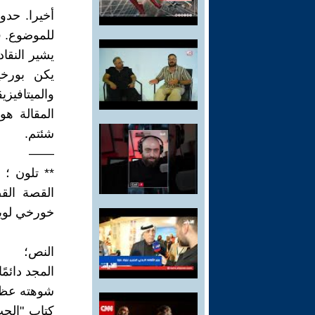
أخيرا. حدود
للموضوع. قر
يشير النقا
يكن بورخي
والميتافيز
المقالة هوس
شئتم.
——
** تلون ؛
القصة القص
خورخي لويس 
النص؛
المجد دائمً
شوهته عظمته
كتاب "الحب