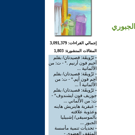
الجبوري
إجمالي القراءات: 3,091,379
المقالات المنشورة: 1,803
-
تَرْويقَة: قصيدتان/ بقلم
آخيم فون أرنيم .* - ت: من
الألمانية ...
-
تَرْويقَة: قصيدتان/ بقلم
آخِم فون أنِم.* - ت: من
الألمانية أ ...
-
تَرْويقَة: قصيدتان/ بقلم
جوزيف فون ايشندوف* -
ت: من الألماني ...
-
عبقرية هاينريش هاينه
وعذوبة علاقته
بالموسيقى/ إشبيليا
الجبور ...
-
تحديات تنمية مأسسة
المثقف العضوي -