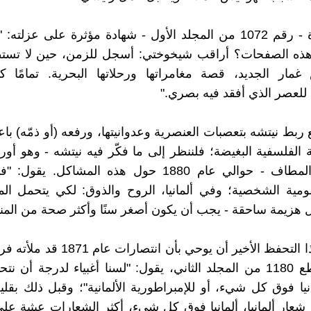
هذه الفقرة - رقم 1072 من المجلد الأول - شهادة مؤثرة على عزلت
 هذه الصفحات؟ أراقب شيخوختي: أسجل للزمن، حين لا تستط
مار الجديد، قصة مغامراتها ورحلاتها البحرية. تمامًا ك
للعصر الذي أفقد فيه بصري."
ربط نيتشه بتعصبات العنصرية وعدوانيتها، ورفعه (أو ذمّه) باعتب
ة الفلسفية البغيضة؛ فلننظر إلى ما فكّر فيه نيتشه - وهو أو
في نهاية المطاف - حوالي عام 1880 حول هذه المشاكل. 
مية الشخصية؛ وفي ألمانيا، الروح والذوق: لكي يتحمل الم
 هزيمة ساحقة - يجب أن يكون أصغر سنًا وأكثر صحة من المن
لا ينبغي لهذا التحفظ الأخير أن يوحي بأن انتص
ففي المقطع 1180 من المجلد الثاني، يقول: "لسنا أغبياء لدرجة أن 
مانيا فوق كل شيء، أو للإمبراطورية الألمانية"؛ وقبل ذلك بقلي
 شعار ألمانيا، ألمانيا فوق كل شيء، أكثر الشعارات عبثية على