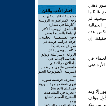
تصور ذهني
اخبار الأدب والفن
غالبًا ما
-
خمسة انقلابات غيّرت
صوصية. لم
وجه الإمبراطورية الروسية
-
كاريليا في صدارة
الجمالية
المناطق الروسية الأكثر
 تعكس هذه
ارتباطا بالسينما بفض ...
-
فن الفسيفساء الجلدية..
حقيقة. إن
حرفة قازانية عريقة في
معرض بمدينة يكا ...
-
كاتب يهودي يفكك
الرواية الإسرائيلية ويوثق
علماء في
-هندسة الإبادة- في ...
-
إطلاق حراك فني
لأرجنتيني
فلسفي عالمي من بغداد
(مدرسة الأنطولوجيا الحيو
...
-
مخرجة فرنسية سورية
تروي قصة مهاجرة سورية
في فيلم (الغريبة)
ور إلا وقد
-
تجربة في المشاهدة:
المخرج الصيني تشانغ
الأول مؤلف
ييمو
ر من بلاد
-
-ليلة العمى- التركية: