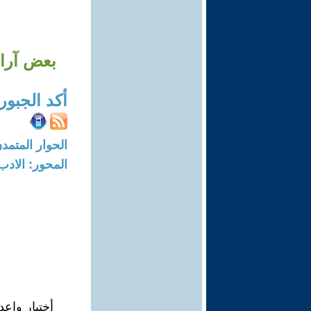
بعض آراء
أكد الجبور
الحوار المتمدن-العدد: 8736 - 26
المحور: الادب
أختيار وإعد