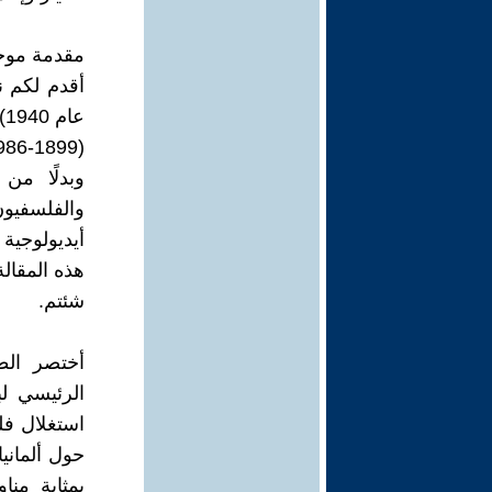
مقدمة موجز
أقدم لكم ن
ع
وبدلًا من 
والفلسفيو
أيديولوجية
هذه المقالة
شئتم.
أختصر الطر
الرئيسي ل
استغلال فل
حول ألمانيا
بمثابة منا