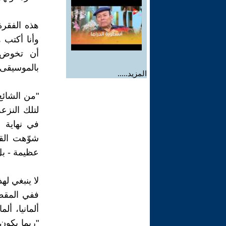
وأنا أكتب
أن تخوض غ
بالموسيقى 
المزيد.....
"من الشائع 
لتلك النزع
شوّهت القو
عظيمة - بل
ألمانيا، أل
"ربما يكون