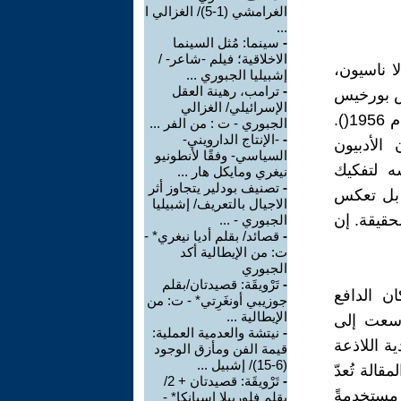
الغرامشي (1-5)/ الغزالي ا
...
-
سينما: مُثل السينما
الاخلاقية؛ فيلم -شاعر- /
ا ناسيون،
إشبيليا الجبوري ...
-
ترامب، رهينة العقل
لويس بورخيس
الإسرائيلي/ الغزالي
(1899-1986)(). عام 1940()، وجُمِعَ لاحقًا في كتابه "نصوص مُستعادة" عام 1956().
الجبوري - ت : من الفر ...
-
-الإنتاج الدارويني-
 الأدبيون
السياسي- وفقًا لأنطونيو
ه لتفكيك
نيغري ومايكل هار ...
-
تصنيف بودلير يتجاوز أثر
. بل تعكس
الاجيال بالتعريف/ إشبيليا
لحقيقة. إن
الجبوري - ...
-
قصائد/ بقلم أديا نيغري* -
ت: من الإيطالية أكد
الجبوري
-
تَرْويقَة: قصيدتان/بقلم
ان الدافع
جوزيبي أونغَرِتي* - ت: من
الإيطالية ...
 سعت إلى
-
نيتشة والعدمية العملية:
ة اللاذعة
قيمة الفن ومأزق الوجود
(6-15)/ إشبيل ...
قالة تُعدّ
-
تَرْويقَة: قصيدتان + 2/
مستخدمةً
بقلم فلوربيلا إسبانكا* -