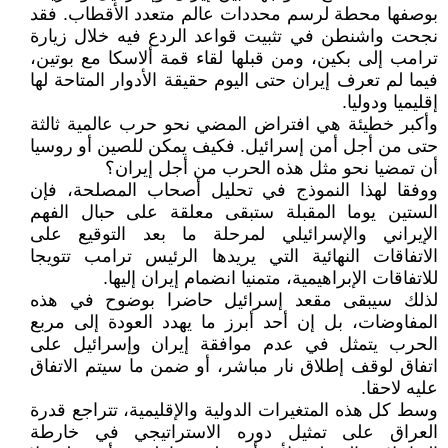
بوصفها محطة لرسم محددات عالم متعدد الأقطاب. فقد
نجحت واشنطن في تثبيت قواعد الردع فيه خلال زيارة
ترامب إلى بكين، ومن قبلها لقاء قمة ألاسكا مع بوتين،
فيما لم تعرف إيران حتى اليوم حقيقة الأدوار المتاحة لها
إقليميا ودوليا.
وأكبر خطيئة هي افتراض المضي نحو حرب عالمية ثالثة
حتى من أجل أمن إسرائيل. فكيف يمكن للصين أو روسيا
أن تمضيا نحو مثل هذه الحرب من أجل إيران؟
ووفقا لهذا النموذج في تحليل أصحاب المصلحة، فإن
الستين يوما المقبلة ستبقى معلقة على حبال الفهم
الإيراني والإسرائيلي لمرحلة ما بعد التوقيع على
الاتفاقات النهائية التي يريدها الرئيس ترامب تتويجا
للاتفاقات الإبراهيمية، متمنيا انضمام إيران إليها.
لذلك سيبقى مقعد إسرائيل حاضرا بوضوح في هذه
المفاوضات، بل إن أحد أبرز ما يهدد العودة إلى مربع
الحرب يتمثل في عدم موافقة إيران وإسرائيل على
اتفاق لوقف إطلاق نار مباشر، أو ضمن ما سيتم الاتفاق
عليه لاحقا.
وسط كل هذه المتغيرات الدولية والإقليمية، تتراجع قدرة
العراق على تمثيل دوره الاستراتيجي في خارطة