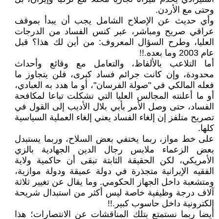
وحتى مع الأردن.
وأي حديث عن الإصلاح الشامل يجب أن يبدأ بموقف
عراقي صريح ومباشر، عبر كنس الفساد من الدرجات
العليا، وطرح السؤال المعروف: من أين لك هذا؟ قبل
عام 2003 وما بعده.!!
أما التلاعب بالألفاظ، والتعامل مع وقائع وأحداث
محدودة، وإن كانت جرائم فساد كبرى، فلن يتجاوز ما
فعله المالكي في "صولة الفرسان"، أو ما هدد به العبادي،
أو ما أعلنته المجالس العليا التي تشكلت تباعا لمكافحة
الفساد، حتى وصل الأمر بأبي بلال الأديب إلى القول في
تصريح متلفز إن إلغاء الفساد يعني إلغاء العملية السياسية
كلها.
على خط مواز، ربما يختفي بعض السلاح، وربما يستبدل
بعض الزعماء ملابس رجال الدين الجهادية بالزي
الأمريكي، لكن الحقيقة الثابتة تبقى أن حاكمية ولاية
الفقيه الإيرانية متجذرة في دولة عميقة ودولة موازية،
ومتشعبة داخل الجهاز الحكومي. وما يقال عن تغيير ثلاثة
آلاف درجة وظيفية خاصة ليس أكثر من استبدال شريحة
إلكترونية داخل حاسوب كبير.!!
أيضا ربما نستمتع بتلك المناقشات عن الانتصارات؛ هذا