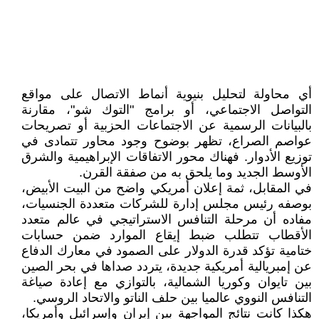
أي محاولة لتحليل بنيوية أنماط الاتصال على مواقع
التواصل الاجتماعي، أو برامج "التوك شو"، مقارنة
بالبيانات الرسمية عن الاجتماعات الحزبية أو تصريحات
عواصم الصراع، تظهر بوضوح وجود محاور تتمادى في
توزيع الأدوار. فهناك محور الاتفاقات الإبراهيمية والشرق
الأوسط الجديد وما يلحق به من صفقة القرن.
في المقابل، ثمة إعلان أمريكي واضح من البيت الأبيض،
بوصفه رئيس مجلس إدارة للشركات متعددة الجنسيات،
مفاده أن مرحلة التنافس الاستراتيجي في عالم متعدد
الأقطاب تتطلب ضبط إيقاع الموارد ضمن حسابات
ختامية تؤكد قدرة الدولار على الصمود في معارك الدفاع
عن إمبريالية أمريكية جديدة، يتردد صداها في بحر الصين
بين تايوان وكوريا الشمالية، بالتوازي مع إعادة صياغة
التنافس النووي عالميا بين حلف الناتو والاتحاد الروسي.
هكذا كانت نتائج المواجهة بين إيران وإسرائيل وأمريكا،