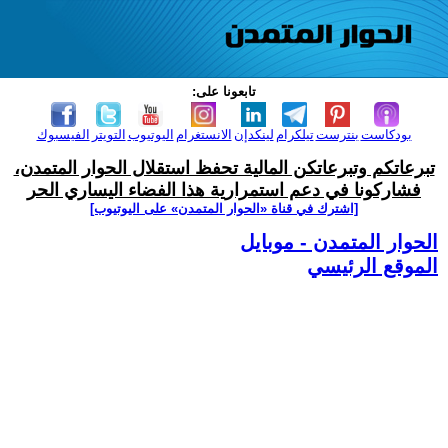
تابعونا على:
بودكاست
بنترست
تيلكرام
لينكدإن
الانستغرام
اليوتيوب
التويتر
الفيسبوك
تبرعاتكم وتبرعاتكن المالية تحفظ استقلال الحوار المتمدن،
فشاركونا في دعم استمرارية هذا الفضاء اليساري الحر
[اشترك في قناة ‫«الحوار المتمدن» على اليوتيوب]
الحوار المتمدن - موبايل
الموقع الرئيسي