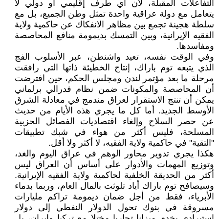
التفاعلات المقبلة، لأن أي طرف إقليمي أو دولي لا
يتعامل مع دولة عراقية واحدة تمثل وطن الجميع، بل مع
سلطة هجينة تجمع بين مظاهر الانفكاك عن حاكمية ولاية
الفقيه الإيرانية، وبين التمسك بديمومة منافع المحاصصة
ومفاسدها.
وفي الوقت نفسه، تعيد واشنطن، عبر الأسلوب الفج
الذي يتبعه توم باراك، إنتاج الخطيئة ذاتها التي رافقت
مرحلة ما بعد مؤتمر لندن ومجلس الحكم، حين افترضت
أن المحاصصة والمكونات ضمن نظام فدرالي برلماني
يمكن أن تنتج الاستقرار لعراق مندمج في معادلة الشرق
الأوسط الجديد. أما كل ما يجري هذه الأيام من حديث
عن حصر السلاح وإلغاء اقتصاديات الفصائل الحزبية
المسلحة، فليس أكثر من هواء في شبك تطبيقات
"التقية" في حاكمية ولاية الفقيه، لا أكثر ولا أقل.
هكذا يجري تدوير محاور الوهم في عراق اليوم والغد،
وتوزيع المهمات والأدوار على أساس أن العراق ليس
أكثر من الحديقة الخلفية لحاكمية ولاية الفقيه الإيرانية.
وسيصافح توم باراك أياد تلوثت بالمال العام، وربما بدماء
الأبرياء، فقط من أجل ضمان ديمومة تراكم مليارات
مسروقة في بنوك تحول الدولار النفطي إلى دولار
استيرادي يخدم ميزانا تجاريا مختلا مع تركيا وإيران، بل