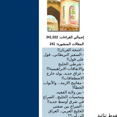
إجمالي القراءات: 341,022
المقالات المنشورة: 241
-
اجنحة الغربان!!
-
السفير البريطاني.. قول
على قول!!
-
شرطي الخليج
والاتفاقات الابراهيمية!!!
-
عراق جديد. يولد خارج
الاصطفافات!!
-
مفاتيح الازمة... والأبواب
الخطأ!!
-
بين ولاية الفقيه.
ومحميات الخليج.. الصراع
في شرق أوسط جديد!!
-
الصراع بين ضفتي
الخليج العربي.. العراق
ط ثنائية
إلى أين؟؟