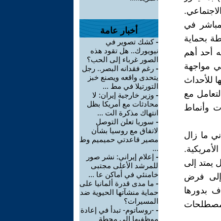
لاجتماعي.
لمباشر في
أخبار عامة
طة بحماية
-
كشك تصوير في
نيويورك.. هل تقود هذه
ه أحد أهم
الصور غرباء إلى الحب؟
في مواجهة
-
رغم فقدانه البصر.. رجل
يتحدى واقعه ويصنع خبز
ا للأحداث
التورتيلا في مط ...
لتعامل مع
-
وزير خارجية إيران: لا
محادثات مع أمريكا بظل
ات وأنماط
انتهاك مذكرة الت ...
-
سوريا تعلن التوصل
لاتفاق مع روسيا بشأن
ني ما زال
مصير قاعدتي حميميم وط
لأمريكية.
...
-
إعلام إيراني: نشر صور
 يمتد إلى
للمرشد الأعلى مجتبى
خامنئي في أماكن عا ...
 إلى فرض
-
ما مدى قدرة ألمانيا على
ف بدورها
حماية منشآتها الحيوية ضد
المسيرات؟
المصطلحات
-
-روساتوم- تبدأ في إعادة
موظفيها إلى محطة