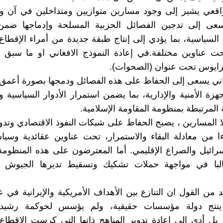
اقعي يشير إلى وجود مسارين متوازيين ومتداخلين في آن وا
عى إلى تدجين الفصائل الحزبية المسلحة وإدماجها ضم
لسياسية، بما يؤدي إلى إنتاج طبقة جديدة من أمراء الإقطا
حت عناوين مختلفة.في إعادة النموذج الافغاني او ما سبق 
ترايوس تحت عنوان (الصحوات).
راني يسعى إلى الحفاظ على هذه الفصائل ودمجها بصورة أعمق 
جهزة الأمنية والإدارية، بما يضمن استمرار الأدوار السياسية و
 المرتبطة بمنظومة المقاومة الإسلامية.
المسارين ، يصبح الحفاظ على شبكات النفوذ الاقتصادي وتدوي
ءا من معادلة البقاء والاستمرار، تحت عناوين عقائدية وسي
رائيل والصراع الإقليمي. أما المعترضون على هذه المنظوم
لبا في مواجهة حملات تشكيك وتسقيط تديرها الجيوش الإ
 من القول ان التنازع بين الأهداف الأمريكية والإيرانية في ع
ينتج دولة مؤسسات حقيقية، ولم يؤسس لحوكمة رشيدة 
، بل أدى إلى إعادة تدوير المناهج ذاتها التي كرست الإقطا