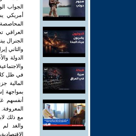
الجواب الو
أمريكي يس
المحاصصة ا
العراقي ت
الجنرال بي
والثاني إي
الدولة والأ
والاجتماعية
في ظل كلا 
المالية جز
بمواجهة إس
أنفسهم غا
المعروفة.
مع ذلك لابد
والغد لم 
الاقتصادية