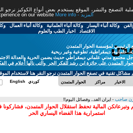
ة التصفح والنشر، الموقع يستخدم بعض أنواع الكوكيز نرجو النق
More info - المزيد
experience on our website
الفن
-
وكالة أنباء اليسار
-
وكالة أنباء العلمانية
-
وكالة أنباء العمال
-
وكا
الاقتصاد
-
اخبار الطب والعلوم
 الرئيسي لمؤسسة الحوار المتمدن
، علمانية، ديمقراطية، تطوعية وغير ربحية
ل مجتمع مدني علماني ديمقراطي حديث يضمن الحرية والعدالة الاجتم
حوار المتمدن على جائزة ابن رشد للفكر الحر والتى نالها أعلام في الفك
م مشاكل تقنية في تصفح الحوار المتمدن نرجو النقر هنا لاستخدام الموقع
كوردي
English
الاخبار
مراكز
الحوار المتمدن
زن صاحب
- ايران الغد.. وفصائل اليوم!!
 وتبرعاتكن المالية تحفظ استقلال الحوار المتمدن، فشاركونا 
استمرارية هذا الفضاء اليساري الحر