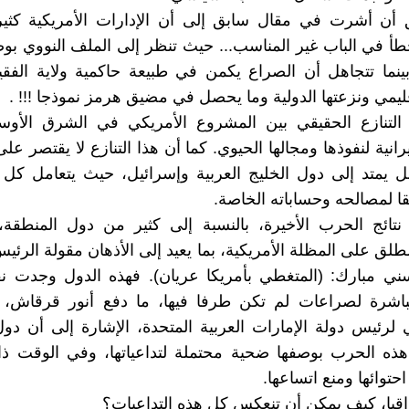
ق أن أشرت في مقال سابق إلى أن الإدارات الأمريكية كثير
خطأ في الباب غير المناسب... حيث تنظر إلى الملف النووي ب
ينما تتجاهل أن الصراع يكمن في طبيعة حاكمية ولاية الفقيه 
قليمي ونزعتها الدولية وما يحصل في مضيق هرمز نموذجا !!! .
 التنازع الحقيقي بين المشروع الأمريكي في الشرق الأوس
يرانية لنفوذها ومجالها الحيوي. كما أن هذا التنازع لا يقتصر 
ل يمتد إلى دول الخليج العربية وإسرائيل، حيث يتعامل ك
ا لمصالحه وحساباته الخاصة.
نتائج الحرب الأخيرة، بالنسبة إلى كثير من دول المنطقة،
مطلق على المظلة الأمريكية، بما يعيد إلى الأذهان مقولة الرئ
ني مبارك: (المتغطي بأمريكا عريان). فهذه الدول وجدت نف
باشرة لصراعات لم تكن طرفا فيها، ما دفع أنور قرقاش، 
 لرئيس دولة الإمارات العربية المتحدة، الإشارة إلى أن دو
هذه الحرب بوصفها ضحية محتملة لتداعياتها، وفي الوقت ذا
توائها ومنع اتساعها.
قيا، كيف يمكن أن تنعكس كل هذه التداعيات؟