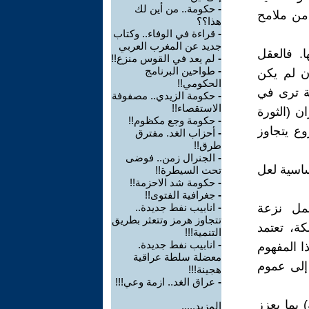
-
حكومة.. من أين لك
ر من ملامح
هذا؟؟
-
قراءة في الوفاء.. وكتاب
جديد عن المغرب العربي
ا. فالعقل
-
لم يعد في القوس منزع!!
-
طواحين البرنامج
ن لم يكن
الحكومي!!
ة ترى في
-
حكومة الزيدي.. مصفوفة
الاستقصاء!!
ن (الثورة
-
حكومة وجع مكظوم!!
ع يتجاوز
-
أحزاب الغد. مفترق
طرق!!
-
الجنرال زمن.. فوضى
ساسية لعل
تحت السيطرة!!
-
حكومة شد الاحزمة!!
-
جغرافية الفتوى!!
حمل نزعة
-
انابيب نفط جديدة..
تتجاوز هرمز وتتعثر بطريق
ة، تعتمد
التنمية!!!
-
انابيب نفط جديدة.
ا المفهوم
معضلة سلطة عراقية
ة إلى عموم
هجينة!!!
-
عراق الغد.. ازمة وعي!!!
) بما يعزز
المزيد.....