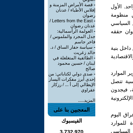
-
قصة الأمراض المزمنة و
حد. الأول
إفلاس الأطباء / عدنان
ن منظومة
رضوان
Letters from the East /
-
ع السياسي
عدنان رضوان
وان حققه
-
العولمة الرأسمالية:
جدل المجرد والملموس /
فاخر جاسم
-
سياسة حفار الساق / د.
داخل بنية
خالد زغريت
الاقتصادية
-
الطائفية المتغلغلة في
لبنان / حسين محمود
صالح
ر الموارد
-
صدى دولي لكتاباتي: من
إحدى أبرز مفكرات اليسار
اسية تتصل
الإيطالي إلى أ ... / رزكار
ة، فيجدون
عقراوي
لكترونية
المزيد.....
المعجبين بنا على
راق اليوم
الفيسبوك
للموارد
ع السياسي
3,732,970