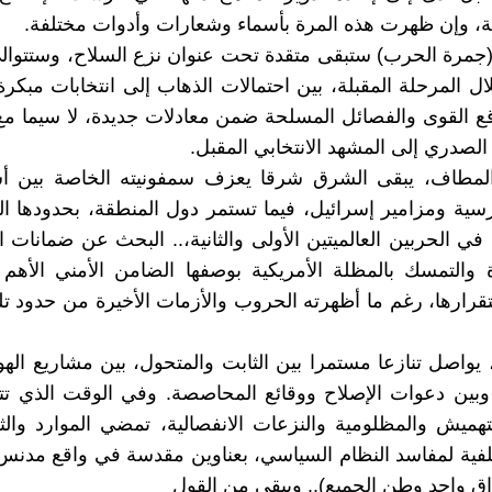
 وإن ظهرت هذه المرة بأسماء وشعارات وأدوات مختلفة.
 (جمرة الحرب) ستبقى متقدة تحت عنوان نزع السلاح، وستتوال
ال المرحلة المقبلة، بين احتمالات الذهاب إلى انتخابات مبكرة،
ع القوى والفصائل المسلحة ضمن معادلات جديدة، لا سيما مع
 الصدري إلى المشهد الانتخابي المقبل.
المطاف، يبقى الشرق شرقا يعزف سمفونيته الخاصة بين أ
ارسية ومزامير إسرائيل، فيما تستمر دول المنطقة، بحدودها ا
في الحربين العالميتين الأولى والثانية،.. البحث عن ضمانات ا
 والتمسك بالمظلة الأمريكية بوصفها الضامن الأمني الأهم 
قرارها، رغم ما أظهرته الحروب والأزمات الأخيرة من حدود تل
 يواصل تنازعا مستمرا بين الثابت والمتحول، بين مشاريع الهوي
وبين دعوات الإصلاح ووقائع المحاصصة. وفي الوقت الذي تت
هميش والمظلومية والنزعات الانفصالية، تمضي الموارد وال
فية لمفاسد النظام السياسي، بعناوين مقدسة في واقع مدنس..
ق واحد وطن الجميع).. ويبقى من القول