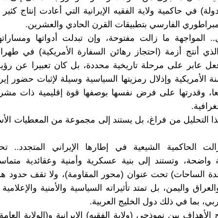
دولة) في حاكمية ولاية الفقيه الإيرانية التي أعادت إنتاج كثي
إمبراطوري الفارسي بتطبيقات القرن الحادي والعشرين.
.. المواجهة ما زالت مفتوحة، وإن تبدلت أدواتها ومساراته
ذي أنتج أزمة (احتجاز رهائن السفارة الأمريكية) في طهرا
عل عابر على مرحلة تاريخية محددة، بل كان تعبيرا عن رؤي
ة الأمريكية وإذلال رمزيتها السياسية وسيلة لإثبات حضور إيرا
عا، وقدرتها على فرض نفسها بوصفها قوة إقليمية ذات مشرو
غرافية.
ذا التحليل من فراغ، بل يستند إلى مجموعة من المعطيات الأ
زالت الحاكمية الشيعية في إطارها الإيراني المتجدد.. ت
 واضحة، وتستند إلى بنية عسكرية وأمنية وعقائدية متماسك
ة الساحات) تحت عنوان (محور المقاومة)، ولا تقف حدود هذ
العراق واليمن، بل تمتد تأثيراته السياسية والأمنية والإعلامي
بي، بما في ذلك دول الخليج العربية.
اج الأهداف بين نموذجي (ولاية الفقيه) الإيرانية و(الولاية العامة