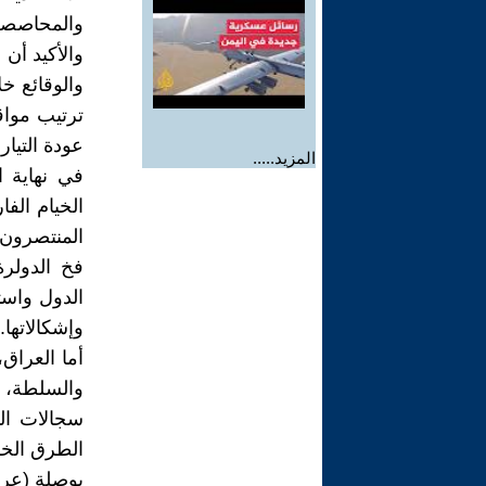
والمحاصصة،
والأكيد أن
والوقائع خل
ترتيب مواق
عودة التيار
المزيد.....
في نهاية 
الخيام الف
المنتصرون 
فخ الدولرة
الدول واست
وإشكالاتها.
أما العراق،
والسلطة، 
سجالات الت
الطرق الخل
بوصلة (عرا