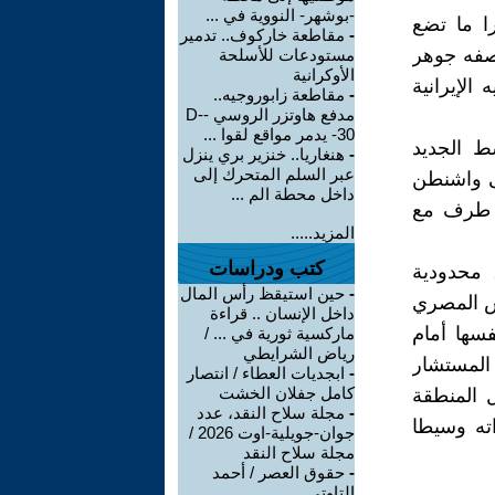
-بوشهر- النووية في ...
ا ما تضع
-
مقاطعة خاركوف.. تدمير
وصفه جوهر
مستودعات للأسلحة
الأوكرانية
الإيرانية
-
مقاطعة زابوروجيه..
مدفع هاوتزر الروسي -D-
30- يدمر مواقع لقوا ...
ط الجديد
-
هنغاريا.. خنزير بري ينزل
عبر السلم المتحرك إلى
على واشنطن
داخل محطة الم ...
ل طرف مع
المزيد.....
كتب ودراسات
 محدودية
-
حين استيقظ رأس المال
يس المصري
داخل الإنسان .. قراءة
سها أمام
ماركسية ثورية في ... /
رياض الشرايطي
المستشار
-
ابجديات العطاء / انتصار
كامل جفلان الخشت
ل المنطقة
-
مجلة سلاح النقد، عدد
ته وسيطا
جوان-جويلية-اوت 2026 /
مجلة سلاح النقد
-
حقوق العصر / أحمد
التاوتي