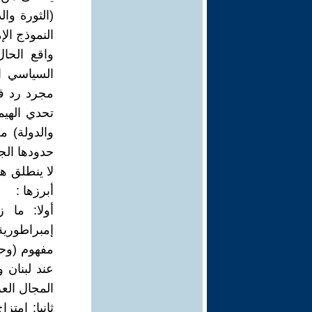
(الثورة وال
النموذج ال
واقع الحال
السياسي ال
مجرد رد ف
تحدي الهيمن
والدولة) م
حدودها الج
لا ينطلق ه
أبرزها :
أولا: ما 
إمبراطورية
مفهوم (وحد
عند لبنان و
المجال العر
ثانيا: امتز