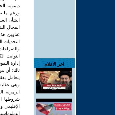
ديمومة الحا
ورغم ما يب
الشأن السي
المجال الش
عناوين هذا 
التحديات ال
والصراعات 
الثوابت ال
إدارة النفو
اخر الافلام
ثالثا: أن 
يتعامل بعقل
وهي عقلية 
الرمزية ا
شروطها ال
الإقليمي و
الدبلوماسي