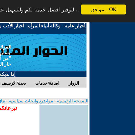
موافق - OK
لتوفير افضل خدمة لكم ولتسهيل عملي
أخبار عامة
-
وكالة أنباء المرأة
-
اخبار الأدب و
الموقع
يسارية
"من أج
حاز ال
إذا لديك
الزوار
اضافة/خدمات
بحث/الارشيف
الصفحة الرئيسية
-
مواضيع وابحاث سياسية
-
ما
تبرعاتكم