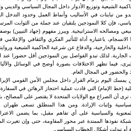
كمية الشيعية وتوزيع الأدوار داخل المجال السياسي والديني وا
دو من تباينات في الأساليب وأنماط العمل وحدود التدخل ا
اسي، فإن كلا النموذجين يلتقيان عند جملة من الثوابت المرتب
يعي ومصالحه الاستراتيجية. ويبرز مفهوم (جهاد التبيين) بوصف
الانسجام، باعتباره أداة للتأثير الفكري والثقافي والإعلامي 
داخلية والخارجية، والدفاع عن شرعية الحاكمية الشيعية وروايته
الجارية. لذلك تبدو الفواصل بين النموذجين أقل حضورا عند ا
كبرى، فيما تظهر الاختلافات بصورة أوضح في الوسائل والآلي
ذ والحضور في المجال العام.
من يمسك اليوم بزمام القرار داخل مجلس الأمن القومي الإيرا
ية (خط الإمام) التي قادت عملية احتجاز الرهائن في السفارة ا
ترى أن الصراع مع الولايات المتحدة لا يقتصر على المصالح، بل
لسياسية وإثبات الإرادة. ومن هذا المنطلق تسعى طهران
معنوية والسياسية على أي تفاهم مقبل، بما يضمن الاعترا
شبكة نفوذها الممتدة عبر محور المقاومة، حتى وإن تغيرت 
ة أو تبدلت أشكال الخطاب السياسي.