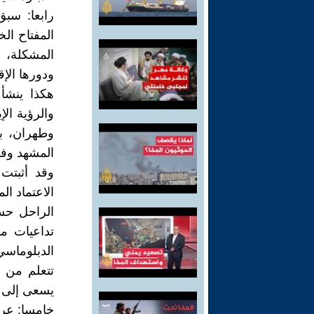
رابعا: سب
المفتاح ال
المشكلة، ب
ودورها الإ
هكذا ينشأ
والرؤية الإ
وطهران، ب
المشهد وفق
وقد أثبتت 
الاعتماد ال
الراحل حس
تداعيات م
الدبلوماسي
تتعلم من 
يسعى إلى اح
خامسا: عرا