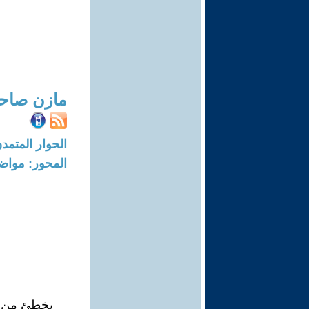
مازن صاح
الحوار المتمدن-العدد: 8729 - 6
المحور: مواض
يخطئ من ي