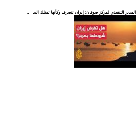
.. المدير التنفيذي لمركز صوفان: إيران تتصرف وكأنها تمتلك اليد ا