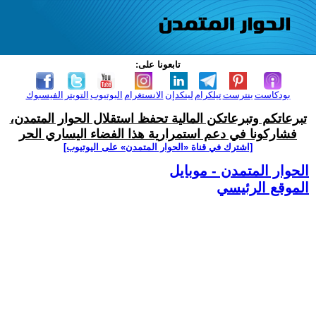
تابعونا على:
بودكاست
بنترست
تيلكرام
لينكدإن
الانستغرام
اليوتيوب
التويتر
الفيسبوك
تبرعاتكم وتبرعاتكن المالية تحفظ استقلال الحوار المتمدن،
فشاركونا في دعم استمرارية هذا الفضاء اليساري الحر
[اشترك في قناة ‫«الحوار المتمدن» على اليوتيوب]
الحوار المتمدن - موبايل
الموقع الرئيسي