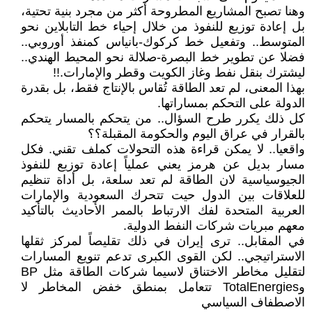
وهنا تصبح المشاريع المطروحة أكثر من مجرد بنية تحتية،
بل إعادة توزيع للنفوذ من خلال إحياء خط التابلاين نحو
المتوسط.. وتفعيل خط كركوك-بانياس كمنفذ أوروبي..
فضلا عن تطوير خط البصرة-صلالة نحو المحيط الهندي..
ليشترك بنقل نفط وغاز الكويت وقطر والإمارات.!!
بهذا المعنى، لم تعد الطاقة تُقاس بالإنتاج فقط، بل بقدرة
الدولة على التحكم بمساراتها.
كل ذلك يكرر طرح السؤال.. من يتحكم بالمسار يتحكم
بالقرار في عراق اليوم والحكومة المقبلة؟؟
واقعيا.. لا يمكن قراءة هذه التحولات كملف تقني. فكل
مسار بديل عن هرمز يعني عملياً إعادة توزيع للنفوذ
الجيوسياسية لان الطاقة لم تعد سلعة، بل أداة تنظيم
للعلاقات بين الدول حيت تتحرك السعودية والإمارات
العربية المتحدة لفك الارتباط بالممر الأحاديث بالتأكيد
معهم مبريات شركات النفط الدولية.
في المقابل.. ترى إيران في ذلك تقليصاً لمركز ثقلها
الاستراتيجي.. لكن القوى الكبرى تدعم تنويع المسارات
لتقليل مخاطر الاختناق لاسيما شركات الطاقة مثل BP
وTotalEnergies تتعامل بمنطق خفض المخاطر لا
الاصطفاف السياسي