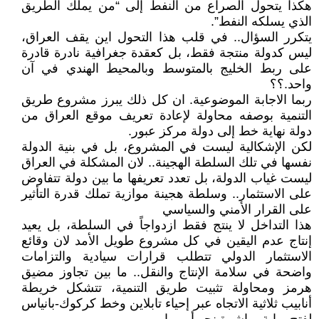
هكذا يتحول الصراع من النفط إلى “من يملك الطريق
الذي يسلكه النفط”.
يتكرر السؤال.. في قلب هذا التحول اين يقف العراق،
ليس كدولة منتجة فقط، بل كعقدة جغرافية نادرة قادرة
على ربط الخليج بالمتوسط وبالمحيط الهندي في آن
واحد.؟؟
ربما الاجابة الموضوعية. ان كل ذلك يبرز مشروع طريق
التنمية بوصفه محاولة لإعادة تعريف موقع العراق من
دولة نهاية خط إلى دولة مركز عبور.
لكن الإشكالية ليست في المشروع، بل في بنية الدولة
نفسها في تلك السلطة الهجينة.. لان المشكلة في العراق
ليست غياب الدولة، بل تعدد تعريفها ما بين دولة تتفاوض
على الاستثمار.. وسلطة هجينة موازية تملك قدرة التأثير
على القرار الأمني والسياسي
هذا التداخل لا ينتج فقط ازدواجاً في السلطة، بل يعيد
إنتاج عدم اليقين في كل مشروع طويل الأمد لان وقائع
الاستثمار الدولي تتطلب قرارات سيادية والتزامات
واضحة في سلامة الإنتاج والنقل.. ما بين تجاوز مضيق
هرمز ومحاولة تثبيت طريق التنمية، تتشكل خريطة
أنابيب ثلاثية الاتجاه عبر إحياء تابلاين وخط كركوك-بانياس