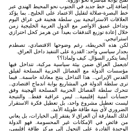
لفتح بوابة مباشرة نحو أوروبا.
إضافة إلى خط جديد في الجنوب نحو المحيط الهندي عبر
خط البصرة-صلالة لتقليل الاعتماد على الخليج.. بما يؤكد
العلاقات الاستراتيجية بين سلطة هجينة في عراق اليوم
وتداخل عميق الاواصر مع الدول العربية الخليجية زمن
خلال إعادة توزيع التدفقات بعيداً عن هرمز كحل احترازي
استراتيجي.
لكن هذه الخريطة، رغم وضوحها الاقتصادي، تصطدم
بجدار سياسي واحد: القدرة على التنفيذ داخل العراق.
أيضا يتكرر السؤال. كيف ولماذا؟؟
/ةيعمل العراق ضمن بيئة سياسية مركبة، تتداخل فيها
مؤسسات الدولة مع الفصائل الحزبية المسلحة لفيلق
القدس الإيراني.. هذا التداخل ينتج معادلة حاسمة.. فيما
ترى سلطة الدولة في المشاريع بوابة اندماج اقتصادي..
تتحرك سلطة الفصائل الحزبية المسلحة الهجينة وفق
حسابات أمنية إقليمية... ليس عراقية فقط.. والنتيجة
ليست تعطيل مشروع واحد، بل تعطيل فكرة الاستقرار
الضروري لأي بنية طاقة طويلة الأمد.
لذلك المفارقة أن العراق لا يفتقر إلى الخيارات، بل يعاني
من فائض في الإمكانات غير المحسومة. فهو الدولة
الوحيدة القادرة على التحول إلى مركز طاقة إقليمي،