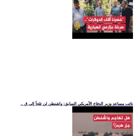
.. نائب مساعد وزير الدفاع الأمريكي السابق: واشنطن لن تلجأ إلى ق