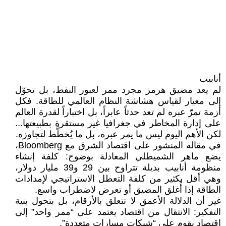
أنابيب
لم يعد مضيق هرمز مجرد ممر لعبور النفط، بل تحوّل
إلى معيار لقياس هشاشة النظام العالمي للطاقة. فكل
أزمة تمرّ عبره لم تعد حدثاً عابراً، بل اختباراً لقدرة العالم
على إدارة المخاطر في جغرافيا غير مستقرة بطبيعتها...
لكن الأهم اليوم ليس ما يمر عبره، بل ما يُخطَّط لتجاوزه.
في مقاله المنشور على اقتصاد الشرق مع Bloomberg،
يضع ماهر الشميطلي المعادلة بوضوح: كلفة إنشاء
منظومة أنابيب بديلة تتراوح بين 29 و39 مليار دولار،
وهي أقل بكثير من كلفة التعطل الاستراتيجي لإمدادات
الطاقة إذا أُغلق المضيق أو تعرض لاضطراب واسع.
غير أن الدلالة الأعمق لا تتعلق بالأرقام، بل بتحول بنية
التفكير: الانتقال من اقتصاد يعتمد على “ممر واحد” إلى
اقتصاد يقوم على “شبكات مسارات متعددة”.