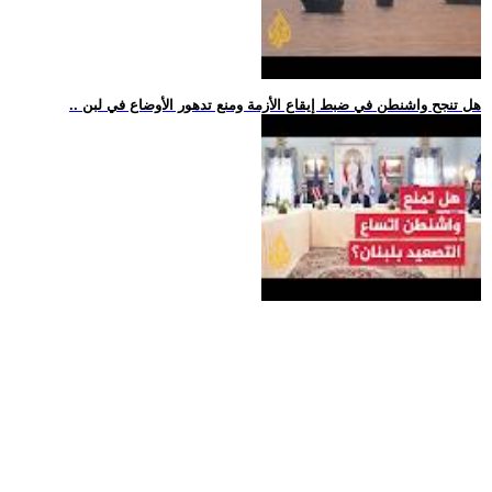
.. هل تنجح واشنطن في ضبط إيقاع الأزمة ومنع تدهور الأوضاع في لبن