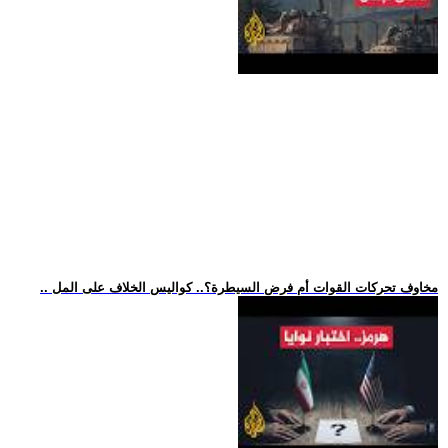
.. مخاوف تحركات القوات أم فرض السيطرة؟.. كواليس الخلاف على المل