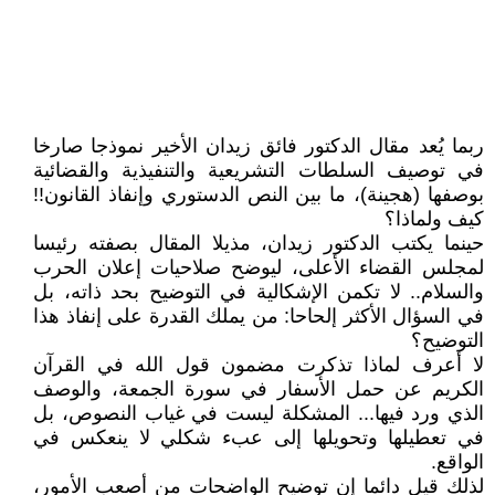
ربما يُعد مقال الدكتور فائق زيدان الأخير نموذجا صارخا
في توصيف السلطات التشريعية والتنفيذية والقضائية
بوصفها (هجينة)، ما بين النص الدستوري وإنفاذ القانون!!
كيف ولماذا؟
حينما يكتب الدكتور زيدان، مذيلا المقال بصفته رئيسا
لمجلس القضاء الأعلى، ليوضح صلاحيات إعلان الحرب
والسلام.. لا تكمن الإشكالية في التوضيح بحد ذاته، بل
في السؤال الأكثر إلحاحا: من يملك القدرة على إنفاذ هذا
التوضيح؟
لا أعرف لماذا تذكرت مضمون قول الله في القرآن
الكريم عن حمل الأسفار في سورة الجمعة، والوصف
الذي ورد فيها... المشكلة ليست في غياب النصوص، بل
في تعطيلها وتحويلها إلى عبء شكلي لا ينعكس في
الواقع.
لذلك قيل دائما إن توضيح الواضحات من أصعب الأمور،