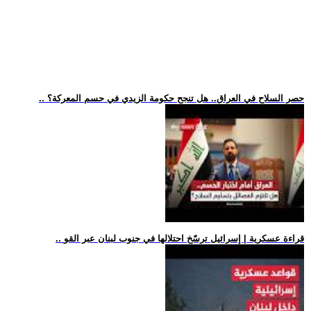
.. حصر السلاح في العراق.. هل تنجح حكومة الزيدي في حسم المعركة؟
.. قراءة عسكرية | إسرائيل ترسّخ احتلالها في جنوب لبنان عبر القو