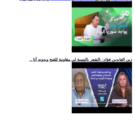
.. زين العابدين فؤاد: -الشعر بالنسبة لي مقاومة للقبح وبدونه أنا