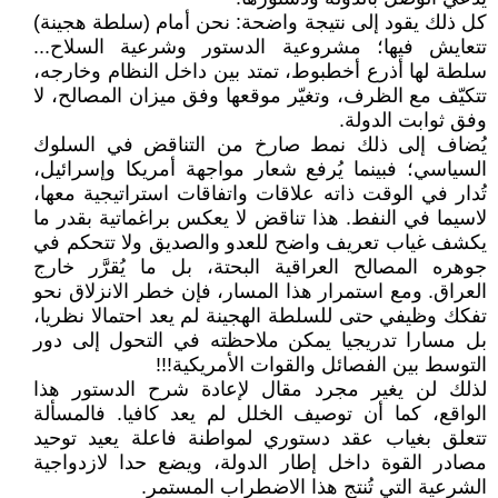
كل ذلك يقود إلى نتيجة واضحة: نحن أمام (سلطة هجينة)
تتعايش فيها؛ مشروعية الدستور وشرعية السلاح...
سلطة لها أذرع أخطبوط، تمتد بين داخل النظام وخارجه،
تتكيّف مع الظرف، وتغيّر موقعها وفق ميزان المصالح، لا
وفق ثوابت الدولة.
يُضاف إلى ذلك نمط صارخ من التناقض في السلوك
السياسي؛ فبينما يُرفع شعار مواجهة أمريكا وإسرائيل،
تُدار في الوقت ذاته علاقات واتفاقات استراتيجية معها،
لاسيما في النفط. هذا تناقض لا يعكس براغماتية بقدر ما
يكشف غياب تعريف واضح للعدو والصديق ولا تتحكم في
جوهره المصالح العراقية البحتة، بل ما يُقرَّر خارج
العراق. ومع استمرار هذا المسار، فإن خطر الانزلاق نحو
تفكك وظيفي حتى للسلطة الهجينة لم يعد احتمالا نظريا،
بل مسارا تدريجيا يمكن ملاحظته في التحول إلى دور
التوسط بين الفصائل والقوات الأمريكية!!!
لذلك لن يغير مجرد مقال لإعادة شرح الدستور هذا
الواقع، كما أن توصيف الخلل لم يعد كافيا. فالمسألة
تتعلق بغياب عقد دستوري لمواطنة فاعلة يعيد توحيد
مصادر القوة داخل إطار الدولة، ويضع حدا لازدواجية
الشرعية التي تُنتج هذا الاضطراب المستمر.