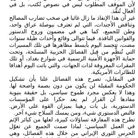
لأن الموقف المطلوب ليس في نصوص تُكتب، بل في
أفعال تُنفَّذ.
غير أن هذا الإنفاذ ما زال غائبا في صخب تضارب المصالح
وتناقض الأجندات، التي لم تعترف ببوصلة عراق واحد،
وطن للجميع، كما هي في مضمون وروح الدستور
والقوانين النافذة. فيما تتوالى وقائع وأحداث طيلة سنوات
مضت، تتجسد اليوم بأبسط مظاهرها في تلك المسيرات
التي تُنظَّم من قِبل الفصائل الحزبية المسلحة، وتحت
حماية الأجهزة الأمنية الرسمية في شوارع بغداد، أو تلك
المقرات المعروفة لذات الجهات، والتي باتت اليوم أهدافا
للطائرات الأمريكية.
في المقابل، تصرح هذه الفصائل علنا بأن تشكيل
الحكومة المقبلة لن يكون من دون بصمة واضحة لها.
وهذا لا يعكس مجرد طموح سياسي، بل حقيقة بنيوية
مفادها أن القرار لم يعد حكرا على المؤسسات
الدستورية، بل بات رهينا بميزان القوة على الأرض.
فالنص الدستوري شيء، ومن يمسك السلاح شيء آخر.
تطرح هذه المفارقة تساؤلات كبيرة، لعلها من كبائر الإثم
في العمل السياسي: لماذا صمت الجميع عن تغوّل
الحرس الثوري الإيراني من خلال هذه الفصائل، وهي