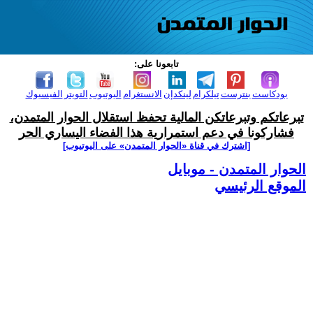
تابعونا على:
بودكاست
بنترست
تيلكرام
لينكدإن
الانستغرام
اليوتيوب
التويتر
الفيسبوك
تبرعاتكم وتبرعاتكن المالية تحفظ استقلال الحوار المتمدن،
فشاركونا في دعم استمرارية هذا الفضاء اليساري الحر
[اشترك في قناة ‫«الحوار المتمدن» على اليوتيوب]
الحوار المتمدن - موبايل
الموقع الرئيسي