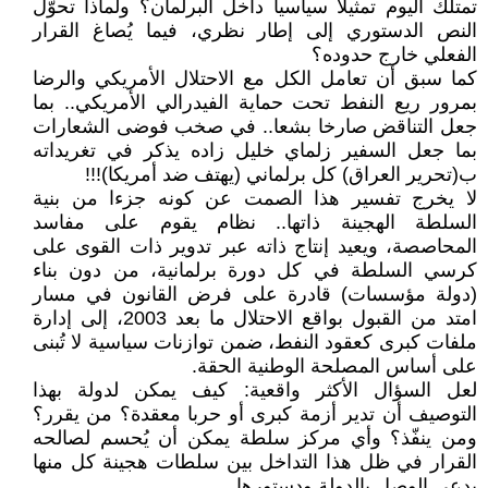
تمتلك اليوم تمثيلا سياسيا داخل البرلمان؟ ولماذا تحوّل
النص الدستوري إلى إطار نظري، فيما يُصاغ القرار
الفعلي خارج حدوده؟
كما سبق أن تعامل الكل مع الاحتلال الأمريكي والرضا
بمرور ريع النفط تحت حماية الفيدرالي الأمريكي.. بما
جعل التناقض صارخا بشعا.. في صخب فوضى الشعارات
بما جعل السفير زلماي خليل زاده يذكر في تغريداته
ب(تحرير العراق) كل برلماني (يهتف ضد أمريكا)!!!
لا يخرج تفسير هذا الصمت عن كونه جزءا من بنية
السلطة الهجينة ذاتها.. نظام يقوم على مفاسد
المحاصصة، ويعيد إنتاج ذاته عبر تدوير ذات القوى على
كرسي السلطة في كل دورة برلمانية، من دون بناء
(دولة مؤسسات) قادرة على فرض القانون في مسار
امتد من القبول بواقع الاحتلال ما بعد 2003، إلى إدارة
ملفات كبرى كعقود النفط، ضمن توازنات سياسية لا تُبنى
على أساس المصلحة الوطنية الحقة.
لعل السؤال الأكثر واقعية: كيف يمكن لدولة بهذا
التوصيف أن تدير أزمة كبرى أو حربا معقدة؟ من يقرر؟
ومن ينفّذ؟ وأي مركز سلطة يمكن أن يُحسم لصالحه
القرار في ظل هذا التداخل بين سلطات هجينة كل منها
يدعي الوصل بالدولة ودستورها.