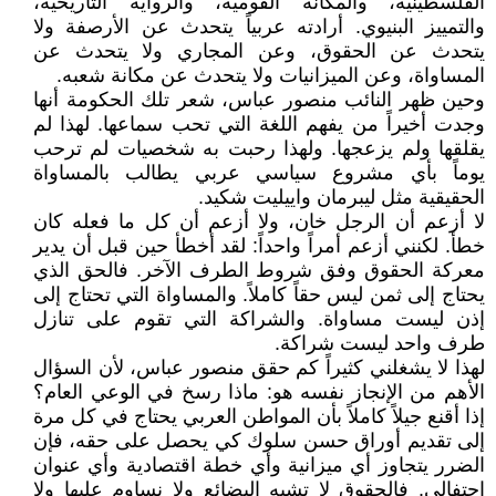
الفلسطينية، والمكانة القومية، والرواية التاريخية،
والتمييز البنيوي. أرادته عربياً يتحدث عن الأرصفة ولا
يتحدث عن الحقوق، وعن المجاري ولا يتحدث عن
المساواة، وعن الميزانيات ولا يتحدث عن مكانة شعبه.
وحين ظهر النائب منصور عباس، شعر تلك الحكومة أنها
وجدت أخيراً من يفهم اللغة التي تحب سماعها. لهذا لم
يقلقها ولم يزعجها. ولهذا رحبت به شخصيات لم ترحب
يوماً بأي مشروع سياسي عربي يطالب بالمساواة
الحقيقية مثل ليبرمان واييليت شكيد.
لا أزعم أن الرجل خان، ولا أزعم أن كل ما فعله كان
خطأ. لكنني أزعم أمراً واحداً: لقد أخطأ حين قبل أن يدير
معركة الحقوق وفق شروط الطرف الآخر. فالحق الذي
يحتاج إلى ثمن ليس حقاً كاملاً. والمساواة التي تحتاج إلى
إذن ليست مساواة. والشراكة التي تقوم على تنازل
طرف واحد ليست شراكة.
لهذا لا يشغلني كثيراً كم حقق منصور عباس، لأن السؤال
الأهم من الإنجاز نفسه هو: ماذا رسخ في الوعي العام؟
إذا أقنع جيلاً كاملاً بأن المواطن العربي يحتاج في كل مرة
إلى تقديم أوراق حسن سلوك كي يحصل على حقه، فإن
الضرر يتجاوز أي ميزانية وأي خطة اقتصادية وأي عنوان
احتفالي. فالحقوق لا تشبه البضائع ولا نساوم عليها ولا