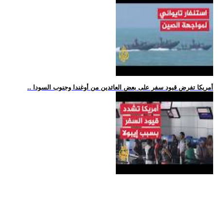
.. أمريكا تفرض قيود سفر على بعض العائدين من أوغندا وجنوب السودا