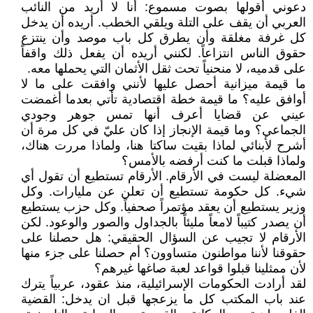
دعوني أقولها بصوت مسموع: أنا لا أريد من النائب
العربي أن يقف على التلة ويلقي الخطب. أريده أن يدخل
كل غرفة مغلقة وأن يطرق كل باب موصد وأن ينتزع
حقوق الناس انتزاعاً. لكنني أريده أن يفعل ذلك واقفاً
على قدميه، لا منحنياً تحت ثقل الأثمان التي يحملها معه.
ما قيمة ميزانية أحصل عليها لأنني وافقت على ما لا
أوافق عليه؟ ما قيمة خطة اقتصادية تأتي بعدما أغمضت
عيني عن قضايا أعرف أنها تمس جوهر وجودي
الجماعي؟ وما قيمة الإنجاز إذا كان عليّ في كل مرة أن
أشرح لأبنائي لماذا بقيت ساكتا هنا، ولماذا مررت هناك،
ولماذا قبلت ما كنت أرفضه بالأمس؟
المعضلة ليست في الأرقام. الأرقام تستطيع أن تقول أي
شيء. كل حكومة تستطيع أن تعلن عن مليارات. وكل
وزير يستطيع أن يعقد مؤتمراً صحفياً. وكل حزب يستطيع
أن يصدر كتيباً لامعاً مليئاً بالجداول والصور والوعود. لكن
الأرقام لا تجيب عن السؤال الحقيقي: هل حصلنا على
حقوقنا لأننا مواطنون متساوون؟ أم حصلنا على جزء منها
لأن ممثلينا قبلوا قواعد لعبة صاغها غيرهم؟
لقد أرادت الحكومات الإسرائيلية، منذ عقود، عربياً يترك
عند باب المكتب كل ما يزعجها قبل ان يدخل: القضية