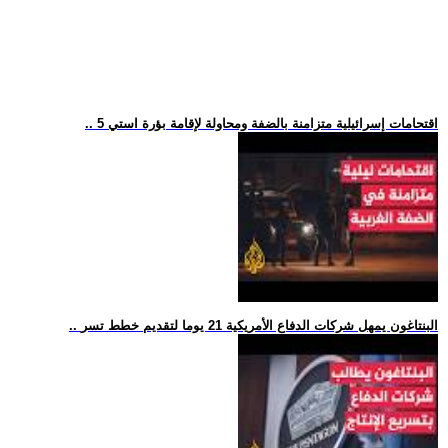
.. 5 اقتحامات إسرائيلية متزامنة بالضفة ومحاولة لإقامة بؤرة استي
.. البنتاغون يمهل شركات الدفاع الأمريكية 21 يوما لتقديم خطط تسر