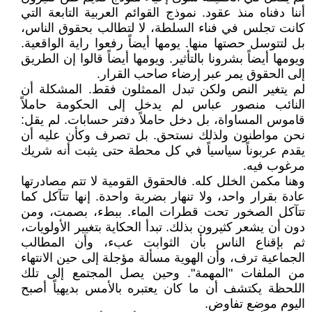
أننا دفناه منذ عقود. نموذج القوائم العربية التابعة التي
كانت تجلس في فناء السلطة، لا لتطالب بحقوق الناس،
بل لتتوسل حصتها منها. يومها أيضاً رفعوا راية الواقعية.
ويومها أيضاً بشرونا بالتأثير. ويومها أيضاً قالوا إن الطريق
إلى الحقوق يمر عبر إرضاء صاحب القرار.
لم يتغير النص ولكن تبدل الممثلون فقط. المشكلة أن
النائب منصور عباس لم يدخل إلى الحكومة حاملاً
قاموس المساواة، بل دخل حاملاً دفتر حسابات. لم يقل:
نحن مواطنون ولذلك نستحق. بل تصرف وكأن عليه أن
يقدم عربوناً سياسياً في كل محطة حتى يثبت أنه شريك
مرغوب فيه.
وهنا مكمن الخلل كله. فالحقوق القومية لا تتم مصادرتها
عادة بقرار واحد، ولا تنهار بضربة واحدة. إنها تتآكل كما
تتآكل الصخور تحت قطرات الماء. ببطء، بصمت، ومن
دون أن يشعر كثيرون بذلك. تبدأ الحكاية بتغيير الأولويات،
ثم بإقناع الناس بأن الثوابت عبء، وأن المطالب
الجماعية ترف، وأن الهوية مسألة مؤجلة إلى حين الانتهاء
من الملفات "المهمة". وحين يصل المجتمع إلى تلك
اللحظة يكتشف أن ما كان يعتبره بالأمس بديهياً أصبح
اليوم موضع تفاوض.