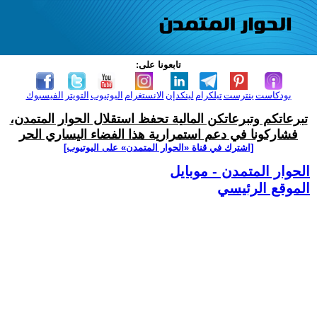
تابعونا على:
بودكاست
بنترست
تيلكرام
لينكدإن
الانستغرام
اليوتيوب
التويتر
الفيسبوك
تبرعاتكم وتبرعاتكن المالية تحفظ استقلال الحوار المتمدن،
فشاركونا في دعم استمرارية هذا الفضاء اليساري الحر
[اشترك في قناة ‫«الحوار المتمدن» على اليوتيوب]
الحوار المتمدن - موبايل
الموقع الرئيسي