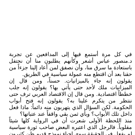
في كل مرة أستمع فيها إلى المدافعين عن تجربة
د.منصور عباس أشعر وكأنهم يطلبون منا أن نحتفل
باستعادة ما سرق منا، وأن نصفق لمن أعاد إلينا جزءاً من
حقنا بعد أن اقتطع منه عمولة سياسية في الطريق.
يقولون إنه جاء بالميزانيات. حسناً، ومن قال إن
الميزانيات ملك لأحد حتى يأتي بها؟ يقولون إنه جلب
خططاً اقتصادية. ومن قال إن الاقتصاد العربي ترف حتى
ننتظر من يتكرم علينا به؟ يقولون إنه فتح أبواب
الحكومة. لكن السؤال الذي يتهربون منه دائماً: ماذا فعل
داخل تلك الأبواب؟ وبأي ثمن بقي واقفاً عند عتباتها؟
منذ اللحظة الأولى شعرت أن في الرواية كلها شيئاً
مقلوباً. فالرجل الذي اعتبره البعض صاحب ثورة سياسية
لم يفعل في الحقيقة سوى إحياء نموذج قديم ظن كثيرون