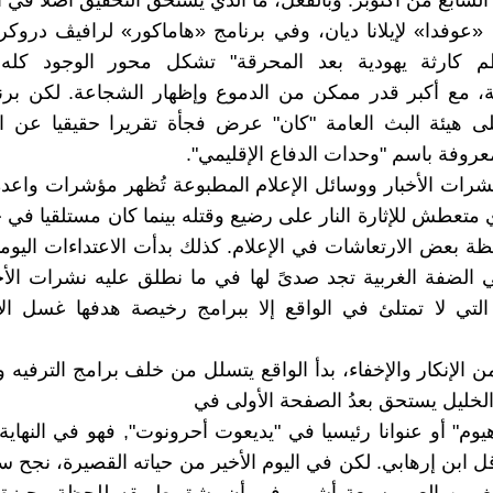
لسابع من أكتوبر. وبالفعل، ما الذي يستحق التحقيق أصلا في ا
«عوفدا» لإيلانا ديان، وفي برنامج «هاماكور» لرافيڤ دروكر
م كارثة يهودية بعد المحرقة" تشكل محور الوجود كله
ة، مع أكبر قدر ممكن من الدموع وإظهار الشجاعة. لكن برن
ى هيئة البث العامة "كان" عرض فجأة تقريرا حقيقيا عن ال
معروفة باسم "وحدات الدفاع الإقليمي".
شرات الأخبار ووسائل الإعلام المطبوعة تُظهر مؤشرات واعدة
متعطش للإثارة النار على رضيع وقتله بينما كان مستلقيا في
ة بعض الارتعاشات في الإعلام. كذلك بدأت الاعتداءات اليومي
ي الضفة الغربية تجد صدىً لها في ما نطلق عليه نشرات الأخبا
لتي لا تمتلئ في الواقع إلا ببرامج رخيصة هدفها غسل الأ
 الإنكار والإخفاء، بدأ الواقع يتسلل من خلف برامج الترفيه وا
خليل يستحق بعدُ الصفحة الأولى في
يوم" أو عنوانا رئيسيا في "يديعوت أحرونوت", فهو في النهاية 
ل ابن إرهابي. لكن في اليوم الأخير من حياته القصيرة، نجح سا