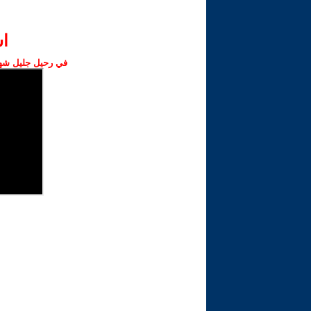
ا‫
في رحيل جليل شهبا