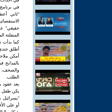
في أحداث ا
في برنامج 
"ثاني أعظ
الاستقصائي
حقيقي" عل
المنفلتة ال
كما بدأت ن
أطلق جندي 
أمكن ملاحظ
بالمذابح ف
والصحف، ا
الطلب.
بعد عقود من
يكن طفل ال
"يسرائيل ه
أو على الأق