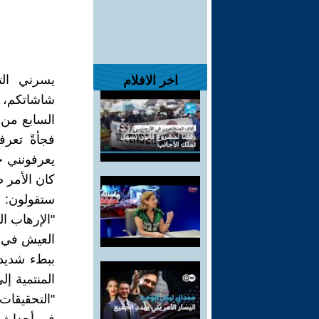
يسرني الت
اخر الافلام
شاشاتكم، ل
السابع من 
فجأةً تعر
يعرفونني ج
كان الأمر ص
ستقولون: 
"الإرهاب ا
العيش في ح
ببطء شديد، 
المنتمية إل
"التحقيقات 