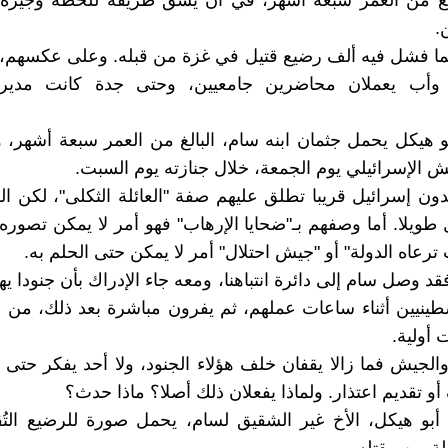
الغ من العمر سبعة أشهر، في أن يشق طريقه للحظة وجيزة
.
ما فشل فيه ألف رضيع قتيل في غزة من قبله. وعلى عكسهم، 
 وأب يعملان محاضرين جامعيين، وحتى جدة كانت مدير
و هيكل يحمل جثمان ابنه سام، البالغ من العمر سبعة أشهر، و
يش الإسرائيلي يوم الجمعة، خلال جنازته يوم السبت.
ون إسرائيل قريبا تطلق عليهم صفة "العائلة الثكلى"، لكن ا
 طويلا. أما وصفهم بـ"ضحايا الإرهاب" فهو أمر لا يمكن تصوره
ترعاه الدولة" أو "جيش احتلال" أمر لا يمكن حتى الحلم به.
د وصل سام إلى دائرة انتباهنا، ومعه جاء الإدراك بأن جنودا يه
طينيين أثناء ساعات عملهم، ثم يفرون مباشرة بعد ذلك، من 
 أولية.
والجيش فما زالا يقفان خلف هؤلاء الجنود، ولا أحد يفكر حتى ف
و تقديم اعتذار. ولماذا يفعلان ذلك أصلا؟ ماذا حدث؟
 أبو هيكل، الأخ غير الشقيق لسام، يحمل صورة للرضيع الت