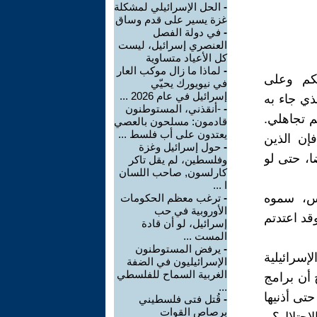
-
الحل الإسرائيلي لمشكلة
غزة يسير على قدم وساق
-
في دولة الفصل
العنصري إسرائيل، ليست
كل الأعياد متساوية
-
لماذا ما زال موكب العار
مكم وعلى
في نيويورك يحيّي
إسرائيل في عام 2026 ...
ذي جاء به
-
-أنقذني، المستوطنون
م تجاهلي.
قادمون: مسلحون بالعصي
يعتدون على أب فلسط ...
إن الذين
-
حول إسرائيل وغزة
ا، حتى لو
وفلسطين، لم يقل تاكر
كارلسون, صاحب اللسان
ا ...
أس، سموه
-
ترغب معظم الحكومات
الأوروبية في حب
قد اعتدتم
إسرائيل، لو أن قادة
المست ...
-
يرفض المستوطنون
إسرائيلية
الإسرائيليون في الضفة
الغربية السماح للفلسطي
 أن برامج
...
تى أذنيها
-
قُتل فتى فلسطيني
برصاص القوات