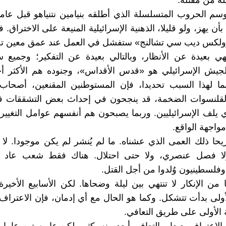
ة من مقتله.
سم الحروب المتسلسلة الذي أطلقه بنيامين نتنياهو قبل عا
بأن يهز، ولو قليلا، الذهنية الإسرائيلية المنيعة على الاختراق.
لكس ديب سي تشالنج» ستفشل في العمل عند عمق معين تحت
ي بعيدة عن الأنظار، وبالتالي بعيدة عن التفكير؛ وجميع 
جيش الإسرائيلي هو «قدس الأقداس»، وجنوده هم الأكثر أخ
بما لهذا السبب تحديدا، فإن المستوطنين المقنعين، أصحاب
القلنسوات الضخمة، قد ينجحون في إحداث بعض التشققات ف
ي يلف الإسرائيليين. وربما يصبحون هم أنفسهم عوامل التغيير 
واجهة الواقع.
حا ذلك العمى الذي عشناه. ما لم يُنشر لم يكن موجودا. لا ت
لا فصل عنصري، ولا حتى احتلال. هناك فقط شعب عاد 
وفلسطينيون وُلدوا من أجل القتل.
من الإنكار لا تنتهي بين ليلة وضحاها. لكن الأسابيع الأخيرة
ولى بدأت تتشكل. وكما هو الحال مع أي إدمان، فإن الاعتراف
 الأولى على طريق التعافي.