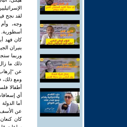
هيكل، الب
الإسرائيليين
لقد نجح في
وجه، وأم
أسطورية.
كان فهد أب
بنيران الج
وربما ستجد
ذلك ما زال
عن "إرهاب 
ومع ذلك، فق
أطفالا فلس
أي إسعافات
أما الدولة 
عن الأسف أ
كان كنعان