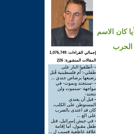
ا كان الاسم
 الحرب
إجمالي القراءات: 1,076,749
المقالات المنشورة: 226
-
-أطلقوا النار على
طفلي-: أم فلسطينية قُتل
رضيعها برصاص جندي ...
-
-سنتجند ونموت- في
مواجهة -سنموت ولن
نتجند-
-
قبل أن يعتدي
المستوطن على الكلب،
كان قد اعتدى بالضرب
على الع ...
-
في جيش إسرائيل، قتل
طفل مقبول، أما إقامة
علاقة عاطفية فسبب ل ...