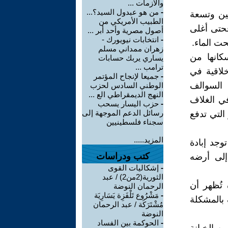
والأزمات ...
-
من هو عبدول السيد؟...
مين وتسعة
الطبيب الأمريكي من
 فحتى أغلى
أصول مصرية وأحد أبر ...
-
انتخابات نيويورك -
 الماء.
زهران ممداني مسلم
سكانها من
يساري يربك حسابات
ترامب ...
لاقية في
-
جميعا لإنجاح المؤتمر
 السوالف
الوطني السادس لحزب
النهج الديمقراطي الع ...
ي الغلاف
-
حزب اليسار يسحب
رسائل الدعم الموجهة إلى
التي تدفع
سجناء فلسطينيين
المزيد.....
وجد إبادة
كتب ودراسات
إلى أرضه
-
إشكاليات القوى
الثورية(2من2) / عبد
 تُظهر أن
الرحمان النوضة
-
مَشْرُوع تَلْفَزِة يَسَارِيَة
 بالمشكلة
مُشْتَرَكَة / عبد الرحمان
النوضة
-
الحوكمة بين الفساد