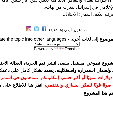
 الاعتراف بعيدا، والتعافي أبعد منه بكثير. لكن عار ستين عاما 
لإعلامي في إسرائيل يقترب من نهايته.
رف إليكم. اسمي: الاحتلال.
#جدعون_ليفي (هاشتاغ)
موضوع إلى لغات أخرى -
ate the topic into other languages
Powered by
Translate
شروع تطوعي مستقل يسعى لنشر قيم الحرية، العدالة الاجتم
. ولضمان استمراره واستقلاليته، يعتمد بشكل كامل على دعمك
دعمكم بمبلغ 10 دولارات سنويًا أو أكثر حسب إمكانياتكم، تساهمون في استم
وتًا قويًا للفكر اليساري والتقدمي
،
انقر هنا للاطلاع على 
م هذا المشروع
.