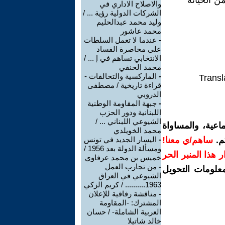
من الخيانة
والاصلاح الاداري في
الشركات الدولية رؤية ... /
وليد محمد عبدالحليم
محمد عاشور
-
عندما لا تعمل السلطات
على محاصرة الفساد
الانتخابي تساهم في إ ... /
محمد الحنفي
-
الماركسية والتحالفات -
Transl
قراءة تاريخية / مصطفى
الدروبي
-
جبهة المقاومة الوطنية
اللبنانية ودور الحزب
الشيوعي اللبناني ... /
اعية، والمساواة
محمد الخويلدي
م.
ساهم/ي معنا!
-
اليسار الجديد في تونس
ومسألة الدولة بعد 1956 /
رار هذا المنبر الحر
خميس بن محمد عرفاوي
-
من تجارب العمل
معلومات التحويل
الشيوعي في العراق
1963.......... / كريم الزكي
-
مناقشة رفاقية للإعلان
المشترك: -المقاومة
العربية الشاملة- / حسان
خالد شاتيلا