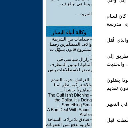
 إلى وعي
بينما هي تبالغ ف ...
المزيد.....
كان لسام
ة مدرسة
وكالة أنباء اليسار
-
صدامات بين الشرطة
الذي قُتل
وآلاف المتظاهرين رفضا
لمشروع قانون يسهّل ت
...
لطريق إلى
-
زلزال سياسي في
. والحديث
ألمانيا: اليمين المتطرف
يتصدر الاستطلاعات بنس
...
ودا يقتلون
-
العرائش: حزب التقدم
والاشتراكية ينظم لقاءً
دون تقديم
جماهيرياً حاشداً ...
The Gulf Isn’t Ditching
-
the Dollar. It’s Doing
ي التعبير
Something Sma ...
A Bad Deal With Saudi
-
Arabia
-
فنادق بلا نزلاء.. السياحة
ُقطت قبل
الكوبية تدفع ثمن العقوبات