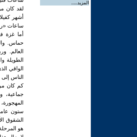
ساعات قليل
المزيد.....
لقد كان مو
أشهر كفيلا 
ساعات «رو
أما غزة فه
حماس. وال
العالم. ور
الطويلة و
الواقي الذ
الناس إلى م
كم كان مري
جماعية، و
المهجورة، 
ستون عاما 
الشقوق الأ
هو المرحلة