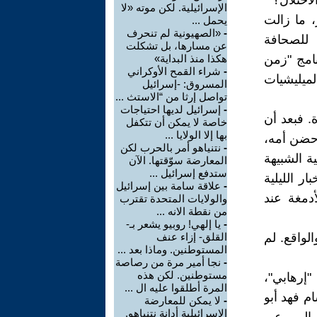
لاحتلال؟
الإسرائيلية. لكن موته «لا
، ما زالت
يحمل ...
-
«الصهيونية لم تنحرف
 للصحافة
عن مسارها، بل تشكلت
امج "زمن
هكذا منذ البداية»
-
شراء القمح الأوكراني
ميليشيات
المسروق: -إسرائيل
تواصل إرثا من “الاستث ...
-
إسرائيل لديها احتياجات
. فبعد أن
خاصة لا يمكن أن تتكفل
بها إلا الولايا ...
 حضن أمه،
-
نتنياهو أمر بالحرب لكن
ة الشبيهة
المعارضة سوّقتها. الآن
ستدفع إسرائيل ...
ر الليلية
-
علاقة سامة بين إسرائيل
دمغة عند
والولايات المتحدة تقترب
من نقطة الانه ...
-
يا إلهي! روبيو يشعر بـ-
لواقع. لم
القلق- إزاء عنف
المستوطنين. وماذا بعد ...
-
نجا أمير مرة من رصاصة
مستوطنين. لكن هذه
"إرهابي"،
المرة أطلقوا عليه ال ...
م فهد أبو
-
لا يمكن للمعارضة
الإسرائيلية أدانة نتنياهو,