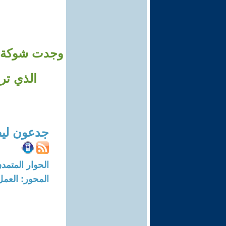
وجدت شوكة في 
الذي تر
جدعون لي
الحوار المتمدن-العدد: 8737 - 26
المحور: العمل