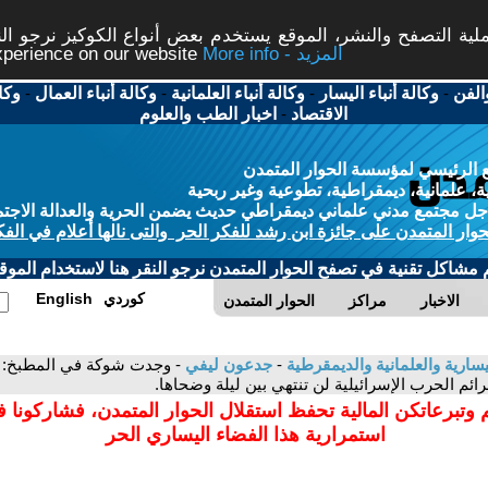
ة التصفح والنشر، الموقع يستخدم بعض أنواع الكوكيز نرجو النق
More info - المزيد
experience on our website
الفن
-
وكالة أنباء اليسار
-
وكالة أنباء العلمانية
-
وكالة أنباء العمال
-
وكا
الاقتصاد
-
اخبار الطب والعلوم
 الرئيسي لمؤسسة الحوار المتمدن
، علمانية، ديمقراطية، تطوعية وغير ربحية
ل مجتمع مدني علماني ديمقراطي حديث يضمن الحرية والعدالة الاجتم
حوار المتمدن على جائزة ابن رشد للفكر الحر والتى نالها أعلام في الفك
م مشاكل تقنية في تصفح الحوار المتمدن نرجو النقر هنا لاستخدام الموقع
كوردي
English
الاخبار
مراكز
الحوار المتمدن
سارية والعلمانية والديمقرطية
-
جدعون ليفي
- وجدت شوكة في المطبخ: الإ
ائم الحرب الإسرائيلية لن تنتهي بين ليلة وضحاها.
 وتبرعاتكن المالية تحفظ استقلال الحوار المتمدن، فشاركونا 
استمرارية هذا الفضاء اليساري الحر