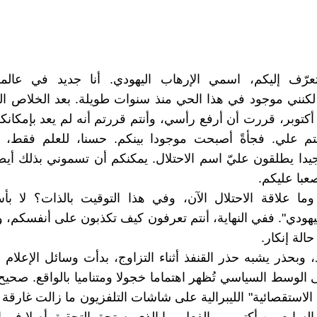
عرّف إليكم، اسمي الإرهاب اليهودي. أنا جديد في عال
كنني موجود في هذا الحي منذ سنوات طويلة. بعد الخلاص ال
أكتوبر، قررت أن أرفع رأسي، وأنتم قررتم أنه لم يعد بإمكانك
فتم علي. فجأةً أصبحت موجودا بينكم. حسنا، للعلم فقط، ف
يدا يطلقون عليّ اسم الاحتلال. يمكنكم أن تسموني بذلك أيض
عبا عليكم.
وما علاقة الاحتلال الآن، وفي هذا التوقيت بالذات؟ لا ب
ليهودي". ففي النهاية، أنتم تعرفون كيف تكذبون على أنفسكم، و
الة إنكار.
وبحذر يشبه حذر القنفذ أثناء التزاوج، بدأت وسائل الإعلام ال
ى الوسط السياسي تُظهر اهتماما خجولا ومتناميا بالواقع. صحيح
الاستقصائية" الليبرالية على شاشات التلفزيون ما زالت غارقة ح