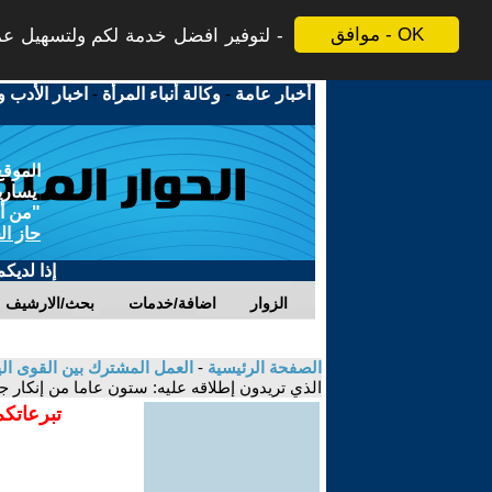
موافق - OK
لتوفير افضل خدمة لكم ولتسهيل عملي
أخبار عامة
-
وكالة أنباء المرأة
-
اخبار الأدب و
الموقع
يسارية
"من أج
حاز ال
إذا لديك
الزوار
اضافة/خدمات
بحث/الارشيف
الصفحة الرئيسية
-
العمل المشترك بين القوى الي
الذي تريدون إطلاقه عليه: ستون عاما من إنكار جر
تبرعاتكم