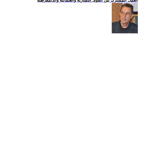
العمل المشترك بين القوى اليسارية والعلمانية والديمقرطية