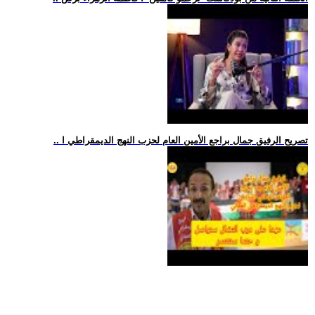
.. تصريح الرفيق جمال براجع الأمين العام لحزب النهج الديمقراطي ا