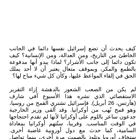
كيف يحدث أن تضع إسرائيل نفسها دائما في الجانب
الخاطئ من التاريخ، ومن العدالة، ومن الإنسانية؟ كيف
تكون دائما إلى جانب الأشرار؟ لماذا يبدو أنها مدفوعة
بالطمع والمكر، وبموقف متعال يعتبر أن لا أحد يملك
الحق في إلقاء المواعظ عليها، وكأن كل شيء مباح لها؟
لم يكن من الصعب الشعور بالدهشة إزاء التقرير
الاستقصائي الذي نشره هذا الأسبوع آفي شارف
(هآرتس، 26 أبريل). فإسرائيل تشتري القمح من روسيا،
وهو قمح نُهب من أوكرانيا. وقد ألقى وزير الخارجية
جدعون ساعر باللوم على أوكرانيا لأنها لم تقدم احتجاجها
في الوقت المناسب. وقريبا، ستُتهم أوكرانيا بمعاداة
السامية، كما حدث مع دول أوروبية غاضبة أخرى.
ستخاف أوروبا وتلوذ بالصمت مرة أخرى، بينما تواصل