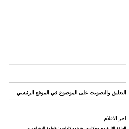
التعليق والتصويت على الموضوع في الموقع الرئيسي
اخر الافلام
.. الحلقة الثانية من بودكاست -نزعمو كاملين- : فاطمة الزهراء برص