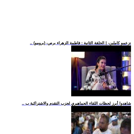
.. (برومو) -نزعمو كاملين- | الحلقة الثانية : فاطمة الزهراء برص
.. شاهدوا أبرز لحظات اللقاء الجماهيري لحزب التقدم والاشتراكية ب