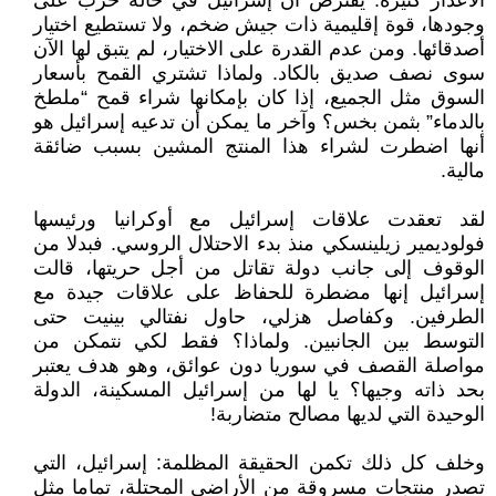
الأعذار كثيرة. يُفترض أن إسرائيل في حالة حرب على
وجودها، قوة إقليمية ذات جيش ضخم، ولا تستطيع اختيار
أصدقائها. ومن عدم القدرة على الاختيار، لم يتبق لها الآن
سوى نصف صديق بالكاد. ولماذا تشتري القمح بأسعار
السوق مثل الجميع، إذا كان بإمكانها شراء قمح “ملطخ
بالدماء” بثمن بخس؟ وآخر ما يمكن أن تدعيه إسرائيل هو
أنها اضطرت لشراء هذا المنتج المشين بسبب ضائقة
مالية.
لقد تعقدت علاقات إسرائيل مع أوكرانيا ورئيسها
فولوديمير زيلينسكي منذ بدء الاحتلال الروسي. فبدلا من
الوقوف إلى جانب دولة تقاتل من أجل حريتها، قالت
إسرائيل إنها مضطرة للحفاظ على علاقات جيدة مع
الطرفين. وكفاصل هزلي، حاول نفتالي بينيت حتى
التوسط بين الجانبين. ولماذا؟ فقط لكي نتمكن من
مواصلة القصف في سوريا دون عوائق، وهو هدف يعتبر
بحد ذاته وجيها؟ يا لها من إسرائيل المسكينة، الدولة
الوحيدة التي لديها مصالح متضاربة!
وخلف كل ذلك تكمن الحقيقة المظلمة: إسرائيل، التي
تصدر منتجات مسروقة من الأراضي المحتلة، تماما مثل