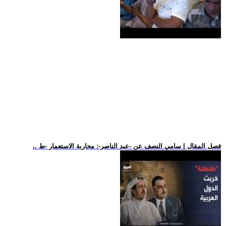
.. فصل المقال | سامي النصف عن -عبد الناصر-: محاربة الاستعمار -ط