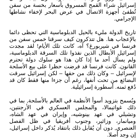
إسرائيل شراء القمح المسروق بأسعار بخسة من سفن
تُطفئ أجهزة الاتصال في عرض البحر لإخفاء نشاطها
الإجرامي.
تاريخ الدولة مليء بالحيل الدبلوماسية التي تحظى دائما
بالإعجاب هنا. هل تتذكرون كيف سرقنا خمس سفن من
فرنسا في شيربورغ؟ آه، كانت تلك الأيام! لقد مجدت
إسرائيل الأبطال الذين نفذوا تلك السرقة الدبلوماسية،
ولم يسأل أحد ما إذا كان هذا هو سلوك دولة تحترم
القانون. كانت فرنسا قد فرضت حظرا على بيع الأسلحة
لإسرائيل – وكان ذلك من حقها – لكن إسرائيل سرقت
البضائع من تحت أنفها، رغم أن جزءا منها فقط كان قد
دُفع ثمنه. أسطورة إسرائيلية.
ويُسمح بتزويد أسوأ الأنظمة في العالم بالأسلحة, بما في
ذلك غواتيمالا، والمجلس العسكري في الأرجنتين،
وتشيلي في عهد بينوشيه، وإيران في عهد الشاه،
وميانمار، وزائير، وجنوب أفريقيا في ظل الفصل
العنصري, دون أن يُقابل ذلك بانتقاد يُذكر داخل إسرائيل،
إن وجد أصلا.