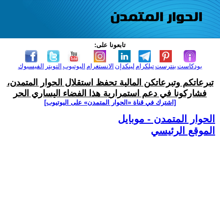
تابعونا على:
بودكاست
بنترست
تيلكرام
لينكدإن
الانستغرام
اليوتيوب
التويتر
الفيسبوك
تبرعاتكم وتبرعاتكن المالية تحفظ استقلال الحوار المتمدن،
فشاركونا في دعم استمرارية هذا الفضاء اليساري الحر
[اشترك في قناة ‫«الحوار المتمدن» على اليوتيوب]
الحوار المتمدن - موبايل
الموقع الرئيسي