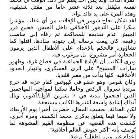
عمره آنذاك. ولم يكن أحد يعلم في ذلك الوقت أن محمد
نفسه سيُقتل بعد ثلاثة عشر عاما من مقتل شقيقيه،
وهذه المرة على يد قائد لواء.
لقد شكل نجاح شومر في الإفلات من أي عقاب مؤشرا
مبكرا على التدهور الأخلاقي داخل الجيش. فحين قرر
الجيش عدم تقديمه للمحاكمة ثم رقاه إلى مناصب
رفيعة، كان يبعث برسالة إلى جنوده مفادها: اقتلوا كما
تشاؤون, فالحكم بالإعدام على الأطفال الذين يرمون
الحجارة أمر مشروع، بل مرغوب فيه.
ويرى الكاتب أن الإبادة الجماعية في قطاع غزة، وظهور
شارات "المسيح" على الزي العسكري، وانهيار الحدود
الأخلاقية، كلها بدأت من معبر قلنديا.
وكان شومر، وهو عضو في كيبوتس كفار عزة، قد خرج
مرتديا سروال الركض وحاملا سكينا لمواجهة المهاجمين
الذين اقتحموا بلدته في 7 تشرين الأول/أكتوبر، ونال
آنذاك إشادة واسعة اعتبرها الكاتب مستحقة.
لكن العدالة، بحسب المقال، حضرت أخيرا يوم الأربعاء،
ولا سيما فيما يتعلق بذكرى محمد الكسبة. ومرة أخرى،
كشفت هذه القضية عن منظومة القيم المشوهة لما
يُوصف بأنه "أكثر جيوش العالم أخلاقية".
إعدام غير مبرر لطفل؟ ترقية.