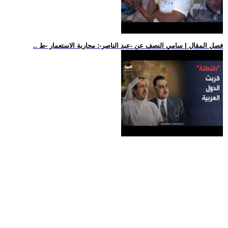
.. فصل المقال | سامي النصف عن -عبد الناصر-: محاربة الاستعمار -ط