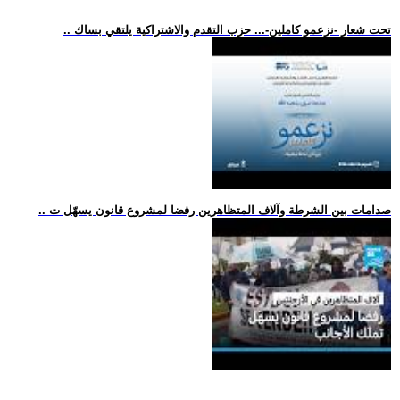
.. تحت شعار -نزعمو كاملين-... حزب التقدم والاشتراكية يلتقي بساك
.. صدامات بين الشرطة وآلاف المتظاهرين رفضا لمشروع قانون يسهّل ت