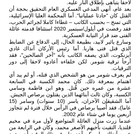
لاحقا يتباهى بإطلاق النار عليه.
بعد عام، أنهى المدعي العسكري العام التحقيق بحجة أن
القتل كان "حادثا عملياتيا". أما المحكمة العليا الإسرائيلية،
التي تمنح – بحسب الكاتب – غطاءا كاملا لجرائم الحرب،
فقد رفضت في أيلول/سبتمبر 2020 استئنافا قدمته عائلة
الفتى ضد قرار النيابة العسكرية.
وسارع يائير لابيد، بطبيعة الحال، إلى الدفاع عن الضابط
الذي قتل فتى هاربا. أما رئيس الأركان آنذاك غادي
آيزنكوت، الذي يصفه الكاتب بأنه "آخر الصالحين"، فقد
أرجأ ترقية شومر. لكن خلفاءه أعادوه لاحقا إلى دور
الترقيات.
لم يعرف شومر من هو الشخص الذي قتله، أو لم يبد أي
اهتمام بمعرفة ذلك. كان محمد الكسبة في السابعة
عشرة من عمره حين قُتل. وهو ابن فاطمة وسامي
الكسبة، وكان ثالث أبنائهما الذين يقتلون برصاص الجيش.
أما الشقيقان الآخران، ياسر (10 سنوات) وسامر (15
عاما)، فقد أُصيبا برصاص في الرأس خلال فترة لم تتجاوز
أربعين يوما في شتاء عام 2002.
عندما زرت منزل العائلة المتواضع لأول مرة في مخيم
قلنديا، التقيت بأخيهم الأصغر محمد، وكان في الرابعة من