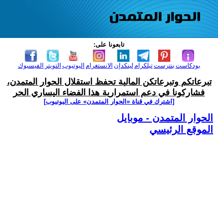
تابعونا على:
بودكاست
بنترست
تيلكرام
لينكدإن
الانستغرام
اليوتيوب
التويتر
الفيسبوك
تبرعاتكم وتبرعاتكن المالية تحفظ استقلال الحوار المتمدن،
فشاركونا في دعم استمرارية هذا الفضاء اليساري الحر
[اشترك في قناة ‫«الحوار المتمدن» على اليوتيوب]
الحوار المتمدن - موبايل
الموقع الرئيسي