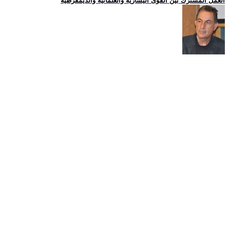
العمل المشترك بين القوى اليسارية والعلمانية والديمقرطية