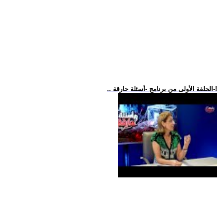
.. الحلقة الأولى من برنامج -أسئلة حارقة-!