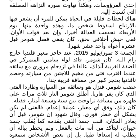
إحدى المرؤوسات. وهكذا تهاوت صورة النزاهة المطلقة
التي نُسبت إليه.
هناك لحظات قليلة في الحياة يمكن للمرء أن يشعر فيها
بالارتياح لسقوط شخص ما، وهذه واحدة منها. يوم
الأربعاء، تحققت العدالة أخيرا، وإن بعد فوات الأوان.
ففي جيش أخلاقي بحق، كان ينبغي فصل شومر قبل
عشرة أعوام وأحد عشر شهرا.
الجمعة 3 تموز/يوليو 2015، عند حاجز معبر قلنديا خارج
رام الله. كان شومر، قائد لواء بنيامين المتمركز في
الضفة الغربية آنذاك، عالقا في ازدحام مروري مع سائقه
عندما اقترب فتى من مخيم للاجئين من سيارته وحطم
نافذتها بحجر كبير من مسافة قريبة جدا.
غضب شومر. فنزل هو وسائقه من السيارة وطاردا الفتى
الذي كان يفر هاربا. أطلق شومر النار ثلاث مرات على
ظهره من مسافة تراوحت بين ستة وسبعة أمتار، فقتله.
كان ذلك، وفق أي معيار، عملية إعدام. فالفتى لم يكن
يشكل أي خطر فوري. وقال شهود إن شومر، قبل أن
يغادر المكان، قلب جسد الفتى بقدمه كما يُقلب جسد
حيوان، ليتأكد من أنه مات بالفعل. ولم يخطر بباله أن
يطلب له إسعافا طبيا. بل إن بعض الأشخاص سمعوه