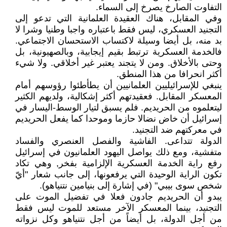
التفاوت الصارخ يصرخ إلى السماء.
وفي المقابل، هناك العقيدة العلمانية التي تدعو إلى
التجنيد العسكري، ليس فقط باعتباره واجبا وطنيا وشرا لا
بد منه، بل أيضا وسيلة لاكتساب الاستحسان الاجتماعي.
فالخدمة العسكرية ترتبط بقيم إيجابية، وبالصهيونية، بل
وحتى بالأخلاق. ومن لا يتجند يعتبر غير أخلاقي. ولا شيء
أكثر انحرافا من هذا المنطق.
ينبغي للإسرائيليين العلمانيين أن يطأطئوا رؤوسهم أمام
المعسكر المقابل. فعقيدتهم أكثر إشكالية، ولديهم الكثير
ليتعلموه من الحريديم. فلم يسبق لتيار الوسط-اليسار في
إسرائيل أن خاض نضالا حازما وموحدا كما يفعل الحريديم
في معركتهم ضد التجنيد.
الدولة تتداعى. الفاشية والفصل العنصري والفساد
متفشية، ومع ذلك يواصل اليهود العلمانيون في إسرائيل
رفع راية الخدمة العسكرية الإلزامية بفخر, وهي تكاد
تكون الراية الوحيدة التي يرفعونها، إلى جانب شعار "أيّ
شخص سوى بيبي" (في إشارة إلى بنيامين نتنياهو).
يبدو أن الحريديم جادون فعلا في تفضيل الموت على
التجنيد، بينما المعسكر الآخر مستعد للموت ليس فقط
من أجل الدولة، بل أيضاً من أجل نتنياهو وكل نزواته