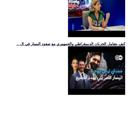
.. كيف يتعامل الحزبان الديمقراطي والجمهوري مع صعود اليسار في ال