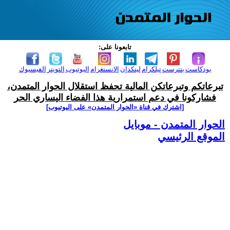
تابعونا على:
بودكاست
بنترست
تيلكرام
لينكدإن
الانستغرام
اليوتيوب
التويتر
الفيسبوك
تبرعاتكم وتبرعاتكن المالية تحفظ استقلال الحوار المتمدن،
فشاركونا في دعم استمرارية هذا الفضاء اليساري الحر
[اشترك في قناة ‫«الحوار المتمدن» على اليوتيوب]
الحوار المتمدن - موبايل
الموقع الرئيسي