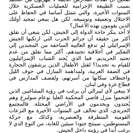
بسبب الطبيعة الإجرامية للعمليات العسكرية خلال
السنوات الأخيرة، والتي تتمثل أساسا في الحفاظ على
الاحتلال وتعميقه وتوسيعه. لكن هل ينبغي تمجيد أولئك
الذين يقومون بهذه الأعمال؟
لا أحد ينكر حاجة الدولة إلى الجيش، لكن ينبغي أن نقلق
أكثر من حقيقة أن جرائم الحرب التي ارتكبها الجيش
الإسرائيلي لم تدفع الغالبية الساحقة من المجندين إلى
التفكير في أخلاقية تجنيدهم، أكثر مما نقلق من عدم
تجنيد الحريديم. فما الذي يُجند الشباب الإسرائيليون
للقيام به تحديدا؟ لقتل الأطفال الذين يرشقون الحجارة
في الضفة الغربية، ولمداهمة المنازل في جوف الليل
واختطاف سكانها من أسرتهم، ولقصف المدارس في
قطاع غزة وفي لبنان.
لا ينبغي لأي ليبرالي أن يرغب في رؤية المشاغبين الذين
اقتحموا منزل قاضي المحكمة العليا نوعام سولبرغ وهم
يُجندون ويخدمون في الأراضي المحتلة. فالمجتمع
الحريدي، الذي تحالف في السنوات الأخيرة مع النزعات
القومية المتطرفة والعنصرية، وكذلك مع حركة
المستوطنين، سينتج جنودا سيئين للغاية، من النوع الذي لا
نرغب أبدا في رؤيته داخل الجيش.