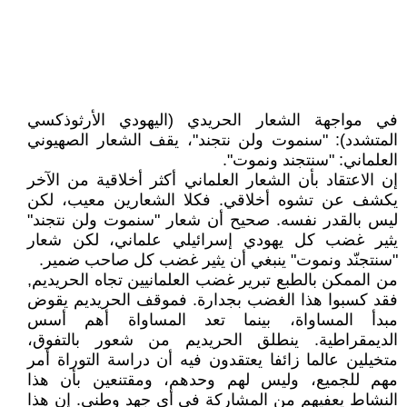
في مواجهة الشعار الحريدي (اليهودي الأرثوذكسي
المتشدد): "سنموت ولن نتجند"، يقف الشعار الصهيوني
العلماني: "سنتجند ونموت".
إن الاعتقاد بأن الشعار العلماني أكثر أخلاقية من الآخر
يكشف عن تشوه أخلاقي. فكلا الشعارين معيب، لكن
ليس بالقدر نفسه. صحيح أن شعار "سنموت ولن نتجند"
يثير غضب كل يهودي إسرائيلي علماني، لكن شعار
"سنتجنّد ونموت" ينبغي أن يثير غضب كل صاحب ضمير.
من الممكن بالطبع تبرير غضب العلمانيين تجاه الحريديم,
فقد كسبوا هذا الغضب بجدارة. فموقف الحريديم يقوض
مبدأ المساواة، بينما تعد المساواة أهم أسس
الديمقراطية. ينطلق الحريديم من شعور بالتفوق،
متخيلين عالما زائفا يعتقدون فيه أن دراسة التوراة أمر
مهم للجميع، وليس لهم وحدهم، ومقتنعين بأن هذا
النشاط يعفيهم من المشاركة في أي جهد وطني. إن هذا