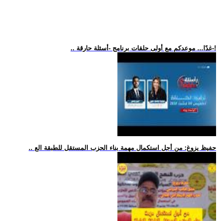
.. غدًا... موعدكم مع أولى حلقات برنامج -أسئلة حارقة-!
.. حفيظ يزوغ: من أجل استكمال مهمة بناء الحزب المستقل للطبقة الع