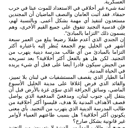
العسكرية.
ثمة شيء غير أخلاقي في الاستعداد للموت عبثا في حرب
حمقاء. فقد أثبت العامان والنصف الماضيان أن المجندين
مستعدون لتنفيذ أي مهمة بشكل أعمى. وبالنسبة لهم،
فإن قدسية التجنيد تتفوق على جميع القيم الأخرى، وهم
يسمون ذلك "التزاما بالمبادئ".
إن الجندي الذي أعدم طفلا رضيعا يبلغ من العمر سبعة
أشهر في الخليل يوم الجمعة يُنظر إليه باعتباره أكثر
التزاما بالمبادئ من أي طالب مدرسة دينية يتهرب من
التجنيد. لكن هل هو بالفعل أكثر أخلاقية؟ بعد تسريحه
من الجيش سيكون قادرا أيضا على فعل أي شيء يريده
في الحياة المدنية.
أما الطيار الذي يقصف المستشفيات في لبنان بلا تمييز،
والقائد الذي فرض إغلاقا على مدينة الخليل الأسبوع
الماضي، وسائق الجرافة الذي سوّى غزة بالأرض قبل أن
ينتقل إلى جنوب لبنان، ومدفعيّ المدفعية الذي يواصل
قصف الأهداف المدنية بلا هدف، فليسوا أكثر أخلاقية من
طالب المدرسة الدينية الذي يتهرب من التجنيد. بأي معنى
يكونون أكثر أخلاقية؟ هل بسبب طاعتهم العمياء لأوامر
غير قانونية بشكل صارخ؟
صحيح أن طلاب المدارس الدينية لا يتهربون من التجنيد