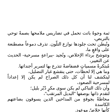
ثمة وجوهٌ باتت تحمل في تضاريس ملامحها بصمةً توحي
بالتربص،
وتُبطن تحت جلودها نوازع التلّون. تذرف دموعاً مصطنعة
على واقعٍ ما،
وتتوشح برداء الإخلاص، وتُجيد -ببراعةٍ مسرحية- الحديث
عن التغيير،
مُبتكرةً مسمياتٍ فضفاضةً تتذرع بها لتمرير أجنداتها.
وما هي إلا لحظات، حتى ينقشع غبار التضليل،
ليتكشف لنا أن كل ذلك الصراخ لم يكن إلا إعداداً
لمسرحية الصعود،
وأن ذلك التباكي لم يكن سوى مكرٍ دُبّر بليل؛
لتقدم ذاتها بوصفها "البديل المرتقب"،
محاطةً بجوقةٍ من المداحين الذين يسوقون بضاعتهم
الكاسدة
كأنها خلاصٌ موعود.