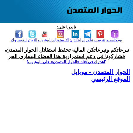
تابعونا على:
بودكاست
بنترست
تيلكرام
لينكدإن
الانستغرام
اليوتيوب
التويتر
الفيسبوك
تبرعاتكم وتبرعاتكن المالية تحفظ استقلال الحوار المتمدن،
فشاركونا في دعم استمرارية هذا الفضاء اليساري الحر
[اشترك في قناة ‫«الحوار المتمدن» على اليوتيوب]
الحوار المتمدن - موبايل
الموقع الرئيسي