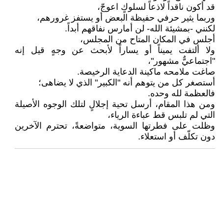
قد أكون ناقداً لاذعاً لسلوكٍ اعوجّ،
وربما يثير حرفي حفيظة البعض أو يستفز غرورهم،
لكنني -بمشيئة الله- لن أمارس نفاقهم أبداً.
أجلس في المكان المتاح من المجلس،
ولا ألتفت يميناً أو يساراً لأبحث عن وجهٍ قيل إنه
"اجتماعيٌّ مشهور"،
صاغت ملامحه ماكينة الدعاية الرخيصة.
أستصغر كل من يتوهم أنه "الكبير" الذي لا يضاهى؛
فالعظمة لله وحده.
ومن هذا المقام، أرسل تحية إجلالٍ لتلك الوجوه الأصيلة
التي لم تلبس قط عباءة الرياء،
وظلت على فطرتها السوية، متواضعةً، تحترم الآخرين
دون تكلّف أو استعلاء.