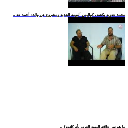
.. محمد عدوية يكشف كواليس ألبومه الجديد ومشروع عن والده أحمد عد
.. ما هو سر علاقة اليهود العرب بأم كلثوم؟