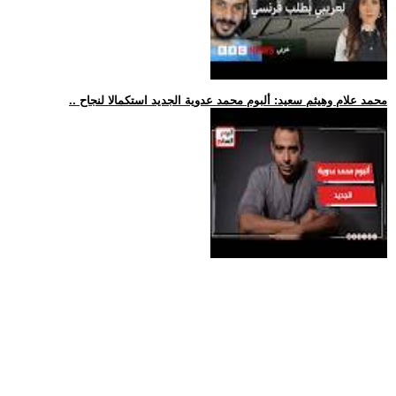
.. محمد علام وهيثم سعيد: ألبوم محمد عدوية الجديد استكمالا لنجاح