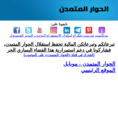
تابعونا على:
بودكاست
بنترست
تيلكرام
لينكدإن
الانستغرام
اليوتيوب
التويتر
الفيسبوك
تبرعاتكم وتبرعاتكن المالية تحفظ استقلال الحوار المتمدن،
فشاركونا في دعم استمرارية هذا الفضاء اليساري الحر
[اشترك في قناة ‫«الحوار المتمدن» على اليوتيوب]
الحوار المتمدن - موبايل
الموقع الرئيسي