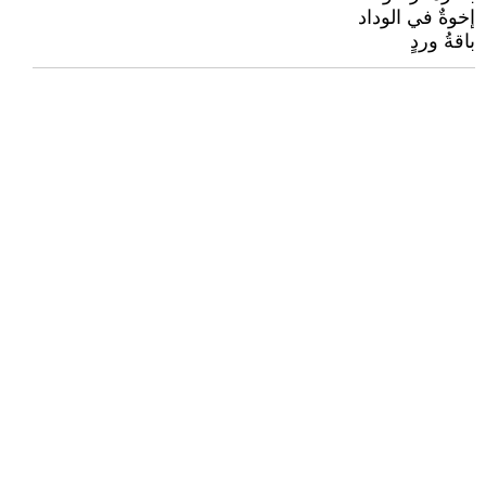
إخوةٌ في الوداد
باقةُ وردٍ