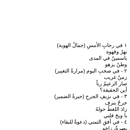
١ في رحابِ الأمسِ (جمالُ الهوية)
نهرٌ وقهوة
ياسمينٌ في المدى
وطنٌ يزهو
٢ - في صخبِ اليوم (مرارةُ التغيير)
زمنٌ غريب
صار الزعيمُ رباً
أين الحقيقة؟
٣ - في نزيفِ الجرحِ (حيرةُ الضمير)
جرحٌ ينزف
زادَ اللغطُ حولهُ
يا ويحَ قلبي
٤ - في أفقِ التمني (دعوةٌ للبقاء)
بصرةٌ، زاخو