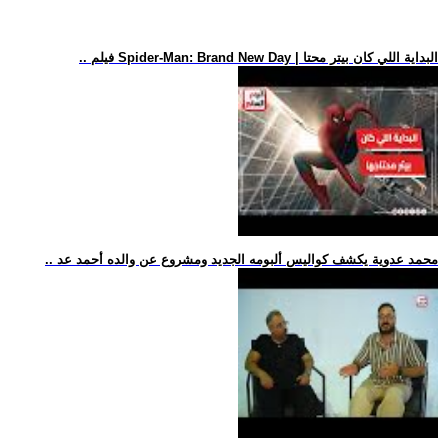
.. فيلم Spider-Man: Brand New Day | البداية اللي كان بيتر محتا
.. محمد عدوية يكشف كواليس ألبومه الجديد ومشروع عن والده أحمد عد