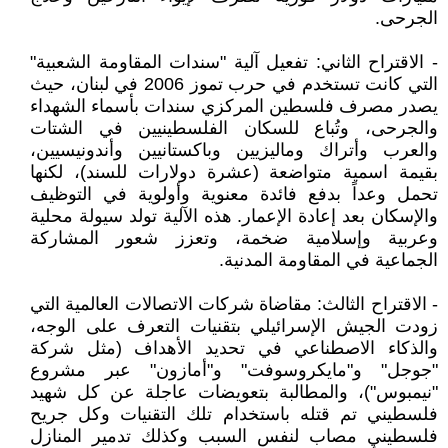
الجرحى.
- الاقتراح الثاني: تفعيل آلية "سندات المقاومة الشعبية"
التي كانت تستخدم في حرب تموز 2006 في لبنان، حيث
يصدر مصرف فلسطين المركزي سندات بأسماء الشهداء
والجرحى، وتُباع للسكان الفلسطينيين في الشتات
والعرب وأتراك وماليزيين وباكستانيين وأندونيسيين،
بقيمة اسمية متواضعة (عشرة دولارات للسند)، لكنها
تحمل وعداً بدفع فائدة معنوية وأولوية في التوظيف
والإسكان بعد إعادة الإعمار. هذه الآلية تولد سيولة محلية
وعربية وإسلامية ضخمة، وتعزز شعور المشاركة
الجماعية في المقاومة المدنية.
- الاقتراح الثالث: مقاضاة شركات الاتصالات العالمية التي
زودت الجيش الإسرائيلي بتقنيات التعرف على الوجه،
والذكاء الاصطناعي في تحديد الأهداف (مثل شركة
"جوجل" و"مايكروسوفت" و"أمازون" عبر مشروع
"نيمبوس")، والمطالبة بتعويضات عاجلة عن كل شهيد
فلسطيني تم قتله باستخدام تلك التقنيات وكل جريح
فلسطيني مصاب لنفس السبب وكذلك تدمير المنازل