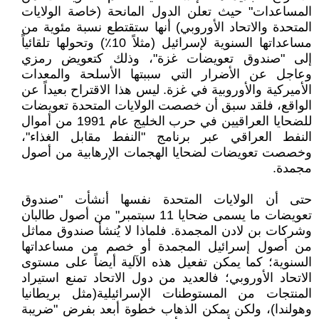
المساعدات" حيث تعلن الدول المانحة (خاصة الولايات
المتحدة والاتحاد الأوروبي) أنها ستقتطع نسبة مئوية من
مساعداتها السنوية لإسرائيل (مثلاً 10٪) وتحولها تلقائياً
إلى "صندوق تعويضات غزة"، وذلك كتعويض رمزي
وعاجل عن الأضرار التي سببتها الأسلحة والمعدات
الأميركية والأوروبية في غزة. ليس هذا الاقتراح بعيداً عن
الواقع، فلقد سبق أن خصصت الولايات المتحدة تعويضات
للضحايا العراقيين في حرب الخليج عام 1991 من أموال
النفط العراقي عبر برنامج "النفط مقابل الغذاء"،
وخصصت تعويضات لضحايا الهجمات الإرهابية من أصول
مجمدة.
حتى أن الولايات المتحدة نفسها أنشأت "صندوق
تعويضات ما يسمى ضحايا 11 سبتمبر" من أصول طالبان
وشركات بن لادن المجمدة. فلماذا لا يُنشأ صندوق مماثل
من أصول إسرائيل المجمدة أو خصم من مساعداتها
السنوية؛ كما يمكن تفعيل هذه الآلية أيضاً على مستوى
الاتحاد الأوروبي؛ فالعديد من دول الاتحاد تمنع استيراد
المنتجات من المستوطنات الإسرائيلية(مثل بريطانيا
وهولندا)، ولكن يمكن الذهاب خطوة أبعد بفرض "ضريبة