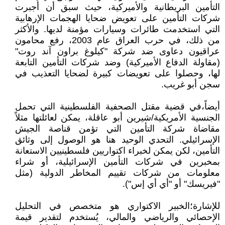
التأمين البريطانية والأميركية، حيث سبق أن أُجبرت
شركات التأمين على تعويض ضحايا الهجمات الإرهابية
التي استخدمت طائرات وسيارات مؤمنة لديها. والأكثر
من ذلك، في حرب العراق عام 2003، رفع محامون
عراقيون دعاوى ضد شركة "كيلوغ براون آند روت"
(مقاولة الدفاع الأميركية) وضد شركات التأمين التابعة
لها، وحصلوا على تعويضات كبيرة لضحايا التعذيب في
سجن أبو غريب.
أيضاً،في قضية مقتل الصحفية الفلسطينية التي تحمل
الجنسية الأمريكية/شيرين أبو عاقلة، يمكن لعائلتها مثلاً
مقاضاة شركة التأمين التي تؤمن قناصة الجيش
الإسرائيلي. التحدي الوحيد هنا هو الوصول إلى وثائق
التأمين، لكن يمكن لخبراء اكتواريين فلسطينيين الاستعانة
بمخبرين في شركات التأمين الإسرائيلية، أو شراء
معلومات من شركات تقييم المخاطر الدولية (مثل
"فيريسك" أو "أي أي إس").
للإشارة؛الخبير الاكتواري هو متخصص في التحليل
الإحصائي والرياضي والمالي، يُستخدم لتقدير قيمة