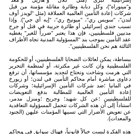
إسرائيلية كبرى (مثل "كلال" و"هاريل" و"مغد"
و"مينوراه")، وكل دبابة وطائرة مقاتلة مؤمنة من قبل
شركات إعادة التأمين العالمية العملاقة (مثل "لويدز أوف
لندن"، "سويس ري"، "ميونيخ ري"، "إيه أي جي"). وإذا
تسبب جندي إسرائيلي أو طائرة حربية في قتل أو جرح
مدنيين فلسطينيين، فإن هذا يعتبر "ضرراً للغير" يغطيه
عقد التأمين بموجب بند "المسؤولية المدنية تجاه الأطراف
الثالثة هم نحن الفلسطينيين".
ببساطة، يمكن لعائلات الضحايا الفلسطينيين، أو للحكومة
الفلسطينية وان كانت غير مكترثة، أو لمنظمة التحرير
التي هرمت وشاخت وتحتاج لتجديد مؤسساتها، أن ترفع
دعاوى مباشرة أمام محاكم التأمين في لندن؛ أو زيورخ
في المانيا ؛ضد شركات التأمين الإسرائيلية؛ وشركات
إعادة التأمين العالمية للمطالبة بدفع التعويضات
للفلسطينيين ؛عن كل شهيد؛ وجريح ؛ومنزل مدمر،
استناداً إلى أن هذه الشركات تتحمل المسؤولية التعاقدية
عن تعويض الأضرار التي تسببها المؤمنات عليهن (الجنود
والمعدات).
هذه الفكرة ليست خيالاً قانونياً، فهناك سوابق في محاكم