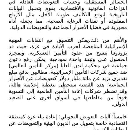
الخسائر المستقبلية وحساب التعويضات العادلة في
النزاعات القانونية والاقتصادية. يقوم بتحليل البيانات
التاريخية لتوقع التكاليف طويلة الأجل، مثل الأرباح
المفقودة أو نفقات الرعاية الصحية، مما يجعله أداة
محورية في قضايا الأضرار الجماعية والتعويضات الدولية.
والأهم من ذلك،يمكن التنسيق مع النقابات المهنية
الإسرائيلية المناهضة لحرب الابادة في غزة، حيث قد
يزودوننا بنسخ من عقود التأمين العسكرية. وبمجرد
الحصول على وثيقة واحدة نموذجية، يمكن رفع دعوى
جماعية في محكمة لندن العليا (مركز التأمين العالمي)
ضد جميع شركات التأمين الإسرائيلية، مطالبين بدفع مبلغ
تقديري يزيد عن مائة مليار دولار كتعويضات عن الأضرار
الجماعية؛ هذه القضية ستحظى بتغطية إعلامية هائلة،
وقد تضطر شركات إعادة التأمين العالمية إلى التسوية
خوفاً من مقاطعتها في أسواق أخرى على الصعيد
الدولي.
خامساً: آليات التعويض التحويلي: إعادة بناء غزة كمنطقة
اقتصادية خاصة بتمويل من الديون البيئية والتعويضات عن
انبعاثات الكربون.