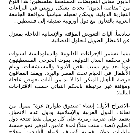
الديون مقابل التعويضات المستحقة لفلسطين؛ هذا النوع
من "مقاصة الديون" يحدث بشكل روتيني في النزاعات
التجارية الدولية، ويمكن تفعيله سياسياً بموافقة الجامعة
العربية بالتعاون مع دول أوروبية صديقة إلى فلسطين .
سادساً: آليات التعويض المؤقتة والإنسانية العاجلة بمعزل
عن الانتظار الطويل للحلول القضائية.
بينما تستمر الإجراءات القانونية والديبلوماسية لسنوات
في محكمة العدل الدولية، يموت الجرحى الفلسطينيون
يوماً بعد يوم بسبب نقص الأدوية والمستشفيات، وينام
الأطفال في الخيام تحت المطر والبرد، ويفقد المعاقون
فرصة التأهيل المبكر. لذا لا بد من آليات تعويض عاجلة
ومؤقتة غير مرتبطة بالحكم النهائي حسب الاقتراحات
التالية:
-الاقتراح الأول: إنشاء "صندوق طوارئ غزة" ممول من
تحالف الدول العربية والإسلامية ودول عدم الانحياز،
يعتمد على ضريبة رمزية على كل برميل نفط تنتجه دول
الخليج (نصف سنت مثلاً) لمدة عامين، لتوفير نحو خمسة
مليارات دولار فورية تُصرف لإيواء النازحين وعلاج