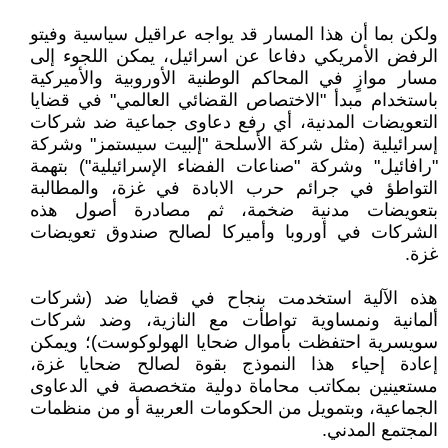
ولكن بما أن هذا المسار قد يواجه عراقيل سياسية وفيتو
الرفض الأمريكي دفاعا عن اسرائيل، يمكن اللجوء إلى
مسار موازٍ في المحاكم الوطنية الأوروبية والأميركية
باستخدام مبدأ "الاختصاص القضائي العالمي" في قضايا
التعويضات المدنية، أي رفع دعاوى جماعية ضد شركات
إسرائيلية (مثل شركة الأسلحة "إلبيت سيستمز" وشركة
"رافائيل" وشركة "صناعات الفضاء الإسرائيلية") بتهمة
التواطؤ في جرائم حرب الابادة في غزة، والمطالبة
بتعويضات مدنية ضخمة، ثم مصادرة أصول هذه
الشركات في أوروبا وأميركا لصالح صندوق تعويضات
غزة.
هذه الآلية استخدمت بنجاح في قضايا ضد (شركات
ألمانية ونمساوية تواطأت مع النازية، وضد شركات
سويسرية احتفظت بأموال ضحايا الهولوكوست)؛ ويمكن
إعادة إحياء هذا النموذج بقوة لصالح ضحايا غزة،
مستعينين بمكاتب محاماة دولية متخصصة في الدعاوى
الجماعية، وبتمويل من الحكومات العربية أو من منظمات
المجتمع المدني.