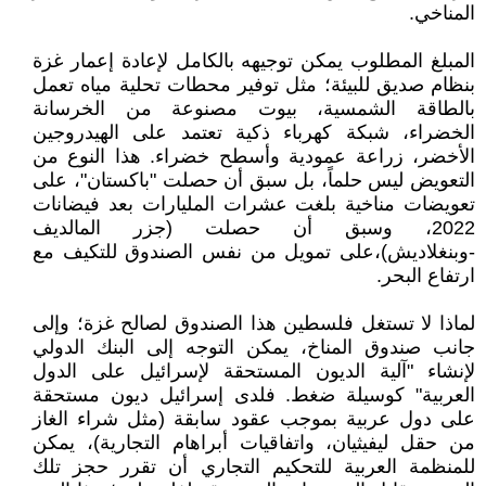
المناخي.
المبلغ المطلوب يمكن توجيهه بالكامل لإعادة إعمار غزة
بنظام صديق للبيئة؛ مثل توفير محطات تحلية مياه تعمل
بالطاقة الشمسية، بيوت مصنوعة من الخرسانة
الخضراء، شبكة كهرباء ذكية تعتمد على الهيدروجين
الأخضر، زراعة عمودية وأسطح خضراء. هذا النوع من
التعويض ليس حلماً، بل سبق أن حصلت "باكستان"، على
تعويضات مناخية بلغت عشرات المليارات بعد فيضانات
2022، وسبق أن حصلت (جزر المالديف
-وبنغلاديش)،على تمويل من نفس الصندوق للتكيف مع
ارتفاع البحر.
لماذا لا تستغل فلسطين هذا الصندوق لصالح غزة؛ وإلى
جانب صندوق المناخ، يمكن التوجه إلى البنك الدولي
لإنشاء "آلية الديون المستحقة لإسرائيل على الدول
العربية" كوسيلة ضغط. فلدى إسرائيل ديون مستحقة
على دول عربية بموجب عقود سابقة (مثل شراء الغاز
من حقل ليفيثيان، واتفاقيات أبراهام التجارية)، يمكن
للمنظمة العربية للتحكيم التجاري أن تقرر حجز تلك