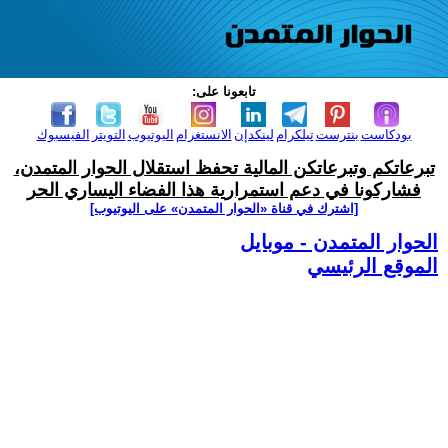
تابعونا على:
بودكاست
بنترست
تيلكرام
لينكدإن
الانستغرام
اليوتيوب
التويتر
الفيسبوك
تبرعاتكم وتبرعاتكن المالية تحفظ استقلال الحوار المتمدن،
فشاركونا في دعم استمرارية هذا الفضاء اليساري الحر
[اشترك في قناة ‫«الحوار المتمدن» على اليوتيوب]
الحوار المتمدن - موبايل
الموقع الرئيسي