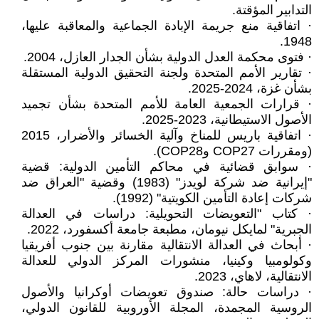
التدابير المؤقتة.
· اتفاقية منع جريمة الإبادة الجماعية والمعاقبة عليها،
1948.
· فتوى محكمة العدل الدولية بشأن الجدار العازل، 2004.
· تقارير الأمم المتحدة ولجنة التحقيق الدولية المستقلة
بشأن غزة، 2024-2025.
· قرارات الجمعية العامة للأمم المتحدة بشأن تجميد
الأصول الاستيطانية، 2023-2025.
· اتفاقية باريس للمناخ وآلية الخسائر والأضرار، 2015
(ومقررات COP27 وCOP28).
· سوابق قضائية في محاكم التأمين الدولية: قضية
"إيرانية ضد شركة لويدز" (1983) وقضية "العراق ضد
شركات إعادة التأمين الكويتية" (1992).
· كتاب "التعويضات التحويلية: دراسات في العدالة
الجبرية" لمايكل نيومان، مطبعة جامعة أكسفورد، 2022.
· أبحاث في العدالة الانتقالية مقارنة بين جنوب أفريقيا
وكولومبيا وكينيا، منشورات المركز الدولي للعدالة
الانتقالية، لاهاي، 2023.
· دراسات حالة: صندوق تعويضات أوكرانيا والأصول
الروسية المجمدة، المجلة الأوروبية للقانون الدولي،