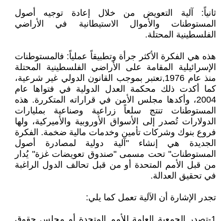
ثانياً: آلية التعويض من خلال إعادة توجيه أصول
المستوطنات والأموال الاستيطانية في الأراضي
الفلسطينية المحتلة.
هذه هي الفكرة الأكثر جرأة وتطبيقاً عملياً: فالمستوطنات
الإسرائيلية المقامة على الأراضي الفلسطينية المحتلة
منذ عام 1976,تعتبر بموجب القانون الدولي غير شرعية،
كما أكدت ذلك محكمة العدل الدولية في فتواها عام
2004، وأكدها مجلس الأمن في قراراته المتكررة. هذه
المستوطنات تنتج سلعاً زراعية وصناعية بمليارات
الدولارات تُصدر إلى الأسواق الأوروبية والأميركية، ولها
فروع بنوك وشركات تأمين وخدمات مالية ضخمة. الفكرة
الجديدة هي إنشاء "آلية دولية لمصادرة أصول
المستوطنات" تحت مسمى "صندوق تعويضات غزة" يُدار
من قبل الأمم المتحدة أو من قبل تحالف الدول الراغبة
في تحقيق العدالة.
تجدر الإشارة أن الآلية تعمل كما يلي:
1-تصدر الجمعية العامة للأمم المتحدة أو مجلس حقوق