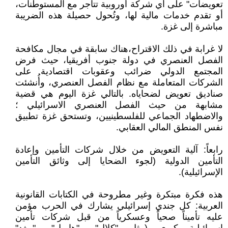
تعويضات" على أي شركة أوروبية تتاجر مع المستوطنات،
أو تقدم خدمات مالية لها، وتُحول حصيلة هذه الضريبة
مباشرة إلى غزة.
لا غرابة في ذلك الاقتراح،هناك سابقة في مجال مكافحة
الفصل العنصري في دولة جنوب أفريقيا، حيث فرض
المجتمع الدولي ضرائب وعقوبات اقتصادية على
الشركات المتعاملة مع نظام الفصل العنصري، وأُنشئت
صناديق تعويض لضحاياه. بالتالي غزة اليوم هي قضية
مشابهة من حيث الفصل العنصري الاسرائيلي ؛
والاضطهاد الجماعي للفلسطينيين، وتستحق غزة تطبيق
نفس المنطق المالي العقابي.
رابعاً: آلية التعويض من خلال شركات التأمين وإعادة
التأمين الدولية (لجوء الضحايا إلى وثائق التأمين
الإسرائيلية).
هذه فكرة مبتكرة وغير مطروحة في الكتابات القانونية
العربية: كل جندي إسرائيلي يشارك في الحرب مؤمن
عليه تأميناً صحياً وعسكرياً من قبل شركات تأمين