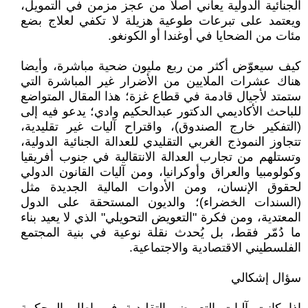
الجنائية الدولية يعاني أصلاً من عجز مزمن في التمويل،
ويعتمد على تبرعات طوعية هزيلة لا تكفي لعلاج بضع
مئات من الضحايا في أوغندا أو الكونغو.
كيف سيعوّض أكثر من ربع مليون ضحية مباشرة، وأيضا
هناك عشرات الملايين من الأضرار غير المباشرة التي
ستمتد لأجيال قادمة في قطاع غزة؛ هذا المقال المتواضع
للباحث الأكاديمي الدكتور عبدالحكيم وادي؛ يدعو فيه إلى
(التفكير خارج الصندوق)، واقتراح آليات غير تقليدية،
تتجاوز النموذج الغربي التقليدي للعدالة الجنائية الدولية،
وتستلهم من تجارب العدالة الانتقالية في جنوب أفريقيا
وكولومبيا والعراق وأوكرانيا، ومن آليات القانون الدولي
لحقوق الإنسان، ومن الأدوات المالية الجديدة مثل
(السندات الخضراء)؛ والديون المستحقة على الدول
المعتدية، ومن فكرة "التعويض التحويلي" الذي لا يعيد بناء
ما دُمّر فقط، بل يُحدث نقلة نوعية في بنية المجتمع
الفلسطيني الاقتصادية والاجتماعية.
سؤال إشكالي