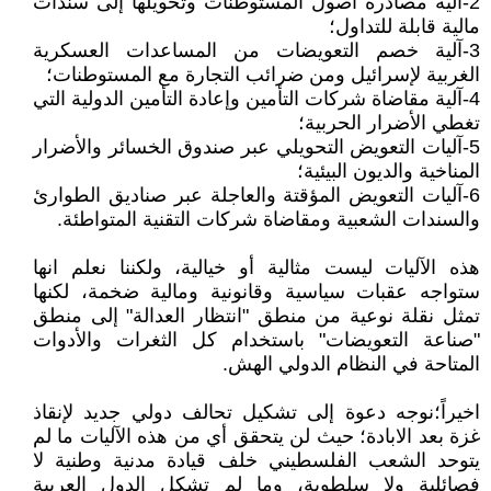
2-آلية مصادرة أصول المستوطنات وتحويلها إلى سندات
مالية قابلة للتداول؛
3-آلية خصم التعويضات من المساعدات العسكرية
الغربية لإسرائيل ومن ضرائب التجارة مع المستوطنات؛
4-آلية مقاضاة شركات التأمين وإعادة التأمين الدولية التي
تغطي الأضرار الحربية؛
5-آليات التعويض التحويلي عبر صندوق الخسائر والأضرار
المناخية والديون البيئية؛
6-آليات التعويض المؤقتة والعاجلة عبر صناديق الطوارئ
والسندات الشعبية ومقاضاة شركات التقنية المتواطئة.
هذه الآليات ليست مثالية أو خيالية، ولكننا نعلم انها
ستواجه عقبات سياسية وقانونية ومالية ضخمة، لكنها
تمثل نقلة نوعية من منطق "انتظار العدالة" إلى منطق
"صناعة التعويضات" باستخدام كل الثغرات والأدوات
المتاحة في النظام الدولي الهش.
اخيراً؛نوجه دعوة إلى تشكيل تحالف دولي جديد لإنقاذ
غزة بعد الابادة؛ حيث لن يتحقق أي من هذه الآليات ما لم
يتوحد الشعب الفلسطيني خلف قيادة مدنية وطنية لا
فصائلية ولا سلطوية، وما لم تشكل الدول العربية