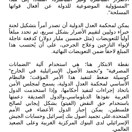
"المسؤولية الموضوعية للدولة عن أفعال قواتها
المسلحة".
يمكن لمحكمة العدل الدولية أن تصدر أمراً بتشكيل لجنة
خبراء دوليين لتقييم الأضرار بشكل سريع، ثم تحدد مبلغاً
أولياً للتعويضات (مثل خمسين مليار دولار) كدفعة عاجلة
لإيواء النازحين وعلاج الجرحى، على أن يُحتسب هذا
المبلغ لاحقاً ضمن التعويضات النهائية.
نقطة الابتكار هنا؛ هي استخدام آلية "الضمانات
المصرفية" و"تجميد الأصول الإسرائيلية في الخارج"
كوسيلة ضغط لتنفيذ هذا الأمر المؤقت؛ فالنظام
الأساسي لمحكمة العدل الدولية، يسمح لمجلس الأمن
باتخاذ إجراءات لتنفيذ أحكامها، وإذا استخدمت الدول
العربية نفوذها الدبلوماسي،والدول الصديقة دعمتها
باستخدام حق النقض (الفيتو) بشكل إيجابي لصالح
فلسطين، يمكن إجبار الدول الأعضاء في الأمم
المتحدة،على تجميد أصول بنك إسرائيل وحسابات الجيش
الإسرائيلي لدى البنوك المركزية الغربية وعلى الصعيد
العالمي.