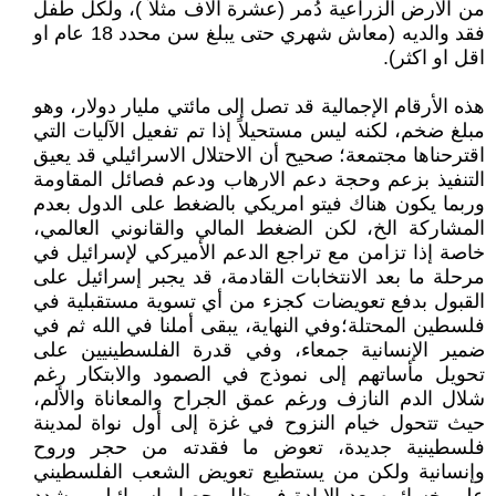
من الأرض الزراعية دُمر (عشرة آلاف مثلاً )، ولكل طفل
فقد والديه (معاش شهري حتى يبلغ سن محدد 18 عام او
اقل او اكثر).
هذه الأرقام الإجمالية قد تصل إلى مائتي مليار دولار، وهو
مبلغ ضخم، لكنه ليس مستحيلاً إذا تم تفعيل الآليات التي
اقترحناها مجتمعة؛ صحيح أن الاحتلال الاسرائيلي قد يعيق
التنفيذ بزعم وحجة دعم الارهاب ودعم فصائل المقاومة
وربما يكون هناك فيتو امريكي بالضغط على الدول بعدم
المشاركة الخ، لكن الضغط المالي والقانوني العالمي،
خاصة إذا تزامن مع تراجع الدعم الأميركي لإسرائيل في
مرحلة ما بعد الانتخابات القادمة، قد يجبر إسرائيل على
القبول بدفع تعويضات كجزء من أي تسوية مستقبلية في
فلسطين المحتلة؛وفي النهاية، يبقى أملنا في الله ثم في
ضمير الإنسانية جمعاء، وفي قدرة الفلسطينيين على
تحويل مأساتهم إلى نموذج في الصمود والابتكار رغم
شلال الدم النازف ورغم عمق الجراح والمعاناة والألم،
حيث تتحول خيام النزوح في غزة إلى أول نواة لمدينة
فلسطينية جديدة، تعوض ما فقدته من حجر وروح
وإنسانية ولكن من يستطيع تعويض الشعب الفلسطيني