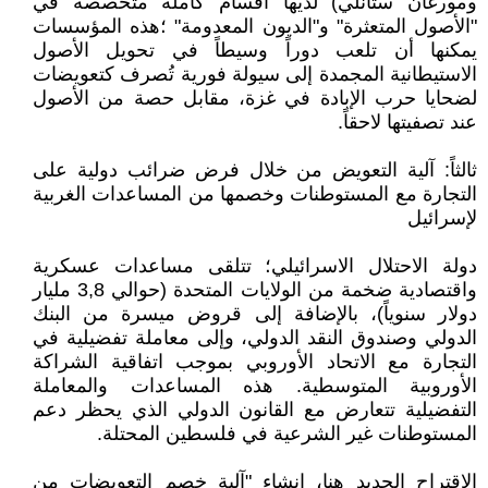
ومورغان ستانلي) لديها أقسام كاملة متخصصة في
"الأصول المتعثرة" و"الديون المعدومة" ؛هذه المؤسسات
يمكنها أن تلعب دوراً وسيطاً في تحويل الأصول
الاستيطانية المجمدة إلى سيولة فورية تُصرف كتعويضات
لضحايا حرب الإبادة في غزة، مقابل حصة من الأصول
عند تصفيتها لاحقاً.
ثالثاً: آلية التعويض من خلال فرض ضرائب دولية على
التجارة مع المستوطنات وخصمها من المساعدات الغربية
لإسرائيل
دولة الاحتلال الاسرائيلي؛ تتلقى مساعدات عسكرية
واقتصادية ضخمة من الولايات المتحدة (حوالي 3,8 مليار
دولار سنوياً)، بالإضافة إلى قروض ميسرة من البنك
الدولي وصندوق النقد الدولي، وإلى معاملة تفضيلية في
التجارة مع الاتحاد الأوروبي بموجب اتفاقية الشراكة
الأوروبية المتوسطية. هذه المساعدات والمعاملة
التفضيلية تتعارض مع القانون الدولي الذي يحظر دعم
المستوطنات غير الشرعية في فلسطين المحتلة.
الاقتراح الجديد هنا، إنشاء "آلية خصم التعويضات من