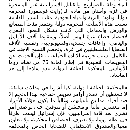
المخلوطة بالصواريخ والقنابل الاسرائيلية غير المنفجرة
في غزة، وأطنان من مادة الـ (وايت فوسفور) المحرمة
دولياً، وتلوث التربة والمياه الجوفية لمئات السنين القادمة
بسبب هذه الأسلحة المحرمة دوليا، وتدمير مئات المصانع
والورش والمعامل التي كانت تشكل العمود الفقري
لاقتصاد قطاع غزة الهش أصلاً، وسقوط آلاف الأرامل
واليتامى، وإعاقات جسدية،وفسيولوجية، ونفسية لآلاف
الضحايا الفلسطينيين في غزة، وتحطم النسيج الاجتماعي
بالكامل بسبب جريمة الابادة الجماعية ، فإن الحديث عن
التعويضات التقليدية في إطار المادة 75 من نظام روما
الأساسي للمحكمة الجنائية الدولية يبدو ساذجاً إلى حد
المأساة.
فالمحكمة الجنائية الدولية، كما أشرنا في مقالات سابقة،
لا تستطيع أن تصدر أوامر تعويض جماعية بهذا الحجم إلا
ضد أفراد مدانين بأعيانهم، وغالباً ما يكون هؤلاء الأفراد
إما معسرين مالياً أو مختبئين أو متوفين. حتى لو صدر أمر
نظري ضد قادة إسرائيليين، فإن إسرائيل ليست طرفاً
في نظام روما، ولا تعترف باختصاص المحكمة، ولا تتعاون
معها؛والصندوق الاستئماني للضحايا الخاص بالمحكمة