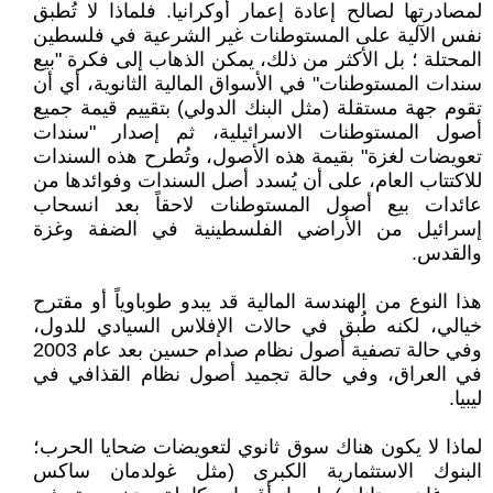
لمصادرتها لصالح إعادة إعمار أوكرانيا. فلماذا لا تُطبق
نفس الآلية على المستوطنات غير الشرعية في فلسطين
المحتلة ؛ بل الأكثر من ذلك، يمكن الذهاب إلى فكرة "بيع
سندات المستوطنات" في الأسواق المالية الثانوية، أي أن
تقوم جهة مستقلة (مثل البنك الدولي) بتقييم قيمة جميع
أصول المستوطنات الاسرائيلية، ثم إصدار "سندات
تعويضات لغزة" بقيمة هذه الأصول، وتُطرح هذه السندات
للاكتتاب العام، على أن يُسدد أصل السندات وفوائدها من
عائدات بيع أصول المستوطنات لاحقاً بعد انسحاب
إسرائيل من الأراضي الفلسطينية في الضفة وغزة
والقدس.
هذا النوع من الهندسة المالية قد يبدو طوباوياً أو مقترح
خيالي، لكنه طُبق في حالات الإفلاس السيادي للدول،
وفي حالة تصفية أصول نظام صدام حسين بعد عام 2003
في العراق، وفي حالة تجميد أصول نظام القذافي في
ليبيا.
لماذا لا يكون هناك سوق ثانوي لتعويضات ضحايا الحرب؛
البنوك الاستثمارية الكبرى (مثل غولدمان ساكس