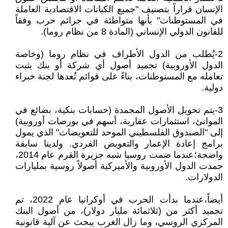
الإنسان قراراً بتصنيف "جميع الكيانات الاقتصادية العاملة
في المستوطنات" بأنها متواطئة في جرائم حرب وفقاً
للقانون الدولي الإنساني (المادة 8 من نظام روما).
2-يُطلب من الدول الأطراف في نظام روما (وخاصة
الدول الأوروبية) تجميد أصول أي شركة أو بنك يثبت
تعامله مع المستوطنات، بناءً على قوائم تُعدها لجنة خبراء
دولية.
3-يتم تحويل الأصول المجمدة (حسابات بنكية، بضائع في
الموانئ، استثمارات عقارية، أسهم في بورصات أوروبية)
إلى "الصندوق الفلسطيني الموحد للتعويضات" الذي يمول
برامج إعادة الإعمار والتعويض الفردي. ولدينا سابقة
واضحة؛عندما ضمت روسيا شبه جزيرة القرم عام 2014،
جمدت الدول الأوروبية والأميركية أصولاً روسية بمليارات
الدولارات.
أيضاً،عندما بدأت الحرب في أوكرانيا عام 2022، تم
تجميد أكثر من (ثلاثمائة مليار دولار)، من أصول البنك
المركزي الروسي، وما زال الغرب يبحث عن آلية قانونية