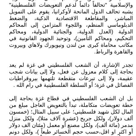
والإسلامية "تحالفاً دائماً لدعم التعويضات الفلسطينية"
يشبه تحالف الدول المانحة لأوكرانيا، يقوم على التمويل
المباشر، والمقاطعة الاقتصادية الذكية، والضغط
الدبلوماسي المنظم، واللجوء المتزامن إلى المحاكم
الدولية (العدل الدولية، والجنائية الدولية، ومحاكم
التحكيم، ومحاكم التأمين)، وتوحيد الجهود القانونية في
مكاتب محاماة كبرى من لندن ونيويورك ولاهاي وبيروت
والقاهرة والرباط.
تجدر الإشارة، أن الشعب الفلسطيني في غزة لم يعد
بحاجة إلى كلام معزول عن فعل، ولا إلى بيانات شجب
عقيمة، ولا إلى تبرعات متقطعة تلتهمها بيروقراطيات
الفصائل في غزة؛ أو السلطة الفلسطينية في رام الله .
بل ان الشعب الفلسطيني في قطاع غزة بحاجة إلى
خطة تعويضات متكاملة، تبدأ بالتعويض العاجل مبلغ من
المال لكل شهيد فلسطيني؛ على سبيل المثال؛ (خمسون
ألف دولار)، ولكل جريح (عشرة آلاف مثلا)، ولكل منزل
مدمر (مائة ألف)، ولكل مصنع أو معمل (مئتان الف دولار
أو اكثر او اقل،حسب حجم الخسائر طبعاً )، ولكل دونم