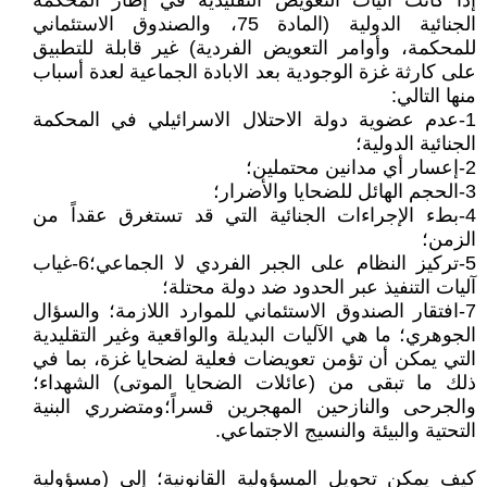
إذا كانت آليات التعويض التقليدية في إطار المحكمة
الجنائية الدولية (المادة 75، والصندوق الاستئماني
للمحكمة، وأوامر التعويض الفردية) غير قابلة للتطبيق
على كارثة غزة الوجودية بعد الابادة الجماعية لعدة أسباب
منها التالي:
1-عدم عضوية دولة الاحتلال الاسرائيلي في المحكمة
الجنائية الدولية؛
2-إعسار أي مدانين محتملين؛
3-الحجم الهائل للضحايا والأضرار؛
4-بطء الإجراءات الجنائية التي قد تستغرق عقداً من
الزمن؛
5-تركيز النظام على الجبر الفردي لا الجماعي؛6-غياب
آليات التنفيذ عبر الحدود ضد دولة محتلة؛
7-افتقار الصندوق الاستئماني للموارد اللازمة؛ والسؤال
الجوهري؛ ما هي الآليات البديلة والواقعية وغير التقليدية
التي يمكن أن تؤمن تعويضات فعلية لضحايا غزة، بما في
ذلك ما تبقى من (عائلات الضحايا الموتى) الشهداء؛
والجرحى والنازحين المهجرين قسراً؛ومتضرري البنية
التحتية والبيئة والنسيج الاجتماعي.
كيف يمكن تحويل المسؤولية القانونية؛ إلى (مسؤولية