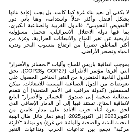
لا يكفي أن نعيد بناء غزة كما كانت، بل يجب إعادة بنائها
بشكل أفضل وأكثر عدلاً واستدامة، وهنا يأتي دور
"التعويض التحويلي". فالدول الغربية والصناعية الكبرى،
بما فيها دولة الاحتلال الاسرائيلي، تتحمل مسؤولية
تاريخية عن تغير المناخ والانبعاثات الحرارية، وغزة من
أكثر المناطق تضرراً من ارتفاع منسوب البحر وندرة
المياه وتصحر الأراضي.
بموجب اتفاقية باريس للمناخ وآليات "الخسائر والأضرار"
التي أقرها مؤتمر الأطراف (COP27 وCOP28)، يحق
للدول النامية المتضررة من التغير المناخي الحصول على
تعويضات من الدول الصناعية المسببة للانبعاثات. يمكن
لفلسطين (كدولة مراقب في الأمم المتحدة) أن تتقدم
بمطالبة ضخمة إلى صندوق "الخسائر والأضرار" التابع
لاتفاقية المناخ، تستند فيها إلى أن الدمار الإضافي الذي
لحق بغزة أثناء حرب الابادة على مدار عامين من
اكتوبر2023 إلى اكتوبر2025، (وهو دمار هائل طال البنية
التحتية البيئية والصحية والمائية في غزة) هو بمثابة "كارثة
مركبة" تجمع بين تداعيات الحرب وتداعيات التغير