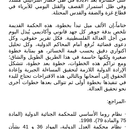
على خسائره بعد الابادة في ظل حصار اسرائيلي مشدد
وفي ظل استمرار القصف والقتل اليومي للأبرياء في
قطاع غزة والضفة والقدس المحتلة.
ختاماً،إن الألف ميل تبدأ بخطوة، هذه الحكمة القديمة
تلخص بدقة جوهر كل جهد قانوني وأكاديمي يُبذل اليوم
من أجل العدالة الفلسطينية. فكل تقرير حقوقي، وكل
دعوى قضائية تُرفع أمام المحاكم الدولية، وكل تحليل
اكتواري دقيق يحسب قيمة الخسائر، هو بمثابة خطوة
صغيرة ولكنها حاسمة في هذا الطريق الطويل والشاق؛
ومع تراكم هذه الخطوات، خطوة بعد خطوة، تتشكل
الإرادة الدولية اللازمة لتحقيق المساءلة الجبرية وإعادة
الحقوق إلى أصحابها وبالتالي هذه الاقتراحات تحتاج للبدء
في تنفيذها بخطوة أولى ثم تتوالى بعدها خطوات أخرى
نحو تحقيق العدالة.
-المراجع:
· نظام روما الأساسي للمحكمة الجنائية الدولية (المادة
75 والمادة 79)، 1998.
· نظام محكمة العدل الدولية، المواد 36 و 41 بشأن