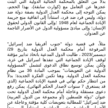
بدلاً من التعلق بالمحكمة الجنائية الدولية التي أثبتت
عجزها عن التعامل مع (كوارث سابقة)، بهذا الحجم،
يمكن التوجه إلى محكمة العدل الدولية بصفة دولة ضد
دولة، وليس فرد ضد فرد، استناداً إلى اتفاقية منع جريمة
الإبادة الجماعية لعام 1948 ؛وإلى القانون الدولي لحقوق
الإنسان؛ وإلى مبادئ مسؤولية الدول عن الأضرار الناجمة
عن العدوان.
مثلاً، في قضية دولة "جنوب أفريقيا ضد إسرائيل"
المرفوعة أمام محكمة العدل الدولية بتاريخ 29/
ديسمبر/2023 ، طالبت الدول المدعية باتخاذ تدابير مؤقتة
لوقف الإبادة الجماعية التي تنفذها اسرائيل في غزة،
ولكن يمكن توسيع نطاق الدعوى لتشمل "المسؤولية
الدولية عن التعويضات" بموجب المادة 36 من نظام
محكمة العدل الدولية. وهنا تكمن الفكرة الجديدة؛ بدلاً
من انتظار حكم نهائي في قضية الإبادة الجماعية (الذي
قد يستغرق 7 سنوات لاصدار الحكم النهائي)، يمكن رفع
دعوى مستقلة وعاجلة أمام محكمة العدل الدولية تحت
عنوان "دولة فلسطين (أو مجموعة من الدول العربية)
ضد إسرائيل" للمطالبة بتعويضات كلية مؤقتة وعاجلة عن
الأضرار المباشرة وغير المباشرة، استناداً إلى مبدأ