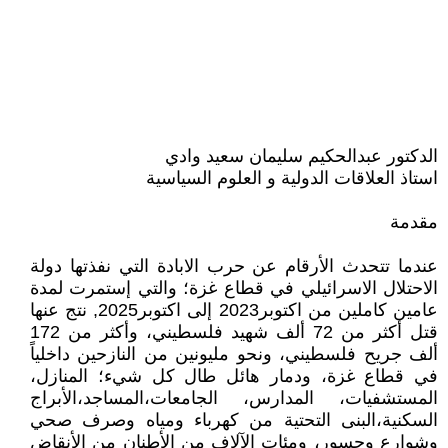
الدكتور عبدالحكيم سليمان سعيد وادي
استاذ العلاقات الدولية و العلوم السياسية
مقدمة
عندما تتحدث الأرقام عن حرب الابادة التي نفذتها دولة
الاحتلال الاسرائيلي في قطاع غزة؛ والتي إستمرت لمدة
عامين كاملين من اكتوبر2023 إلى اكتوبر2025, نتج عنها
قتل أكثر من 72 ألف شهيد فلسطيني، وأكثر من 172
ألف جريح فلسطيني، ونحو مليونين من النازحين داخلياً
في قطاع غزة، ودمار هائل طال كل شيء؛ المنازل،
المستشفيات، المدارس، الجامعات،المساجد،الأبراج
السكنية،البنى التحتية من كهرباء ومياه وصرف صحي
وشوارع وجسور، ومئات الآلاف من الأطنان من الأنقاض