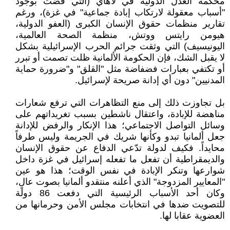
محكمة العدل الدولية في لاهاي (التي قضت بوجود
"أسباب معقولة لارتكاب إبادة جماعية" في غزة)، ورغم
تقارير منظمات حقوق الإنسان الكبرى (العفو الدولية،
هيومن رايتس ووتش، منظمة الصحة العالمية،
اليونيسيف) التي وثقت جرائم الحرب الإسرائيلية بشكل
لا يقبل الشك، فإن الحكومة الألمانية ظلت تصمت أو تبرر
أو تكتفي بعبارات فضفاضة مثل "القلق" و"ضرورة حماية
المدنيين" دون أي إدانة صريحة لإسرائيل.
بل تجاوزت ذلك إلى منع التظاهرات التي ترفع شعارات
مناهضة للإبادة، واعتقال ناشطين بسبب تغريداتهم على
وسائل التواصل الاجتماعي؛ هذا الإنكار والرفض للإدانة
جعل ألمانيا تبدو وكأنها شريك في الجريمة وليس طرفاً
محايداً. فكيف لدولة تدّعي الدفاع عن حقوق الإنسان
والديمقراطية أن تفعل ما تفعله إسرائيل في غزة داخل
شوارعها وتنكر الإبادة في نفس الوقت؛ هذا هو عين
"المعايير المزدوجة" الذي أعلنه منتقدو ألمانيا بصوت عالٍ،
وكان أحد الأسباب الرئيسية التي دفعت 86 دولة
للتصويت ضدها في انتخابات مجلس الأمن وحرمانها من
العضوية عقابا لها.