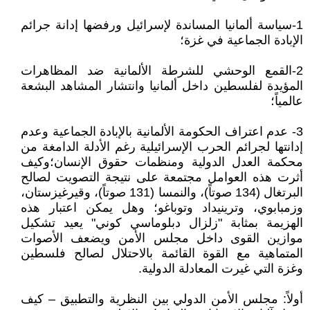
1-سياسة ألمانيا المساندة لإسرائيل ورفضها إدانة جرائم
الإبادة الجماعية في غزة؛
2-القمع الوحشي للشرطة الألمانية ضد المظاهرات
المؤيدة لفلسطين داخل ألمانيا وانتشار المشاهد البشعة
عالمياً؛
3- عدم اعتراف الحكومة الألمانية بالإبادة الجماعية وعدم
إدانتها لجرائم الحرب الإسرائيلية رغم الأدلة الدامغة من
محكمة العدل الدولية ومنظمات حقوق الإنسان؛وكيف
أثرت هذه العوامل مجتمعة على نتيجة التصويت لصالح
البرتغال (134 صوتاً)، والنمسا (131 صوتاً)، وقيرغيزستان،
وزمبابوي، وترينيداد وتوباغو؛ وهل يمكن اعتبار هذه
الهزيمة بمثابة "زلزال دبلوماسي كوني" يعيد تشكيل
موازين القوى داخل مجلس الأمن ويضعف الأصوات
المتماهية مع القوة القائمة بالاحتلال لصالح فلسطين
وغزة التي غيرت المعادلة الدولية.
أولاً: مجلس الأمن الدولي بين النظرية والتطبيق – كيف