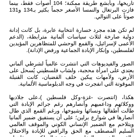
تاريخها، وبأبشع طريقة ممكنة؛ 104 أصوات فقط، بينما
فازت البرتغال والنمسا الأصغر حجماً بكثير بـ134 و131
صوتاً على التوالي.
لم تكن هذه مجرد خسارة انتخابية عابرة، بل كانت إدانة
دولية صارخة لثلاث سياسات ألمانية مترابطة، (الدعم
الأعمى لإسرائيل، والقمع الوحشي للمتظاهرين المؤيدين
لفلسطين، وإنكار الإبادة الجماعية ورفض الإدانة).
الصور والفيديوهات التي انتشرت عالمياً لشرطي ألماني
يعتدي على امرأة محجبة، ولشاب فلسطيني يُسحل على
الأرض، ولأمهات يبكين خلف القضبان، كانت القنبلة
الموقوتة التي انفجرت في وجه الدبلوماسية الألمانية.
هكذا، (انتصرت -غزة-وكل فلسطين )،على جلاديها
ووكلائهم وداعميهم وأنصارهم رغم جرائم الإبادة التي
طالت أطفالها ونسائها وشيوخها، ورغم القمع الذي طال
أنصارها في شوارع برلين؛ على أن يستفيق ضمير ألمانيا
ويتلاحم مع الضمير الإنساني الكوني والموقف العالمي
السليم المصطف مع الحق والرافض للإبادة والاحتلال