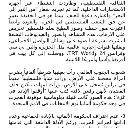
الثقافية الفلسطينية، وطاردت النشطاء عبر أجهزة
الاستخبارات الداخلية. كما تم تجريم شعار "من النهر إلى
البحر" واعتباره دعوة للعنف، بينما هو في الحقيقة تعبير
عن حق الشعب الفلسطيني في الحرية والعودة وايضاً
اعتبرت صور حنظلة وصور البطيخ بعلم فلسطين تحريض
على الارهاب. هذه المشاهد والصور والفيديوهات البشعة
انتشرت بسرعة الضوء على وسائل التواصل الاجتماعي،
ونقلتها قنوات إخبارية عالمية مثل الجزيرة والبي بي سي
وفرانس 24 وTRT World، ووصلت إلى كل بيت في
أفريقيا وآسيا وأمريكا اللاتينية.
شعوب الجنوب العالمي رأت بعينيها شرطياً ألمانياً يضرب
امرأة محجبة على الأرض، ورأت شاباً فلسطينياً مقيماً
في برلين يُسحل على الأرض، ورأت أمهات يبكين خلف
القضبان لأنهن رفعن لافتة كتب عليها "أوقفوا الإبادة في
غزة"؛ هذه الصور كانت قنبلة دبلوماسية موقوتة انفجرت
في وجه حكومة ألمانيا يوم الانتخابات في الامم المتحدة.
3- عدم اعتراف الحكومة الألمانية بالإبادة الجماعية وعدم
إدانتها لجرائم الحرب. ورغم الأدلة الدامغة التي قدمتها