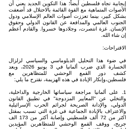
إيجابية تجاه فلسطين أيضاً؛ هذا التكوين الجديد يعني أن
الأصوات المتماهية مع القوة القائمة بالاحتلال قد أضعفت
بشكل كبير، بينما تعززت أصوات العالم الإسلامي ودول
الجنوب العالمي والمدافعة عن القانون الدولي وحقوق
الإنسان. غزة انتصرت، وجلادوها خسروا. والقادم أعظم
إن شاء الله.
الاقتراحات:
في ضوء هذا التحليل الدبلوماسي والسياسي لزلزال
الخسارة الذي ضرب ألمانيا في 3 يونيو 2026، وبعد
كشف دور القمع الوحشي للمتظاهرين مع
فلسطين،وإنكار الإبادة في هذه الهزيمة، نقترح ما يلي:
1. على ألمانيا مراجعة سياساتها الخارجية والداخلية،
والتخلي عن "المعايير المزدوجة" في تطبيق القانون
الدولي، والإدانة الصريحة لجرائم الحرب الإسرائيلية
والاعتراف بالإبادة الجماعية في غزة التي تسبب بمقتل
اكثر من 72 ألف فلسطيني وإصابة أكثر من 173 الف
جريح، ووقف القمع الوحشي للمتظاهرين المؤيدين