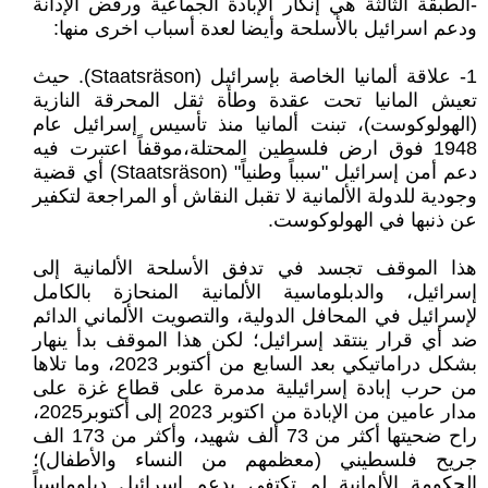
-الطبقة الثالثة هي إنكار الإبادة الجماعية ورفض الإدانة
ودعم اسرائيل بالأسلحة وأيضا لعدة أسباب اخرى منها:
1- علاقة ألمانيا الخاصة بإسرائيل (Staatsräson). حيث
تعيش المانيا تحت عقدة وطأة ثقل المحرقة النازية
(الهولوكوست)، تبنت ألمانيا منذ تأسيس إسرائيل عام
1948 فوق ارض فلسطين المحتلة،موقفاً اعتبرت فيه
دعم أمن إسرائيل "سبباً وطنياً" (Staatsräson) أي قضية
وجودية للدولة الألمانية لا تقبل النقاش أو المراجعة لتكفير
عن ذنبها في الهولوكوست.
هذا الموقف تجسد في تدفق الأسلحة الألمانية إلى
إسرائيل، والدبلوماسية الألمانية المنحازة بالكامل
لإسرائيل في المحافل الدولية، والتصويت الألماني الدائم
ضد أي قرار ينتقد إسرائيل؛ لكن هذا الموقف بدأ ينهار
بشكل دراماتيكي بعد السابع من أكتوبر 2023، وما تلاها
من حرب إبادة إسرائيلية مدمرة على قطاع غزة على
مدار عامين من الإبادة من اكتوبر 2023 إلى أكتوبر2025،
راح ضحيتها أكثر من 73 ألف شهيد، وأكثر من 173 الف
جريح فلسطيني (معظمهم من النساء والأطفال)؛
الحكومة الألمانية لم تكتفي بدعم إسرائيل دبلوماسياً