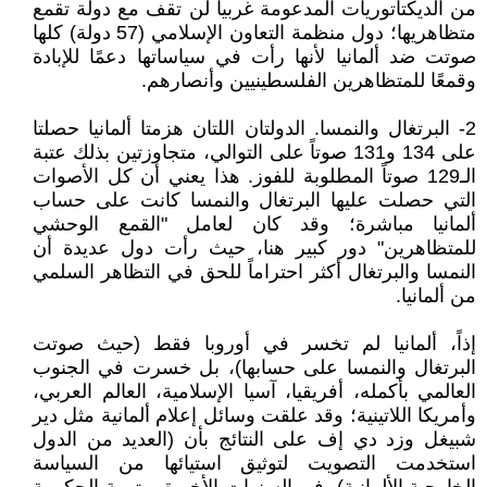
من الديكتاتوريات المدعومة غربياً لن تقف مع دولة تقمع
متظاهريها؛ دول منظمة التعاون الإسلامي (57 دولة) كلها
صوتت ضد ألمانيا لأنها رأت في سياساتها دعمًا للإبادة
وقمعًا للمتظاهرين الفلسطينيين وأنصارهم.
2- البرتغال والنمسا. الدولتان اللتان هزمتا ألمانيا حصلتا
على 134 و131 صوتاً على التوالي، متجاوزتين بذلك عتبة
الـ129 صوتاً المطلوبة للفوز. هذا يعني أن كل الأصوات
التي حصلت عليها البرتغال والنمسا كانت على حساب
ألمانيا مباشرة؛ وقد كان لعامل "القمع الوحشي
للمتظاهرين" دور كبير هنا، حيث رأت دول عديدة أن
النمسا والبرتغال أكثر احتراماً للحق في التظاهر السلمي
من ألمانيا.
إذاً، ألمانيا لم تخسر في أوروبا فقط (حيث صوتت
البرتغال والنمسا على حسابها)، بل خسرت في الجنوب
العالمي بأكمله، أفريقيا، آسيا الإسلامية، العالم العربي،
وأمريكا اللاتينية؛ وقد علقت وسائل إعلام ألمانية مثل دير
شبيغل وزد دي إف على النتائج بأن (العديد من الدول
استخدمت التصويت لتوثيق استيائها من السياسة