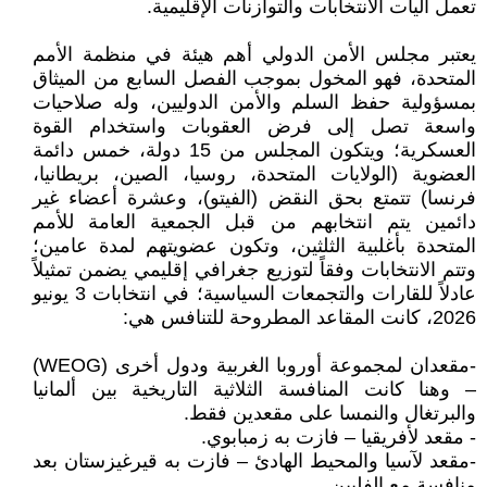
تعمل آليات الانتخابات والتوازنات الإقليمية.
يعتبر مجلس الأمن الدولي أهم هيئة في منظمة الأمم
المتحدة، فهو المخول بموجب الفصل السابع من الميثاق
بمسؤولية حفظ السلم والأمن الدوليين، وله صلاحيات
واسعة تصل إلى فرض العقوبات واستخدام القوة
العسكرية؛ ويتكون المجلس من 15 دولة، خمس دائمة
العضوية (الولايات المتحدة، روسيا، الصين، بريطانيا،
فرنسا) تتمتع بحق النقض (الفيتو)، وعشرة أعضاء غير
دائمين يتم انتخابهم من قبل الجمعية العامة للأمم
المتحدة بأغلبية الثلثين، وتكون عضويتهم لمدة عامين؛
وتتم الانتخابات وفقاً لتوزيع جغرافي إقليمي يضمن تمثيلاً
عادلاً للقارات والتجمعات السياسية؛ في انتخابات 3 يونيو
2026، كانت المقاعد المطروحة للتنافس هي:
-مقعدان لمجموعة أوروبا الغربية ودول أخرى (WEOG)
– وهنا كانت المنافسة الثلاثية التاريخية بين ألمانيا
والبرتغال والنمسا على مقعدين فقط.
- مقعد لأفريقيا – فازت به زمبابوي.
-مقعد لآسيا والمحيط الهادئ – فازت به قيرغيزستان بعد
منافسة مع الفلبين.