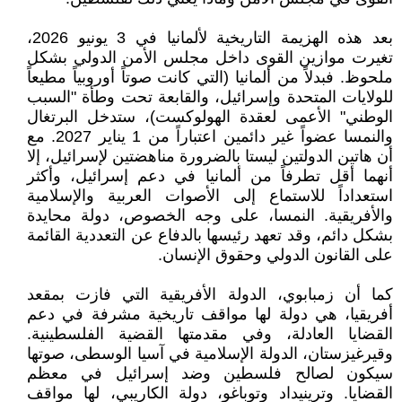
بعد هذه الهزيمة التاريخية لألمانيا في 3 يونيو 2026،
تغيرت موازين القوى داخل مجلس الأمن الدولي بشكل
ملحوظ. فبدلاً من ألمانيا (التي كانت صوتاً أوروبياً مطيعاً
للولايات المتحدة وإسرائيل، والقابعة تحت وطأة "السبب
الوطني" الأعمى لعقدة الهولوكست)، ستدخل البرتغال
والنمسا عضواً غير دائمين اعتباراً من 1 يناير 2027. مع
أن هاتين الدولتين ليستا بالضرورة مناهضتين لإسرائيل، إلا
أنهما أقل تطرفاً من ألمانيا في دعم إسرائيل، وأكثر
استعداداً للاستماع إلى الأصوات العربية والإسلامية
والأفريقية. النمسا، على وجه الخصوص، دولة محايدة
بشكل دائم، وقد تعهد رئيسها بالدفاع عن التعددية القائمة
على القانون الدولي وحقوق الإنسان.
كما أن زمبابوي، الدولة الأفريقية التي فازت بمقعد
أفريقيا، هي دولة لها مواقف تاريخية مشرفة في دعم
القضايا العادلة، وفي مقدمتها القضية الفلسطينية.
وقيرغيزستان، الدولة الإسلامية في آسيا الوسطى، صوتها
سيكون لصالح فلسطين وضد إسرائيل في معظم
القضايا. وترينيداد وتوباغو، دولة الكاريبي، لها مواقف