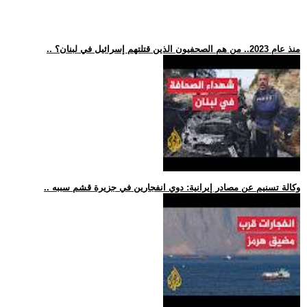
.. منذ عام 2023.. من هم الصحفيون الذين قتلتهم إسرائيل في لبنان؟
.. وكالة تسنيم عن مصادر إيرانية: دوي انفجارين في جزيرة قشم سببه