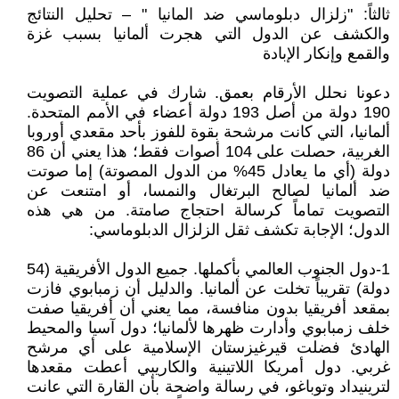
ثالثاً: "زلزال دبلوماسي ضد المانيا " – تحليل النتائج
والكشف عن الدول التي هجرت ألمانيا بسبب غزة
والقمع وإنكار الإبادة
دعونا نحلل الأرقام بعمق. شارك في عملية التصويت
190 دولة من أصل 193 دولة أعضاء في الأمم المتحدة.
ألمانيا، التي كانت مرشحة بقوة للفوز بأحد مقعدي أوروبا
الغربية، حصلت على 104 أصوات فقط؛ هذا يعني أن 86
دولة (أي ما يعادل 45% من الدول المصوتة) إما صوتت
ضد ألمانيا لصالح البرتغال والنمسا، أو امتنعت عن
التصويت تماماً كرسالة احتجاج صامتة. من هي هذه
الدول؛ الإجابة تكشف ثقل الزلزال الدبلوماسي:
1-دول الجنوب العالمي بأكملها. جميع الدول الأفريقية (54
دولة) تقريباً تخلت عن ألمانيا. والدليل أن زمبابوي فازت
بمقعد أفريقيا بدون منافسة، مما يعني أن أفريقيا صفت
خلف زمبابوي وأدارت ظهرها لألمانيا؛ دول آسيا والمحيط
الهادئ فضلت قيرغيزستان الإسلامية على أي مرشح
غربي. دول أمريكا اللاتينية والكاريبي أعطت مقعدها
لترينيداد وتوباغو، في رسالة واضحة بأن القارة التي عانت