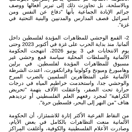
وبالاسلحة، بل تجاوزت ذلك إلى تبرير أفعالها ووصف
جرائم الإبادة الجماعية بأنها "دفاع عن النفس ومن
اسرائيل قصف المدارس والمدنيين والبنية التحتية في
غزة".
2- القمع الوحشي للمظاهرات المؤيدة لفلسطين داخل
ألمانيا. منذ بداية الحرب على غزة في أكتوبر 2023 وحتى
يوم الانتخابات في 3 يونيو 2026، انتهجت الحكومة
الألمانية والسلطات المحلية سياسة قمع وحشي غير
مسبوق للمظاهرات المؤيدة لفلسطين. في برلين
وهامبورغ وميونخ وكولونيا وفرانكفورت، اعتدت الشرطة
الألمانية على المتظاهرين السلميين بالضرب المبرح
والوحشي جدا، واستخدمت خراطيم المياه في درجات
حرارة تحت الصفر، واعتقلت الآلاف بتهمة "تحريض
الكراهية" لمجرد رفعهم العلم الفلسطيني أو ترديدهم
هتاف "من النهر إلى البحر، فلسطين حرة".
من النقاط الفرعية الأكثر إثارة للاشمئزاز، أن الحكومة
الألمانية منعت التظاهرات بالكامل في بعض الأيام،
وصادرت الأعلام الفلسطينية والكوفية، وأغلقت المراكز