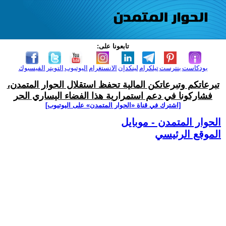
تابعونا على:
بودكاست
بنترست
تيلكرام
لينكدإن
الانستغرام
اليوتيوب
التويتر
الفيسبوك
تبرعاتكم وتبرعاتكن المالية تحفظ استقلال الحوار المتمدن،
فشاركونا في دعم استمرارية هذا الفضاء اليساري الحر
[اشترك في قناة ‫«الحوار المتمدن» على اليوتيوب]
الحوار المتمدن - موبايل
الموقع الرئيسي