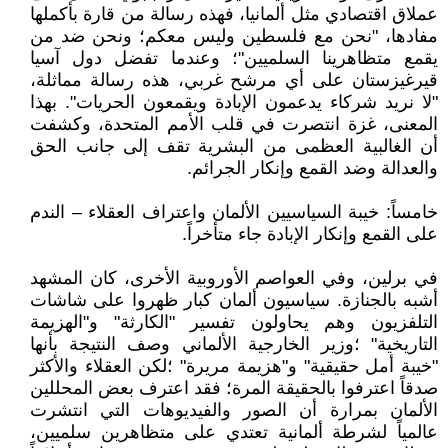
عملاق اقتصادي مثل ألمانيا، فهذه رسالة من قارة بأكملها
مفادها، "نحن مع فلسطين وليس معكم؛ ونحن ضد من
يقمع متظاهرينا السلميين"؛ وعندما تفضل دول آسيا
قيرغيزستان على أي مرشح غربي، هذه رسالة مماثلة،
"لا نريد شركاء يدعمون الإبادة ويقمعون الحريات". بهذا
المعنى، غزة انتصرت في قلب الأمم المتحدة، وكشفت
أن الغالبية العظمى من البشرية تقف إلى جانب الحق
والعدالة وضد القمع وإنكار الجرائم.
خامساً: خيبة السياسيين الألمان واعتراف العقلاء – الندم
على القمع وإنكار الإبادة جاء متأخراً.
في برلين، وفي العواصم الأوروبية الأخرى، كان المشهد
أشبه بالجنازة. سياسيون ألمان كبار ظهروا على شاشات
التلفزيون وهم يحاولون تفسير "الكارثة" و"الهزيمة
التاريخية" ؛وزير الخارجية الألماني وصف النتيجة بأنها
"خيبة أمل حقيقية" و"هزيمة مريرة" ؛لكن العقلاء والأكثر
صدقاً اعترفوا بالحقيقة المرة؛ فقد اعترف بعض المحللين
الألمان بمرارة أن الصور والفيديوهات التي انتشرت
عالمياً لشرطة ألمانية تعتدي على متظاهرين سلميين،