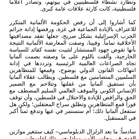
وتطارد نشطاء فلسطينيين في بيوتهم، وتصادر أعلاماً
فلسطينية، كانت كارثة علاقات عامة كبرى.
كما أشاروا إلى أن رفض الحكومة الألمانية المتكرر
للاعتراف بالإبادة الجماعية في غزة، ورفضها إدانة جرائم
الحرب الإسرائيلية بشكل صريح، جعلها تفقد مصداقيتها
الأخلاقية تماماً. وفيينا، وصفت المعارضة الألمانية النتيجة
بأنها تقوض جهود المستشار لتثبيت نفسه كقائد للسياسة
الخارجية، وألقت باللوم على ما وصفته بصمت ألمانيا
تجاه الصراعات العالمية الرئيسية وترددها في إدانة
انتهاكات القانون الدولي بوضوح، وقمعها للمتظاهرين
السلميين المتضامنين مع فلسطين. ويطالب عقلاء ألمانيا
بأن تستفيق ألمانيا من غفلتها وتتلاحم مع الضمير
الإنساني الكوني والموقف العالمي السليم المصطف مع
الحق والرافض للإبادة والاحتلال في فلسطين، وأن توقف
فوراً قمع المتظاهرين وتطلق سراح المعتقلين؛ ولكن هل
ستفعل ألمانيا ذلك؛ أم ستستمر في غيها وتدفع ثمناً أكبر
في المستقبل.
سادساً: ما بعد الزلزال الدبلوماسي– كيف ستتغير موازين
القوى في مجلس الأمن وماذا يعني ذلك لفلسطين.