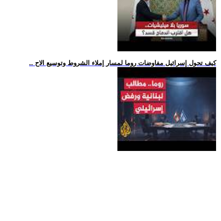
.. كيف تحول إسرائيل مفاوضات روما لمسار إملاء الشروط وتوسيع الاح