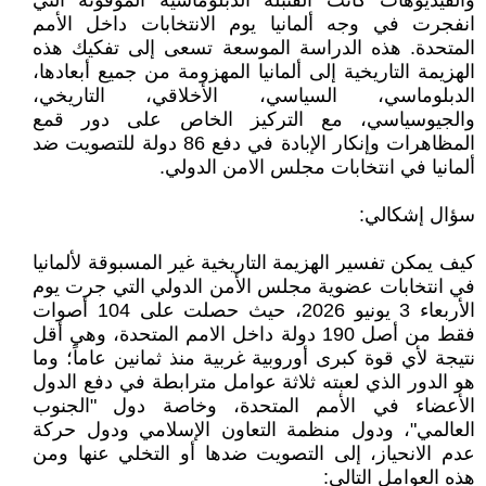
والفيديوهات كانت القنبلة الدبلوماسية الموقوتة التي
انفجرت في وجه ألمانيا يوم الانتخابات داخل الأمم
المتحدة. هذه الدراسة الموسعة تسعى إلى تفكيك هذه
الهزيمة التاريخية إلى ألمانيا المهزومة من جميع أبعادها،
الدبلوماسي، السياسي، الأخلاقي، التاريخي،
والجيوسياسي، مع التركيز الخاص على دور قمع
المظاهرات وإنكار الإبادة في دفع 86 دولة للتصويت ضد
ألمانيا في انتخابات مجلس الامن الدولي.
سؤال إشكالي:
كيف يمكن تفسير الهزيمة التاريخية غير المسبوقة لألمانيا
في انتخابات عضوية مجلس الأمن الدولي التي جرت يوم
الأربعاء 3 يونيو 2026، حيث حصلت على 104 أصوات
فقط من أصل 190 دولة داخل الامم المتحدة، وهي أقل
نتيجة لأي قوة كبرى أوروبية غربية منذ ثمانين عاماً؛ وما
هو الدور الذي لعبته ثلاثة عوامل مترابطة في دفع الدول
الأعضاء في الأمم المتحدة، وخاصة دول "الجنوب
العالمي"، ودول منظمة التعاون الإسلامي ودول حركة
عدم الانحياز، إلى التصويت ضدها أو التخلي عنها ومن
هذه العوامل التالي: