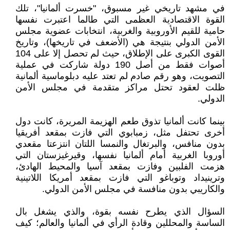
في مشهد تاريخي غير مسبوق، "خسرت ألمانيا"، تلك
القوة الاقتصادية العظمى التي طالما اعتبرت نفسها
حامية للقيم الأوروبية والغربية، انتخابات عضوية مجلس
الأمن الدولي بنتيجة هي (الأضعف في تاريخها)، وتاريخ
القوى الكبرى على الإطلاق، حيث لم تحصل إلا على 104
أصوات فقط من أصل 190 دولة شاركت في عملية
التصويت، وهو رقم صادم لم تعتد عليه دبلوماسية ألمانية
ظلت لعقود تحتل مراكز متقدمة في مجلس الأمن
الدولي.
بينما كانت ألمانيا تذوق طعم الهزيمة المريرة، كانت دول
أخرى تحتفل مثل، زمبابوي التي فازت بمقعد أفريقيا
بدون منافس، والبرتغال والنمسا اللتان انتزعتا مقعدي
أوروبا الغربية أمام ألمانيا نفسها، وقيرغيزستان التي
هزمت الفلبين وفازت بمقعد آسيا والمحيط الهادئ،
وترينيداد وتوباغو التي فازت بمقعد أمريكا اللاتينية
والكاريبي بدون منافسة في مجلس الأمن الدولي.
السؤال الذي يطرح نفسه بقوة، والذي يشغل بال
الساسة والمحللين وقادة الرأي في ألمانيا والعالم؛ كيف