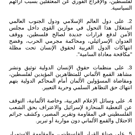
لفلسطين، والإفراج الفوري عن المعتقلين بسبب آرائهم
السياسية.
2. على دول العالم الإسلامي ودول الجنوب العالمي
استغلال هذا التحول في موازين القوى داخل مجلس
الأمن لدفع قرارات جديدة لصالح فلسطين، ووقف
العدوان الإسرائيلي، ومحاكمة مجرمي الحرب، وفضح
انتهاكات الدول الغربية لحقوق الإنسان تحت مظلة
"مكافحة معاداة السامية".
3. على منظمات حقوق الإنسان الدولية توثيق ونشر
مشاهد القمع الألماني للمتظاهرين المؤيدين لفلسطين،
ومقاضاة المسؤولين الألمان أمام المحاكم الدولية بتهم
انتهاك حق التظاهر السلمي وحرية التعبير.
4. على وسائل الإعلام الغربية، وخاصة الألمانية، التوقف
عن التغطية المنحازة لإسرائيل والاعتراف بحق الشعب
الفلسطيني في المقاومة وتقرير المصير، وكشف جرائم
الاحتلال والقمع الألماني دون مواربة أو تبرير.
5. على صناع القرار الفلسطيني، والمقاومة الاستمرار