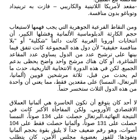
-مقعد لأمريكا اللاتينية والكاريبي – فازت به ترينيداد
وتوباغو بدون منافسة.
ومن النقاط الفرعية الجوهرية التي يجب فهمها لاستيعاب
حجم الكارثة الدبلوماسية الألمانية وفشلها الكبير، أن
انتخابات أوروبا الغربية كانت دائماً "شكلية" أو "بلا
منافسة حقيقية" لأن دول هذه المجموعة كانت تتفق فيما
بينها على ترشيح عدد من الدول يساوي عدد المقاعد
الشاغرة، أو كان هناك مرشح واحد واضح يحظى بدعم
الجميع. لكن في هذه الدورة الانتخابية التاريخية، حدث ما
لم يحدث من قبل، ثلاثة مرشحين قويين (ألمانيا،
البرتغال، النمسا) على مقعدين فقط، مما يعني أن واحدة
من هذه الدول الثلاث ستخسر حتماً.
لا أحد كان يتوقع أن تكون الخاسرة هي ألمانيا العملاق
الاقتصادي الأوروبي. ولكن المفاجأة الأكبر كانت في
النتيجة النهائية،البرتغال حصلت على 134 صوتاً، النمسا
حصلت على 131 صوتاً، وألمانيا حصلت فقط على 104
أصوات، وهو رقم ضعيف جداً لا يليق بقوة بحجم ألمانيا
ونفوذها؛ للفوز بعضوية مجلس الأمن، كان يتطلب