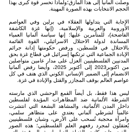
وصلت ألمانيا إلى هذا المأزق؛ولماذا تخسر قوة كبرى بهذا
الحجم الانتخابات بهذه الصورة المهينة.
الإجابة التي يتداولها العقلاء في برلين وفي العواصم
الأوروبية والعربية والإسلامية، (إنها غزة الكاشفة
الفاضحة)، للمتآمرين عليها؛ إنها سياسة ألمانيا العمياء
المساندة لدولة الاحتلال الاسرائيلي، القوة القائمة
بالاحتلال في فلسطين، ورفض حكومتها إدانة جرائم
الإبادة الجماعية التي ترتكبها إسرائيل في قطاع غزة بحق
المدنيين الفلسطينيين العزل على مدار عامين متواصلين
من اكتوبر2023 إلى أكتوبر 2025، وأيضا رفض ألمانيا
الانضمام إلى الضمير الإنساني الكوني الذي هتف في كل
عواصم العالم بوقف المجازر والقتل والإبادة في غزة.
ليس هذا فقط، بل أيضاً القمع الوحشي الذي مارسته
الشرطة الألمانية ضد المظاهرات المؤيدة لفلسطين
داخل المدن الألمانية، والمشاهد البشعة التي انتشرت
عالمياً لشرطي ألماني يعتدي على متظاهر سلمي،
وامرأة محجبة تُسحب على الأرض، وشبان فلسطينيين
يُعتقلون لمجرد رفعهم العلم الفلسطيني؛ هذه الصور