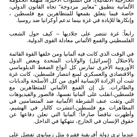
الخارجية الألمانية)، في السنوات الأخيرة، متهمة الحكومة
الألمانية بتطبيق "معايير مزدوجة" تجاه القانون الدولي،
خاصة فيما يتعلق بقمعها للمتظاهرين مع فلسطين ،
وإنكارها للإبادة في غزة بينما تدعم أوكرانيا ضد روسيا.
رابعاً: غزة تنتصر على جلاديها – كيف حول الشعب
الفلسطيني والقمع الألماني معادلة القوى الدولية.
في الوقت الذي كانت فيه ألمانيا ومن خلفها القوة القائمة
بالاحتلال (إسرائيل) والولايات المتحدة وبعض الدول
الأوروبية الأخرى تمارس كل أنواع الضغط الدبلوماسي
والاقتصادي والعسكري لمنع انتصار فلسطين، كانت غزة
تثبت أن الإرادة الإنسانية أقوى من كل الأسلحة والدبابات
والطائرات. بل إن القمع الألماني للمتظاهرين مع
فلسطين،انقلب على ألمانيا نفسها، فالصور والفيديوهات
التي وثقت عنف الشرطة الألمانية ضد المتضامنين في
المظاهرات مع فلسطين،انتشرت كالنار في الهشيم،
وأظهرت تناقضاً صارخاً؛ ألمانيا التي تعلن دفاعها عن
حقوق الإنسان في الخارج، تنتهكها في الداخل.
عندما ترى دولة أفريقية فقيرة مثل زمبابوي تفضل على