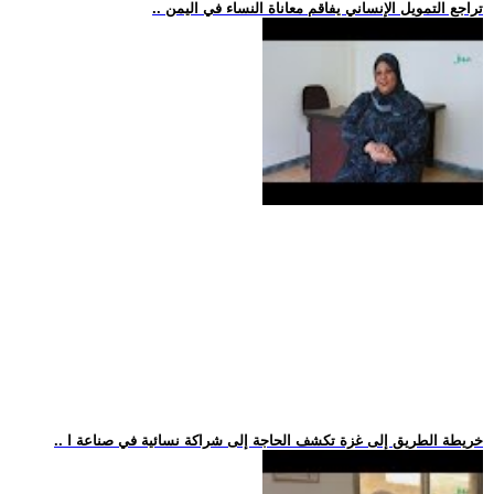
.. تراجع التمويل الإنساني يفاقم معاناة النساء في اليمن
.. خريطة الطريق إلى غزة تكشف الحاجة إلى شراكة نسائية في صناعة ا