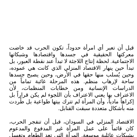
قبل أن تعبر أي امرأة حدوداً، تكون الحرب قد خاضت
معركتها الحقيقية في جسدها واقتصادها وشبكاتها
الاجتماعية. لحظة إنتاج اللاجئة لا تبدأ عند نقطة العبور، بل
تبدأ حين ينهار الاقتصاد المنزلي الذي كانت هي عموده،
وحين يُسلب منها حقها في الأرض، وحين يصبح جسدها
ساحة لإرهاب منظم. هذه المرحلة غائبة تماماً من
الدراسات الإنسانية ومن خطابات المنظمات، لأن
الاعتراف بها يعني الاعتراف بأن اللجوء لم يكن قراراً بل
إكراهاً مادياً، وأن المرأة لم تترك بيتها طواعية بل طُردت
منه بأشكال متعددة سبقت القنابل.
الاقتصاد المنزلي في السودان، قبل أن تنفجر الحرب،
كان قائماً على عمل المرأة غير المدفوع والمدعوم
بشبكات عائلية موسعة. المرأة التي تعد الطعام وتغسل