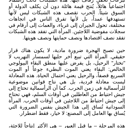
تبرعات لحفل زفاف ابنها. هذه الشبكات كانت رأسمالاً
اجتماعياً هائلاً، يُنتج قيمة هائلة دون أن يكلف الدولة أو
السوق شيئاً. الحرب تقصف هذه الشبكات ليس لأنها
تستهدفها عمداً، بل لأنها تفرق الناس في اتجاهات
مختلفة، تحول الجيران إلى غرباء، والعمات إلى أرقام في
سجلات مفوضية اللاجئين. المرأة التي تفقد هذه الشبكات
تفقد نصف اقتصادها ونصف حمايتها ونصف هويتها.
حين تصبح الهجرة ضرورة مادية، لا يكون هناك قرار
حقيقي. المرأة التي تبيع أخر حليها لسمسار التهريب لا
"تختار" الرحيل، بل يفرض عليها منطق البقاء البيولوجي
الخالص: البقاء يعني الموت البطيء جوعاً أو الموت
السريع قصفاً، والرحيل يعني احتمال الحياة. هذه المعادلة
ليست معادلة فردية، بل هي نتاج قوانين موضوعية
للرأسمالية في زمن الحرب. كما أن الرأسمالية تحتاج إلى
جيش احتياط من العاطلين في أوقات السلم، فهي تحتاج
إلى جيش احتياط من اللاجئين في أوقات الحرب. المرأة
السودانية تُساق إلى هذا الجيش بنفس الضرورة التي
يُساق بها العامل إلى المصنع: لا خيار، فقط اضطرار.
هذه المرحلة – ما قبل العبور – هي الأكثر إنتاجاً للاجئة،