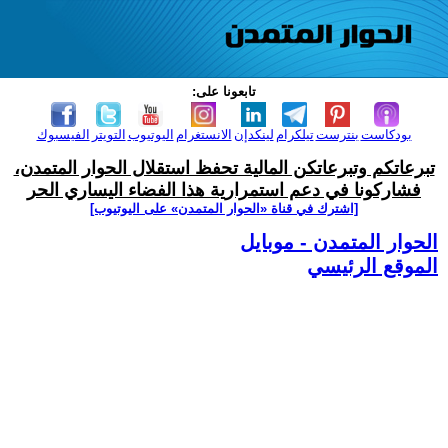
تابعونا على:
بودكاست
بنترست
تيلكرام
لينكدإن
الانستغرام
اليوتيوب
التويتر
الفيسبوك
تبرعاتكم وتبرعاتكن المالية تحفظ استقلال الحوار المتمدن،
فشاركونا في دعم استمرارية هذا الفضاء اليساري الحر
[اشترك في قناة ‫«الحوار المتمدن» على اليوتيوب]
الحوار المتمدن - موبايل
الموقع الرئيسي