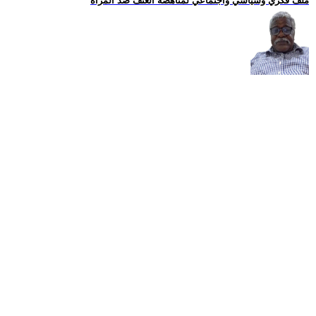
ملف فكري وسياسي واجتماعي لمناهضة العنف ضد المرأة