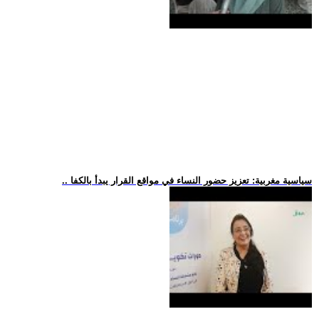
.. سياسية مغربية: تعزيز حضور النساء في مواقع القرار يبدأ بالكفا