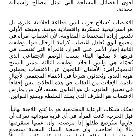
أقوى الفصائل المسلحة التي تمثل مصالح رأسمالية
محددة.
الاغتصاب كسلاح حرب ليس فظاعة أخلاقية عابرة، بل
هو استراتيجية عسكرية واقتصادية موثقة. وظيفته الأولى
تكسير إرادة المجتمعات المقاومة، لأن اغتصاب امرأة في
مجتمع أبوي يُعادل اغتصاب كرامة الرجال فيها. وظيفته
الثانية إجبار الأسر على الفرار، فالمرأة التي تُغتصب في
قريتها لا يمكنها البقاء بسبب الوصم الاجتماعي الذي
تُحمّله هي وليس الجلاد. وظيفته الثالثة تدمير النسيج
الديموغرافي: الأطفال الناتجون عن الاغتصاب يحملون
هوية العدو، ويُحدثون شرخاً في الانتماء المجتمعي لأجيال
قادمة. الإفلات من العقاب في هذه الحالات ليس إخفاقاً
في تطبيق القانون، بل هو القانون نفسه، لأن من يمارس
الاغتصاب هو الطرف الذي يملك السلطة ويصنع القوانين.
تفكك شبكات الرعاية المجتمعية هو ما يُنتج اللاجئة نهائياً.
قبل الحرب، كانت المرأة في أي قرية سودانية تعرف أن
جارتها ستُرضع طفلها إذا مرضت، وأن عمتها ستقرضها
مالاً إذا احتاجت، وأن جمعية النساء المحلية ستجمع