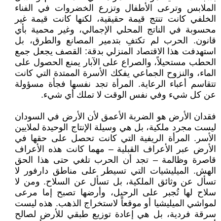
الملابس وترعى الأطفال وتزرع الخضروات في الفناء
الخلفي كانت تنتج قيمة حقيقية، لكنها كانت قيمة غير
محسوبة في الناتج المحلي الإجمالي، وغير محمية بأي
قانون. الحرب لم تكتفِ بتدمير المصانع والطرق، بل
استهدفت هذا الاقتصاد المنزلي بدقة: القصف يجعل جمع
الحطب مستحيلاً، والصراع على الآبار يمنع الحصول على
الماء، والنزوح الجماعي يفكك الأسرة الممتدة التي كانت
تتقاسم أعباء الرعاية. المرأة تجد نفسها فجأة مسؤولة
عن كل شيء وفي نفس الوقت لا تملك أي شيء.
فقدان الأرض هو الضربة الأعمق لأن الأرض في السودان
ليست مجرد ملكية، بل هي وسيلة الإنتاج الوحيدة لملايين
الأسر. المرأة الريفية التي كانت تحصل على حقها في
الأرض عبر الأعراف القبلية – مهما كانت هذه الأعراف
قاصرة وظالمة – تجد أن الحرب تلغي حتى هذا الحق
الهش. الميليشيات التي تسيطر على مناطق دارفور لا
تسأل عن وثائق الملكية، بل تسأل عن السلاح. ومن لا
سلاح لها تُجبر على الرحيل، وأرضها تصبح إما مرعى
لمواشي الميليشيا أو موقعاً لاستخراج الذهب. هذه ليست
سرقة فردية، بل هي إعادة توزيع طبقي للأرض لصالح