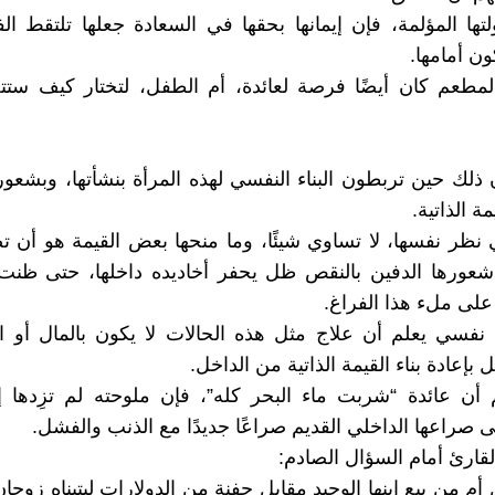
ها المؤلمة، فإن إيمانها بحقها في السعادة جعلها تلتقط ا
ون أمامها.
المطعم كان أيضًا فرصة لعائدة، أم الطفل، لتختار كيف ست
لك حين تربطون البناء النفسي لهذه المرأة بنشأتها، وبشعور
مة الذاتية.
 نظر نفسها، لا تساوي شيئًا، وما منحها بعض القيمة هو أن 
 شعورها الدفين بالنقص ظل يحفر أخاديده داخلها، حتى ظنت
على ملء هذا الفراغ.
نفسي يعلم أن علاج مثل هذه الحالات لا يكون بالمال أو ا
ل بإعادة بناء القيمة الذاتية من الداخل.
 أن عائدة “شربت ماء البحر كله”، فإن ملوحته لم تزِدها إ
 صراعها الداخلي القديم صراعًا جديدًا مع الذنب والفشل.
لقارئ أمام السؤال الصادم:
م من بيع ابنها الوحيد مقابل حفنة من الدولارات ليتبناه زوجان