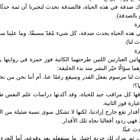
 صدفة في هذه الحياة، فالصدفة تحدث لتخبرنا أن ثمة حدثً
 بالصدفة).
ة
 هذه الحياة يحدث صدفة، كل شيء مُعَدّ مسبقًا، وما علينا س
ث لنا).
ة
اتين العبارتين اللتين طرحتهما الكاتبة فوز حمزة في روايتها ر
ما سؤالًا حيّر البشر منذ بدء الخليقة:
 لنا مرسوم بفعل القدر وسيقع رغمًا عنا، أم أننا نحن من نخ
؟!
رفها كل مراقب جيد للحياة، وقد أكدتها دراسات علم النفس طو
ارة فوز الثانية.
قدار تقع خارج إرادتنا، لكنها لا تشكل سوى نسبة ضئيلة من الح
هي ردود أفعالنا تجاه تلك الأقدار.
 عبثًا.
ي، ثم يترك لك حرية اختيار ما ستفعله بعد وقوعه، أما الجزء 