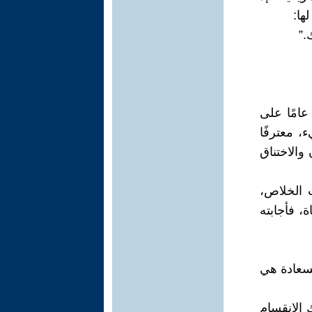
ها:
.”
عامًا على
، معترفًا
والاختناق
 الخلاص،
، فأجابته
لسعادة هي
 الانقسام