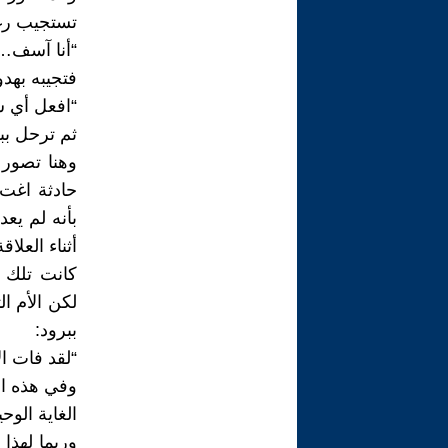
تستجيب رغبا
“أنا آسف… 
فتجيبه بهدو
“افعل أي ش
ثم ترحل بب
وهنا تصور 
حادثة اغت*
بأنه لم يعد
أثناء العلاق
كانت تلك ص
لكن الأم ال
ببرود:
“لقد فات ا
وفي هذه ال
الغاية الو
وربما لهذا