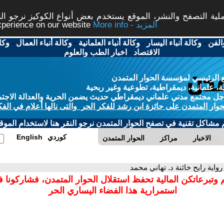
ة التصفح والنشر، الموقع يستخدم بعض أنواع الكوكيز نرجو النق
More info - المزيد
experience on our website
الفن
-
وكالة أنباء اليسار
-
وكالة أنباء العلمانية
-
وكالة أنباء العمال
-
وكا
الاقتصاد
-
اخبار الطب والعلوم
 الرئيسي لمؤسسة الحوار المتمدن
، علمانية، ديمقراطية، تطوعية وغير ربحية
ل مجتمع مدني علماني ديمقراطي حديث يضمن الحرية والعدالة الاجتم
حوار المتمدن على جائزة ابن رشد للفكر الحر والتى نالها أعلام في الفك
م مشاكل تقنية في تصفح الحوار المتمدن نرجو النقر هنا لاستخدام الموقع
كوردي
English
الاخبار
مراكز
الحوار المتمدن
رواية رايح خائنة د. تهاني محمد
 وتبرعاتكن المالية تحفظ استقلال الحوار المتمدن، فشاركونا 
استمرارية هذا الفضاء اليساري الحر