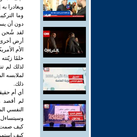
ويغادرا به 
وما التركيب
دون أن يسأل
لقد شُحن ا
أرض أخرى.
الأم الأمريك
حلمًا زيّنت
لذلك لم تن
لملابسه الم
ذلك.
أي أم حقيقي
لم أقصد ه
النفسي الم
وسيتساءل 
كيف صمت ي
كيف استمر