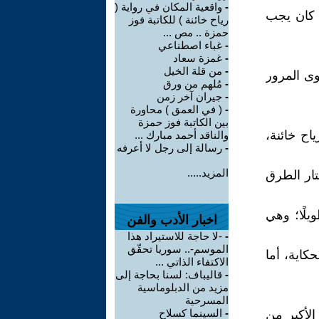
-
واقعية المكان في رواية (
ا كان يجب
رياح خائنة ) للكاتبة فوز
حمزة .. مص ...
-
غباء اصطناعي
-
غمزة سعاد
-
من قلة الخيل
وى المرور
-
مُلهم من ورق
-
جيران آخر زمن
-
( في العمق ) محاورة
بين الكاتبة فوز حمزة
ياح خائنة،
والناقد أحمد مبارك ...
-
رسالة إلى رجل لا أعرفه
المزيد.....
تار الطرق
يلًا؛ وهي
اخبار الأدب والفن
-
-لا حاجة للاستيراد هذا
الموسم-.. سوريا تحقّق
كاية، أما
الاكتفاء الذاتي ...
-
قاليباف: لسنا بحاجة إلى
مزيد من الدبلوماسية
المسرحية
-
السينما كسلاح
الأكبر من