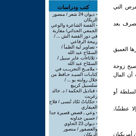
لفرص التي
كتب ودراسات
-
ديوان 24 شعر / منصور
الريكان
تصرف بعد
-
القصة الشاعرة والوعي
الجمعي الحداثي/ مقاربة
في دور القصة الش ... /
ربيحة الرفاعي
-
تصاوير لية الظمأ /
ها العميق
السمّاح عبد الله
-
ثلاثاءات عابر سبيل /
السمّاح عبد الله
تصبح زوجة
-
ملامــح التجريــب في
 أن المال
كتابـات السيـد حـافظ من
خلال روايته يو ... /
سلسبيل كريبع
-
قناديل الحكمة / د. خالد
لسلطة أو
زغريت
-
حكاياتْ تَكاد تُنسى / فلاح
العيفاري
لا عطشًا،
-
وعي ـ قصص قصيرة جدا
/ حسين جداونه
-
ديوان 23 الحاوي
والعصفور / منصور
 أمريكيان
الريكان