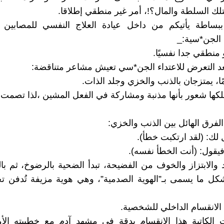
تلك السلطة والمال؟!، أمر غير منطقي إطلاقا.
ببساطة يأتيكم من داخل عيادة العلاج النفسي للمصابين
 الجن*سية:_
 منطقي جدا نفسيًا.
د التعرض للاعتداء الجن*سي تعيش مشاعر متناقضة:
ا، يمتزجان بالذنب والخزي وجلد الذات.
لكها شعور بأنها مذنبة ومشاركة في الفعل المشين ،لذا تصمت و
الفرق الهائل بين الذنب والخزي:
 لك: (لقد ارتكبت خطأ).
فيقول: (أنت الخطأ نفسه).
د والابتزاز والخوف من الفضيحة، تبدأ الضحية بالرضوخ، ثم با
تشكل ما يسمى بـ”الهوية الصدمية”، وهي هوية مزيفة تُدفن تحت
الانقسام الداخلي للشخصية.
الكاتبة هذا الانقسام بدقة في مشهد آدم مع خطيبته الأمر