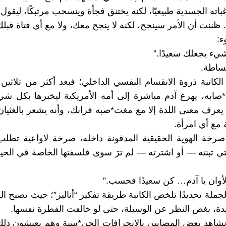
ته الجسدية طبيعيًا، لكنه يختنق فجأة وينسحب مرتبكًا، ليقول ل
ظننت أن الأمر سينجح، لكنه لا ينجح معك، ولا مع أي فتاة قبلك
ء:
يء يجعلك سعيدًا.”
ساطة.
الكاتبة ذروة الانقسام النفسي الداخلي؛ فبعد أكثر من ثلاثين 
صابه، يهرع آدم مباشرة إلى أمه الأمريكية ليخبرها بكل شيء
 يعرف معنى اللذة إلا مع مغت*صبه فرانك، وأنه يشعر بالغثيان 
ة مع أي امرأة.
رخة الهوية الحقيقية المدفونة داخله، صرخة لاواعية تطلب
تي تبنته — أو اشترته — لم ترَ سوى فلسفتها الخاصة في الحياة
لأوان يا آدم… كن سعيدًا فحسب.”
جملة تحديدًا تلخص الكاتبة طريقة تفكير “أناليز”؛ حيث تصبح ا
حيدة، بغض النظر عن الوسيلة، حتى لو خالفت الفطرة نفسها.
 نشاهد بعض المصابين بالانحرافات الجن*سية وهم يعيشون ذلك