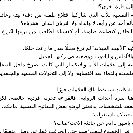
إلى قارة أخرى؟!
ة النفسية للأب الذي شاركها اقتلاع طفله من دفء بيته وعائلته
ه أحد عن رأيه، لا والداه ولا الثريان اللذان اشترياه؟
لطفل كبضاعة صامتة، أو كفسيلة اقتُلعت من تربتها لتُزرع
ية “الأنيقة المهذبة” لم ترعِ طفلًا بقدر ما رعت حلمًا.
ه بالألماس والياقوت ووضعته في ركنها الجميل.
تبه إلى علامات الألم والانكسار التي كانت تصرخ داخل الطفل.
لطخة بالدماء بعد اغتصابه، ولا إلى التحولات النفسية والجسدية
ة كانت ستلتقط تلك العلامات فورًا.
نا سرد أحداث الرواية، فالقراءة تجربة فردية خالصة، لكن
عقد للشخصيات يدفعني لوضع بعض المفاتيح النفسية أمامكم.
بعضكم باستغراب:
اسين ـ آدم عن حادثة الاغت*صاب؟
 في الخضوع لمغت*صبه حتى انحرفت فطرته، وصار متعلقًا به