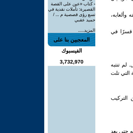
-
كتاب «عين على القصة
القصيرة: تأملات نقدية في
 وألعابه،
تسع رؤى قصصية م ... /
حميد عقبي
المزيد.....
 قسرًا في
المعجبين بنا على
الفيسبوك
3,732,970
 لم تنتبه
 التي تلت
 التركيب
 حتى بعد