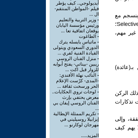
أيديولوجي.. كيف يؤطر
فيلم -المواطن المنتقم-
ال ...
 ينسجم مع
-
وزير التربية والتعليم
تركيزك الداخلي. فالدماغ يعمل وفق نظام الانتباه الانتقائي Selective Attention؛
ورئيس مؤسسة اليابان
يوقعان اتفاقية تعا ...
 غير مهم،
-
الطاغوت
-
ماتياس يايسله يترك
الدوري السعودي ويتولى
القيادة الفنية لفري ...
-
منزل الفنان الروسي
ريبين -بيناتي- يفتح أبوابه
ـ(عائدة)
للزوار قبل اكت ...
-
النائب نهلة الأفندي:
-المدى- كرّست الإعلام
الحر ورسخت ثقافة ...
-
لوحات تروي الحكايات..
ذلك الركن
معرض يحتفي بإرث
ت تذكارات
الفنان الروسي إيفان بي
...
-
تكريم الممثلة الإيطالية
ققة، وإلى
إيزابيلا روسيليني في
مهرجان لوكارنو ...
ا يهم كيف
المزيد.....