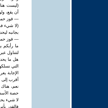
(ليست هناك
أن يقع، ولو
— فوز حمز
(لا شيء في
بجانبه ليحد
— فوز حمز
ما رأيكم به
لتتناول عبره
هل ما يحدث
التي نسلكها
الإجابة يع
أقرب إلى عب
نعم، هناك أ
حصة الأسد ف
لا شيء يحدث
فالقدر يأت