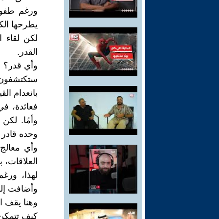
ورغم طفولت
يطرحها الك
لكن لقاء 
القدر.
وأي قدر؟
ستكتشفون ذ
بانعدام القي
فعائدة، في
وأمًا. لكن
وحده قادر 
وأي معالج 
العلاقات، ب
لهذا، ورغم
وأضافت إلى
وهنا يقف ا
كيف تتمكن أ