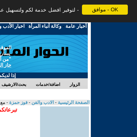
موافق - OK
لتوفير افضل خدمة لكم ولتسهيل عملي
أخبار عامة
-
وكالة أنباء المرأة
-
اخبار الأدب و
الموقع
يسارية
"من أج
حاز ال
إذا لديك
الزوار
اضافة/خدمات
بحث/الارشيف
الصفحة الرئيسية
-
الادب والفن
-
فوز حمزة
- مع 
تبرعاتكم