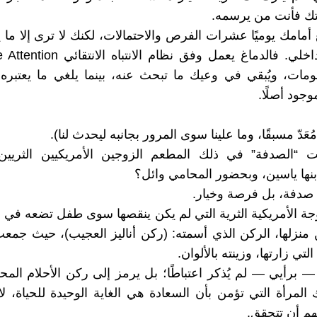
تك فأنت من يرسمه.
أمامك يوميًا عشرات الفرص والاحتمالات، لكنك لا ترى إلا ما
لومات، ويُبقي في وعيك ما تبحث عنه، بينما يلغي ما يعتبره
وجود أصلًا.
َدّ مسبقًا، وما علينا سوى المرور بجانبه ليحدث لنا).
ت “الصدفة” في ذلك المطعم الزوجين الأمريكيين الثريين ب
ابنها ياسين، وبحضور المحامي وائل؟
 صدفة، بل فرصة وخيار.
ة الأمريكية الثرية التي لم يكن ينقصها سوى طفل تضعه في 
منزلها، الركن الذي أسمته: (ركن أناليز العجيب)، حيث جمع
لتي زارتها، وزينته بالألوان.
— برأيي — لم يُذكر اعتباطًا؛ بل يرمز إلى ركن الأحلام المح
المرأة التي تؤمن بأن السعادة هي الغاية الوحيدة للحياة، ل
هم أن تتحقق.