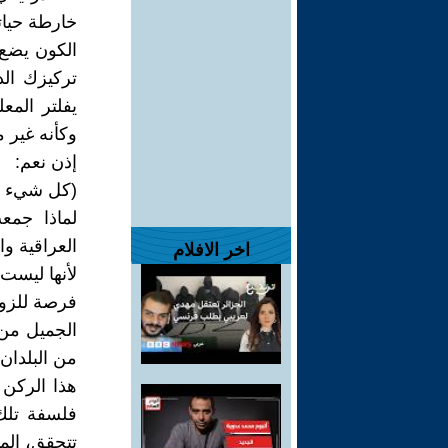
خارطة حيا
الكون يضع 
يفلتر المع
وكأنه غير م
إذن نعم:
(كل شيء مُع
لماذا جمع
العراقية و
اخر الافلام
لأنها ليست
فرصة للزوج
الجميل من 
من البلدان ا
هذا الركن 
فلسفة تلك 
تتحقق، الم