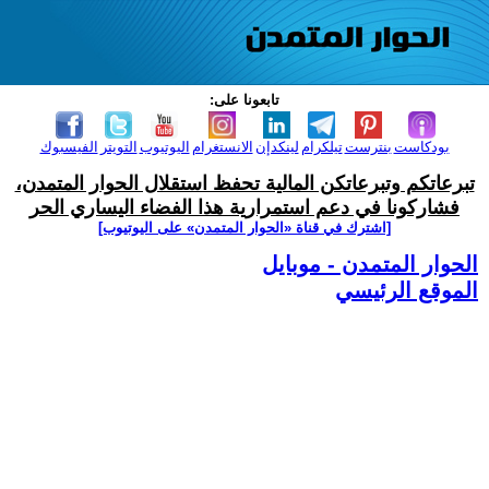
تابعونا على:
بودكاست
بنترست
تيلكرام
لينكدإن
الانستغرام
اليوتيوب
التويتر
الفيسبوك
تبرعاتكم وتبرعاتكن المالية تحفظ استقلال الحوار المتمدن،
فشاركونا في دعم استمرارية هذا الفضاء اليساري الحر
[اشترك في قناة ‫«الحوار المتمدن» على اليوتيوب]
الحوار المتمدن - موبايل
الموقع الرئيسي