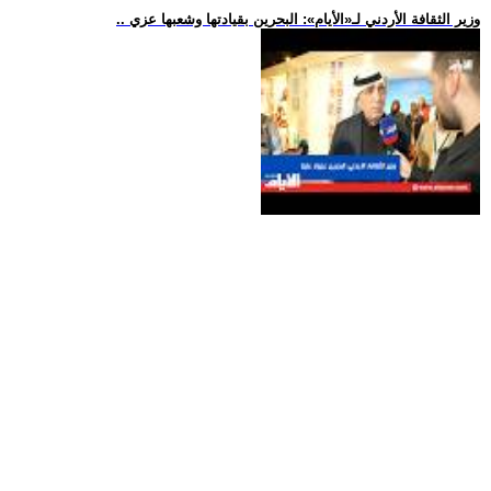
.. وزير الثقافة الأردني لـ«الأيام»: البحرين بقيادتها وشعبها عزي