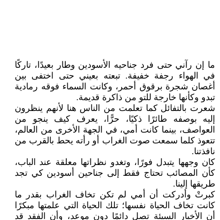
ما إن رآني حتى فرد جناحيه الأسودين وطار بعيدًا، تاركًا
في الهواء رجفة خفيفة. تبعته بعيني حتى اختفى بين
أغصان شجرة برقوق أحمر، وكانت السماء فوقه رمادية
تبدو وكأنها خارجة للتو من ذاكرة قديمة.
شعرت بالتفائل كما تعلمت من الناس هنا لأنهم ينظرون
إليه بوصفه طائرًا ذكيًا، حرًّا، يعرف كيف ينجو من
العواصف، بينما كانت أمي، في الجهة الأخرى من العالم،
تتعوذ كلما سمعت صوت الغراب أو رأته يحط بالقرب من
نافذتنا.
كان وجهها يتبدل فورًا، وتغدو نظراتها معلقة عند الباب،
كأن المصائب تحتاج فقط إلى جناحين أسودين كي تجد
طريقها إلينا.
كبرتْ وأدركت أن أمي لم تكن تخاف الغراب بقدر ما
كانت تخاف الحياة نفسها؛ تلك الحياة التي علمتها مبكرًا
أن الأخبار السيئة تصل دائمًا دون موعد، وأن الفقد قد