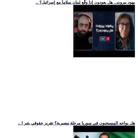
.. يهود بيروت.. هل يعودون إذا وقّع لبنان سلاماً مع إسرائيل؟
.. هل يواجه المسيحيون في سوريا مرحلة مصيرية؟ تقرير حقوقي يثير ا