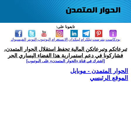
تابعونا على:
بودكاست
بنترست
تيلكرام
لينكدإن
الانستغرام
اليوتيوب
التويتر
الفيسبوك
تبرعاتكم وتبرعاتكن المالية تحفظ استقلال الحوار المتمدن،
فشاركونا في دعم استمرارية هذا الفضاء اليساري الحر
[اشترك في قناة ‫«الحوار المتمدن» على اليوتيوب]
الحوار المتمدن - موبايل
الموقع الرئيسي