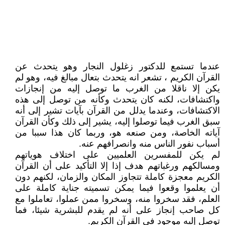
عندما تستمع للدكتور زغلول النجار وهو يتحدث عن
القرآن الكريم ، تشعر انه يتحدث بتعال مبالغ فيه، وهو لم
يكن إلا ناقلا من الغرب ما توصل إليه من إنجازات
واكتشافات، لكنه كان يتحدث وكأنه من توصل إلى هذه
الاكتشافات، وعندما يدلل من القرآن بآيات تشير إلى أنه
سبق الغرب فيما توصلوا إليه، يشير إلى ذلك وكأن القرآن
آياته الخاصة، ومن صنعه هو، وربما كان هذا سببا من
أسباب نفور الناس منه وانصرافهم عنه.
لم يكن للمفسرين العلميين على اختلاف هوياتهم
ومسالكهم ورغباتهم هدف إذا إلا التأكيد على أن القرآن
الكريم معجزة كاملة تتجاوز المكان والزمان، لكنهم دون
أن يعلموا وقعوا فيما يمكن تسميته جناية كاملة على
العلم، فقد سخروا منه، وسخروا ممن عملوا، تعاملوا مع
كل صاحب إنجاز على أنه لم يقدم للبشرية شيئا، فما
توصل إليه موجود في القرآن الكريم.