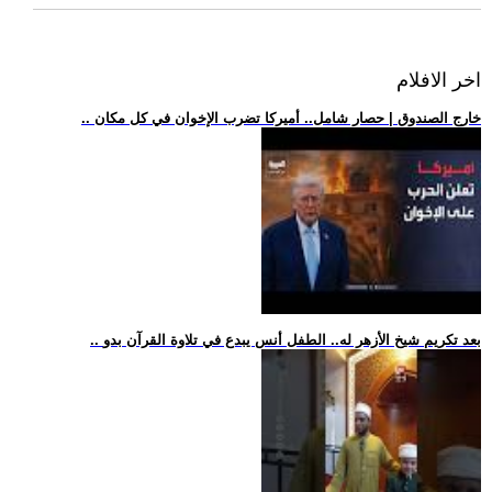
اخر الافلام
.. خارج الصندوق | حصار شامل.. أميركا تضرب الإخوان في كل مكان
.. بعد تكريم شيخ الأزهر له.. الطفل أنس يبدع في تلاوة القرآن بدو