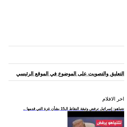
التعليق والتصويت على الموضوع في الموقع الرئيسي
اخر الافلام
.. نتنياهو: إسرائيل ترفض وثيقة النقاط الـ15 بشأن غزة التي قدمها