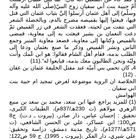
أُمّ حبيبة بنت أبي سفيان زوج النبيّ(صلّى الله عليه وآله
وسلّم) إلى أهل عثمان أرسلوا إليَّ بثياب عثمان التي قتل
فيها، فبعثوا إليها بقميصه مضرج بالدم، وبالخصلة الشعر
التي نتفت من لحيته، فعقدت الشعر في زر القميص ثمّ
دعت النعمان بن بشير فبعثت به إلى معاوية، فمضى
بالقميص وكتابها إلى معاوية، فصعد معاوية المنبر وجمع
الناس ونشر القميص وذكر ما صنع بعثمان ودعا إلى
الطلب بدمه، فقام أهل الشام فقالوا: هو ابن عّمك وأنت
وليّه ونحن الطالبون معك بدمه، فبايعوا له".(11)
4ـ كان تحمي بني أُميّه عند مقتل الخليفة عثمان بن عفان
. (12)
الخلاصة ان الروية موضوعة لغرض تمجيد ام حبية بنت
ابي سفيان .
الهوامش
(1) للمزيد يراجع عنها ابن سعد، محمد بن سعد بن منيع
الزهري مولاهم (ت 230هـ/837م)، الطبقات الكبرى،
تحقيق : إحسان عباس، دار صادر، (بيروت ـ د.ت). ج8
ص100؛ ابن عساكر، علي بن الحسن الشافعي، (ت
571هـ/1277م)، تاريخ مدينة دمشق، دراسة وتحقيق:
علي شيري، دار الفكر ،(بيروت ـ 1995). ج 59 ص122؛