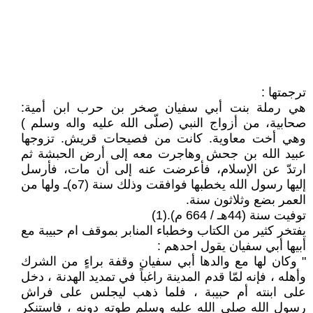
ترجمتها :
هي رملة بنت أبي سفيان صخر بن حرب ابن أمية:
صحابية، من أزواج النبي (صلّى الله عليه واله وسلم )
وهي أخت معاوية. كانت من فصيحات قريش. تزوجها
عبيد الله بن جحش وهاجرت معه إلى أرض الحبشة ثم
ارتدّ عن الإسلام، فأعرضت عنه إلى أن مات، فأرسل
إليها رسول الله يخطبها فوافقت وذلك سنة (7ه)ـ ولها من
العمر بضع وثلاثون سنة.
توفيت سنة (44هـ / 664 م).(1)
يفتخر كثير من الكتاب وخطباء المنابر بموقف ام حبيبة مع
أبيها أبي سفيان يقول احدهم :
" وكان لها مع والدها أبي سفيان وقفة براءٍ من الشرك
وأهله ، فإنه لمّا قدم المدينة راغباً في تمديد الهدنة ، دخل
على ابنته أم حبيبة ، فلما ذهب ليجلس على فراش
رسول الله صلى الله عليه وسلم طوته دونه ، فاستنكر