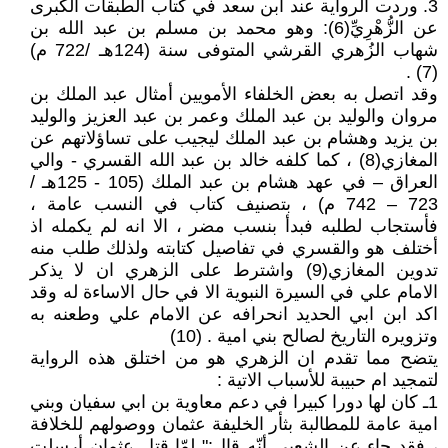
3. وردت الرواية عند ابن سعد في كتاب الطبقات الكبرى
عن الزُّهْرِيِّ(6): وهو محمد بن مسلم بن عبد الله بن
شهاب الزُهري القرشي المتوفى سنة (124هـ /722 م)
(7) .
وقد اتصل به بعض الخلفاء الأمويين أمثال عبد الملك بن
مروان والوليد بن عبد الملك وعمر بن عبد العزيز والوليد
بن يزيد وهشام بن عبد الملك ليجيب على تساؤلاتهم عن
المغازي(8) ، كما كلفه خالد بن عبد الله القسري - والي
العراق – في عهد هشام بن عبد الملك (105 - 125هـ /
723 – 742 م) ، بتصنيف كتاب في النسب عامة ،
فأستجاب لطلبه فبدأ بنسب مضر ، الا انه لم يكمله اذ
أختلف هو والقسري في تفاصيل كتابته ولذلك طلب منه
تدوين المغازي(9) واشترط على الزهري ان لا يذكر
الامام علي في السيرة النبوية الا في حال الاساءة له وقد
اكد ابن ابي الحديد انحرافه عن الامام علي وطعنه به
وتزويره التاريخ لصالح بني امية . (10)
يتضح مما تقدم ان الزهري هو من اختلق هذه الرواية
لتمجيد ام حبيبة للأسباب الاتية :
1ـ كان لها دورا كبيرا في دعم معاوية بن ابي سفيان وبني
امية عامة للمطالبة بثأر الخليفة عثمان ووصولهم للخلافة
، فقد جاء عن الشعبي أنّه قال:" لمّا قتل عثمان أرسلت