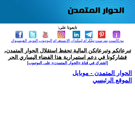
تابعونا على:
بودكاست
بنترست
تيلكرام
لينكدإن
الانستغرام
اليوتيوب
التويتر
الفيسبوك
تبرعاتكم وتبرعاتكن المالية تحفظ استقلال الحوار المتمدن،
فشاركونا في دعم استمرارية هذا الفضاء اليساري الحر
[اشترك في قناة ‫«الحوار المتمدن» على اليوتيوب]
الحوار المتمدن - موبايل
الموقع الرئيسي