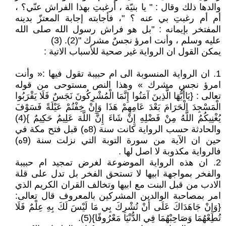
والدها ذلك وقال : " يا بنيّة ، أرغبتِ بهذا الفراش عنّي؟ ،
أم أم رغبتِ بي عنه ؟ "، فأجابته إجابة المعتزّ بدينه
المفتخر بإيمانه : "بل هو فراش رسول الله صلى الله
عليه وسلم ، وأنت امرؤ نجسٌ مشرك "(2). (3)
يمكن القول ان الرواية غير صحية للأسباب الاتية :
1. ان الرواية المنسوبة الى ام حبيبة تقول فيها :« وأنت
امرؤ نجس مشرك » وهذا النص مستوحى من قوله
تعالى : {يَاأَيُّهَا الَّذِينَ آمَنُوا إِنَّمَا الْمُشْرِكُونَ نَجَسٌ فَلَا يَقْرَبُوا
الْمَسْجِدَ الْحَرَامَ بَعْدَ عَامِهِمْ هَذَا وَإِنْ خِفْتُمْ عَيْلَةً فَسَوْفَ
يُغْنِيكُمُ اللَّهُ مِنْ فَضْلِهِ إِنْ شَاءَ إِنَّ اللَّهَ عَلِيمٌ حَكِيمٌ }(4)
والحادثة حسب الرواية كانت سنة (8ه) قبل فتح مكة في
حين ان الآية من سورة التوبة التي نزلت سنة (9ه)
فالرواية مكذوبة لا اصل لها .
2. ان هذه الرواية الموضوعة لغرض تمجيد ام حبيبة
والفخر بمواجهة ابيها لا تستحق الفخر بل تدل على قلة
الادب من قبل البنت مع ابيها وتخالف القران الكريم الذي
امر بمصاحبة الوالدين المشركين بالمعروف قال تعالى:
{وَإِنْ جَاهَدَاكَ عَلَى أَنْ تُشْرِكَ بِي مَا لَيْسَ لَكَ بِهِ عِلْمٌ فَلَا
تُطِعْهُمَا وَصَاحِبْهُمَا فِي الدُّنْيَا مَعْرُوفًا}(5).