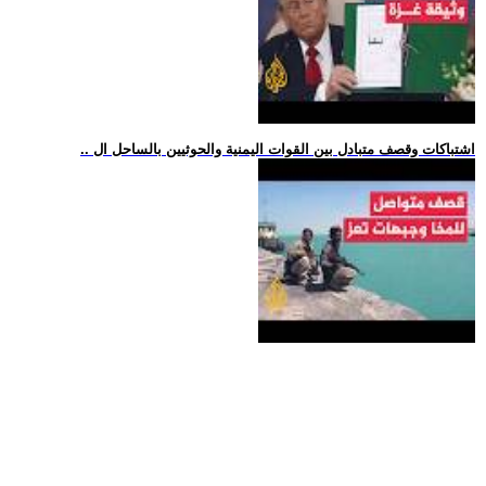
.. اشتباكات وقصف متبادل بين القوات اليمنية والحوثيين بالساحل ال