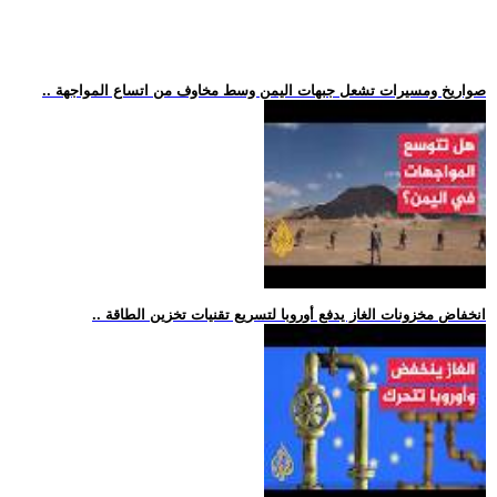
.. صواريخ ومسيرات تشعل جبهات اليمن وسط مخاوف من اتساع المواجهة
.. انخفاض مخزونات الغاز يدفع أوروبا لتسريع تقنيات تخزين الطاقة