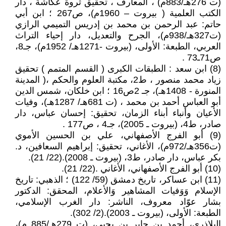
(ت 276هـ/883م) ، المعارف ، تحقيق ثروة عكاشة ، دار
الكتب العلمية ( بيروت – 1960م)، ص267 ؛ ابن أبي
حاتم: عبد الرحمن بن محمد بن إدريس التميمي الرازي
(ت327هـ/938م)، الجرح والتعديل، دار إحياء التراث
العربي، الطبعة: الأولى، (بيروت -1271هـ/ 1952م)، جـ8،
ص71ـ73 .
(8) ابن سعد : الطبقات الكبرى ( القسم المتمم ) تحقيق
زياد محمد منصور ، ط2، مكتبة العلوم والحكم ،( المدينة
المنورة - 1408هـ)، جـ 2ص16 ؛ ابن خلكان، شمس الدين
أبو العباس أحمد بن محمد ، (ت 681هـ/ 1287هـ)، وفيات
الأعيان وأنباء أبناء الزمان، تحقيق: إحسان عباس، دار
صادر، ط4، (بيروت ـ 2005)، جـ4 ، ص177 .
(9) أبو الفرج الأصفهاني، علي بن الحسين الأموي
(ت356هـ/972م)، الأغاني، تحقيق: إبراهيم السعافين، د.
بكر عباس، دار صادر، ط3، (بيروت ـ 2008).(22/ 21).
(10) أبو الفرج الأصفهاني، الأغاني .(22/ 21).
(11) ابن عساكر، تاريخ دمشق (59/ 122) ؛ الذهبي: تاريخ
الإسلام وَوَفيات المشاهير وَالأعلام، المحقق: الدكتور
بشار عوّاد معروف، الناشر: دار الغرب الإسلامي،
الطبعة: الأولى، (بيروت ـ 2003).(2/ 302).
البلاذري، أحمد بن جابر بن يحيى، (ت 279هـ/885 م)،