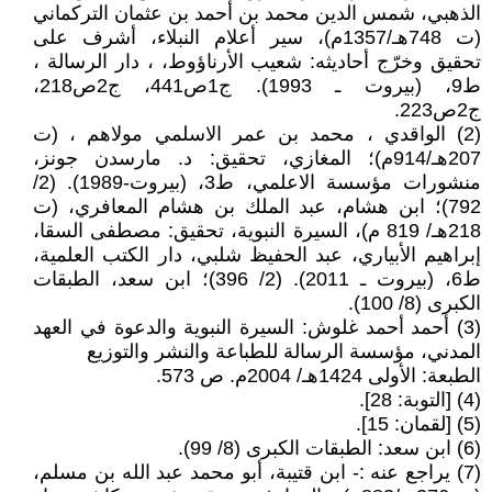
الذهبي، شمس الدين محمد بن أحمد بن عثمان التركماني
(ت 748هـ/1357م)، سير أعلام النبلاء، أشرف على
تحقيق وخرّج أحاديثه: شعيب الأرناؤوط، ، دار الرسالة ،
ط9، (بيروت ـ 1993). ج1ص441، ج2ص218،
ج2ص223.
(2) الواقدي ، محمد بن عمر الاسلمي مولاهم ، (ت
207هـ/914م)؛ المغازي، تحقيق: د. مارسدن جونز،
منشورات مؤسسة الاعلمي، ط3، (بيروت-1989). (2/
792)؛ ابن هشام، عبد الملك بن هشام المعافري، (ت
218هـ/ 819 م)، السيرة النبوية، تحقيق: مصطفى السقا،
إبراهيم الأبياري، عبد الحفيظ شلبي، دار الكتب العلمية،
ط6، (بيروت ـ 2011). (2/ 396)؛ ابن سعد، الطبقات
الكبرى (8/ 100).
(3) أحمد أحمد غلوش: السيرة النبوية والدعوة في العهد
المدني، مؤسسة الرسالة للطباعة والنشر والتوزيع
الطبعة: الأولى 1424هـ/ 2004م. ص 573.
(4) [التوبة: 28].
(5) [لقمان: 15].
(6) ابن سعد: الطبقات الكبرى (8/ 99).
(7) يراجع عنه :- ابن قتيبة، أبو محمد عبد الله بن مسلم،