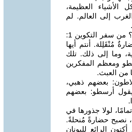
 الأشياء العظيمة،
 الغرب إلى العالم. لم
وكما أشار كثيرون، من أين يأتي ذلك؟ من سفر التكوين 1:
ٌ مُنْقَلِلة. أنتم أيها
ية، وما إلى ذلك. تلك
سطو ومعظم المفكرين
ا من العبث.
لاطون: بعضهم ذهبي،
قول أرسطو: بعضهم
.
مامًا، لولا جذورها في
، نصبح حضارةً مُنحلةً.
أكتون الرائع لليونان