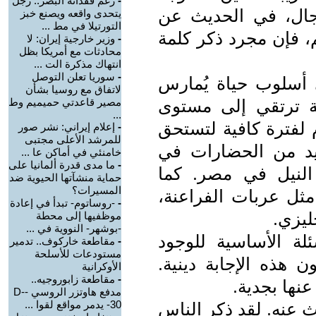
-
رغم فقدانه البصر.. رجل
جال، في الحديث عن
يتحدى واقعه ويصنع خبز
التورتيلا في مط ...
، فإن مجرد ذكر كلمة
-
وزير خارجية إيران: لا
محادثات مع أمريكا بظل
انتهاك مذكرة الت ...
-
سوريا تعلن التوصل
ي أسلوب حياة يُمارس
لاتفاق مع روسيا بشأن
 ترتقي إلى مستوى
مصير قاعدتي حميميم وط
...
 لفترة كافية لتستحق
-
إعلام إيراني: نشر صور
للمرشد الأعلى مجتبى
يد من الحضارات في
خامنئي في أماكن عا ...
-
ما مدى قدرة ألمانيا على
النيل في مصر. كما
حماية منشآتها الحيوية ضد
المسيرات؟
ل عربات الفراعنة،
-
-روساتوم- تبدأ في إعادة
ليزي.
موظفيها إلى محطة
-بوشهر- النووية في ...
لة الأساسية للوجود
-
مقاطعة خاركوف.. تدمير
مستودعات للأسلحة
 هذه الإجابة دينية.
الأوكرانية
-
مقاطعة زابوروجيه..
نها بجدية.
مدفع هاوتزر الروسي -D-
30- يدمر مواقع لقوا ...
دث عنه. لقد ذكر الناس