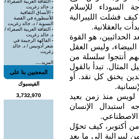
-
الثقافة العربية الصفراء /
وجة السوداء للإسلام
د. خالد زغريت
-
الأنساق الثقافية
 كيف فشلت الليبرالية
للأسطورة في القصة
النسوية / د. خالد زغريت
دأت بالعقلانية.
-
الثقافة العربية الصفراء /
د. خالد زغريت
د الحداثيين، هو القوة
-
الفاكهة الرجيمة في
ة البيضاء، وليس العقل
شعر أدونيس / د. خالد
زغريت
كنهم أنتجوا سلسلة من
المزيد.....
 المثال. تبدأ بالقول
المعجبين بنا على
كدين يخنق كل نقد. أو
الفيسبوك
نسانية.
لويس منذ زمن بعيد
3,732,970
اجه استبدال الإنسان
 الاصطناعي.
ن أكتوبر، كيف تحوّل
 ليبرالية إلى ما بعد