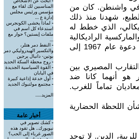
-
ابحث عن الأشخاص
 في واشنطن. كان من
المناسبين لك لقاء مع
مؤسس ورئيس مجلس
لطبع، شهدنا منذ ذلك
إدارة ع ...
-
لماذا يخشى الكونجرس
اديكالي، الذي خطط له
استدعاء كل اسم في
ملفات إبستين؟ حوار مع
ومفتي القدس منذ عام 1941، والماركسية الراديكالية
...
في شكلها الماركسي الثقافي، ونتاج دعوة عام 1967 إلى
-
النفط دمر هتلر،
والتكسير الهيدروليكي دمر
بوتين- دانيال يرجين
-
روح محطة السكة الحديد
ام ٢٠٢٣ هو ذلك التقارب المصيري بين
-
القوة السياسية الجديدة
في اليابان
ر هو أنهما كانا ضد
-
أول خدعة إذاعية كبيرة
-
مجتمع مولتبوك الجديد
عاديان تماماً للغرب.
المزيد.....
شأن اللحظة الحضارية
أخبار عامة
-
كشك تصوير في
نيويورك.. هل تقود هذه
الصور غرباء إلى الحب؟
لريبة، الدين. لا توجد