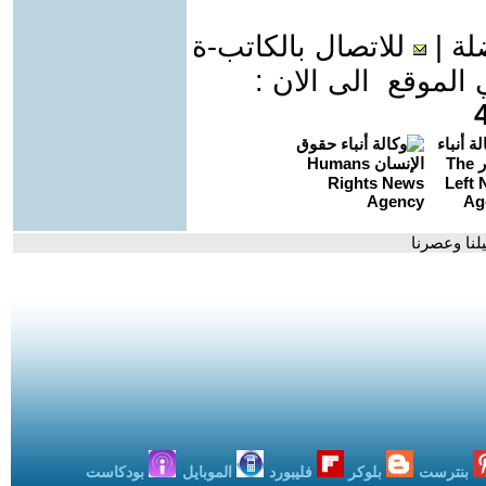
لة
|
للاتصال بالكاتب-ة
موقع الى الان :
نا وعصرنا
بنترست
بلوكر
فليبورد
الموبايل
بودكاست