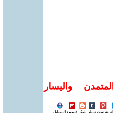
متمدن واليسار
م
بنترست
تمبلر
بلوكر
فليبورد
الموبايل