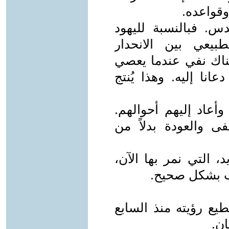
قواعده.
. فبالنسبة لليهود
طبيعي بين الانحدار
هناك نفي عندما يعصي
نا إليه. وهذا يُنتج
وأعاد إليهم أحوالهم.
ى والعودة بدلاً من
 التي نمر بها الآن،
رب بشكل صحيح.
طيع رؤيته منذ السابع
ان.