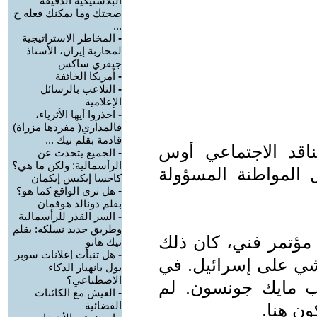
البلاستيكية الدقيقة
صحتك وما يمكنك فعله ح
...
-
المخاطر الاستراتيجية
لمحاربة إيران، الأستاذ
جيفري ساكس
-
أمريكا الخائفة
-
التلاعب بالرسائل
الإعلامية
-
احذروا أيها الأثرياء،
فالمذاري( مفردها مزراة)
قادمة بقلم نيك ...
اقد الاجتماعي أوس
-
الجميع يتحدث عن
الرأسمالية: ولكن ما هي؟
المواطنة المسؤولة
كاجسا إيكيس إيكمان
-
هل نرى الواقع كما هو؟
بقلم دونالد هوفمان
-
السر القذر للرأسمالية –
وطريق جديد نسلكه: بقلم
 مؤتمر فني، كان ذلك
نيك هانو
-
هل تنبأت إعلانات سوبر
شي على إسرائيل. في
بول بانهيار الذكاء
الاصطناعي؟
ب مايك جونسون. لم
-
العيش مع الكائنات
الفضائية
ون هنا.