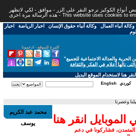
 أنواع الكوكيز نرجو النقر على الزر - موافق - لكي لاتظهر
This website uses cookies to ensure you ge
وكالة أنباء العمال
-
وكالة أنباء حقوق الإنسان
-
اخبار الرياضة
-
اخبار
لوم
التبرع للموقع - ادعمونا
حرية والعدالة الاجتماعية للجميع
"
تى نالها أعلام في الفكر والثقافة
قر هنا لاستخدام الموقع البديل
كوردي
English
نا وعصرنا
محمد عبد الكريم
لموبايل انقر هنا
يوسف
 المتمدن، فشاركونا في دعم