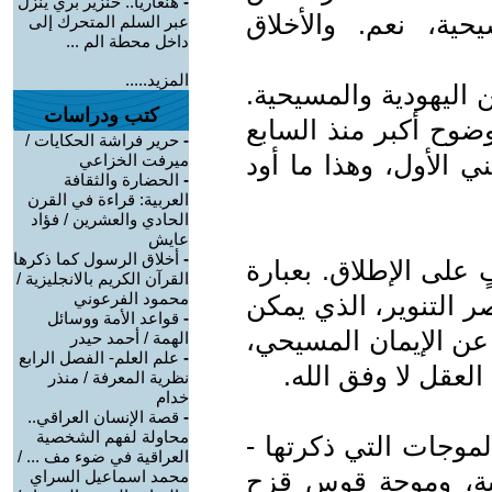
-
هنغاريا.. خنزير بري ينزل
يحية، نعم. والأخلاق
عبر السلم المتحرك إلى
داخل محطة الم ...
المزيد.....
 اليهودية والمسيحية.
كتب ودراسات
وضوح أكبر منذ السابع
-
حرير فراشة الحكايات /
ي الأول، وهذا ما أود
ميرفت الخزاعي
-
الحضارة والثقافة
العربية: قراءة في القرن
الحادي والعشرين / فؤاد
عايش
-
أخلاق الرسول كما ذكرها
ٍ على الإطلاق. بعبارة
القرآن الكريم بالانجليزية /
محمود الفرعوني
 التنوير، الذي يمكن
-
قواعد الأمة ووسائل
 عن الإيمان المسيحي،
الهمة / أحمد حيدر
-
علم العلم- الفصل الرابع
العقل لا وفق الله.
نظرية المعرفة / منذر
خدام
-
قصة الإنسان العراقي..
محاولة لفهم الشخصية
وجات التي ذكرتها -
العراقية في ضوء مف ... /
الية، وموجة قوس قزح
محمد اسماعيل السراي