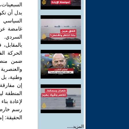
السبعينات،
بدل أن تكو
السياسي م
غامضة عن "
السردي.
بالمقابل، 
الحركة الف
ضمن منطق 
والعنصرية 
وطنية، بل ب
إن مفارقة
المنطقة لي
لإعادة بنا
رسم خارطة 
الحقيقة: إم
المزيد.....