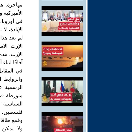
مهاجرة. هذ
الأميركية 
في أوروبا،
الإبادة، ل
لم يعد هذا
الإرث الاس
الإرث. هذه
آفاقًا لبنا
في المقاب
والروابط ا
الرسمية ع
متورطة في 
السياسية" أو
فلسطين، فق
وقمع طاقات
ولا يمكن 