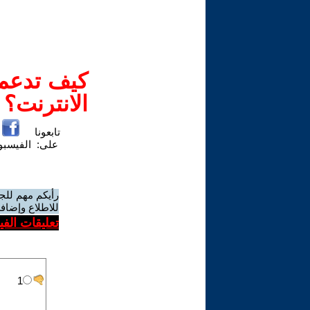
كيف تدعم-
الانترنت؟
تابعونا
على:
الفيسب
رأيكم مهم للج
للاطلاع وإضافة
تعليقات الف