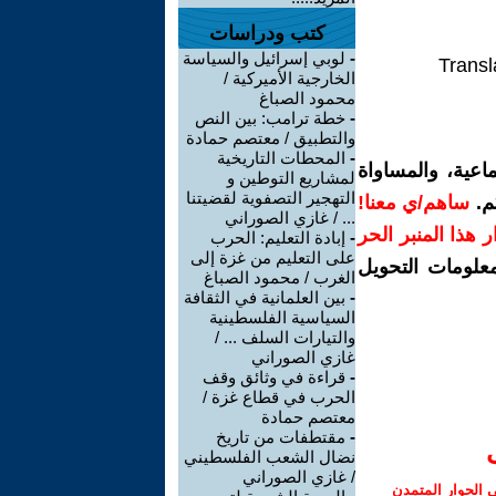
كتب ودراسات
-
لوبي إسرائيل والسياسة
Transl
الخارجية الأميركية /
محمود الصباغ
-
خطة ترامب: بين النص
والتطبيق / معتصم حمادة
-
المحطات التاريخية
اعية، والمساواة
لمشاريع التوطين و
التهجير التصفوية لقضيتنا
م.
ساهم/ي معنا!
... / غازي الصوراني
رار هذا المنبر الحر
-
إبادة التعليم: الحرب
على التعليم من غزة إلى
معلومات التحويل
الغرب / محمود الصباغ
-
بين العلمانية في الثقافة
السياسية الفلسطينية
والتيارات السلف ... /
غازي الصوراني
-
قراءة في وثائق وقف
الحرب في قطاع غزة /
معتصم حمادة
-
مقتطفات من تاريخ
نضال الشعب الفلسطيني
/ غازي الصوراني
الحوار المتمدن