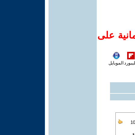
انية على
يبورد
الموبايل