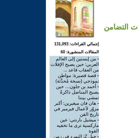
ت التضامن
إجمالي القراءات: 131,093
المقالات المنشورة: 60
-
من إبستين إلى العالم
العربي: حين يصبح الإفلات
من العقاب قاعد ...
-
قصة قصيرة: مواطن
نموذجي (نسخة مُحدَّثة)
-
أحمد بن جلون… حين
يصبح المناضل ذاكرةً
تمشي بيننا
-
هان فان ميغيرين: أكبر
مزوّر لأعمال فيرمير في
تاريخ الفن
-
ميشيل بارنتي: عين
ماركسية ترى ما تخفيه
القوة
-
جيل Z: التمرد في زمن