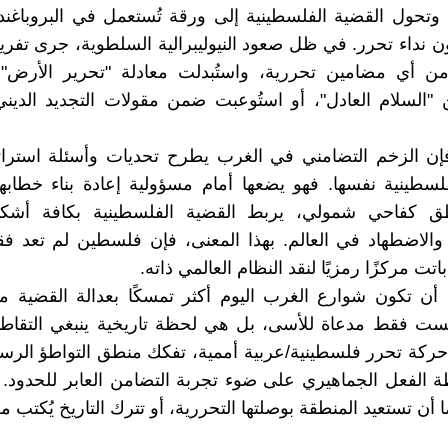
 وتحول القضية الفلسطينية إلى ورقة تُستعمل في البروباغند
ن نداء تحرر. في ظل صعود النيوليبرالية السلطوية، جرى تفر
ن أي مضامين تحررية، واستُبدلت معادلة "تحرير الأرض"
السلام العادل"، أو استُوعبت ضمن مقولات التجديد الديني
فإن الزخم التضامني في الغرب يطرح تحديات وأسئلة استرات
لسطينية نفسها. فهو يضعها أمام مسؤولية إعادة بناء خطابه
كفاحي شمولي، يربط القضية الفلسطينية بكافة أشكال
والاضطهاد في العالم. بهذا المعنى، فإن فلسطين لم تعد ف
اتت مركزًا رمزيًا لنقد النظام العالمي ذاته.
 أن تكون شوارع الغرب اليوم أكثر تمسكًا بعدالة القضية 
ست فقط مدعاة للأسى، بل هي لحظة تاريخية ينبغي التقاطها
ء حركة تحرر فلسطينية/عربية أممية، تفكك منطق التواطؤ الرس
الفعل الجماهيري على ضوء تجربة التضامن العابر للحدود. 
ا أن تستعيد المنطقة بوصلتها التحررية، أو تترك التاريخ يُكتب م