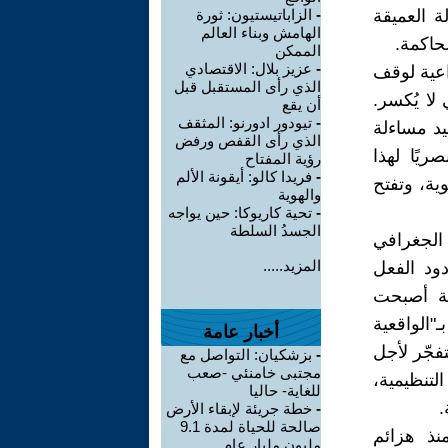
ة العميقة
-
الزاباتيستيون: ثورة
الهامش وبناء العالم
حاكمة.
الممكن
-
عزيز بلال: الاقتصادي
اعية لوقف
الذي رأى المستقبل قبل
لا يُكسر.
أن يقع
-
تيودور ادورنو: المثقف
يد مساءلة
الذي رأى القفص ورفض
ريًا لهذا
رؤية المفتاح
-
فريدا كالو: أيقونة الألم
ية، وتفتح
والهوية
-
تحية كاريوكا: حين يواجه
الجسدُ السلطة
الجغرافي
المزيد.....
دود الفعل
مة أصبحت
"الواقعية
أخبار عامة
تفجّر لأجل
-
بزشكيان: التواصل مع
مجتبى خامنئي -صعب
لتنظيمية،
للغاية- حاليا
.
-
خطة جريئة لإبقاء الأرض
صالحة للحياة لمدة 9.1
نذ هزائم
مليون مليار عام ...