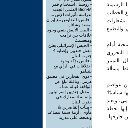
ا الرسمية
-
روسيا.. استخدام قمر
Bion-M العلمي الجديد
يغ الخطاب
لدراسة تأثيرات الإش ...
-
فانس: التفاوض مع إيران
 بشعارات
-معقد وشائك-
 والتطبيع
-
البيت الأبيض ينفي وجود
خلافات بين ترامب
وهيغسيث
يجية أمام
-
الجيش الإسرائيلي يعلن
مقتل جنديين وإصابة 4
ا التحرري
جنوب لبنان
 التمييز
-
فانس يؤكد وجود
اختلافات في الرأي مع
قط مسألة
نتنياهو
-
دوي انفجارين في مضيق
هرمز.. وناقلة تبلغ عن
من عواصم
الواقعة قبالة عما ...
-
مقتل جنديين إسرائيليين
 سياسيًا:
وإصابة 4 بمعارك في
مي، وتعيد
جنوب لبنان
-
مئات القاصرين بلا
إنها لحظة
مأوى.. أزمة سبتة تتصاعد
ن خارجها.
وتضغط على مدريد
المزيد.....