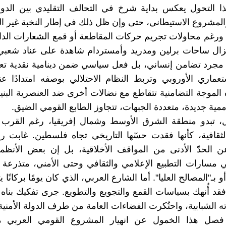
ا التحول يعكس بداية شرخ في التحالف التقليدي بين الدول
والمشروع الاستيطاني، حتى وإن ظل ذلك في إطار النخبة غير ال
 ورغم محاولات تجريم حركات المقاطعة أو قمع الشعارات الد
ا تزال ساحات برلين ومدريد وأمستردام شاهدة على عناد شعبي 
 مجرد تضامن إنساني، بل فعل سياسي ضمن دينامية نقدية تع
تعماري الأوروبي وتربط النظام الاحتلالي بوصفه امتدادًا عنص
 الموجة التضامنية تتقاطع مع نضالات أخرى ضد العنصرية البنيو
ء أممية جديدة، متعددة الجبهات، تتجاوز الطابع القومي الضيق.
ل، تبدو منطقة الشرق الأوسط وشمال إفريقيا، رغم القرب 
لثقافية، كأنها فقدت حسّها التاريخي تجاه فلسطين. غابت ر
ن الحدّ الأدنى من المواقف الأخلاقية، بل إن بعض الأنظ
مسارات التطبيع الإعلامي والثقافي وحتى الأمني، متذرعة بـ
 بـ"المصالح العليا". أما الشارع العربي، الذي كان يومًا بركانًا ي
د أُنهك بسياسات القمع والتجويع والتطويع. جرى تفكيك بناه ا
ه الشبابية، واحتُكرت الفضاءات العامة من طرف الدولة الأمنية
فصل هذا الخمول عن انهيار المشروع القومي العربي م