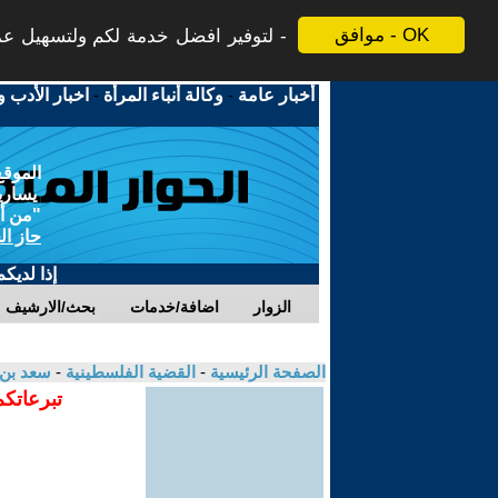
موافق - OK
لتوفير افضل خدمة لكم ولتسهيل عملي
أخبار عامة
-
وكالة أنباء المرأة
-
اخبار الأدب و
الموقع
يسارية
"من أج
حاز ال
إذا لديك
الزوار
اضافة/خدمات
بحث/الارشيف
الصفحة الرئيسية
-
القضية الفلسطينية
-
سعد بن 
تبرعاتكم