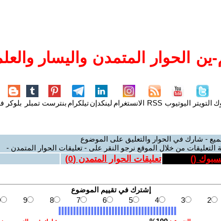
ين الحوار المتمدن واليسار والعلم
وك
التويتر
اليوتيوب
RSS
الانستغرام
لينكدإن
تيلكرام
بنترست
تمبلر
بلوكر
فل
ميع - شارك في الحوار والتعليق على الموضوع
 التعليقات من خلال الموقع نرجو النقر على - تعليقات الحوار المتمدن -
يسبوك (
)
تعليقات الحوار المتمدن (
0
)