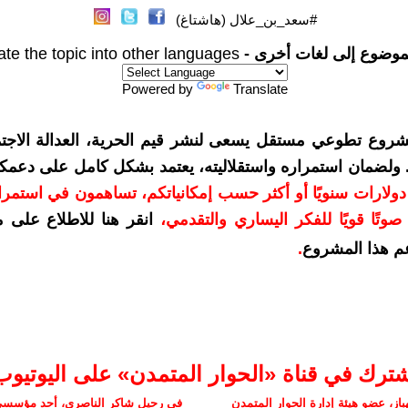
#سعد_بن_علال (هاشتاغ)
موضوع إلى لغات أخرى -
ate the topic into other languages
Powered by
Translate
شروع تطوعي مستقل يسعى لنشر قيم الحرية، العدالة الاجتم
. ولضمان استمراره واستقلاليته، يعتمد بشكل كامل على دعمك
دعمكم بمبلغ 10 دولارات سنويًا أو أكثر حسب إمكانياتكم، تساهمون في استم
وتًا قويًا للفكر اليساري والتقدمي
،
انقر هنا للاطلاع على 
م هذا المشروع
.
شترك في قناة «الحوار المتمدن» على اليوتيوب
ز، عضو هيئة إدارة الحوار المتمدن
في رحيل شاكر الناصري، أحد مؤسسي 