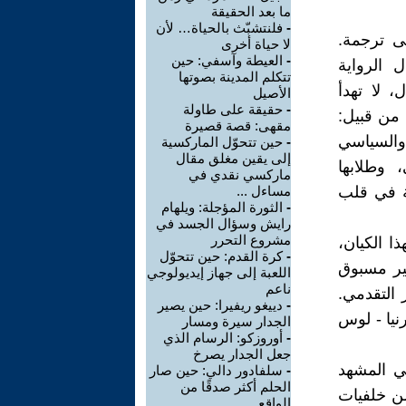
ما بعد الحقيقة
-
فلنتشبّث بالحياة… لأن
ى ترجمة.
لا حياة أخرى
-
العيطة وآسفي: حين
 الرواية
تتكلم المدينة بصوتها
 لا تهدأ
الأصيل
-
حقيقة على طاولة
 من قبيل:
مقهى: قصة قصيرة
 والسياسي
-
حين تتحوّل الماركسية
إلى يقين مغلق مقال
 وطلابها
ماركسي نقدي في
ة في قلب
مساءل ...
-
الثورة المؤجلة: ويلهام
رايش وسؤال الجسد في
مشروع التحرر
ا الكيان،
-
كرة القدم: حين تتحوّل
غير مسبوق
اللعبة إلى جهاز إيديولوجي
ناعم
 التقدمي.
-
دييغو ريفيرا: حين يصير
نيا - لوس
الجدار سيرة ومسار
-
أوروزكو: الرسام الذي
جعل الجدار يصرخ
ي المشهد
-
سلفادور دالي: حين صار
الحلم أكثر صدقًا من
ن خلفيات
الواقع