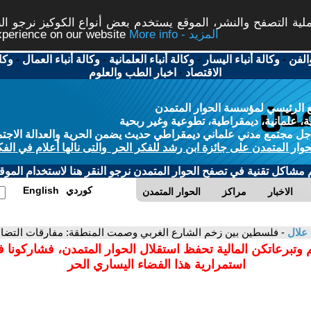
ة التصفح والنشر، الموقع يستخدم بعض أنواع الكوكيز نرجو النق
More info - المزيد
experience on our website
الفن
-
وكالة أنباء اليسار
-
وكالة أنباء العلمانية
-
وكالة أنباء العمال
-
وكا
الاقتصاد
-
اخبار الطب والعلوم
 الرئيسي لمؤسسة الحوار المتمدن
، علمانية، ديمقراطية، تطوعية وغير ربحية
ل مجتمع مدني علماني ديمقراطي حديث يضمن الحرية والعدالة الاجتم
حوار المتمدن على جائزة ابن رشد للفكر الحر والتى نالها أعلام في الفك
م مشاكل تقنية في تصفح الحوار المتمدن نرجو النقر هنا لاستخدام الموقع
كوردي
English
الاخبار
مراكز
الحوار المتمدن
علال
- فلسطين بين زخم الشارع الغربي وصمت المنطقة: مفارقات التضا
 وتبرعاتكن المالية تحفظ استقلال الحوار المتمدن، فشاركونا 
استمرارية هذا الفضاء اليساري الحر