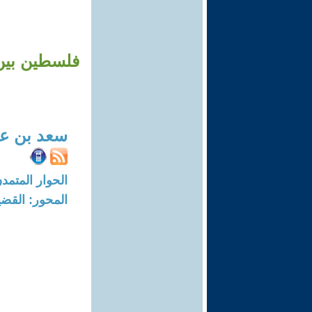
فلسطين بين
سعد بن عل
الحوار المتمدن-العدد: 8623 - 26
المحور: القضي