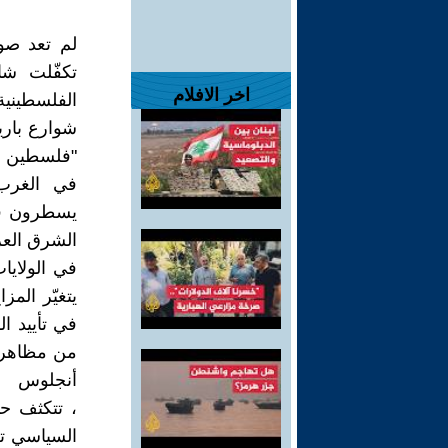
لم تعد صو
تكفّلت شا
اخر الافلام
الفلسطينية
شوارع باري
"فلسطين حر
في الغرب.
يسطرون فصو
الشرق العر
في الولايا
يتغيّر الم
في تأييد ال
من مظاهرات
أنجلوس
، تتكثف ح
السياسي ت