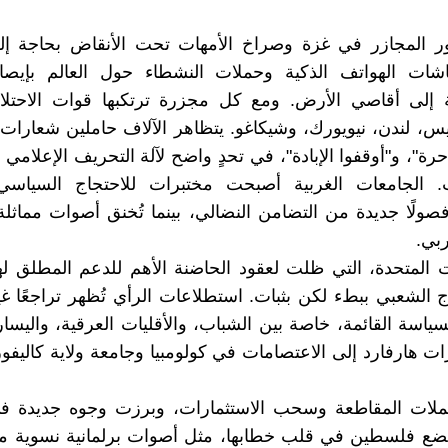
ر المجازر في غزة وصراخ الأمهات تحت الأنقاض بحاجة إل
شات الهواتف الذكية وحملات النشطاء حول العالم بإيصال
 إلى أقاصي الأرض. ومع كل مجزرة ترتكبها قوات الاحتلال،
س، لندن، نيويورك، وشيكاغو. يتظاهر الآلاف حاملين شعارات
ة"، و"أوقفوا الإبادة"، في تحدٍ واضح لآلة التحريف الإعلامي
 الجامعات الغربية أصبحت مختبرات للاحتجاج السياسي،
لًا جديدة من التضامن النضالي، بينما تُخنق أصوات مماثل
بي.
ت المتحدة، التي ظلت لعقود الحاضنة الأهم للدعم المطلق لهذ
زاج الشعبي ببطء لكن بثبات. استطلاعات الرأي تُظهر تراجعًا 
سياسة القائمة، خاصة بين الشباب، والأقليات العرقية، واليسار
 هارفارد إلى الاعتصامات في كولومبيا وجامعة ولاية كاليفور
ملات المقاطعة وسحب الاستثمارات، وبرزت وجوه جديدة ف
ضع فلسطين في قلب خطابها، مثل أصوات برلمانية نسوية م