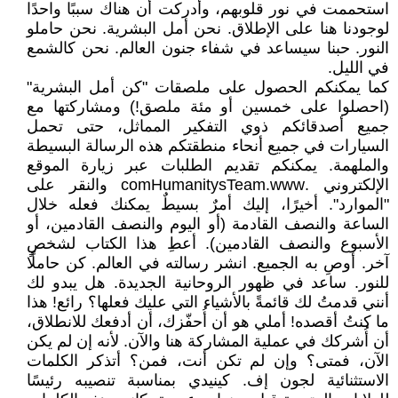
استحممت في نور قلوبهم، وأدركت أن هناك سببًا واحدًا
لوجودنا هنا على الإطلاق. نحن أمل البشرية. نحن حاملو
النور. حبنا سيساعد في شفاء جنون العالم. نحن كالشمع
في الليل.
كما يمكنكم الحصول على ملصقات "كن أمل البشرية"
(احصلوا على خمسين أو مئة ملصق!) ومشاركتها مع
جميع أصدقائكم ذوي التفكير المماثل، حتى تحمل
السيارات في جميع أنحاء منطقتكم هذه الرسالة البسيطة
والملهمة. يمكنكم تقديم الطلبات عبر زيارة الموقع
الإلكتروني .comHumanitysTeam.www والنقر على
"الموارد". أخيرًا، إليك أمرٌ بسيطٌ يمكنك فعله خلال
الساعة والنصف القادمة (أو اليوم والنصف القادمين، أو
الأسبوع والنصف القادمين). أعطِ هذا الكتاب لشخصٍ
آخر. أوصِ به الجميع. انشر رسالته في العالم. كن حاملًا
للنور. ساعد في ظهور الروحانية الجديدة. هل يبدو لك
أنني قدمتُ لك قائمةً بالأشياء التي عليك فعلها؟ رائع! هذا
ما كنتُ أقصده! أملي هو أن أُحفّزك، أن أدفعك للانطلاق،
أن أُشركك في عملية المشاركة هنا والآن. لأنه إن لم يكن
الآن، فمتى؟ وإن لم تكن أنت، فمن؟ أتذكر الكلمات
الاستثنائية لجون إف. كينيدي بمناسبة تنصيبه رئيسًا