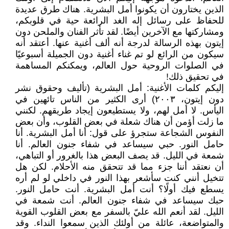
الذين يختارون أن يكونوا أمل البشرية. هناك طرق عديدة
للحفاظ على رسائل إله الغد الرائعة حية في قلوبكم،
ومشاركتها مع الآخرين أيضًا. لقد تأثر الفنان والملحن دون
إيتون بهذه الرسالة لدرجة أنه ألف أغنية عنها. أعتقد أنه
سيكون من الرائع لو تم غناء أغنية دون الجميلة أسبوعيًا
في الصلوات الروحية حول العالم، ويمكنكم المساهمة
في تحقيق ذلك!
إليكم كلمات الأغنية: أمل البشرية (تأليف وحقوق نشر
دون إيتون، ٢٠٠٣) أرى الكثير من الناس تائهين في
اليأس. لا أمل لهم، ولا يستطيعون إيجاد طريقهم. لكنني
ما زلت أؤمن أن هناك شعلة في بعض القلوب، وأن بعض
النفوس الشجاعة ستجرؤ على قول: أنا أمل البشرية. أنا
حامل النور. حبي سيساعد في شفاء جنون العالم. أنا
شمعة في الليل. قد يصف البعض هذا بالغرور أو التباهي،
أن نعتقد أننا جزء مما قد تتحقق منه الأحلام. لكن هل
تتخيل أنني كنت سأشعر بهذا النور في داخلي لو لم أره
يسطع فيك أولًا؟ أنت أمل البشرية. أنت حامل النور.
حبك سيساعد في شفاء جنون العالم. أنت شمعة في
الليل. لقد أنعم الله عليّ بالسفر مع بعض القلوب القوية
والمتواضعة، عائلة من أولئك الذين سمعوا النداء. وقد