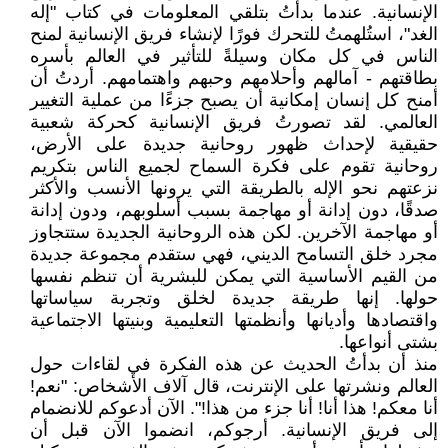
الإنسانية. عندما بدأتُ بتلقي المعلومات في كتاب "إله
الغد"، استُلهمتُ للتحرك فورًا لإنشاء فريق الإنسانية لمنح
الناس في كل مكان وسيلةً للتأثير في العالم بأسره
بطاقتهم - آمالهم وأحلامهم وحبهم واهتمامهم. أردتُ أن
أمنح كل إنسان إمكانية أن يصبح جزءًا من عملية التغيير
العالمي. لقد تصورتُ فريق الإنسانية كحركة شعبية
حقيقية لإحداث ظهور روحانية جديدة على الأرض،
روحانية تقوم على فكرة السماح لجميع الناس بتكريم
نزعتهم نحو الإله بالطريقة التي يرونها الأنسب والأكثر
صدقًا، دون إدانة أو مهاجمة بسبب أسلوبهم، ودون إدانة
أو مهاجمة الآخرين. لكن هذه الروحانية الجديدة ستتجاوز
مجرد خلق التسامح الديني، فهي ستقدم مجموعة جديدة
من القيم الأساسية التي يمكن للبشرية أن تنظم نفسها
حولها. إنها طريقة جديدة لخلق وتجربة سياساتها
واقتصادها وأديانها وأنظمتها التعليمية وبنيتها الاجتماعية
بشتى أنواعها.
منذ أن بدأتُ الحديث عن هذه الفكرة في لقاءات حول
العالم ونشرتها على الإنترنت، قال آلاف الأشخاص: "نعم!
أنا معكم! هذا أنا! أنا جزء من هذا!". الآن أدعوكم للانضمام
إلى فريق الإنسانية. أرجوكم، انضموا الآن قبل أن