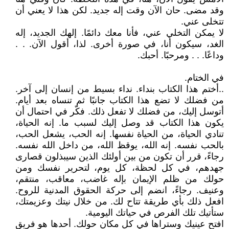
وقد مضى. حان الآن وقت إله جديد. لكن هذا لا يعني أن
تتخلى عني.
لا يمكن التخلي عني، فأنا معك دائمًا. إلهك الجديد، إله
الغد، سيكون أنا، في صورة أخرى. لذا، أقول الآن. . .
وداعًا. . . ومرحبًا. أحبك.
في الختام.
..أختم هذا الكتاب بنداء. نداء بسيط من إنسان إلى آخر.
من فضلك لا تضع هذا الكتاب جانبًا ثم تنساه بعد أيام.
أتوسل إليك، من فضلك لا تفعل ذلك. فكّر في احتمال أن
يكون هذا الكتاب قد وصل إليك لسبب ما. إنه الحياة،
تنادي الحياة، من الحياة نفسها. إنه الحب، يشعل الحب،
بالحب نفسه. إنه الله، يوقظ الله، من داخل الله نفسه.
رجاءً، قرر أن تكون من بين أولئك الذين سيبذلون قصارى
جهدهم، في كل لحظة، كل يوم، لتحرير نفسك ومن
حولك من ظلم الإيمان بإله غاضب، معاقب، منتقم،
وعنيف. رجاءً، انضم إلى حركة الحقوق المدنية للروح.
افعل ذلك بأي طريقة تتاح لك. من خلال نيتك وعزيمتك،
ستأتيك تلك الفرص في حياتك اليومية.
افتح عينيك وستراها في كل مكان حولك. أحدها هو فريق