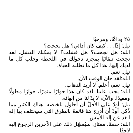
٢٥ وداعًا، ومرحبًا
نيل: إذًا. . . كيف كان أدائي؟ هل نجحت؟
الله: هل نجحت؟ هل فشلت؟ لا يمكنك الفشل. لقد
نجحت تلقائيًا بمجرد دخولك في اللحظة وجلب كل ما
لديك إليها. هذا كل ما تطلبه الحياة.
نيل: نعم.
الله:لقد حان الوقت الآن.
نيل: نعم، أعلم. لا أريد الذهاب.
الله: يجب علينا. لقد كان هذا حوارًا مثمرًا، حوارًا مطولًا
ومفيدًا. والآن، لا بدّ لنا من إنهائه.
نيل: أودّ على الأقلّ أن أحاول تلخيصه. هناك الكثير مما
ذُكر. أودّ أن أُدرج هنا قائمةً بالطرق التي سيختلف بها إله
الغد عن إله الأمس.
الله: حسنًا. ممتاز. سيُسهّل ذلك على الآخرين الرجوع إليه
لاحقًا.