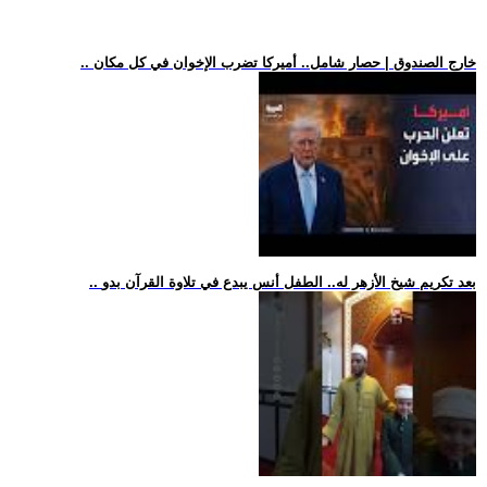
.. خارج الصندوق | حصار شامل.. أميركا تضرب الإخوان في كل مكان
.. بعد تكريم شيخ الأزهر له.. الطفل أنس يبدع في تلاوة القرآن بدو