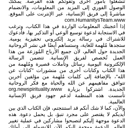
تنشغلوا بأمور أخرى وتفوتكم هذه الفرصة. يمكنك
الوصول الفوري إلى المزيد من المعلومات، والانضمام
مباشرةً إلى فريق الإنسانية، عبر الإنترنت على الموقع.
com.HumanitysTeam.www
إذا أعجبتك المعلومات الواردة في هذا الكتاب، وترغب
في الاستجابة لدعوة توسيع الوعي أو التذكير بها، فأدعوك
للاشتراك في رسالة بريد إلكتروني تحفيزية يومية.
ستجدها مُلهمة للغاية، وستساهم أيضًا في نشر الروحانية
الجديدة حول العالم، لأن جميع الأرباح المُوزعة من هذا
العمل تُخصص لفريق الإنسانية. تتضمن الرسالة
الإلكترونية اليومية رسائل وتأملات قصيرة ومُلهمة من
هذا الكتاب وكتابات أخرى من منشورات "كتابات عن
الله"، بالإضافة إلى كلمات مُلهمة من مؤلفين آخرين
تتوافق مفاهيمهم عن الله والحياة مع فكر الروحانية
الجديدة. اشتركوا بزيارة org.newspirituality.www
تأسست هذه المنظمة لدعم جهود فريق الإنسانية
العالمية.
والآن، كما لا شك أنكم قد استنتجتم، فإن الكتاب الذي بين
أيديكم لا يقتصر على مجرد تنبؤ، بل يحمل دعوة. هذه
الدعوة موجهة إليكم لتصبحوا مشاركين في عملية تغيير
العالم. الدعوة موجهة إليكم الآن للانضمام إلى أولئك