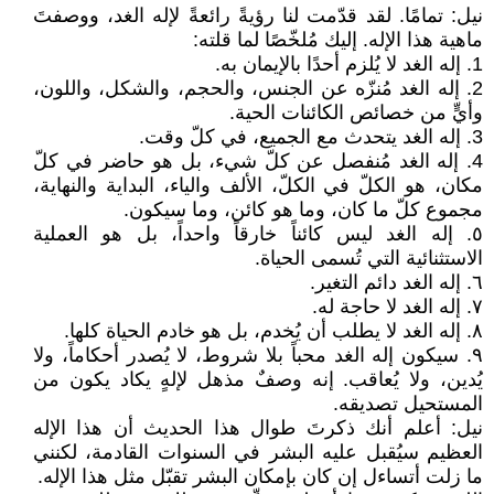
نيل: تمامًا. لقد قدّمت لنا رؤيةً رائعةً لإله الغد، ووصفتَ
ماهية هذا الإله. إليك مُلخّصًا لما قلته:
1. إله الغد لا يُلزم أحدًا بالإيمان به.
2. إله الغد مُنزّه عن الجنس، والحجم، والشكل، واللون،
وأيٍّ من خصائص الكائنات الحية.
3. إله الغد يتحدث مع الجميع، في كلّ وقت.
4. إله الغد مُنفصل عن كلّ شيء، بل هو حاضر في كلّ
مكان، هو الكلّ في الكلّ، الألف والياء، البداية والنهاية،
مجموع كلّ ما كان، وما هو كائن، وما سيكون.
٥. إله الغد ليس كائناً خارقاً واحداً، بل هو العملية
الاستثنائية التي تُسمى الحياة.
٦. إله الغد دائم التغير.
٧. إله الغد لا حاجة له.
٨. إله الغد لا يطلب أن يُخدم، بل هو خادم الحياة كلها.
٩. سيكون إله الغد محباً بلا شروط، لا يُصدر أحكاماً، ولا
يُدين، ولا يُعاقب. إنه وصفٌ مذهل لإلهٍ يكاد يكون من
المستحيل تصديقه.
نيل: أعلم أنك ذكرتَ طوال هذا الحديث أن هذا الإله
العظيم سيُقبل عليه البشر في السنوات القادمة، لكنني
ما زلت أتساءل إن كان بإمكان البشر تقبّل مثل هذا الإله.