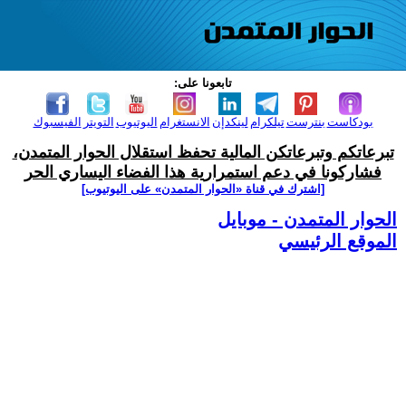
تابعونا على:
بودكاست
بنترست
تيلكرام
لينكدإن
الانستغرام
اليوتيوب
التويتر
الفيسبوك
تبرعاتكم وتبرعاتكن المالية تحفظ استقلال الحوار المتمدن،
فشاركونا في دعم استمرارية هذا الفضاء اليساري الحر
[اشترك في قناة ‫«الحوار المتمدن» على اليوتيوب]
الحوار المتمدن - موبايل
الموقع الرئيسي