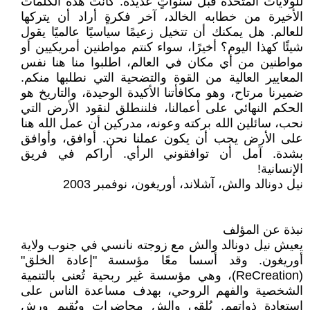
للولايات المتحدة قبل سنواتٍ عديدة. كانت هذه الكلمات
الأخيرة من خطابه الخالد، آخر فكرةٍ أراد أن يتركها
للعالم. هل يمكنك أن تتخيل زعيمًا سياسيًا عالميًا يقول
شيئًا كهذا اليوم؟ أخيرًا، سواء كنتم مواطنين أمريكيين أو
مواطنين من أي مكان في العالم، اطلبوا منا هنا نفس
المعايير العالية من القوة والتضحية التي نطلبها منكم.
ضميرنا مرتاح، وهو مكافأتنا الأكيدة الوحيدة، والتاريخ هو
الحكم النهائي على أعمالنا، فلننطلق لنقود الأرض التي
نحب، سائلين الله بركته وعونه، مدركين أن عمل الله هنا
على الأرض يجب أن يكون عملنا نحن. أوافق، وأوافق
بشدة. آمل أن توافقوني الرأي. أراكم في فريق
الإنسانية!
نيل دونالد والش، آشلاند، أوريغون، نوفمبر 2003
نبذة عن المؤلف
يعيش نيل دونالد والش مع زوجته نانسي في جنوب ولاية
أوريغون. وقد أسسا معًا مؤسسة "إعادة الخلق"
(ReCreation)، وهي مؤسسة غير ربحية تُعنى بالتنمية
الشخصية والفهم الروحي، بهدف مساعدة الناس على
استعادة ذواتهم. يُلقي والش محاضرات ويُقيم ورش