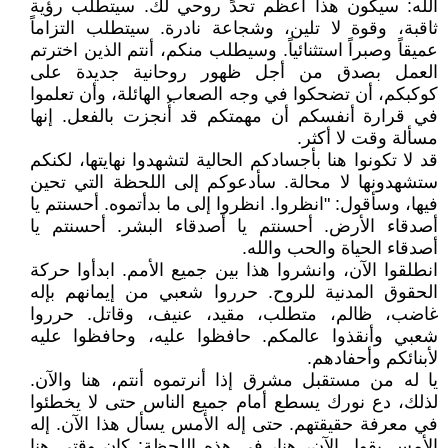
الله: سيكون هذا أعظم تحدٍّ روحي لك. سيتطلب رؤية
ثاقبة، وقوة لا تلين، وشجاعة نادرة. سيتطلب التزاماً
عميقاً وصبراً استثنائياً. وسيطلب منكم، أنتم الذين اخترتم
العمل بصدق من أجل ظهور روحانية جديدة على
كوكبكم، أن تضحكوا في وجه الصعاب الهائلة، وأن تعلموا
في قرارة أنفسكم أن مهمتكم قد أُنجزت بالفعل. إنها
مسألة وقت لا أكثر.
قد لا تكونوا هنا بأجسادكم الحالية لتشهدوا نهايتها، لكنكم
ستشهدونها لا محالة. سأدعوكم إلى اللحظة التي تحين
فيها، وسأقول: "انظروا. انظروا إلى ما بدأتموه. أحسنتم يا
أصدقاء الأرض. أحسنتم يا أصدقاء البشر. أحسنتم يا
أصدقاء الحياة والحب والله.
انطلقوا الآن، وانشروا هذا بين جميع الأمم. ابدأوا حركة
الحقوق المدنية للروح. حرروا شعبي من إيمانهم بإله
غاضب، ظالم، متطلب، مقيد، عنيف، وقاتل. حرروا
شعبي وأنقذوا عالمكم. حافظوا عليه، وحافظوا عليه
لأبنائكم وأحفادهم.
يا له من مستقبل مشرق إذا أنرتموه أنتم، هنا والآن.
لذلك، دع نورك يسطع أمام جميع الناس حتى لا يخطئوا
في معرفة حقيقتهم. حتى إله الأمس يسأل هذا الآن. إله
الأمس يقول الآن، هنا، في هذه اللحظة: كان وقتي هنا