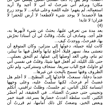
مكان! وبرغم أني شرحتُ له أني لا أجيد ولا أريد
استعماله، لم يفهم! عليه اللعنة وعلى غبائه... لا يوجد زرع
هنا لأحصده! لا يوجد شيء لأقطعه! لا أرض للحفر! لا
فئران! لا غابة!
(4)
بعد مدة من تعرفي عليها، بحثتُ عن شيء لأبهرها به،
فلم أجد، وصادف أن بكتْ، وقالتْ لي أن أستاذا تحرّش
بها، ففرحتُ، ووجدتُ كيف...
كانت ليلة جميلة، دعوتُها إلى منزلي، وكان المتوقع أن
نتعشى معا، نسهر قليلا، أخلع ثيابها وأفعل فيها ما تيسّر،
ثم ننام، وفي الغد أوصلها إلى عملها، ثم ألتحق بعملي...
حتى تلك الليلة، لم أفعل فيها شيئا، وقلتُ في نفسي أني
لو حاولتُ فتح الباب سريعا، ستخاف وستتركني، ولم تكن
الظروف وقتها تسمح بالبحث عن غيرها...
عندما دخلنا، سمعتْ، فأخ‍ذتُها إلى المطبخ... لا أعلم هل
غضبتْ أم فرحتْ، لكنها سلّمتْ عليه، وعلى وجهها
ابتسامة ككل الناس، ثم جلستْ، وظلتْ تراقبني، أتكلم
وتجيبني حتى حضرتُ العشاء... في الحقيقة، لم أحضّر
الكثير، كانت سلطة أعددتُ خضارها بسرعة، قنينة خمر
وبعض الخبز، وضعتُ كل ذلك أمامها، ثم قررتُ أن