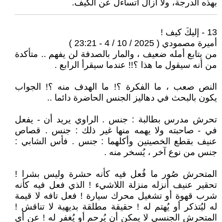
بهذه الدرجة، ولا أزال أتساءل عن الكيف.
13 - إليكَ كيف !
أميرة مصمودي ( 2025 / 10 / 4 - 23:21 )
من يتابع أمله ضعيف ، والمار بالصدفة لن يفهم .. متأكدة
من أنه سيقول ما هذا ؟!! عندما سيقرأ الرابع .
النص صعب ، ما الفكرة ؟! ما الهدف منه ؟! الجواب
يكون بالبحث في دهاليز الجنس الحاضرة دائما ..
تحرش مدرس بطالبة : جنس . الراوي يريد أن - يفعل
في - صاحبته ولا يهمه منها غير ذلك : جنس . قصاص
عنيف بقطع الخصيتين وأكلهما : جنس . فأس الشابي :
جنس من نوع آخر ، يُسخر منه .
المتحرش صُور ما فُعل فيه كأنه حشرة وليس بشرا !
تحقير عنيف أنزله منزلة اللاشيء ! الذي فعل فيه كأنه
شرب قهوة أو تشغيل محرك سيارة ! فعل تافه لا قيمة
له ليُتذكر أو يُهتم له ! حقيقة مطلقة بديهية لا تناقش !
المتحرش الجنسي لا يمكن أن يُرحم أو يُغفر له ! عن أي