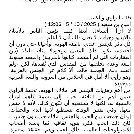
15 - الراوي والكاتب...
أمين بن سعيد ( 2025 / 10 / 5 - 12:06 )
لا أزال أتساءل أيضا كيف يؤمن الناس بالأديان
والأيديولوجيات، لا يعني ذلك أني لا أعلم.
كل ذكر للجنس عندي، باطنه الهوية، وأحيانا حتى دون أن
أقصده، يكون ذلك المعنى موجودا! مثلا، قلتُ: (من
الفنتازيات التي لم أستطع كتابتها بالعربية) والقصد صعوبة
اللغة وعدم تخلصها من المقدس الذي يُقيدها، لكن -ولم
أتعمد ذلك- الجملة قالت ألا كلام عن الجنس بالعربية،
وهو رأيي ألا أمل في الخلاص من العروبة واللغة العربية
موجودة.
من أهم رمزيات الجنس في ملاك، الهوية، تخبط الراوي
فيمن أهم بين الثلاثة، حمله إلى بسمة كأهم امرأة
بالنسبة له، لكنها لا تستطيع أن تكون كذلك لأنه لا جنس
معها، وفي نفس الوقت تستطيع لأنها الدم والجينات.
إيمان جمعت بين الحب والجنس، ملاك حب دون جنس...
كأن ذلك الحب فكر، هوية ثقافية كما يعتقد أصحاب
الأيديولوجيات العالمية، ذلك الحب وهم، حقيقة متغيرة.