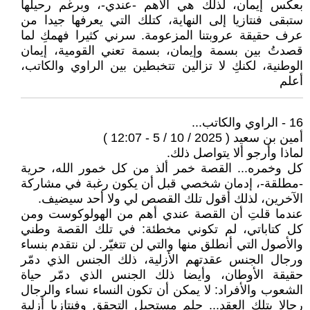
بعكس إيمان، لذلك هي الأهم -عندي-، وبرغم رحيلها
ستبقى فنتازيا إلى النهاية، كتلك التي يعرفها جيدا من
عرف حقيقة عروبتنا المزعومة. سرني كثيرا فهمكِ لما
قصدتُ بين بسمة وإيمان، بسمة تعني القومية، إيمان
الوطنية، لكنكِ لا تزالين تتخبطين بين الراوي والكاتب،
أعلم
16 - الراوي والكاتب...
أمين بن سعيد ( 2025 / 10 / 5 - 12:07 )
لماذا وأرجو ألا يتواصل ذلك.
كل وخمره... القصة خمر ألذ من كل خمور الله، حرية
-مطلقة-، إدمان شخصي قبل أن يكون رغبة في مشاركة
الآخرين، لذلك أقول تلك القصص لي ولا أحد سيضيف.
عندما قلتِ أن القصة عندي أهم من الهولوكوست ومن
كل كتاباتي، لم تكوني مخطئة: في تلك القصة وطني
والأصول التي أنطلق منها والتي لن تتغيّر. لن نتقدم بنساء
ورجال الجنس عقدتهم الأزلية، ذلك الجنس الذي دمّر
حقيقة الأوطان، وأيضا ذلك الجنس الذي دمّر حياة
الشعوب والأفراد: لا يمكن أن تكون النساء نساء والرجال
رجالا بتلك العقد... حلم مستحيل التحقق وفنتازيا أزلية