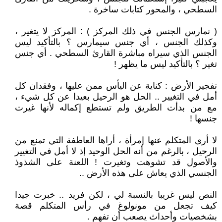
السطحي ، والمحور كتابات ساخرة .
( نمارس الجنس في ذلك المركز ) : المركز لا يتغير ،
وكذلك الجنس ، أي جنس سيمارس ؟ بالتأكيد ليس
الجنس الذي سيراه مباشرة القارئ السطحي . أي جنس
تغير ؟ بالتأكيد ليس ما يظهر !
تفجير الأرض : كناية عن اليأس ممن عليها ، وفقدان كل
أمل في التغيير .. الحل هو الرحيل بعيدا عن كل شيء ،
مع من بدأت الطريق ولم تستطع إكماله لأنها غيرت
جنسها !
لا أرى المتكلم عنها إمرأة ، أراها العاطفة التي تمنع من
الرحيل ، بالرغم من أنه الحل الوحيد إذ لا أمل في التغيير
والأصول قد تشوهت وتغيرت ! اللعنة على الشذوذ
الجنسي الذي يعاش على هذه الأرض ..
النص ليس غريبا بالنسبة لي ، لكن فريد .. خبرت جيدا
كيف تجعل من مونولوغ في رأس المتكلم قصة
بشخصيات وأحداث يصعب أن تفهم .