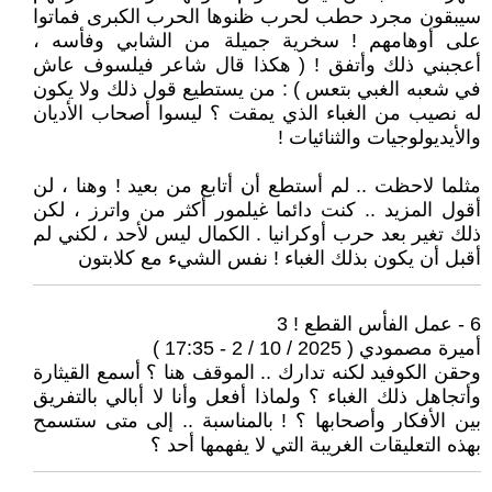
سيبقون مجرد حطب لحرب ظنوها الحرب الكبرى فماتوا
على أوهامهم ! سخرية جميلة من الشابي وفأسه ،
أعجبني ذلك وأتفق ! ( هكذا قال شاعر فيلسوف عاش
في شعبه الغبي بتعس ) : من يستطيع قول ذلك ولا يكون
له نصيب من الغباء الذي يمقت ؟ ليسوا أصحاب الأديان
والأيديولوجيات والثنائيات !
مثلما لاحظت .. لم أستطع أن أتابع من بعيد ! وهنا ، لن
أقول المزيد .. كنت دائما غيلمور أكثر من واترز ، لكن
ذلك تغير بعد حرب أوكرانيا . الكمال ليس لأحد ، لكني لم
أقبل أن يكون بذلك الغباء ! نفس الشيء مع كلابتون
6 - عمل الفأس القطع ! 3
أميرة مصمودي ( 2025 / 10 / 2 - 17:35 )
وحقن الكوفيد لكنه تدارك .. الموقف هنا ؟ أسمع القيثارة
وأتجاهل ذلك الغباء ؟ ولماذا أفعل وأنا لا أبالي بالتفريق
بين الأفكار وأصحابها ؟ ! بالمناسبة .. إلى متى ستسمح
بهذه التعليقات الغريبة التي لا يفهمها أحد ؟