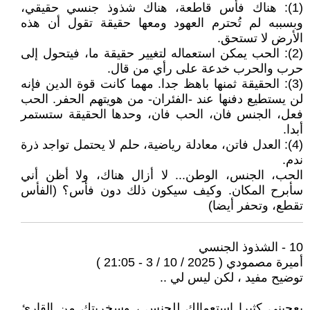
(1): هناك فأس قاطعة، هناك شذوذ جنسي حقيقي،
وبسببه لم تُحترم العهود ومعها حقيقة تقول أن هذه
الأرض لا تستحق.
(2): الحب يمكن استعماله لتغيير حقيقة ما، فيتحول إلى
حرب والحرب خدعة على رأي من قال.
(3): الحقيقة ثمنها باهظ جدا. مهما كانت قوة الدين فإنه
لن يستطيع دفنها عند -الفئران- من هويتهم الحفر. الحب
فعل، الجنس فان، الحب فان، وحدها الحقيقة ستستمر
أبدا.
(4): العدل فاتن، معادلة رياضية، حلم لا يحتمل تواجد ذرة
ندم.
الحب، الجنس، الوطن... لا أزال هناك، ولا أظن أني
سأبرح المكان. وكيف سيكون ذلك دون فأس؟ (الفأس
تقطع، وتحفر أيضا)
10 - الشذوذ الجنسي
أميرة مصمودي ( 2025 / 10 / 3 - 21:05 )
توضيح مفيد ، لكن ليس لي ..
يعجبني كثيرا إستعمالك للجنس ، وسخريتك من القارئ