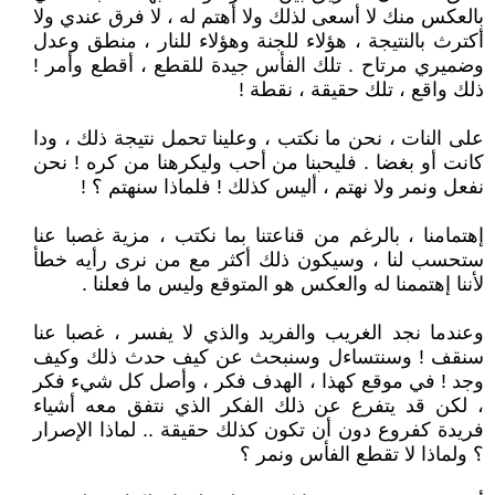
بالعكس منك لا أسعى لذلك ولا أهتم له ، لا فرق عندي ولا
أكترث بالنتيجة ، هؤلاء للجنة وهؤلاء للنار ، منطق وعدل
وضميري مرتاح . تلك الفأس جيدة للقطع ، أقطع وأمر !
ذلك واقع ، تلك حقيقة ، نقطة !
على النات ، نحن ما نكتب ، وعلينا تحمل نتيجة ذلك ، ودا
كانت أو بغضا . فليحبنا من أحب وليكرهنا من كره ! نحن
نفعل ونمر ولا نهتم ، أليس كذلك ! فلماذا سنهتم ؟ !
إهتمامنا ، بالرغم من قناعتنا بما نكتب ، مزية غصبا عنا
ستحسب لنا ، وسيكون ذلك أكثر مع من نرى رأيه خطأ
لأننا إهتممنا له والعكس هو المتوقع وليس ما فعلنا .
وعندما نجد الغريب والفريد والذي لا يفسر ، غصبا عنا
سنقف ! وسنتساءل وسنبحث عن كيف حدث ذلك وكيف
وجد ! في موقع كهذا ، الهدف فكر ، وأصل كل شيء فكر
، لكن قد يتفرع عن ذلك الفكر الذي نتفق معه أشياء
فريدة كفروع دون أن تكون كذلك حقيقة .. لماذا الإصرار
؟ ولماذا لا تقطع الفأس ونمر ؟