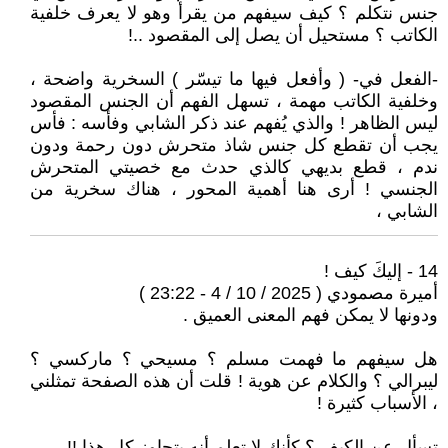
جنس نتكلم ؟ كيف سيفهم من يقرأ وهو لا يعرف خلفية
الكاتب ؟ مستحيل أن يصل إلى المقصود ..!
-الفعل في- ( وأفعل فيها ما تيسّر ) السخرية واضحة ،
وخلفية الكاتب مهمة ، تسهل الفهم أن الجنس المقصود
ليس الظاهر ! والذي يُفهم عند ذكر الشابي وفأسه : فأس
يجب أن تقطع كل جنس شاذ متحرش دون رحمة ودون
ندم ، قطع بديهي كالذي حدث مع خصيتي المتحرش
الجنسي ! أرى هنا أهمية المحور ، هناك سخرية من
الشابي ،
14 - إليكَ كيف !
أميرة مصمودي ( 2025 / 10 / 4 - 23:22 )
ودونها لا يمكن فهم المعنى العميق .
هل سيفهم ما فهمت مسلم ؟ مسيحي ؟ ماركسي ؟
ليبرالي ؟ والكلام عن هوية ! قلت أن هذه الصفحة تمثلني
، الأسباب كثيرة !
تسأل عن الكيف ؟ كأنك لا تعلم أنه يتجاوز كل هذا !!