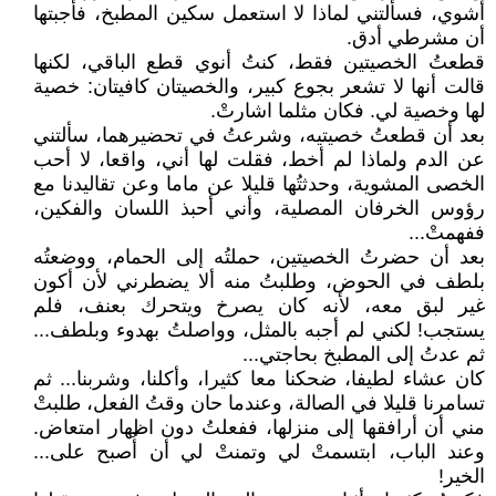
أشوي، فسألتني لماذا لا استعمل سكين المطبخ، فأجبتها
أن مشرطي أدق.
قطعتُ الخصيتين فقط، كنتُ أنوي قطع الباقي، لكنها
قالت أنها لا تشعر بجوع كبير، والخصيتان كافيتان: خصية
لها وخصية لي. فكان مثلما اشارتْ.
بعد أن قطعتُ خصيتيه، وشرعتُ في تحضيرهما، سألتني
عن الدم ولماذا لم أخط، فقلت لها أني، واقعا، لا أحب
الخصى المشوية، وحدثتُها قليلا عن ماما وعن تقاليدنا مع
رؤوس الخرفان المصلية، وأني أحبذ اللسان والفكين،
ففهمتْ...
بعد أن حضرتُ الخصيتين، حملتُه إلى الحمام، ووضعتُه
بلطف في الحوض، وطلبتُ منه ألا يضطرني لأن أكون
غير لبق معه، لأنه كان يصرخ ويتحرك بعنف، فلم
يستجب! لكني لم أجبه بالمثل، وواصلتُ بهدوء وبلطف...
ثم عدتُ إلى المطبخ بحاجتي...
كان عشاء لطيفا، ضحكنا معا كثيرا، وأكلنا، وشربنا... ثم
تسامرنا قليلا في الصالة، وعندما حان وقتُ الفعل، طلبتْ
مني أن أرافقها إلى منزلها، ففعلتُ دون اظهار امتعاض.
وعند الباب، ابتسمتْ لي وتمنتْ لي أن أُصبح على...
الخير!