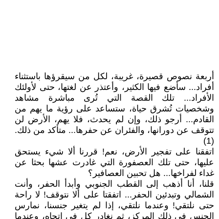
أربعة نصوص قصيرة، غريبة، لكل من سيقرؤها باستثناء
أفراد... سأضع فيها الكثير، وأعتذر عن لغتها، حتى لأولئك
الأفراد... تلك القصة التي تُرى مباشرة مشاهد
وشخصيات تُشرق حياة، ستساعد على رؤية ما يهم من
القادم... أرجو ذلك، وإن لم يحدث، فلا يهم، الأرض لن
تتوقف عن دورانها، والفئران عن حفرها... متأكد من ذلك.
(1)
اتفقنا على تفجير الأرض، نعم! قررنا ألا شيء يستحق
عليها، حتى تلك العصفورة التي غادرت عشها بحثا عن
غداء لفراخها... هل تحبين العصافير؟
قلنا، أنا أذهب إلى القطب الجنوبي وأبدأ الحفر، وأنت
الشمالي وتبدئين الحفر... اتفقتا على ألا نتوقف! لا راحة
حتى نلتقي! وعندما نلتقي، إذا لم يتغير جنسنا، نمارس
الجنس في ذلك المركز، ثم نغادر كل في اتجاه، وعندما