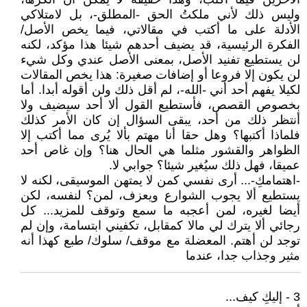
وليس ذلك لأني ملكتُ الحق -المطلق-، بل لامتلاكي
الأدلة على ما أكتب في مقالاتي، فيما يخص الأصل/
الفكرة الرئيسية، قد يضيف أحدهم شيئا هذا مؤكد، لكنه
لن يستطيع تفنيد الأصل، بمعنى الأصل عندي وكل شيء
لن يكون إلا فروعا أو إضافات صغيرة: هذا يخص المقالات
لكيلا يفهم أحد أني -الله-، لم أقل ذلك ولن أقوله أبدا. أما
بخصوص القصص، فأستطيع القول ألا أحد سيضيف ولا
أنتظر ذلك من أحد، يبقى السؤال إن كان الأمر كذلك
فلماذا أكتبها؟ وهل حقا أنا مهتم بألا يُرى مما أكتب إلا
الظواهر والقشور مثلما هي الحال هنا؟ وإن غاص أحد
عميقا، فهل ذلك سيُغير شيئا؟ جوابي لا.
-اهتمامكِ-... أرى نفسي كمن لا يمتهن الموسيقى، لكنه لا
يستطيع ألا يجوب الشوارع ويعزف، لمن؟ لنفسه، لكن
أيضا لغيره، لمن أعجبه ما سمع وتوقف للمزيد... كل
رجائي ألا يترك لي مالا كمقابل، تكفيني ابتسامة، وإن لم
توجد لن أهتم. المعضلة مع موقف/ سلوك/ طبع كهذا أنه
مثير وجذاب جدا، عندما
3 - إليكِ كيف...