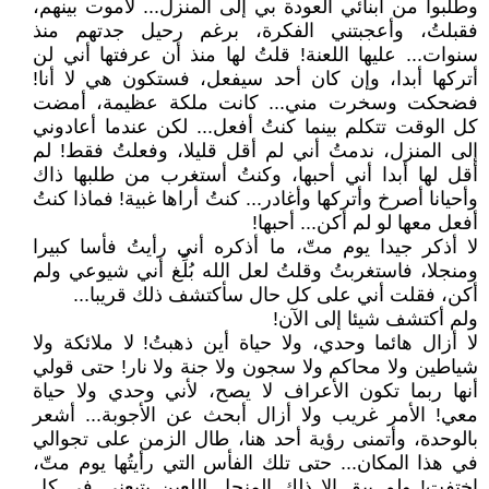
وطلبوا من أبنائي العودة بي إلى المنزل... لأموت بينهم،
فقبلتُ، وأعجبتني الفكرة، برغم رحيل جدتهم منذ
سنوات... عليها اللعنة! قلتُ لها منذ أن عرفتها أني لن
أتركها أبدا، وإن كان أحد سيفعل، فستكون هي لا أنا!
فضحكت وسخرت مني... كانت ملكة عظيمة، أمضت
كل الوقت تتكلم بينما كنتُ أفعل... لكن عندما أعادوني
إلى المنزل، ندمتُ أني لم أقل قليلا، وفعلتُ فقط! لم
أقل لها أبدا أني أحبها، وكنتُ أستغرب من طلبها ذاك
وأحيانا أصرخ وأتركها وأغادر... كنتُ أراها غبية! فماذا كنتُ
أفعل معها لو لم أكن... أحبها!
لا أذكر جيدا يوم متّ، ما أذكره أني رأيتُ فأسا كبيرا
ومنجلا، فاستغربتُ وقلتُ لعل الله بُلِّغ أني شيوعي ولم
أكن، فقلت أني على كل حال سأكتشف ذلك قريبا...
ولم أكتشف شيئا إلى الآن!
لا أزال هائما وحدي، ولا حياة أين ذهبتُ! لا ملائكة ولا
شياطين ولا محاكم ولا سجون ولا جنة ولا نار! حتى قولي
أنها ربما تكون الأعراف لا يصح، لأني وحدي ولا حياة
معي! الأمر غريب ولا أزال أبحث عن الأجوبة... أشعر
بالوحدة، وأتمنى رؤية أحد هنا، طال الزمن على تجوالي
في هذا المكان... حتى تلك الفأس التي رأيتُها يوم متّ،
اختفت! ولم يبق إلا ذلك المنجل اللعين يتبعني في كل