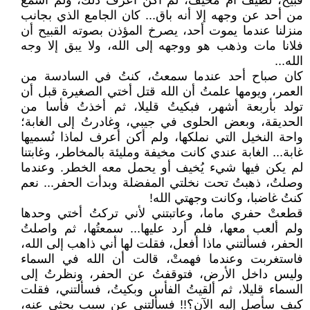
قبيح، لطيف أم مخيف، لم أكن أعرف ذلك، ولم أسمع
من أحد عن وجهه إلا أنه باق... كان الجامع الذي بجانب
منزلنا عندما يموت أحد، يصرخ المؤذن بصوته القبيح أن
فلانا مات وذهب هو ووجهه إلى الله، ولا يبق إلا وجه
الله...
كان صباح أحد عندما سمعتُ، كنتُ في السادسة من
العمر، ويومها علمتُ أن الله قتل أختي الصغيرة قبل أن
تولد بأربعة أشهر، فبكيتُ قليلا، ثم أخذتُ فأسا من
الحديقة، وبعض الحلوى في جيبي، وغادرتُ إلى الغابة؛
واحة النخيل التي نملكها، ولم أكن أعرف لماذا نُسميها
غابة... الغابة عندي كانت مخيفة ومليئة بالمخاطر، وغابتنا
لم يكن فيها شيء يُخيف أو يحمل معه الخطر. وعندما
وصلتُ، ذهبتُ تحت نخلتي المفضلة وبدأت الحفر... نعم
كنتُ غاضبا، وكانت وجهتي الله!
قطعتْ حفري ماما، وعاتبتني لأني تركتُ أختي وحدها
ولم ألعب معها، فلم أرد عليها... سمعتُها، ثم واصلتُ
الحفر، فسألتني ماذا أفعل، فقلت لها أني ذاهب إلى الله،
فاستغربت وعندما فهمتْ، قالت أن الله في السماء
وليس داخل الأرض، فتوقفتُ عن الحفر، ونظرتُ إلى
السماء قليلا، ثم ألقيتُ الفأس وبكيتُ، فسألتني، فقلت
كيف سأصل إليه الآن؟!! فسألتني عن سبب بحثي عنه،