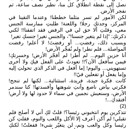
نصل إلى نقطة انطلاق كل منا، نطير نصف ساعة، ثم
نفجر الأرض.
لكن الأمور لم تسر مثلما خططنا! وعندما التقينا في
المركز، وجدتكِ رجلا! واللعنة! طلبتِ ممارسة الجنس
معي، وقلتِ ألا حق لي في الرفض فقد اتفقنا!! لكني
ذكرتكِ: "إذا لم يتغير جنسنا!"، والجنس تغير! جنسكِ تغير!
وبسبب ذلك، رفضتِ... أو رفضتَ! لا أعلم! رفضت
المواصلة... فلم نطر! ولم نُفجِّر الأرض!
أنا حزين اليوم... لم أطر! لم أفجّر الأرض! وخسرتكِ!
فيمن سأفعل الآن؟!! تعودتُ على الفعل فيكِ ولا أخرى
تستهويني... واليوم! إما أفعل في الذكر الذي تحولتِ إليه
وإما يفعل أو تفعلين فيّ!!
كانت فكرة جيدة، فريدة، استثنائية... لكنها لم تنجح!
فكرتي بياض ناصع وأنتِ شوهتها وأفسدتها! كنا سندمر
الأرض، وسنعيش نجمين في سماء لا حدود لها ولا أرض!
أفتقدكِ...!
(2)
تتذكرين يوم انتخبوني رئيسا؟! قلتُ لكِ أني لا أصلح فلم
تقبلي! لم أكن أعرف إلا الأكل واللعب والنوم، فقلتِ كن
رئيسا وكل والعب ونم، لن يتغيّر شيء! ففعلتُ! لكنكِ