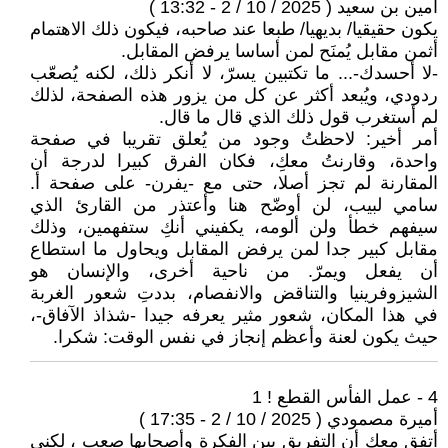
أمين بن سعيد ( 2025 / 10 / 2 - 13:32 )
يكون حقيقيا/ بديهيا/ طبعا عند صاحبه، فيكون ذلك الاهتمام
أثمن مقابل يُمنَح لمن أساسا يرفض المقابل.
-لا أحسدك-... ما تكتبين يسرّ، لا أنكر ذلك، لكنه يُصعّب
ردودي، ويُبعد أكثر عن كل من يزور هذه الصفحة، لذلك
لم أستغرب قول ذلك الذي قال ما قال.
أمر أخير: لاحظتُ وجود من يُعلق تقريبا في صفحة
واحدة، وقارنتُ معكِ، فكان الفرق كبيرا لدرجة أن
المقارنة لم تجز أصلا، حتى مع -يفرن- على صفحة أ.
سامي لبيب، لن أوضّح هنا وأعتذر من القارئ الذي
سيفهم خطأ ولن ألومه، يكفيني أنكِ ستفهمين، وذلك
مقابل كبير جدا لمن يرفض المقابل ويحاول ما استطاع
أن يفعل ويمرّ. من ناحية أخرى، والإنسان هو
الشيزوفرينيا والتناقض والانفصام، بددتِ شعور الغربة
في هذا المكان، شعور مثير يعرفه جيدا -ش‍ذاذ الآفاق-،
حيث يكون لعنة وأعظم إنجاز في نفس الوقت: شكرا.
4 - عمل الفأس القطع ! 1
أميرة مصمودي ( 2025 / 10 / 2 - 17:35 )
أتفق معك أن التفريق بين الفكرة وأصحابها صعب ، لكني