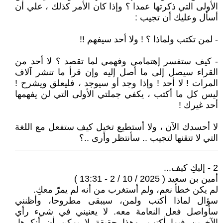
الأولى التي ذكرتها عمدا ؟ وإذا كان الأمر كذلك ، علي أن
أسأل وعليك أن تجيب :
- لمن تكتب ولماذا ؟ ! ولا أحد سيفهم !!
- كيف ستفسر إهتمامي وفهمي لما تقصد ؟ لا أحد من
القراء سيصل إلى ما أصل إليه وإن قرأ ما تنشر آلاف
المرات ! لا أحد ! وإذا وجد أو سيوجد ، فليعلق ويشرح !
ليس كل ما أكتب ، يكفي جملتي الأولى التي لن يفهمها
أحد غيرك !
لا أحسدك الآن ، ولا أستطيع تخيل كيف ستفعل مع اللغة
التي لا تتقنها لتجيب .. سأنتظر وأرى ..؟
2 - إليكِ كيف...
أمين بن سعيد ( 2025 / 10 / 2 - 13:31 )
لم يكن خطأ نعم، ولم أستغرب من أنه لم يمرّ معكِ.
سؤال لماذا أكتب ولمن، سيبقى مطروحا، وأظنني
سأواصل فعل النعامة معه. لا يعنيني في شيء رأي
الآخرين فيما أكتب، وهذا حقيقة لا يمكن أن أنكرها،