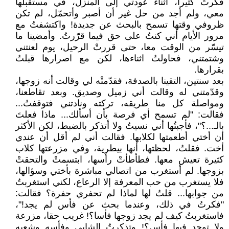
فكرتُ كثيرا، أثناء عودتي إلى المنزل، في مستقبلها
معي، ولم أجد من حل غير أن أصبر وأتحمّل، لم تكن
ظروفي وقتها تسمح بالبحث عن جديدة! واكتشفتُ مع
مرور الأيام أني كنتُ على حق فيما قرّرتُ. وأمضينا ما
تيسّر من الوقت معا، حتى قررتْ الرحيل، يوم لعنتني
وشتمتني، فحاولتُ اثناءها، لكن مع اصرارها قبلتُ
بقرارها.
بعد سنتين، التقينا بالصدفة، فقدّمتْه لي وقالت أنه زوجها،
وقدّمتني له وقالت أني زميل وصديق. وبعد تقاطعنا،
ومواصلة كل منا طريقه، تركته ونادتني فتوقفتُ...
فقالت: "لم تسمح أي فرصة بأن أسألك... ماذا فعلتَ
بالـ...؟"، فأجبتُها أني نسيتُ ولا أتذكر بالضبط، لكن الأكثر
أن أختي أطعمتها لكلابها. فقالت أني لم أقل أن عندي
أخت. فقلتُ، لحظتها، أنها بيطرية، وفي مزرعتها كلاب
كثيرة تعيش معها. فطأطأتْ رأسها، ابتسمتْ والتحقتْ
بزوجها. لم أستغرب من اتصالي مباشرة بأختي وسؤالها،
فلا يستغرب من حب المعرفة إلا الرعاع، لكني استغربتُ
من جوابها... قلتُ لها لماذا لم تحفري حفرة؟ فقالت:
"فكرتُ في ذلك، وعندما بحث عن فأس لم يجد!"،
فاستغربتُ كيف لم يجد زوجها فأسا؟! غريب حقا، مزرعة
ولا توجد فيها فأس؟! وتذكرتُ الشابي وفأسه وشعبه