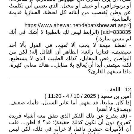
أو برنوغرافي، أو عنيف أو مختل. الذي يعنيني أني تكلمتُ
عن وطن يُغتصب من أبنائه كل لحظة. الفنتازيا قديمة
بالمناسبة
[https://www.ahewar.net/debat/show.art.asp?
aid=833835] (الرابط ليس لكِ بالطبع! لا أشك في أنك
لم تنسي سارة.)
- نقطة مهمة لا يجب ألا تُفهم، في القول بألا أحد
سيضيف، فنتازيا رائعة: الظاهر أن القائل إله! لكن من
البواطن رفض المقابل، كذلك الطبيب الذي لا يستطيع،
لكنه سيتمنى أبدا أن يُعالج بلا مقابل... هناك معاني كثيرة،
ماذا سيفهم القارئ؟
12 - اللغة...
أمين بن سعيد ( 2025 / 10 / 4 - 11:20 )
إذا كان متابعا، قد يفهم. أما عابر السبيل، فأمله ضعيف.
وبصدق: لا أهتم!
- (قد يتفرع عن ذلك الفكر الذي نتفق معه أشياء فريدة
كفروع دون أن تكون كذلك حقيقة): قد؟ لا أظن... قلت
أن الأميرات حضرن دائما، لا غرابة في ذلك، لكن ليس