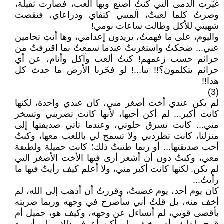
غيّرتِ الدمى التي كنتُ أصنع وبها ألعب، فصارت ثقيلة،
وصرتُ كلما لعبتُ، آلمتني كتفاي وذراعاي، فنقصت
شهيتي للأكل وطالت ساعات نومي!
واليوم، على ما فهمتُ، يريدون إعدامي، وها أنتِ تحامين
عني... ضحكتُ واستغربتُ عندما سمعتُ بما اقترفتُ من
جرائم حسب زعمهم! كنتُ ألعب وآكل وأنام، عن أي
جرائم يتكلمون؟!! تبا...! لو فجّرنا الأرض ما حدث كل
هذا!!
(3)
لم يكن عندي أخت أصغر مني، كان عندي واحدة، لكنها
كانت أكبر... لم أكن أحبها، لأنها كانت تضربني وتسخر
مني... كانت تسرق حلوتي، وعندما تأتي صديقتها إلى
منزلنا، كانت تطردني ولا تسمح لي باللعب معها، وكنتُ
أحب صديقتها... أو ربما ظننتُ ذلك؛ كانت جميلة ولطيفة
معي، وكنتُ دون أن أشعر أرى فيها الأخت الأصغر التي
لم تكن. لكنها كانت أكبر مني، ولا أعلم كيف رأيتُ فيها ما
رأيتُ...
كان يوم أحد، يوم غضبتُ، وقررتُ أن أذهب إلى الله، لم
أخف منه، بل قلتُ أني سأصرخ في وجهه وربما ضربته
بأقصى قوتي، لم أتساءل عن وجهه، وكيف هو، جميل أم