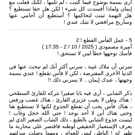
أرى بسمة بوضوح فيما كتبت ، لم تلمها ، لكنك فعلت مع
إيمان ولماذا أفسدت كل شيء ! لكن هل حقا تستطيع ؟
هل التهمة ثبتت لتحاكمها ؟ أستطيع أن أحامي عنها
وسأربح مرافعتي لا شك عندي !
5 - عمل الفأس القطع ! 2
أميرة مصمودي ( 2025 / 10 / 2 - 17:35 )
فأسك توجهها خطأ لمن لا تستحق !
سرني أن ملاك غبية ، سرني أكثر أنك لم تبحث عنها في
الدنيا الأخرى المفترضة ، لكن لا فأس تقطع ! عندي بسمة
وجهتها ، عندك إيمان .. لا يسرني ذلك !!
ذكر الشابي ، أرى فيه بابا صغيرا تتركه للقارئ السطحي
: هناك وطن لا يغيب عزيزي القارئ ، هناك غضب ورفض
، هناك فأس يجب أن تقطع الج‍ذوع لكنها لا تستطيع هنا
وحتى هناك أين لا أحد يوجد ! حتى الله خجل وغاب !
ليست جذوع الشابي بالطبع ، ذلك الشاب الصغير الذي لم
يعرف الإستعمار الحقيقي لوطنه فاقتصر على محاربة ما
ظهر له ! الباطن ليس للعوام ، ومهما وصلت منزلتهم