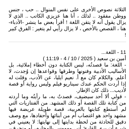
الثلاثة نصوص الأخرى على نفس المنوال .. حب ، جنس
ووطن مفقود .. لذلك ، أنا هنا عزيزي الكاتب .. الذي لا
يزال يقول أنه لا يتقن اللغة ! أقرأ بعض ما ينشر -الأدباء-
هنا ، القصص بالأخص ، لا يزال رأيي لم يتغير : الفرق كبير
!
11 - اللغة...
أمين بن سعيد ( 2025 / 10 / 4 - 11:19 )
- اللغة: ما قصدتُه، ليس الكتابة دون أخطاء إملائية، بل
الأساليب الأدبية وفنونها وطرقها وقواعدها إن وُجدت، لا
أعلم. والكلام كان مع أ. نعيم ايليا، عن الأدب، وقلت له
إذا أردت الحكم عندك سيناريو فيلم وليس رواية أو قصة
لأديب... ذلك كان الإطار.
- قولي ألا أحد سيضيف، قصدتُ به، ما رأيتُه وما أردته
من كتابة تلك القصة أو ذلك المشهد. من الفنتازيات التي
لم أستطع كتابتها بالعربية، قصة طويلة عريضة فيها
مشهد واحد هو اغتصاب أم من أبنائها وأحفادها، مع وصف
دقيق للحادثة من لحظة بدايتها إلى نهايتها‌: لا يعنيني في
شيء أن يرى القارئ أني مهووس بالمحارم، أو منحرف،