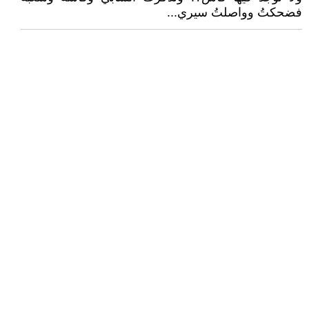
فضحكتُ وواصلتُ سيري...