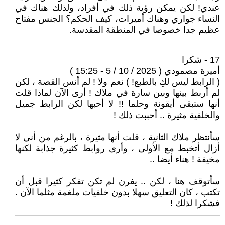
عندي! لكن يمكن رؤية ذلك في أفراد، ولذلك هناك في
النساء جواري وهناك أميرات، كيف الحكم؟ الجنس مفتاح
عظيم جدا خصوصا في المنطقة المقدسة.
17 - شكرا
أميرة مصمودي ( 2025 / 10 / 5 - 15:25 )
( الرابط ليس لكِ بالطبع! ) نعم ولا ! لم أنس القصة ، لكن
لم أربط بينها وبين سارة في ملاك ! أرى الآن لماذا قلت
أنها ستبقى أيقونة وحلما !! لا أحبها لكن الرابط جميل
والخلفية مثيرة .. أحببت ذلك !
سأنتظر ملاك الثانية ، قلت أنها مثيرة ، بالرغم من أني لا
أزال أتخبط مع الأولى ، وأرى روابط كثيرة جذابة لكنها
مخيفة ! هناء أيضا ..
سأتوقف هنا ، لكن .. يفرن لم تكن تفكر كثيرا قبل أن
تكتب ، كان التعليق سهلا بدون خلفيات ملغمة مثلما الآن .
فشكرا لذلك !