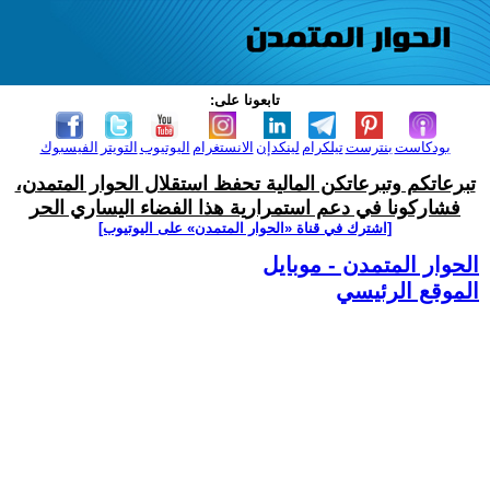
تابعونا على:
بودكاست
بنترست
تيلكرام
لينكدإن
الانستغرام
اليوتيوب
التويتر
الفيسبوك
تبرعاتكم وتبرعاتكن المالية تحفظ استقلال الحوار المتمدن،
فشاركونا في دعم استمرارية هذا الفضاء اليساري الحر
[اشترك في قناة ‫«الحوار المتمدن» على اليوتيوب]
الحوار المتمدن - موبايل
الموقع الرئيسي