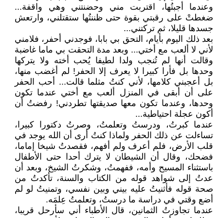
وعندما أجبتُها، اقتربت مني وحضنتني وهي واقفة...
ضغطتْ على رقبتي بقوة حتى ظننتُها ستقتلني، وارتعش
جسدها قليلا، ثم تركتني...
بعد ذلك اليوم بأيام، التحق بي بابا، فوجدني أحفر، فلامني
لأني لا ألعب مع أختي... وبعد مدة التحقت بي ماما غاضبة
وقالت أنها لم تُنجب ولدا لطيفا يُحب أخته ولا يتركها
وحدها بل فأرا كبيرا لا يعرف إلا الحفر! لم أغضب منها،
بل أعجبني كلامها، لأني كنتُ مثلما قالت... أحب الحفر
على أن أبقى في المنزل ألعب مع أختي عندما تكون
وحدها، وعندما تكون معها صديقتها تطردني! رفضتُ أن
أكون عجلة احتياطية...
عندما كبرتُ، ودرستُ وتعلمتُ، وصرتُ دكتورا كبيرا،
تساءلت عن ذلك الحفر ولماذا كنتُ أرى أن الله يوجد في
قلب الأرض، فلم أعرف ولم أفهم، فقصدتُ شيخا إماما،
فضحك، وقال أن الشيطان لا يترك أحدا حتى الأطفال
باستثناء المسيح وأمه، ففهمتُ، وشكرتُ الشيخ، وبعد أن
عدتُ إلى شواهد قوله من الكتاب والسنة، تأكدتُ من
صحة قوله فأثنيتُ عليه بيني وبين نفسي، وتمنيتُ لو لم
أضع وقتي في دراسة ما درستُ، وتعلمتُ عِلمَه.
عندما تجاوزتُ الثمانين، قال الأطباء أني سأرحل قريبا،