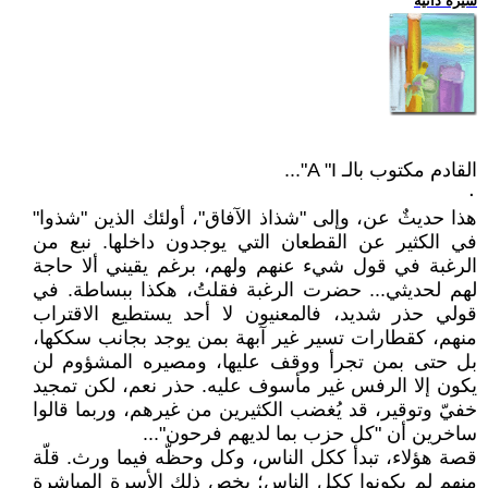
سيرة ذاتية
القادم مكتوب بالـ A "I"...
٠
هذا حديثٌ عن، وإلى "شذاذ الآفاق"، أولئك الذين "شذوا"
في الكثير عن القطعان التي يوجدون داخلها. نبع من
الرغبة في قول شيء عنهم ولهم، برغم يقيني ألا حاجة
لهم لحديثي... حضرت الرغبة فقلتُ، هكذا ببساطة. في
قولي حذر شديد، فالمعنيون لا أحد يستطيع الاقتراب
منهم، كقطارات تسير غير آبهة بمن يوجد بجانب سككها،
بل حتى بمن تجرأ ووقف عليها، ومصيره المشؤوم لن
يكون إلا الرفس غير مأسوف عليه. حذر نعم، لكن تمجيد
خفيّ وتوقير، قد يُغضب الكثيرين من غيرهم، وربما قالوا
ساخرين أن "كل حزب بما لديهم فرحون"...
قصة هؤلاء، تبدأ ككل الناس، وكل وحظّه فيما ورث. قلّة
منهم لم يكونوا ككل الناس؛ يخص ذلك الأسرة المباشرة