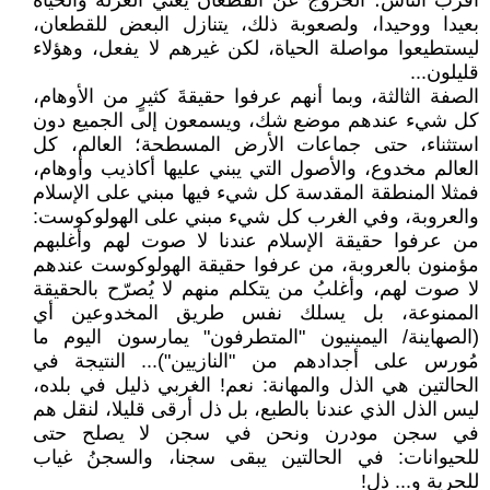
أقرب الناس؛ الخروج عن القطعان يعني العزلة والحياة
بعيدا ووحيدا، ولصعوبة ذلك، يتنازل البعض للقطعان،
ليستطيعوا مواصلة الحياة، لكن غيرهم لا يفعل، وهؤلاء
قليلون...
الصفة الثالثة، وبما أنهم عرفوا حقيقةَ كثيرٍ من الأوهام،
كل شيء عندهم موضع شك، ويسمعون إلى الجميع دون
استثناء، حتى جماعات الأرض المسطحة؛ العالم، كل
العالم مخدوع، والأصول التي يبني عليها أكاذيب وأوهام،
فمثلا المنطقة المقدسة كل شيء فيها مبني على الإسلام
والعروبة، وفي الغرب كل شيء مبني على الهولوكوست:
من عرفوا حقيقة الإسلام عندنا لا صوت لهم وأغلبهم
مؤمنون بالعروبة، من عرفوا حقيقة الهولوكوست عندهم
لا صوت لهم، وأغلبُ من يتكلم منهم لا يُصرّح بالحقيقة
الممنوعة، بل يسلك نفس طريق المخدوعين أي
(الصهاينة/ اليمينيون "المتطرفون" يمارسون اليوم ما
مُورس على أجدادهم من "النازيين")... النتيجة في
الحالتين هي الذل والمهانة: نعم! الغربي ذليل في بلده،
ليس الذل الذي عندنا بالطبع، بل ذل أرقى قليلا، لنقل هم
في سجن مودرن ونحن في سجن لا يصلح حتى
للحيوانات: في الحالتين يبقى سجنا، والسجنُ غياب
للحرية و... ذل!