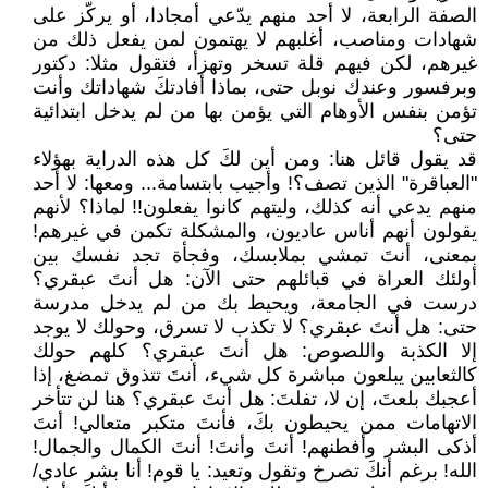
الصفة الرابعة، لا أحد منهم يدّعي أمجادا، أو يركّز على
شهادات ومناصب، أغلبهم لا يهتمون لمن يفعل ذلك من
غيرهم، لكن فيهم قلة تسخر وتهزأ، فتقول مثلا: دكتور
وبرفسور وعندك نوبل حتى، بماذا أفادتكَ شهاداتك وأنت
تؤمن بنفس الأوهام التي يؤمن بها من لم يدخل ابتدائية
حتى؟
قد يقول قائل هنا: ومن أين لكَ كل هذه الدراية بهؤلاء
"العباقرة" الذين تصف؟! وأجيب بابتسامة... ومعها: لا أحد
منهم يدعي أنه كذلك، وليتهم كانوا يفعلون!! لماذا؟ لأنهم
يقولون أنهم أناس عاديون، والمشكلة تكمن في غيرهم!
بمعنى، أنتَ تمشي بملابسك، وفجأة تجد نفسك بين
أولئك العراة في قبائلهم حتى الآن: هل أنتَ عبقري؟
درست في الجامعة، ويحيط بك من لم يدخل مدرسة
حتى: هل أنتَ عبقري؟ لا تكذب لا تسرق، وحولك لا يوجد
إلا الكذبة واللصوص: هل أنتَ عبقري؟ كلهم حولك
كالثعابين يبلعون مباشرة كل شيء، أنتَ تتذوق تمضغ، إذا
أعجبك بلعتَ، إن لا، تفلتَ: هل أنتَ عبقري؟ هنا لن تتأخر
الاتهامات ممن يحيطون بكَ، فأنتَ متكبر متعالي! أنتَ
أذكى البشر وأفطنهم! أنتَ وأنتَ! أنتَ الكمال والجمال!
الله! برغم أنكَ تصرخ وتقول وتعيد: يا قوم! أنا بشر عادي/