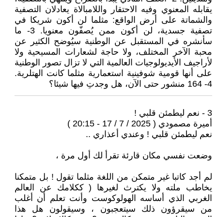
يقابله المعنوي وفيه الاحتقار واللامبالاة يعادلان التصفية
والشماتة على أرض الواقع: مثلما لن أكون شريكا في
تصفية جسدية، لن أكون ممن يُصفّون معنويا. 3- ما
سأنشره في المستقبل عن الوطنية سيُوضح الكثير عن
محبة الآخر المختلف، ولا حاجة لشعارات المسيحية ولا
لأراجيف الأيديولوجيات العالمية التي لا تزال تصور الوطنية
على أنها قومية شوفينية استعمارية مثلما كانت الهتلرية.
4- 164 منشور حتى الآن، هل وجدتِ فيها شيئا؟
3 - نعم ليطمئن قلبي !
أميرة مصمودي ( 2025 / 7 / 17 - 20:15 )
نعم ليطمئن قلبي ! وعندي أعذاري ..
وضعت نفسي مكان قارئة تقرأ لك أول مرة ،
لم أجد كاتبا غير متمكن من اللغة مثلما تقول ! بل متمكنا
يخاطب ملته ولا يكترث لغيرها ( ككلامك عن العالم
الغربي الذي أساسه الهولوكوست وأنت تعلم أن أغلب
من سيقرؤون ذلك سيتعجبون ، وسيقولون هل هذا