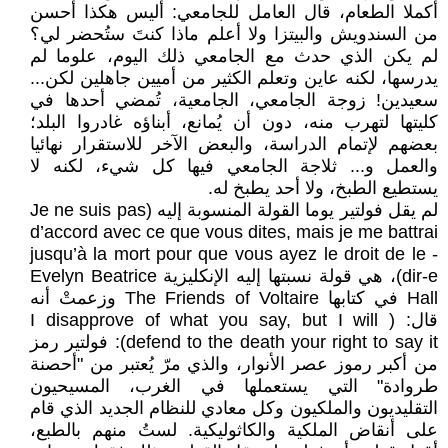
أكملا الطعام، قال العامل للجامعي: أليس هكذا أحسن
من السندويش والبيتزا ولا أعلم ماذا كنتَ ستُحضر لي؟
لم يكن الذي حدث مع الجامعي ذلك اليوم، علوما لم
يدرسها، لكنه عاين وتعلم الكثير من أميين جاهلين لكن...
سعيدين! زوجة الجامعي، الجامعية، تُمضي أحدها في
كليتها لتهرب منه، دون أن يُمانع، أبناؤه غادروا البلد؛
بعضهم لإتمام الدراسة، والبعض الآخر للاستقرار نهائيا
والعمل و... ثلاجة الجامعي فيها كل شيء، لكنه لا
يستطيع الطبخ، ولا أحد يطبخ له.
لم يقل فولتير يوما القولة المنسوبة إليه (Je ne suis pas
d’accord avec ce que vous dites, mais je me battrai
jusqu’à la mort pour que vous ayez le droit de le -
dir-e)، هي قولة نسبتها إليه الإنكليزية Evelyn Beatrice
Hall في كتابها The Friends of Voltaire وزعمتْ أنه
قال: ( I disapprove of what you say, but I will
defend to the death your right to say it): فولتير رمز
من أكبر رموز عصر الأنوار، والذي مرّ يُعتبر من "أحصنة
طروادة" التي يستعملها في الغرب، المسيحيون
التقليديون والملكيون وكل معادي للنظام الجديد الذي قام
على أنقاض الملكية والكاثوليكية. لستُ منهم بالطبع،