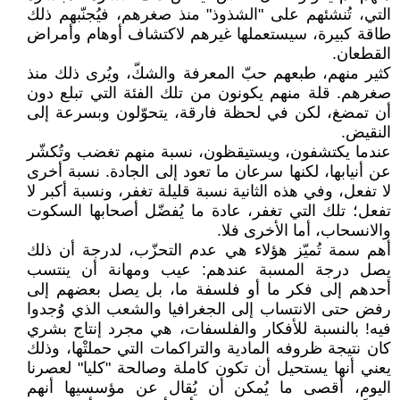
التي، تُنشئهم على "الشذوذ" منذ صغرهم، فيُجنّبهم ذلك
طاقة كبيرة، سيستعملها غيرهم لاكتشاف أوهام وأمراض
القطعان.
كثير منهم، طبعهم حبّ المعرفة والشكّ، ويُرى ذلك منذ
صغرهم. قلة منهم يكونون من تلك الفئة التي تبلع دون
أن تمضغ، لكن في لحظة فارقة، يتحوّلون وبسرعة إلى
النقيض.
عندما يكتشفون، ويستيقظون، نسبة منهم تغضب وتُكشّر
عن أنيابها، لكنها سرعان ما تعود إلى الجادة. نسبة أخرى
لا تفعل، وفي هذه الثانية نسبة قليلة تغفر، ونسبة أكبر لا
تفعل؛ تلك التي تغفر، عادة ما يُفضّل أصحابها السكوت
والانسحاب، أما الأخرى فلا.
أهم سمة تُميّز هؤلاء هي عدم التحزّب، لدرجة أن ذلك
يصل درجة المسبة عندهم: عيب ومهانة أن ينتسب
أحدهم إلى فكر ما أو فلسفة ما، بل يصل بعضهم إلى
رفض حتى الانتساب إلى الجغرافيا والشعب الذي وُجدوا
فيه! بالنسبة للأفكار والفلسفات، هي مجرد إنتاج بشري
كان نتيجة ظروفه المادية والتراكمات التي حملتْها، وذلك
يعني أنها يستحيل أن تكون كاملة وصالحة "كليا" لعصرنا
اليوم، أقصى ما يُمكن أن يُقال عن مؤسسيها أنهم