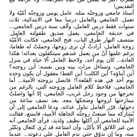
التقديس!
أستاذ جامعي وزوجتُه مثله. عامل يومي وزوجتُه أمّيّة ولا
تعمل. الجامعي والعامل درسا معا في الابتدائية، ثلاث
سنوات فقط درس العامل، وألف سنة درس الجامعي...
في حديقة الجامعي، يعمل صديق طفولته العامل.
منتصف النهار طُرق الباب، فتح الجامعي، فكانت الأُمّيّة
زوجة العامل، أرادتْ أن ترى زوجها، وحملتْ له طعاما،
برغم علمها أنّ من يعمل عندهم سيتكفلون بغدائه؛ هكذا
العادة... كان يوم أحد، ولاحظ العامل ألا حياة في منزل
الجامعي، وتساءل مرات بينه وبين نفسه: أين زوجته؟
أين أبناؤه؟ أين الكلب! أين القط! معقول أن يكون وحده
يوم أحد في هذه القلعة؟! فاتصل بزوجته الأمية... أما
الجامعي، فلاحظ كلام العامل وزوجته التي، بالرغم من
تحرجها من وجود رجل غريب، الجامعي، إلا أنها واصلتْ
ممازحتها لزوجها وضحكها معه. بعد نصف ساعة من
دخولها، قرّر العامل تناول غدائه، ودعا الجامعي إلى أن
يُشاركه مما صنعتْ زوجتُه الجاهلة الأمية، فامتنع، فقالت
الأمية للجامعي أن أكلها نظيف ولذيذ، فرأى الجامعي أنه
من غير اللائق ألا يأكل، وأن امتناعه قد يُرى كتعال وتكبّر
منه، وما إن تذوّق حتى ندم العامل على دعوته... عندما