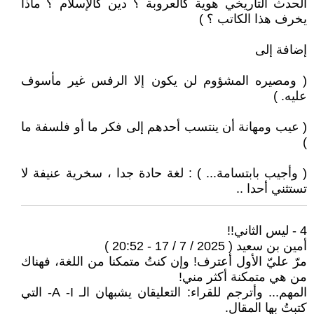
الحدث التاريخي هوية كالعروبة ؟ دين كالإسلام ؟ ماذا
يخرف هذا الكاتب ؟ )
إضافة إلى
( ومصيره المشؤوم لن يكون إلا الرفس غير مأسوف
عليه. )
( عيب ومهانة أن ينتسب أحدهم إلى فكر ما أو فلسفة ما
)
( وأجيب بابتسامة... ) : لغة حادة جدا ، سخرية عنيفة لا
تستثني أحدا ..
4 - ليس الثاني!!
أمين بن سعيد ( 2025 / 7 / 17 - 20:52 )
مرّ عليّ الأول أعترف! وإن كنتُ متمكنا من اللغة، فهناك
من هي متمكنة أكثر مني!
المهم... وأترجم للقراء: التعليقان يشبهان الـ A -I- التي
كتبتُ بها المقال.