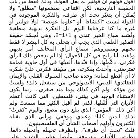
أقول قولهم أن فولتير لم يقل القولة، وذلك فقط من باب
الحقيقة التاريخية، لكن اقتناعي بمضمونها "مطلق" ولا
يُمكن أن يتغيّر تحت أي ظرف، والفكرة الموجودة في
القولة ليست "اكتشافا" أو "علوما عويصة" لولا فولتير أو
غيره ما كنا عرفناها اليوم، بل الفكرة بديهية منطقية
وتُشبه صباح الخير عندي و 1+1=2، وهي تُجسّد حقيقة
التفكير العلمي الذي يجب أن يتحلى به كل البشر لا فقط
نخبهم ومتميزوهم: سماع الرأي المخالف أمر بديهي
ومُفيد، أنا رابح في كل الأحوال: إذا لم يدحض ذلك الرأي
فكرتي، دعّمتُها. وإذا فنّدها، ألقيتُها في أول حاوية قمامة
تعترضني، وأخذتُ بفكرته، من سيُفند فكرتي عليّ شكره
لا أن أقطع لسانه! وحده صاحب السلوك القبلي والإيمان
العقائدي/ الديني/ الأيديولوجي من سيفعل ذلك! ولستُ
من هؤلاء، ولم أكن كذلك يوما منذ صغري... ربما يكون
الاستثناء الوحيد في بيئتي، فلسطين، التي كانت أعظم
الأديان التي لُقّنتُها، لكني لم أقبل الكثير مما سمعتُ ولم
أكن ذلك "المؤمن" الذي يبلع دون مضغ، واليوم "كفرتُ"
بذلك الدين كليا! وعندي موقفي ورأيي الذي يقبله
الكثيرون وأولهم أصحاب الشأن أي الفلسطينيون.
قلتُ "تحت أي ظرف"، والظرف تخيلتُه وأتخيله دائما:
نظرتي للأديان معروفة، وأيضا عتابي الشديد على