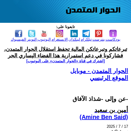
تابعونا على:
بودكاست
بنترست
تيلكرام
لينكدإن
الانستغرام
اليوتيوب
التويتر
الفيسبوك
تبرعاتكم وتبرعاتكن المالية تحفظ استقلال الحوار المتمدن،
فشاركونا في دعم استمرارية هذا الفضاء اليساري الحر
[اشترك في قناة ‫«الحوار المتمدن» على اليوتيوب]
الحوار المتمدن - موبايل
الموقع الرئيسي
عن وإلى -شذاذ الآفاق-
أمين بن سعيد
(Amine Ben Said)
2025 / 7 / 17