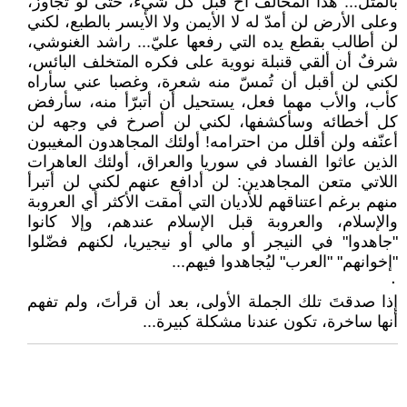
بالمثل... هذا المخالف أخ قبل كل شيء، حتى لو تجاوز،
وعلى الأرض لن أمدّ له لا الأيمن ولا الأيسر بالطبع، لكني
لن أطالب بقطع يده التي رفعها عليّ... راشد الغنوشي،
شرفٌ أن ألقي قنبلة نووية على فكره المتخلف البائس،
لكني لن أقبل أن تُمسّ منه شعرة، وغصبا عني سأراه
كأب، والأب مهما فعل، يستحيل أن أتبرّأ منه، سأرفض
كل أخطائه وسأكشفها، لكني لن أصرخ في وجهه لن
أعنّفه ولن أقلل من احترامه! أولئك المجاهدون المغيبون
الذين عاثوا الفساد في سوريا والعراق، أولئك العاهرات
اللاتي متعن المجاهدين: لن أدافع عنهم لكني لن أتبرأ
منهم برغم اعتناقهم للأديان التي أمقت الأكثر أي العروبة
والإسلام، والعروبة قبل الإسلام عندهم، وإلا كانوا
"جاهدوا" في النيجر أو مالي أو نيجيريا، لكنهم فضّلوا
"إخوانهم" "العرب" ليُجاهدوا فيهم...
٠
إذا صدقتَ تلك الجملة الأولى، بعد أن قرأتَ، ولم تفهم
أنها ساخرة، تكون عندنا مشكلة كبيرة...