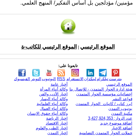
مؤمنين/ مؤدلجين بل أساس التفكير/ المنهج العلمي.
الموقع الرئيسي
الموقع الرئيسي للكاتب-ة
|
تابعونا على:
بنترست
تيلكرام
لينكدإن
الانستغرام
RSS
اليوتيوب
التويتر
الفيسبوك
الموقع الرئيسي
أخبار عامة
هيئة ادارة الحوار المتمدن - للإتصال بنا
وكالة أنباء المرأة
إحصائيات مؤسسة الحوار المتمدن
اخبار الأدب والفن
قواعد النشر
وكالة أنباء اليسار
ابرز كتاب / كاتبات الحوار المتمدن
وكالة أنباء العلمانية
يوتيوب التمدن
وكالة أنباء العمال
مكتبة التمدن
وكالة أنباء حقوق الإنسان
عدد الزوار: 3,427,924,353
اخبار الرياضة
اضافة موضوع جديد
اخبار الاقتصاد
اضافة الاخبار
اخبار الطب والعلوم
حملات الحوار المتمدن التضامنية
اخبار التمدن