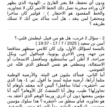
ودون أي تحفظ، فلا يغتر القارئ بـ -الهدوء- الذي يظهر
لأن وراءه سخرية تصل ذلك الخط الأحمر لكن لا تتجاوزه،
والخط المقصود هو الاحتقار. ) : فولتير كان ساخرا
ومحتقرا لمن ينقد ، هل أنت متأكد من أنك لا تسلك
‍طريقه ؟
2 - سؤال 2 غريب، هل هو من قبيل -ليطمئن قلبي-؟
أمين بن سعيد ( 2025 / 7 / 17 - 19:37 )
بالنسبة لسؤالكِ الأول، وإن كان كلامي سيظهر متناقضا
من جهة، ومن الأخرى يوتوبيا، فسأقول أني، وبكل
صراحة، لا أظن أني سأستطيع، وسأفضل الانسحاب أو
الاستقالة، ومنطقي هو نفس المنطق الذي قلتُه عن
الغنوشي.
أما الثاني، فمتأكد مليون في المئة. والأرضية الوطنية
مثلما أراها، أرضية صلبة تُسند ما أقول. ثم، 1- هذا الذي
سـ -أحتقره-، لماذا سأفعل؟ أليس لأنه معتقد بأوهام أنا
تجاوزتُها؟ طيب، وهل أنا اكتشفتُ كل الأوهام؟ أكيد أنا
مؤمن ببعضها دون أن أدري. وربما الوهم الذي أعتقد به،
هو تجاوزه، فبأي منطق سـ -أحتقره-؟ هذا سلوك مؤمنين
ومتدينين. 2- العنف المادي يبدأ بالصراخ وينتهي بالتصفية،