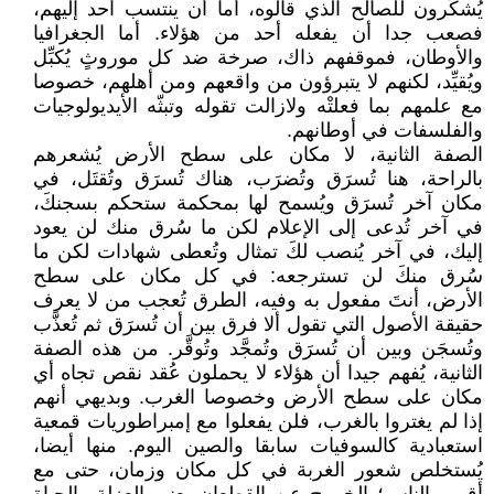
يُشكَرون للصالح الذي قالوه، أما أن ينتسب أحد إليهم،
فصعب جدا أن يفعله أحد من هؤلاء. أما الجغرافيا
والأوطان، فموقفهم ذاك، صرخة ضد كل موروثٍ يُكبِّل
ويُقيِّد، لكنهم لا يتبرؤون من واقعهم ومن أهلهم، خصوصا
مع علمهم بما فعلتْه ولازالت تقوله وتبثّه الأيديولوجيات
والفلسفات في أوطانهم.
الصفة الثانية، لا مكان على سطح الأرض يُشعرهم
بالراحة، هنا تُسرَق وتُضرَب، هناك تُسرَق وتُقتَل، في
مكان آخر تُسرَق ويُسمح لها بمحكمة ستحكم بسجنكَ،
في آخر تُدعى إلى الإعلام لكن ما سُرق منك لن يعود
إليك، في آخر يُنصب لكَ تمثال وتُعطى شهادات لكن ما
سُرق منكَ لن تسترجعه: في كل مكان على سطح
الأرض، أنتَ مفعول به وفيه، الطرق تُعجب من لا يعرف
حقيقة الأصول التي تقول ألا فرق بين أن تُسرَق ثم تُعذَّب
وتُسجَن وبين أن تُسرَق وتُمجَّد وتُوقَّر. من هذه الصفة
الثانية، يُفهم جيدا أن هؤلاء لا يحملون عُقد نقص تجاه أي
مكان على سطح الأرض وخصوصا الغرب. وبديهي أنهم
إذا لم يغتروا بالغرب، فلن يفعلوا مع إمبراطوريات قمعية
استعبادية كالسوفيات سابقا والصين اليوم. منها أيضا،
يُستخلص شعور الغربة في كل مكان وزمان، حتى مع