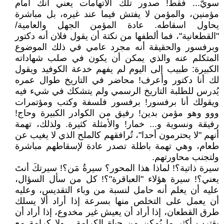
سويّ... فقط! صدور تلك الاتهامات يعني أنكَ أمام
مؤمنين، والمؤمن لا يفتش فيما عند غيره، بل مباشرة
يحاول اسقاطه. عادة المؤمن الجهل والعامية/
"القطعانية"، فما ألطفها من نكتة أن يقول فلان أنه دكتور
وبرفسور والحقيقة أنه مجرد عامي في ذلك الموضوع
المتكلم عنه والذي يمكن أن يكون في صلب شهاداته
الكبيرة: طبيب إلى اليوم لم يفهم خدعة الكوفيد ويقول
لك أنا دكتور وأعرف! محاضر في التاريخ طوال عمره
يُدرس للطلبة التاريخ الرسمي ولم يتشكك في شيء فيه
ويقولك أنا برفسور! برفسور فلسفة وكتب ومؤتمرات
ووو وهو مؤمن بدين! رفيق من الكوادر الكبيرة وحاج!
رفيقة ونسوية و... خمار! والأمثلة كثيرة. ولذلك، تهمة
أنهم "لا يحترمون أحدا"، تُرافقهم كالملح الذي لا يغيب عن
طعام، وهي تهمة باطلة تصدر عادة لإسقاطهم مباشرة
ولتجنب محاورتهم.
سيرة ذاتية؟! لماذا هذا المحور؟ سيرةُ مَن؟! سيرتكَ أنتَ
يعني؟! سيرة هؤلاء "العباقرة"؟! كل من سأل السؤال،
عليه أن يعلم أنه حامل لنسبة من وباء التقديس، وعليه
أن يعمل على التخلص منها بسرعة إذا أراد ألا يسلك
طرق القطعان، إذا أراد أن يعيش غير مخدوع، إذا أراد أن
يقترب أكثر ما يُمكن من حياة الكرامة... ولا كرامة مع