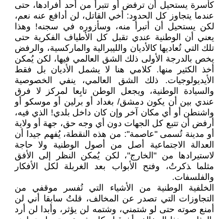
كأسرة يستحيل أن ترفض أو تتبرأ من أحد أفرادها، حتى
عندما يتجاوز كل الحدود: أخي القاتل، لن أدافع عنه نعم،
لكن يستحيل أن أتبرأ منه، وسأزوره في سجنه! وهذا
يعني أن الوطنية عندي تقبل كل الأطياف الفكرية حتى
تلك التي تُعاديها كالأديان والليبرالية والماركسية، والرفض
يخص بالدرجة الأولى ذلك الشق العالمي فيها، لكن يُمكن
أخذ الكثير منها. كلامي هنا لا يشمل الأديان بل فقط
الأيديولوجيات. ذلك الشق العالمي، ينفي الخصوصية
والسيادة الوطنية، ويجعل الوطن تابِعا لمركز لا فرق
عندي بين أن يكون دمشق/ بغداد أو برلين أو موسكو أو
واشنطن أو أي مكان آخر وإن كان داخل بلدي! الذي فيه،
أرفض أن تتبع كل الجهات دون أي وجه حق، جهة أو ولاية
أو مدينة تُسمى "عاصمة": من هذه النقطة، يُفهم جيدا أن
العدالة الاجتماعية أصل من أصول الوطنية ولا حاجة
لاستيرادها من "الخارج"، لكن يُمكن النظر إلى الأفق
مثلما ‍ذكرتُ، وفتح الأبواب بعد الغربلة لكل الأفكار
والفلسفات.
الخلفية الوطنية من الأشياء التي تُفسر موقفي من
التجاوزات التي تصدر عن المخالف، قلتُ سابقا أني لن
أمنع صوته حتى لو شتمني، وشتمه لن يؤثر، وأبدا لن أرد