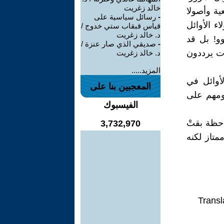
خالد زغريت
ية وأصولا
-
رسائل سياسية على
ء الأوائل
قياس قبقاب ستي خدوج /
د. خالد زغريت
وو! بل قد
-
صديقي الذي صار عنزة /
ات يرددون
د. خالد زغريت
المزيد.....
لأوائل في
المعجبين بنا على
لومهم على
الفيسبوك
ي فصلي"؟!! وأقول: Guilty!! مع ملاحظة بقتْ
3,732,970
متاز لكنه
Transl