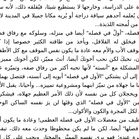
 على الدراسة، وخارجها لا يستطيع شيئا، فيُقلقه ذلك، لأنه س
 يُعلمه أحدهم سياقة دراجة أو يُريه مكانا جميلا في المدينة لا
من لُمجته اللذيذة...
فصله، "أولٌ في فصله" أيضا في منزله، وسلوكه مع رفاق فص
 فيخلق له القلاقل، ويأخذ من طاقته الكثير خصوصا إذا ك
وقف الأب والأم معه عادة ما يكون نفس الموقف مع كل الأطف
، نحبكَ لكن نحب أخوتكَ أيضا، أنتَ مميّز، لكن أخوتك مميزو
لمشكلة مع "آنسته" لأنها تحبه أكثر من رفاق صفه، وتميّزه 
ا إلى أن يشتكي "الأول في فصله" أبويه إلى آنسته، فتتصل بهما 
ما جهلاه من تميّز ابنهما ومشروعية تمييزه... وأحيانا، يقبل ال
ويخجلان كل من نفسه لأن ذلك الأمر العظيم جهلاه، فيشكرا
ن "الأول في فصله" الذي وقتَها لن يرَ نفسه الساكن الوح
ل المجرة والكون والأكوان...
طيف من معضلات الأول في فصله العظمى! وعادة ما يكون أو 
فصلها" أيضا، لكن ما لم يكن محظوظا وحدث معه ذلك، تبقى
ة عنده؛ فهو يرى نفسه المميَّز والمختار ويجب على كل ال