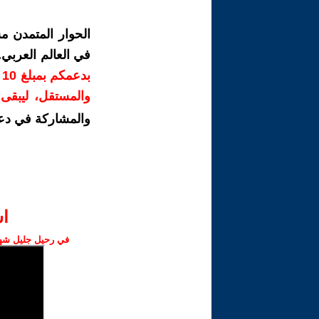
الحوار المتمدن م
في العالم العربي
ب
والمستقل، ليبقى ص
والمشاركة في دع
ا‫
في رحيل جليل شهبا