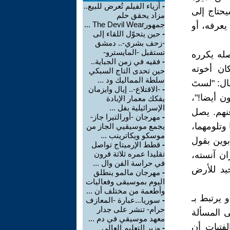
-
أزياء الفيلم تُعرض للبيع..
يحتاج إلى
مزاد يحقق حلم
جمهورThe Devil Wear ...
 يعرفه، أو
-
حين يتحوّل اللقاء إلى
-زحف بشري-.. دمشق
تستقبل -المايسترو-
له يكرره
-
فقيه في زمن الجباية..
ان أخوته
حين تحدى التاج السبكي
سلطة المماليك ود ...
ال: "لستَ
-
-الاقتلاع-.. إيال وايزمان
ن أيضا!"،
يفكك معمار الإبادة
الإسرائيلية بفل ...
عنهم. يصل
-
مهرجان -أورالتيرا جاز-
وتلومهما،
يجمع موسيقيي الجاز من
موسكو ويكاترينب ...
أبوين بقول
-
قطط الإرميتاج تواصل
تقليدا عمره ثلاثة قرون
ن آنسته،
في حراسة الفن وال ...
يد للأرض
-
مهرجان مالمو ينطلق
اليوم بموسيقى وفعاليات
وأطعمة من مختلف أن ...
يرتبط بـ
-
سوريا...عبارة -المعازف
حرام- تنشر على جدار
 المسألة
معهد موسيقي في دم ...
فتيات أن
-
وزير التعليم العالي