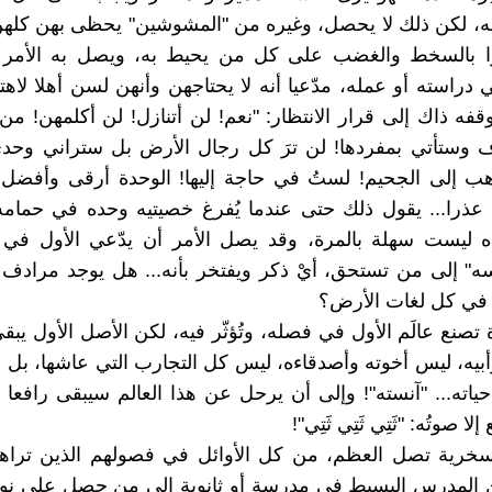
يه، لكن ذلك لا يحصل، وغيره من "المشوشين" يحظى بهن كلهن!
 بالسخط والغضب على كل من يحيط به، ويصل به الأمر أح
 دراسته أو عمله، مدّعيا أنه لا يحتاجهن وأنهن لسن أهلا لاهت
فه ذاك إلى قرار الانتظار: "نعم! لن أتنازل! لن أكلمهن! م
 وستأتي بمفردها! لن ترَ كل رجال الأرض بل ستراني وحدي
هب إلى الجحيم! لستُ في حاجة إليها! الوحدة أرقى وأفضل
. عذرا... يقول ذلك حتى عندما يُفرغ خصيتيه وحده في حمامه
 ليست سهلة بالمرة، وقد يصل الأمر أن يدّعي الأول في 
" إلى من تستحق، أيْ ذكر ويفتخر بأنه... هل يوجد مرادف ل
 في كل لغات الأرض؟
 تصنع عالَم الأول في فصله، وتُؤثّر فيه، لكن الأصل الأول يبق
بيه، ليس أخوته وأصدقاءه، ليس كل التجارب التي عاشها، بل ا
حياته... "آنسته"! وإلى أن يرحل عن هذا العالم سيبقى رافعا 
لا صوتُه: "ثَتِي ثَتِي ثَتِي"!
 سخرية تصل العظم، من كل الأوائل في فصولهم الذين ترا
ن المدرس البسيط في مدرسة أو ثانوية إلى من حصل على نوب