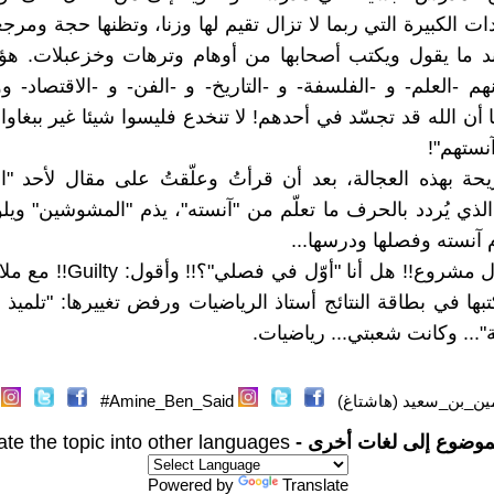
ت الكبيرة التي ربما لا تزال تقيم لها وزنا، وتظنها حجة ومرجع
د ما يقول ويكتب أصحابها من أوهام وترهات وخزعبلات. هؤلا
م -العلم- و -الفلسفة- و -التاريخ- و -الفن- و -الاقتصاد- و
 أن الله قد تجسّد في أحدهم! لا تنخدع فليسوا شيئا غير ببغاو
آنستهم"!
حة بهذه العجالة، بعد أن قرأتُ وعلّقتُ على مقال لأحد "ا
لذي يُردد بالحرف ما تعلّم من "آنسته"، يذم "المشوشين" وي
 آنسته وفصلها ودرسها...
أخيرا! سؤال مشروع!! هل أنا "أوّل ف
بها في بطاقة النتائج أستاذ الرياضيات ورفض تغييرها: "تلميذ م
ة"... وكانت شعبتي... رياضيات.
ين_بن_سعيد (هاشتاغ)
Amine_Ben_Said#
موضوع إلى لغات أخرى -
ate the topic into other languages
Powered by
Translate