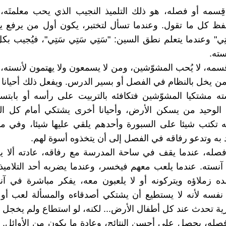
ِسمه أو فصله، هو ذلك التلميذ النجيب الذي يحب معلمتَه،
يحفظ كل ما تقول. وعندما تسأل لتختبر، يكون أول من يرفع ي
ي ثَتِي" وعندما يتعلم نطق السين: "سَتِي سَتِي سَتِي"، فيُجيب ب
ته.
سمه، لا يُحب المشوّشين، ومن لا يسمعون ولا يهتمون لأنسته، و
 يخل بالنظام في الفصل أو بسير الدرس. ويفعل ذلك أحيانا
ه مشتكيا المشوّشين فتكافئه بالتربيت على رأسه أو بابتس
الوحيد من يسكن الأرض، وأحيانا أخرى يشتكي أمام كل ا
ه تكتب شيئا على السبورة وأحدهم يلقي عليها شيئا، وفي م
د به وتدعو رفاقه في الفصل إلى أن يتخذوه أسوة لهم.
صله، عندما يقف في ساحة المدرسة مع رفاقه، عادته ألا ير
د آنسته. عندما يلعب معهم فيخسر، وعندما يضربه أحد التلاميذ،
زملاؤه ويتركونه أو لا يلعبون معه، يفكر مباشرة في آنس
فسه لأنه لا يستطيع أن يشتكي أصدقاءه والمسألة لعب أو
 تحدث عند كل أطفال الأرض... لكنه، لو استطاع ولم يخجل ل
صله، يحصل على أحسن النتائج، وعادة ما يكون من الأوائل. 