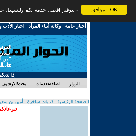
موافق - OK
لتوفير افضل خدمة لكم ولتسهيل عملي
أخبار عامة
-
وكالة أنباء المرأة
-
اخبار الأدب و
الموقع
يسارية
"من أج
حاز ال
إذا لديك
الزوار
اضافة/خدمات
بحث/الارشيف
الصفحة الرئيسية
-
كتابات ساخرة
-
أمين بن سعي
تبرعاتكم