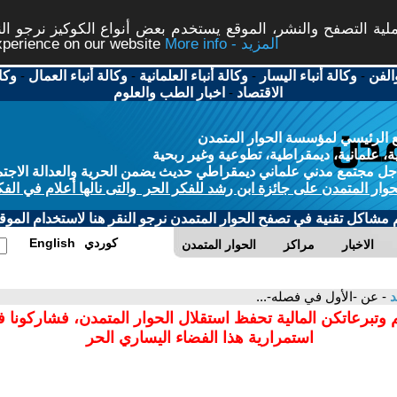
ة التصفح والنشر، الموقع يستخدم بعض أنواع الكوكيز نرجو النق
More info - المزيد
experience on our website
الفن
-
وكالة أنباء اليسار
-
وكالة أنباء العلمانية
-
وكالة أنباء العمال
-
وكا
الاقتصاد
-
اخبار الطب والعلوم
 الرئيسي لمؤسسة الحوار المتمدن
، علمانية، ديمقراطية، تطوعية وغير ربحية
ل مجتمع مدني علماني ديمقراطي حديث يضمن الحرية والعدالة الاجتم
حوار المتمدن على جائزة ابن رشد للفكر الحر والتى نالها أعلام في الفك
م مشاكل تقنية في تصفح الحوار المتمدن نرجو النقر هنا لاستخدام الموقع
كوردي
English
الاخبار
مراكز
الحوار المتمدن
د
- عن -الأول في فصله-...
 وتبرعاتكن المالية تحفظ استقلال الحوار المتمدن، فشاركونا 
استمرارية هذا الفضاء اليساري الحر