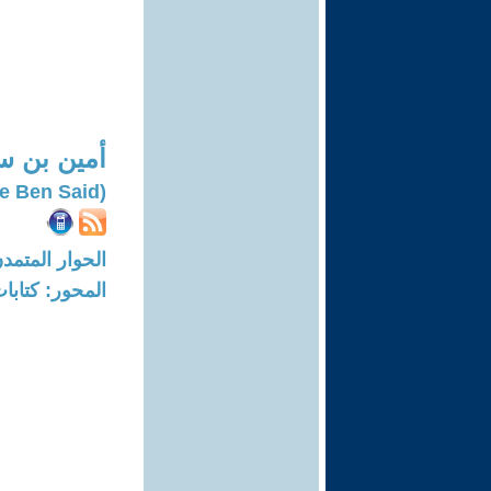
أمين بن س
(Amine Ben Said)
الحوار المتمدن-العدد: 8384 - 25
المحور: كتاب