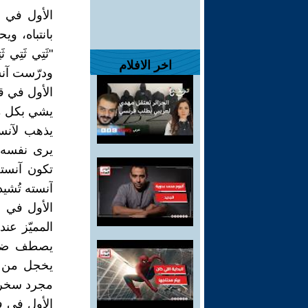
الأول في ق
بانتباه، و
"ثَتِي ثَتِ
اخر الافلام
ودرّست آنس
الأول في ق
يشي بكل من
يذهب لآنست
يرى نفسه 
تكون آنست
آنسته تُشي
الأول في ف
المميّز عن
يصطف ضده 
يخجل من ن
مجرد سخرية
الأول في ف