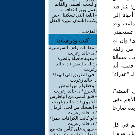
والبحث العلمي والقائم
 يثير فيه
بعمل وزير الثقافة ...
يانا إلى
-
اللغة التي تسكننا.. حين
يكتب اللسان سيرة العقل
مامه، وقد
المزيد.....
ن تستحقني
! وإن لم
كتب ودراسات
-
مقامات وقف السرسرية
 من رفقة
/ د. خالد زغريت
... مسألة
-
مدينة فاضلة بالطرة
رذيلة بالنقش / د. خالد
فصله أنه
زغريت
ـ "عذراء"
-
في الطريق إلى الهفا /
د. خالد زغريت
-
وحطوا رأس الوطن
ى "آنسته"،
بالخرج / د. خالد زغريت
-
قلق أممي من الباطرش
لأهم يبقى
الحموي / د. خالد زغريت
-
الضحك من لحى الزمان
يده صارخا
/ د. خالد زغريت
-
لو كانت الكرافات حمراء
/ د. خالد زغريت
هم في كل
-
سهرة على كأس متة مع
ل، مرورا
المهاتما غاندي وعنزته / د.