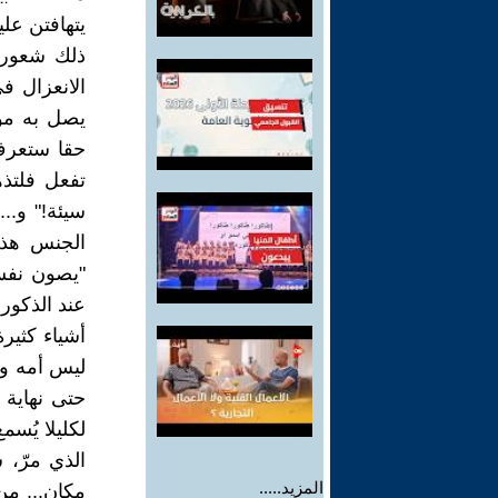
يتهافتن عل
ذلك شعورا
الانعزال في
يصل به موق
حقا ستعرف
تفعل فلتذ
سيئة!" و..
الجنس هذه
"يصون نفسه
عند الذكور
أشياء كثيرة
ليس أمه وأ
حتى نهاية 
لكليلا يُسمع إ
الذي مرّ،
المزيد.....
مكان... م