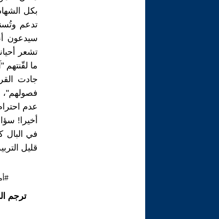
بكل الشهادا
تدعم وتُسن
سيدعون أنه
تشعر أحيانا
ما لقّنتهم "
جادت القري
فصولهم"، ا
عدم احترام
في البال كت
قليل التربي
#أم
ترجم ال