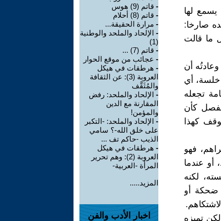
-
قاتم (9) هوس
 يسمع لها
-
قاتم (8) أحلام
ده صارخا:
-
مرارة الحقيقة...
-
الإلحاد والملحد والوطنية
كل ما قالت
(1)
-
قاتم (7) ...
-
عجائب من موقع الحوار
عادتُه أن
-
هرطقات في هيكل
العروبة (3): عن الثقافة
 خلسة، أي
والمُثَقَّف
امة تجعله
-
الإلحاد والملحد: رفض
المقارنة مع الدين
لفصل كأن
والمؤمن!
وقف كهذا
-
الإلحاد والملحد: -التكبر
على خلق الله-؟ سامي
ال‍ذيب -حاكم تف ...
-
هرطقات في هيكل
اهم، فهو
العروبة (2): وهم تحرير
 أو عندما
المرأة -العربية-
ته، لكنه
المزيد.....
 ضحكة أو
اشتكاهم.
اخبار الأدب والفن
لكن تميزه