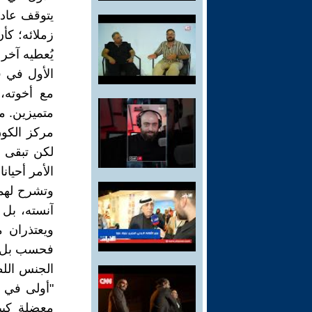
يتوقف عادة
زملائه؛ كأن
يُعطيه آخر 
الأول في 
مع أخوته،
متميزين. م
مركز الكون
لكن تبقى ا
الأمر أحيان
وتشرح لهما 
آنسته، بل 
ويعتذران م
فحسب بل لك
الجنس الل
"أولى في 
معضلة كبير