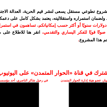
شروع تطوعي مستقل يسعى لنشر قيم الحرية، العدالة الاجتم
. ولضمان استمراره واستقلاليته، يعتمد بشكل كامل على دعمك
دعمكم بمبلغ 10 دولارات سنويًا أو أكثر حسب إمكانياتكم، تساهمون في استم
وتًا قويًا للفكر اليساري والتقدمي
،
انقر هنا للاطلاع على 
م هذا المشروع
.
شترك في قناة «الحوار المتمدن» على اليوتيوب
ز، عضو هيئة إدارة الحوار المتمدن
في رحيل شاكر الناصري، أحد مؤسسي 