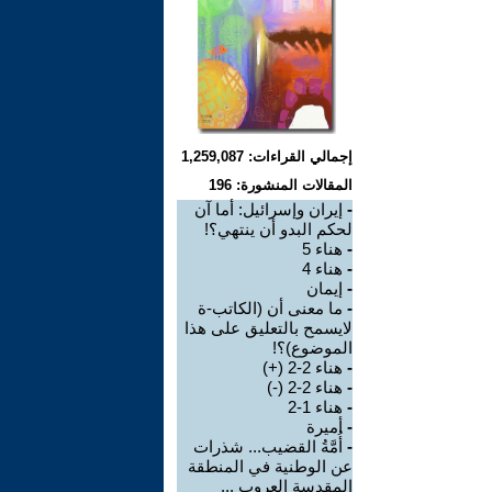
إجمالي القراءات: 1,259,087
المقالات المنشورة: 196
-
إيران وإسرائيل: أما آن
لحكم البدو أن ينتهي؟!
-
هناء 5
-
هناء 4
-
إيمان
-
ما معنى أن (الكاتب-ة
لايسمح بالتعليق على هذا
الموضوع)؟!
-
هناء 2-2 (+)
-
هناء 2-2 (-)
-
هناء 1-2
-
أميرة
-
أُمَّةُ القضيب... شذرات
عن الوطنية في المنطقة
المقدسة العروب ...