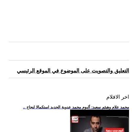
التعليق والتصويت على الموضوع في الموقع الرئيسي
اخر الافلام
.. محمد علام وهيثم سعيد: ألبوم محمد عدوية الجديد استكمالا لنجاح