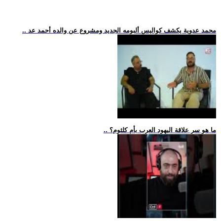
.. محمد عدوية يكشف كواليس ألبومه الجديد ومشروع عن والده أحمد عد
.. ما هو سر علاقة اليهود العرب بأم كلثوم؟