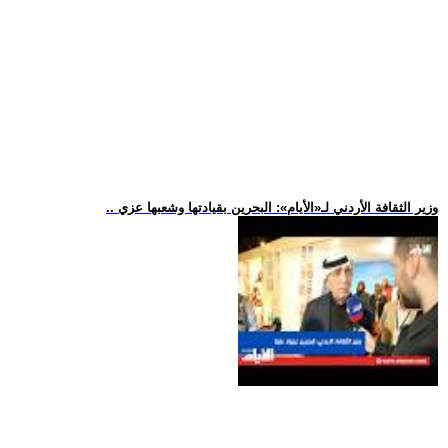
.. وزير الثقافة الأردني لـ«الأيام»: البحرين بقيادتها وشعبها عزي