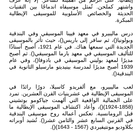
إيطاليًا. على الرغم من أهميته كشاعر. إلا إنه عُرف
واشتهر كملحن. تُمثل موسيقاه اندماجًا بين التقنيات
الحديثة والخصائص الأسلوبية للموسيقى الإيطالية
المبكرة.
درس ماليبيرو في معهد فيينا الموسيقي وفي البندقية
وبولونيا()، ثم سافر إلى باريس()، حيث تأثر بالموسيقى
الجديدة التي سمعها هناك. في عام 1921، أصبح أستاذًا
للتأليف الموسيقي في معهد بارما الموسيقي(). ثم أصبح
مديرًا لمعهد بوليني الموسيقي في بادوفا()، وفي عام
1939 أصبح مديرًا لمدرسة بينيديتو مارسيلو الثانوية في
البندقية().
لعب ماليبيرو، مع ألفريدو كاسيلا، دورًا رائدًا في
الموسيقى الإيطالية في عشرينيات القرن العشرين. تمرد
على الجمالية الواقعية التي ألهمت جياكومو بوتشيني
(1858-1924)()، وأعاد اكتشاف الموسيقى الإيطالية ما
قبل الرومانسية. تعكس أعماله روح موسيقى البندقية
في القرنين السابع عشر والثامن عشر(). تُشيد أوبراته
بكلاوديو مونتيفيردي (1567 - 1643)().