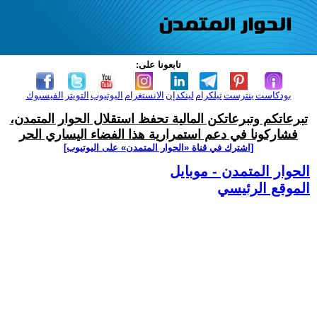
تابعونا على:
بودكاست
بنترست
تيلكرام
لينكدإن
الانستغرام
اليوتيوب
التويتر
الفيسبوك
تبرعاتكم وتبرعاتكن المالية تحفظ استقلال الحوار المتمدن،
فشاركونا في دعم استمرارية هذا الفضاء اليساري الحر
[اشترك في قناة ‫«الحوار المتمدن» على اليوتيوب]
الحوار المتمدن - موبايل
الموقع الرئيسي