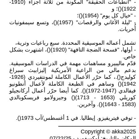
- "انطباعات الحقيقة" المكونة من ثلاثة أجزاء (1910-
1922)()؛ و
- "خيال كل يوم" (1954)()؛
- "ليلة الأغاني والرقصات" (1957)()، وتسع سيمفونيات
أُخريات.
تشمل أعماله الموسيقية المحددة. سبع رباعيات وترية،
- أولها، "فسحة الضجة التافهة" (1920)()، اشتهرت بشكل
خاص.
قدّم ماليبيرو مساهمات مهمة في الدراسات الموسيقية.
بدعم مالي من الراعية الأمريكية إليزابيث سبراغ
كوليدج().، كما حرّر الأعمال الكاملة لمونتفيردي (1926-
1942)() وساهم في الطبعة الكاملة لأعمال أنطونيو
فيفالدي (1947-1972)(). كما أيضا حرّر أعمال أركانجيلو
كوريلي (1653 - 1713)() وجيرولامو فريسكوبالدي
(1583 - 1643)(). وآخرين.
- توفي فيتريفيزو. إيطاليا. في 1 أغسطس/آب 1973().
ــــــــــــــــــــــــــــــــــــــــــــــــــ
Copyright © akka2025
المكان والتاريخ: آوكسفورد - 07/22/25