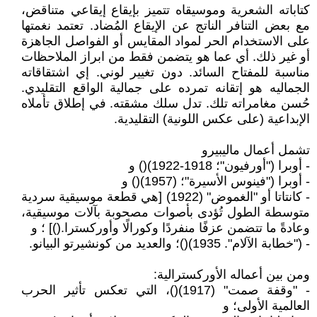
كتاباته الشعرية وموسيقاه تتميز بإيقاع إيقاعي متناقض،
مع بعض التنافر الناتج عن الإيقاع المُضاد. تعتمد نغمتها
على الاستخدام الحر لمواد المقايس أو الفواصل الجاهزة
أو غير ذلك. أي عما هو يتضمن فقط من ابراز الملاحظات
مناسبة للمفتاح السائد. دون تغيير لوني. إي اشتقاقاته
الجماليه هو إتقانه تمرده على جمالية الواقع التقليدي.
حُسن مغامراته تلك. تدل سلك مشقته. في إطلاق تأملاه
الإبداعية (على عكس اللونية) التقليدية.
تشمل أعمال ماليبيرو
- أوبرا ("أورفيون"؛ 1918-1922)() و
- أوبرا ("فينوس الأسيرة"؛ (1957)() و
- كانتاتا أو "الغموض" (1922) [هي قطعة موسيقية سردية
متوسطة الطول تُؤدى بأصوات مصحوبة بآلات موسيقية،
وعادةً ما تتضمن عزفًا منفردًا وكورالًا وأوركسترا.()] ؛ و
- ("خطابة الآلام". 1935)()؛ والعديد من كونشيرتو البيانو.
ومن بين أعماله الأوركسترالية:
- "وقفة صمت" (1917)()، التي تعكس تأثير الحرب
العالمية الأولى؛ و