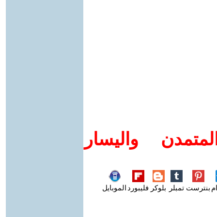
متمدن واليسار
م
بنترست
تمبلر
بلوكر
فليبورد
الموبايل