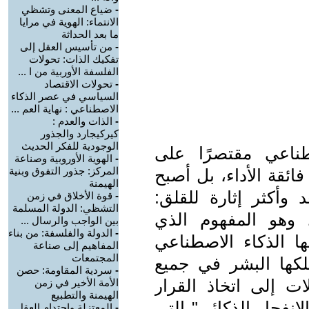
-
ضياع المعنى وتشظي
الانتماء: الهوية في مرايا
ما بعد الحداثة
-
من تأسيس العقل إلى
تفكيك الذات: تحولات
الفلسفة الأوربية من ا ...
-
تحولات الاقتصاد
السياسي في عصر الذكاء
الاصطناعي : نهاية العم ...
-
الذات والعدم :
كيركيجارد والجذور
الوجودية للفكر الحديث
ناعي مقتصرًا على
-
الهوية الأوروبية وصناعة
المركز: جذور التفوق وبنية
ائقة الأداء، بل أصبح
الهيمنة
وأكثر إثارة للقلق:
-
قوة الأخلاق في زمن
التشظي: الدولة المسلمة
كاء الفائق (Superintelligence)، وهو المفهوم الذي
بين الواجب والرسال ...
-
الدولة والفلسفة: من بناء
ها الذكاء الاصطناعي
المفاهيم إلى صناعة
المجتمعات
لكها البشر في جميع
-
سردية المقاومة: حصن
ات إلى اتخاذ القرار
الأمة الأخير في زمن
الهيمنة والتطبيع
انفجار الذكائي" التي
-
المعتزلة واحتدام العقل