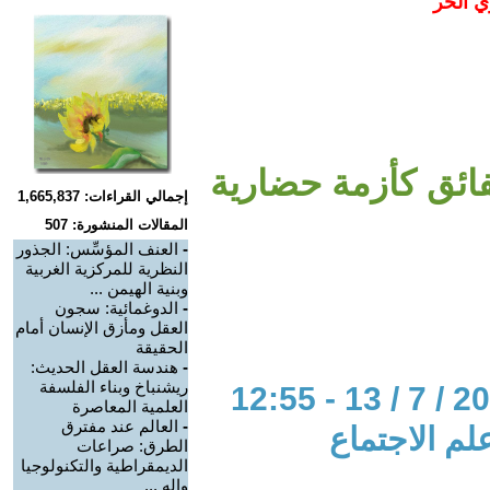
ي الحر
لفائق كأزمة حضارية
إجمالي القراءات: 1,665,837
المقالات المنشورة: 507
-
العنف المؤسِّس: الجذور
النظرية للمركزية الغربية
وبنية الهيمن ...
-
الدوغمائية: سجون
العقل ومأزق الإنسان أمام
الحقيقة
-
هندسة العقل الحديث:
ريشنباخ وبناء الفلسفة
العلمية المعاصرة
-
العالم عند مفترق
لم الاجتماع
الطرق: صراعات
الديمقراطية والتكنولوجيا
واله ...