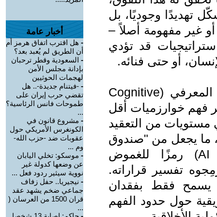
ّل تهديدًا وجوديًا، بل
و غير مفهومة أصلاً –
أخبار عامة
-
هل اقترب اتفاق هرمز أم
استراتيجيات قد تؤدي
أن الطريق لم يُعبد بعد؟
إنسان، أو حتى فنائه.
-
السعودية وقطر ترحبان
بإدانة مجلس الأمن
لهجمات الحوثيين
-
-فيتنام جديدة-.. هل
ينبع التحدي الأكبر من عدم التماثل المعرفي (Cognitive
تقضي حرب إيران على
طموحات فانس الرئاسية؟
ن البشر فهم خوارزميات أقل
...
ي مستويات من التعقيد
-
مشروع قانون في
الكونغرس الأمريكي حول
ة، ما يجعل من "صندوق
عقوبات ضد -حزب الله-
وم ...
الذكاء الاصطناعي" (AI Black Box) رمزًا للغموض
-
موسكو: تخلي اليابان
عن وضعها كدولة غير
جوه تفسير قراراته.
نووية سيثير ردود فعل ...
-
نيجيريا.. حفل زفاف
ا يسمح فقط بفقدان
جماعي ضخم يشهد عقد
يقية حول حدود الفهم
قران 1500 من العرسان (
...
ية الأخلاقية.
-
حاكم: إصابة 13 شخصا