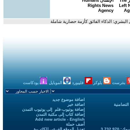
ل البشري: الذكاء الفائق كأزمة حضارية شاملة
بنترست
بلوكر
فليبورد
الموبايل
بودكاست
اضافة موضوع جديد
التضامنية
اضافة خبر
إضافة يوتيوب-فلم إلى يوتيوب التمدن
إضافة كتاب إلى مكتبة التمدن
Add new article - English
أضف حملة
3,732,97
تعديل الموقع الفرعي للكاتب-ة