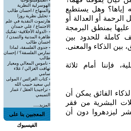
الهوسرلية النظرية
ه إياها؟ وهل يستطيع
والمنهاج / احسان طالب
-
تحليل نظرية روزا
الرحمة أو العدالة أو
هارتموت النقدية في علم
 عليها بمنطق البرمجة
الاجتماع / علي حمدان
-
-الدولة الأخلاقية- تفكيك
ف كاملة للحدود بين
ظاهرة المدنية والتمدن /
احسان طالب
، بين الذكاء والمعنى.
-
جدوى الفلسفة، لماذا
نمارس الفلسفة؟ / إحسان
طالب
-
ناموس المعالي ومعيار
، فإننا أمام ثلاثة
تهافت الغزالي / علاء
سامي
-
كتاب العرائس / المولى
ابي سعيد حبيب الله
-
تراجيديا العقل / عمار
الذكاء الفائق يمكن أن
التميمي
ات البشرية من فقر
المزيد.....
شر ليزدهروا دون أن
المعجبين بنا على
الفيسبوك