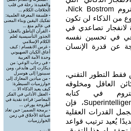
والعقيدة: رحلة في قلب
طرحها المفكر البريطاني نيك بوستروم Nick Bostrom،
الخلافات الكلام ...
-
فلسفة المعرفة العلمية:
ع من الذكاء لن تكون
تفكيك اليقين وبناء المعنى
في عالم متغ ...
لانفجار تصاعدي في
-
القرآن الناطق بالعقل:
اعي في تحسين نفسه
الجذور التأسيسية لعلم
الكلام الإسلامي
رجة عن قدرة الإنسان
-
غرس الانقسام : كيف
أعاق الكيان الصهيوني
وحدة الأمة العربية
-
في رحاب الوعي: من
ديكارت إلى هايدغر، ومن
س فقط التطور التقني،
سبينوزا إلى هوسرل
-
من ميادين المعارك إلى
ائن العاقل ومخلوقه
خوارزميات السيطرة:
كيف يعيد الذكاء الا ...
تروم في كتابه
-
العقل الأداتي في الفكر
المعاصر: قراءة نقدية في
Superintelligence: Paths, Dangers, Strategies، فإن
أطروحة يورغن ...
-
برمجة الضمير: حين تعاد
جمل القدرات العقلية
صياغة الأخلاق في زمن
يدًا يُعيد ترتيب قواعد
الخوارزميات
 تحقق له هذا التفوق،
المزيد.....