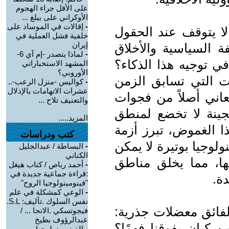
على الأقل جراء الهجوم
الأوكراني على بيلغ ...
-
إقالات في الموساد على
 لا يتوقف عند الحقول
خلفية فشل العملية في
إيران
ة السياسية والأخلاق
-
لماذا يتصدر -إم آي 6-
في توجيه هذا الذكاء؟
المشهد الاستخباراتي
الأوروبي؟
ت التي تسابق الزمن
-
كواليس -منزل الرعب-..
عشرات الاتهامات بالإذلال
عاني أصلاً من فجوات
والتعنيف تلاح ...
جينة لا تخضع لمنطق
المزيد.....
ا الغموض، تبرز أزمة
كتب ودراسات
لوجيا بوتيرة لا يمكن
-
البساطة / عبدالجليل
الكناني
بتها، مما يخلق مناطق
-
أحمد رباص / كتاب هيغل
:قراءة جماعية جديدة في
ة.
"فينومينولوجيا الروح"
-
الوعي كمشكلة في علم
نفس السلوك .تأليف: S.L.
الفائق معضلات جذرية:
فيجوتسكي .الاتحا ... /
عبدالرؤوف بطيخ
يان يفوقنا فهمًا؟
-
الفينومينولوجيا