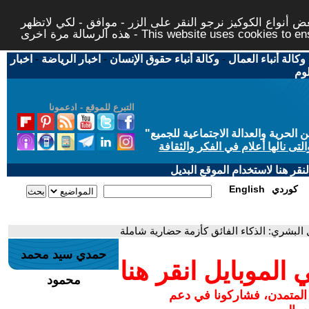
 أنواع الكوكيز نرجو النقر على الزر - موافق - لكي لاتظهر
This website uses cookies to ensure you ge
وكالة أنباء العمال
-
وكالة أنباء حقوق الإنسان
-
اخبار الرياضة
-
اخبار
لوم
التبرع للموقع - ادعمونا
حرية والعدالة الاجتماعية للجميع
"
تى نالها أعلام في الفكر والثقافة
قر هنا لاستخدام الموقع البديل
كوردي
English
ل البشري: الذكاء الفائق كأزمة حضارية شاملة
حمدي سيد محمد
لموبايل انقر هنا
محمود
 المتمدن، فشاركونا في دعم