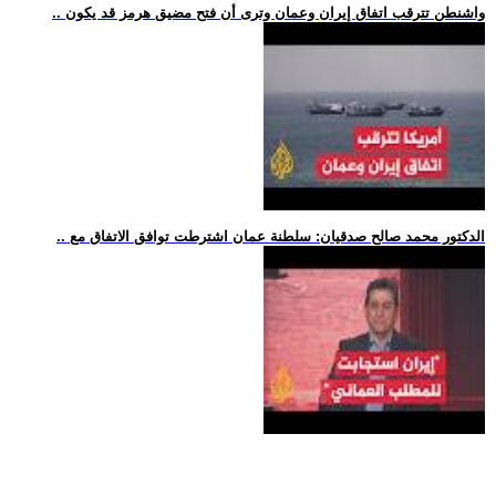
.. واشنطن تترقب اتفاق إيران وعمان وترى أن فتح مضيق هرمز قد يكون
.. الدكتور محمد صالح صدقيان: سلطنة عمان اشترطت توافق الاتفاق مع