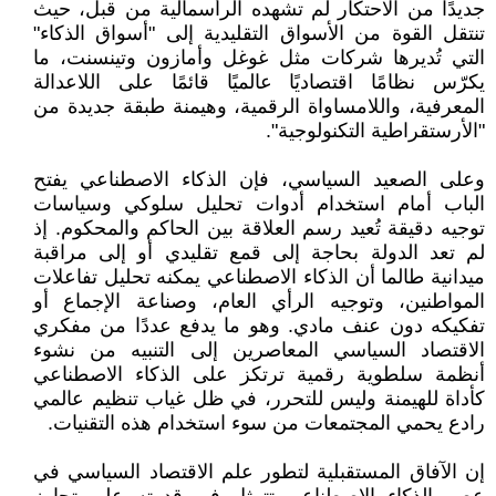
جديدًا من الاحتكار لم تشهده الرأسمالية من قبل، حيث
تنتقل القوة من الأسواق التقليدية إلى "أسواق الذكاء"
التي تُديرها شركات مثل غوغل وأمازون وتينسنت، ما
يكرّس نظامًا اقتصاديًا عالميًا قائمًا على اللاعدالة
المعرفية، واللامساواة الرقمية، وهيمنة طبقة جديدة من
"الأرستقراطية التكنولوجية".
وعلى الصعيد السياسي، فإن الذكاء الاصطناعي يفتح
الباب أمام استخدام أدوات تحليل سلوكي وسياسات
توجيه دقيقة تُعيد رسم العلاقة بين الحاكم والمحكوم. إذ
لم تعد الدولة بحاجة إلى قمع تقليدي أو إلى مراقبة
ميدانية طالما أن الذكاء الاصطناعي يمكنه تحليل تفاعلات
المواطنين، وتوجيه الرأي العام، وصناعة الإجماع أو
تفكيكه دون عنف مادي. وهو ما يدفع عددًا من مفكري
الاقتصاد السياسي المعاصرين إلى التنبيه من نشوء
أنظمة سلطوية رقمية ترتكز على الذكاء الاصطناعي
كأداة للهيمنة وليس للتحرر، في ظل غياب تنظيم عالمي
رادع يحمي المجتمعات من سوء استخدام هذه التقنيات.
إن الآفاق المستقبلية لتطور علم الاقتصاد السياسي في