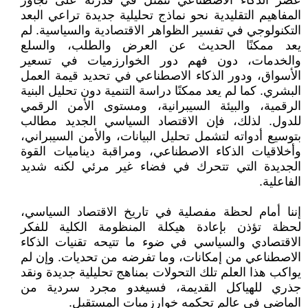
عصر الذكاء الاصطناعي تتمثل في قدرته على تجاوز
المفاهيم التقليدية نحو نماذج تحليلية جديدة تراعي البعد
التكنولوجي في تفسير الظواهر الاقتصادية والسياسية. لم
يعد ممكنًا الحديث عن العرض والطلب، والسلع
والخدمات، دون فهم دور الخوارزميات في تسعير
الأسواق، ودور الذكاء الاصطناعي في تحديد قيمة العمل
البشري. كما لم يعد ممكنًا دراسة التنمية دون تحليل البنية
الرقمية، والبيئة السيبرانية، ومستوى الأمن الرقمي
للدول. لذلك، فإن الاقتصاد السياسي الجديد مطالب
بتوسيع أدواته لتشمل تحليل البيانات، والأمن السيبراني،
وأخلاقيات الذكاء الاصطناعي، ومراقبة ديناميات القوة
الجديدة التي تتحرك في فضاء غير مرئي لكنه شديد
الفاعلية.
إننا أمام لحظة مفصلية في تاريخ الاقتصاد السياسي،
لحظة تؤذن بإعادة هيكلة المنظومة الكلية للفكر
الاقتصادي والسياسي في ضوء ما تتيحه تقنيات الذكاء
الاصطناعي من إمكانات، وما تفرضه من تحديات. وإن لم
يواكب هذا العلم تلك التحولات بمناهج تحليلية جديدة ونقد
جذري للهياكل القديمة، فسيغدو مجرد سردية من
الماضي في عالم تحكمه خوارزميات المستقبل.