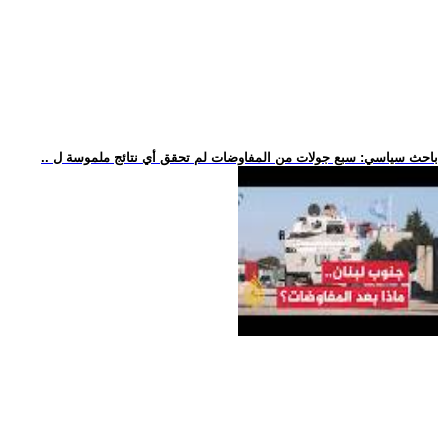
.. باحث سياسي: سبع جولات من المفاوضات لم تحقق أي نتائج ملموسة ل