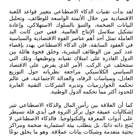
لقد بدأت تقنيات الذكاء الاصطناعي بتغيير قواعد اللعبة
الاقتصادية من خلال الأتمتة الواسعة للوظائف، وتحليل
البيانات الضخمة، والتنبؤ بالسلوك الاستهلاكي، وإعادة
تشكيل سلاسل الإنتاج العالمية. ففي حين كانت اليد
العاملة تمثل أحد أهم عناصر القوة الاقتصادية والسياسية
في العقود السابقة، فإن الذكاء الاصطناعي يهدد بإقصاء
عدد كبير من الوظائف البشرية، وخلق فجوة هائلة بين
الدول القادرة على امتلاك تقنياته وتوظيفها، وتلك التي
ستتخلف عن الركب. الأمر الذي يفرض على الاقتصاد
السياسي الكلاسيكي مراجعة نظرياته حول التوزيع
العادل، وسياسات الرفاه، والعدالة الاجتماعية، في عالم
تحكمه الخوارزميات وتديره الشركات التقنية العابرة
للحدود أكثر مما تحكمه الدول الوطنية.
كما أن العلاقة بين رأس المال والذكاء الاصطناعي تثير
إشكاليات عميقة حول تركّز الثروة في أيدي قلة تسيطر
على أدوات المعرفة والتكنولوجيا. فالذكاء الاصطناعي لا
يُنتج ذاته ذاتيًا، بل يتطلب بيئة استثمارية ضخمة ومراكز
بحثية متقدمة وشبكات بيانات عملاقة. وهو ما يخلق نوعًا