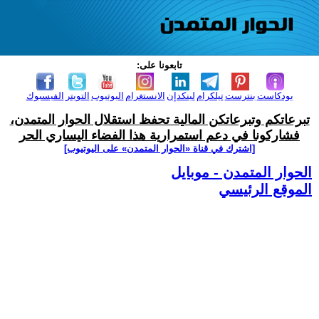
تابعونا على:
بودكاست
بنترست
تيلكرام
لينكدإن
الانستغرام
اليوتيوب
التويتر
الفيسبوك
تبرعاتكم وتبرعاتكن المالية تحفظ استقلال الحوار المتمدن،
فشاركونا في دعم استمرارية هذا الفضاء اليساري الحر
[اشترك في قناة ‫«الحوار المتمدن» على اليوتيوب]
الحوار المتمدن - موبايل
الموقع الرئيسي