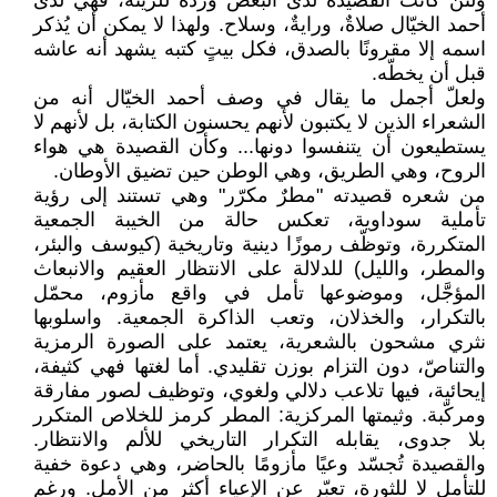
ولئن كانت القصيدة لدى البعض وردةً للزينة، فهي لدى
أحمد الخيّال صلاةٌ، ورايةٌ، وسلاح. ولهذا لا يمكن أن يُذكر
اسمه إلا مقرونًا بالصدق، فكل بيتٍ كتبه يشهد أنه عاشه
قبل أن يخطّه.
ولعلّ أجمل ما يقال في وصف أحمد الخيّال أنه من
الشعراء الذين لا يكتبون لأنهم يحسنون الكتابة، بل لأنهم لا
يستطيعون أن يتنفسوا دونها... وكأن القصيدة هي هواء
الروح، وهي الطريق، وهي الوطن حين تضيق الأوطان.
من شعره قصيدته "مطرٌ مكرّر" وهي تستند إلى رؤية
تأملية سوداوية، تعكس حالة من الخيبة الجمعية
المتكررة، وتوظّف رموزًا دينية وتاريخية (كيوسف والبئر،
والمطر، والليل) للدلالة على الانتظار العقيم والانبعاث
المؤجَّل، وموضوعها تأمل في واقع مأزوم، محمّل
بالتكرار، والخذلان، وتعب الذاكرة الجمعية. واسلوبها
نثري مشحون بالشعرية، يعتمد على الصورة الرمزية
والتناصّ، دون التزام بوزن تقليدي. أما لغتها فهي كثيفة،
إيحائية، فيها تلاعب دلالي ولغوي، وتوظيف لصور مفارقة
ومركّبة. وثيمتها المركزية: المطر كرمز للخلاص المتكرر
بلا جدوى، يقابله التكرار التاريخي للألم والانتظار.
والقصيدة تُجسّد وعيًا مأزومًا بالحاضر، وهي دعوة خفية
للتأمل لا للثورة، تعبّر عن الإعياء أكثر من الأمل. ورغم