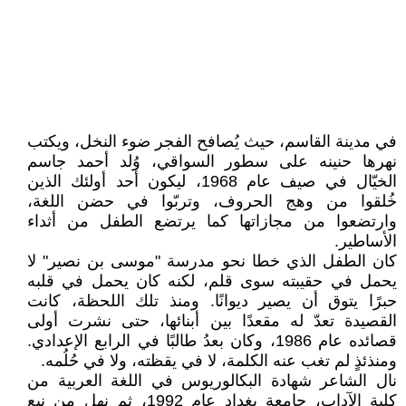
في مدينة القاسم، حيث يُصافح الفجر ضوء النخل، ويكتب
نهرها حنينه على سطور السواقي، وُلد أحمد جاسم
الخيّال في صيف عام 1968، ليكون أحد أولئك الذين
خُلقوا من وهج الحروف، وتربّوا في حضن اللغة،
وارتضعوا من مجازاتها كما يرتضع الطفل من أثداء
الأساطير.
كان الطفل الذي خطا نحو مدرسة "موسى بن نصير" لا
يحمل في حقيبته سوى قلم، لكنه كان يحمل في قلبه
حبرًا يتوق أن يصير ديوانًا. ومنذ تلك اللحظة، كانت
القصيدة تعدّ له مقعدًا بين أبنائها، حتى نشرت أولى
قصائده عام 1986، وكان بعدُ طالبًا في الرابع الإعدادي.
ومنذئذٍ لم تغب عنه الكلمة، لا في يقظته، ولا في حُلُمه.
نال الشاعر شهادة البكالوريوس في اللغة العربية من
كلية الآداب، جامعة بغداد عام 1992، ثم نهل من نبع