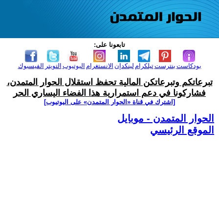
تابعونا على:
بودكاست
بنترست
تيلكرام
لينكدإن
الانستغرام
اليوتيوب
التويتر
الفيسبوك
تبرعاتكم وتبرعاتكن المالية تحفظ استقلال الحوار المتمدن،
فشاركونا في دعم استمرارية هذا الفضاء اليساري الحر
[اشترك في قناة ‫«الحوار المتمدن» على اليوتيوب]
الحوار المتمدن - موبايل
الموقع الرئيسي