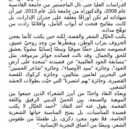
الدراسات العليا حتى نال الماجستير من جامعة القادسية
عام 2008، والدكتوراه من جامعة بابل عام 2013. غير أن
شهاداته لم تكن أوراقًا معلّقة على جدران الإدارات، بل
كانت مفاتيح فتحت له أبواب التأمل، وأقلامًا زادت من
توهّج مداده.
يكتب الخيّال الشعر والقصة، لكنه حين يكتب كأنما يعجن
الحروف بتراب الوطن، ويقطّرها من وجد روحيّ عميق،
فنصوصه تحمل حسًّا صوفيًا ونبضًا إنسانيًا مشوبًا بعشق
للحق والجمال. وقد نالت قصائده جوائز مرموقة، مثل
"مسابقة الجود العالمية" عن قصيدته "سجدة على أرض
الجود"، وجائزة "سيد الأوصياء"، وجائزة "شاعر الحسين"
في البحرين لعامين متتاليين، وجائزة كركوك للقصة
القصيرة، وجائزة "بهم انتصرنا" التي حيّت بطولات الحشد
الشعبي.
ويعدّه النقاد واحدًا من أبرز الشعراء الذين جمعوا بين
الموهبة والصنعة، بين الحسّ الديني الرقيق واللغة
الفخمة. يقول عنه أحد النقاد: "أحمد الخيّال لا يكتب
قصيدة المناسبات، بل يمنح المناسبة حياتها الشعرية
الخاصة، فلا تعود مجرد ذكرى، بل طقسًا من طقوس
الشعر، ونبضًا من أعماق التجربة الإنسانية."