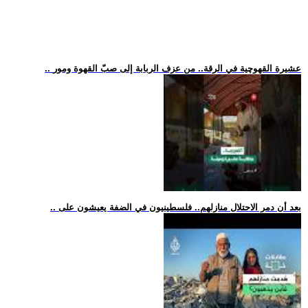
.. عشيرة القهوچية في الرقة.. من عزف الربابة إلى صبّ القهوة ومور
.. بعد أن دمر الاحتلال منازلهم.. فلسطينيون في الضفة يعيشون على