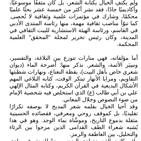
ولم يكتفِ الخيال بكتابة الشعر، بل كان مثقفًا موسوعيًا،
وأكاديميًا جادًا، فقد نشر أكثر من خمسة عشر بحثًا علميًا
محكمًا، وشارك في مؤتمرات علمية وثقافية لا تُحصى.
كما تبوّأ مناصب ثقافية مهمة، منها رئاسة المنتدى الأدبي
في القاسم، ورئاسة الهيئة الاستشارية للبيت الثقافي في
المدينة، وكان رئيس تحرير لمجلة "المحقق" العلمية
المحكمة.
أما مؤلفاته، فهي منارات تتوزع بين البلاغة، والتفسير،
وسِيَر الأئمة، والشعر. نذكر منها: أضرحة الماء (ديوان
شعري خاص بأهل البيت)، يقظة النعناع، ونهارات شطبتها
التقاويم، ومرايا الأنهار تبتكر الوقت، كتابه البلاغي المهم
الأشكال البديعية في القرآن الكريم، وكتابه المثال الإلهي
علي بن أبي طالب (ع) الذي استخلص فيه شخصية الإمام
من ضوء النصوص وجلال المعاني.
وقد أحيا الخيال بقلمه شعر المديح لا بوصفه تكرارًا
تقليديًا، بل كموقف روحي ومعرفي، فقصائده الحسينية
مثقلة بدموع التاريخ، وموشّاة بماء الوجد. وهو في هذا
يُشبه شعراء الطف القدامى الذين مزجوا بين الرثاء
والتحليل، بين العاطفة والرمز.