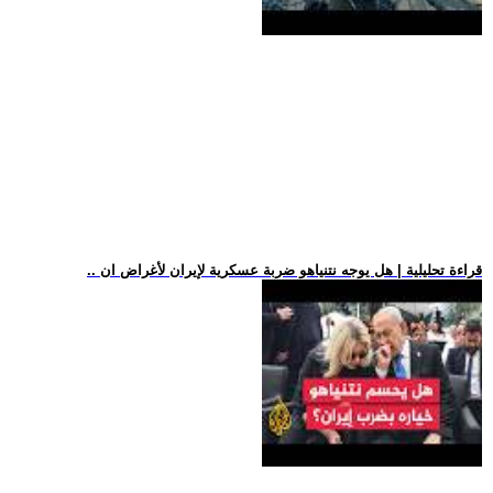
.. قراءة تحليلية | هل يوجه نتنياهو ضربة عسكرية لإيران لأغراض ان