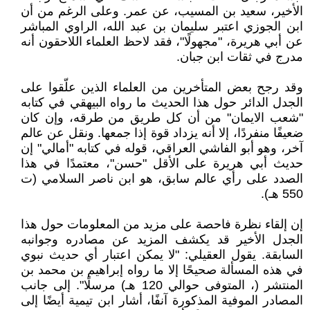
الأخير، سعيد بن المسيب، عن عمر. وعلى الرغم من أن
ابن الجوزي اعتبر سليمان بن عبد الله، الراوي المباشر
عن أبي هريرة، "مجهولًا"، فقد لاحظ العلماء اللاحقون أنه
مدرج في ثقات ابن جبان.
وقد رجح بعض المتأخرين من العلماء الذين علّقوا على
الجدل الدائر حول هذا الحديث ما رواه البيهقي في كتابه
"شعب الايمان" من أن كل طريق من طرقه، وإن كان
ضعيفًا منفردًا، إلا أنه يزداد قوة إذا جمعها. ونقل عن عالم
آخر، وهو أبو الفاشي العراقي، قوله في كتابه "أمالي" إن
حديث أبي هريرة على الأقل "حسن"، معتمدًا في هذا
الصدد على رأي عالم سابق، هو ابن ناصر السلامي (ت
550 هـ).
إن إلقاء نظرة فاحصة على مزيد من المعلومات حول هذا
الجدل الأخير قد يكشف المزيد عن مصادره وجوانبه
السابقة. يقول العقيلي: "لا يمكن اعتبار أي حديث نبوي
في هذه المسألة صحيحًا إلا ما رواه إبراهيم بن محمد بن
المنتشر (، المتوفى حوالي 120 هـ) مرسلًا". إلى جانب
المصادر الموفية المذكورة آنفًا، أشار ابن تيمية أيضًا إلى