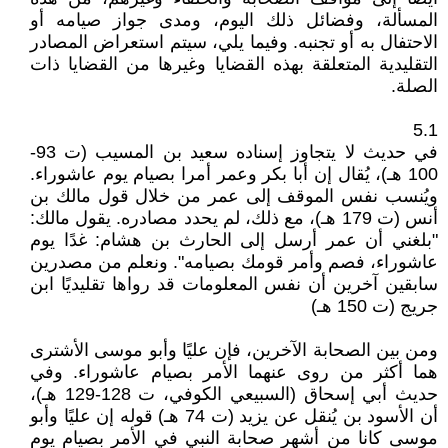
المسألة، وفضائل ذلك اليوم، ومدى جواز صيامه أو
الاحتفال به أو تجنبه. وفيما يلي، سيتم استعراض المصادر
التقليدية المتعلقة بهذه القضايا وغيرها من القضايا ذات
الصلة.
5.1
في حديث لا يتجاوز إسناده سعيد بن المسيب (ت 93-
100 هـ)، يُقال إن أبا بكر وعمر أمرا بصيام يوم عاشوراء.
ويُنسب نفس الموقف إلى عمر من خلال قول مالك بن
أنس (ت 179 هـ)، مع ذلك، لم يحدد مصادره. يقول مالك:
"بلغني أن عمر أرسل إلى الحارث بن هشام: غدًا يوم
عاشوراء، فصم وأمر قومك بصيامه". ونعلم من مصدرين
سابقين آخرين أن نفس المعلومات قد رواها تقليديًا ابن
جريج (ت 150 هـ)
ومن بين الصحابة الآخرين، فإن عليًا وأبو موسى الأشترى
هما أكثر من روى عنهما الأمر بصيام عاشوراء. وفي
حديث أبي إسحاق (السبيعي الكوفي، ت 128-129 هـ)،
أن الأسود بن يُنقل عن يزيد (ت 74 هـ) قوله إن عليًا وأبو
موسى كانا من أشهر صحابة النبي في الأمر بصيام يوم