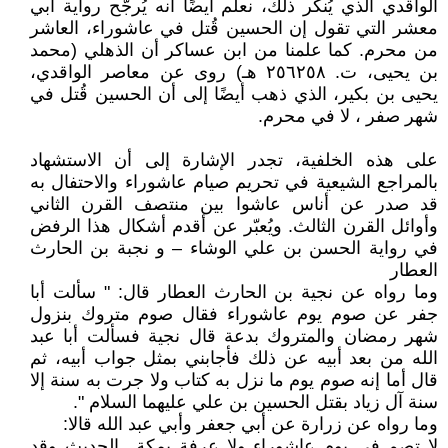
الواقدي الذي يُنكر ذلك، نعلم أيضًا أنه يُرجّح رواية أبي
معشر التي تقول إن الحسين قُتل في عاشوراء، العاشر
من محرم. كما علمنا من ابن عساكر أن الذهلي (محمد
بن يحيى، ت. ٢٥٦٢٥٨ هـ) روى عن معاصر الواقدي،
يحيى بن بكير، الذي ذهب أيضًا إلى أن الحسين قُتل في
شهر صفر ، لا في محرم.
على هذه الخلفية، تجدر الإشارة إلى أن الاستشهاد
بالمراجع الشيعية في تحريم صيام عاشوراء والاحتفال به
قد صدر عن أناس عاشوا بين منتصف القرن الثاني
وأوائل القرن الثالث. ويُعبّر عن أقدم أشكال هذا الرفض
في رواية الحسن بن علي الوشاء – و نجبة بن الحارث
العطار
وما رواه عن نجية بن الحارث العطار قال: " سألت أبا
جفر عن صوم يوم عاشوراء فقال صوم متروك بنزول
شهر رمضان والمتروك بدعة قال نجية فسألت أبا عبد
الله من بعد أبيه عن ذلك فأجابني بمثل جواب أبيه، ثم
قال أما إنه صوم يوم ما نزل به كتاب ولا جرت به سنة إلا
سنة آل زياد بقتل الحسين بن علي عليهما السلام ".
وما رواه عن زرارة عن أبي جعفر وأبي عبد الله قالا:
لا تصم في يوم عاشوراء ولا عرفة بمكة.. الحديث وقد