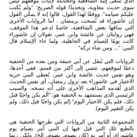
الذي سعى إليه الشافعية والحنابلة لإثبات موقفهم ليس
سوى حديث معاوية، وتحديدًا قوله الصريح: "ولم يُكتب
عليكم صيامه". ووفقًا لهذا القول، قالوا إنه لا يمكن القول
إن عاشوراء قد نُسخت برمضان . أما الروايات الأخرى
التي ساقها بعض الشافعية، خاصةً لدعم هذا الموقف،
فهي روايتان عن عائشة وابن عمر، تقولان إن عاشوراء
كانت يومًا للصيام في الجاهلية، ولما جاء الإسلام قال
النبي: "... ومن شاء تركه"
الروايات التي يُنقل عن أبي حنيفة ومن بعده من الحنفية
دعمًا لموقفهم، تنتمي إلى أكثر من قسم. ففي أحدها،
وهو نفس حديث عائشة وابن عمر، يُعطي النبي حرية
الاختيار في عاشوراء بعد نزول رمضان، أي نفس الحديث
الذي تُقدمه المذاهب الأخرى على أنه نسخه. والسبب
الرئيسي الذي يستشهد به الحنفية هو: "ألم يكن واجبًا قبل
ذلك، فلم يكن الاختيار اليوم" (لم يكن واجبًا قبل ذلك، ولم
يكن التغيير اليوم).
المجموعة الثانية من الروايات التي طرحها الحنفية هي
بالطبع تلك التي قيل فيها إن النبي أمر بصيام يوم
عاشوراء، أو أمر به (كان يصوم، يصوم، إلخ). ولكن ربما