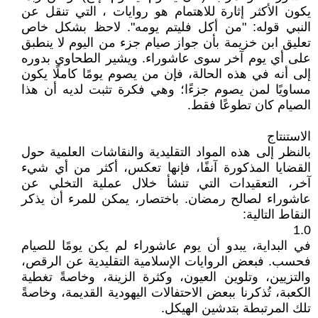
يكون الأكثر إثارة للاهتمام هو روايات ، التي تنقل عن
النبي قوله: "من أكل فليتم يومه". لاحظ بشكل خاص
تعليق ابن خزيمة بأن جواز صيام جزء من اليوم لا ينطبق
على أي يوم آخر سوى عاشوراء. ويشير الطحاوي بدوره
إلى أنه في هذه الحالة، فإن من يصوم يومًا كاملًا يكون
مساويًا لمن يصوم جزءًا؛ وهي فكرة تثبت لديه أن هذا
الصيام كان تطوعًا فقط.
الاستنتاج
بالنظر إلى هذه المواد التقليدية والنقاشات العلمية حول
القضايا المذكورة آنفًا، فإنها تعكس، أكثر من أي شيء
آخر، التعقيدات التي تنشأ خلال عملية التخلي عن
عاشوراء لصالح رمضان. باختصار، يمكن للمرء أن يذكر
النقاط التالية:
1.0
في البداية، يبدو أن يوم عاشوراء لم يكن يومًا للصيام
فحسب. فبعض الروايات الإسلامية التقليدية عن الرقص،
والتزيين، وتلوين العيون، وكثرة الزينة، وخاصةً تغطية
الكعبة، تُذكرنا ببعض الاحتفالات اليهودية القديمة، وخاصةً
تلك المرتبطة بتدشين الهيكل.