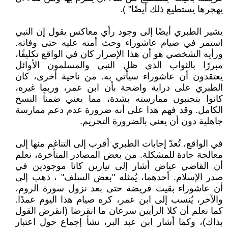
يهجرها يستطيع ذلك أيضًا" ).
يشير الطبري أيضًا إلى وجود رأي معاكس يقول إن النبي
استمر في صيام عاشوراء وحث أمته عليه حتى وفاته.
ورأيه الشخصي هو أن هذا الإصرار كان في الواقع تكليفًا،
مبررًا بالثواب الذي ظل النبي والمسلمون الأوائل
يعتقدون أن عاشوراء سيأتي به. من ناحية أخرى، كان
الطبري على دراية واضحة بأن ابن عمر، وربما غيره،
كانوا يتجنبون ممارسته بشدة، مما يعني ضمناً النسخ
الكامل. وقد فهم هذا على أنه ضرورة عدم دعم ممارسة
جاهلية دون أن يعني بالضرورة التحريم.
في الواقع، تُعدّ إجابات الطبري أقرب إلى التناغم منها إلى
معالجة جادة للمشكلة. من بعض المصادر المتأخرة، نعلم
أن القاضي عياض أشار إلى تيارين كانا موجودين في
صدر الإسلام. أحدهما، يُمثله "بعض السلف" ، ذهب إلى
أن عاشوراء بقيت فريضة حتى بعد نزول سورة الروم،
والآخر، يُنسب إلى ابن عمر، كره صيام هذا اليوم عمدًا.
كما نعلم أن كلا الرأيين سرعان ما انقرضا (انقرض القول
بذاك)، وكما أشار ابن عبد البر، نشأ إجماع حول اعتبار