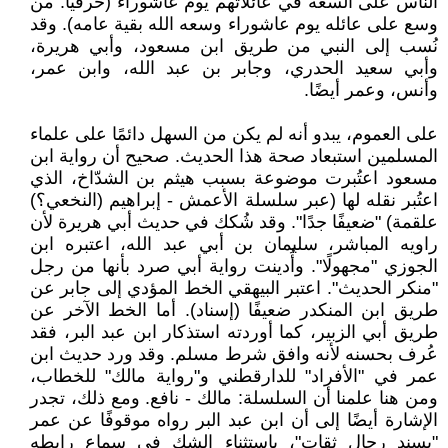
الناس على السعة في عائلاتهم يوم عاشوراء (حرفيًا: من
وسع على عائله يوم عاشوراء وسعه الله بقية عامه). وقد
نُسب إلى النبي من طريق ابن مسعود، وأبي هريرة،
وأبي سعيد الحدري، وجابر بن عبد الله، وابن عمر،
وأنس، وعمر أيضًا.
على العموم، يبدو أنه لم يكن من السهل دائمًا على علماء
المسلمين استبعاد صحة هذا الحديث. صحيح أن رواية ابن
مسعود اعتُبرت موضوعة بسبب هيثم بن الشدّاخ، الذي
اعتُبر نقله لها (عبر سلسلة الأعمش - إبراهيم (النخعي؟)
علقمة) "ضعيفًا جدًا". وقد شُكك في حديث أبي هريرة لأن
راويه المباشر، سليمان بن أبي عبد الله، اعتبره ابن
الجوزي "مجهولًا". وأُدينت رواية أبي صرد بأنها من رجل
"منكر الحديث". اعتبر البيهقي الخط المؤدي إلى جابر عن
طريق ابن المنكدر ضعيفًا (إسناد). أما الخط الآخر عن
طريق أبي الزبير، كما أوردته استذكار ابن عبد البر، فقد
عُرف بحسنه لأنه وافق شرط مسلم. وقد ورد حديث ابن
عمر في "الأفراد" للدارقطني و"رواية مالك" للخطاب،
ومن هنا علمنا أن السلسلة: مالك - نافع. ومع ذلك، تجدر
الإشارة أيضًا إلى أن ابن عبد البر رواه موقوفًا عن عمر
"بسند رجال ثقات"، باستثناء الشك في سماع رابطه