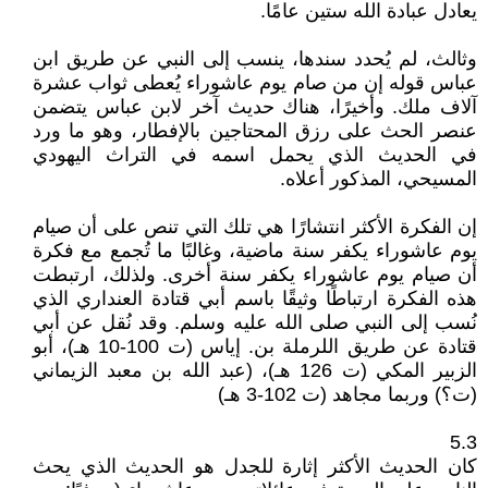
يعادل عبادة الله ستين عامًا.
وثالث، لم يُحدد سندها، ينسب إلى النبي عن طريق ابن
عباس قوله إن من صام يوم عاشوراء يُعطى ثواب عشرة
آلاف ملك. وأخيرًا، هناك حديث آخر لابن عباس يتضمن
عنصر الحث على رزق المحتاجين بالإفطار، وهو ما ورد
في الحديث الذي يحمل اسمه في التراث اليهودي
المسيحي، المذكور أعلاه.
إن الفكرة الأكثر انتشارًا هي تلك التي تنص على أن صيام
يوم عاشوراء يكفر سنة ماضية، وغالبًا ما تُجمع مع فكرة
أن صيام يوم عاشوراء يكفر سنة أخرى. ولذلك، ارتبطت
هذه الفكرة ارتباطًا وثيقًا باسم أبي قتادة العنداري الذي
نُسب إلى النبي صلى الله عليه وسلم. وقد نُقل عن أبي
قتادة عن طريق اللرملة بن. إياس (ت 100-10 هـ)، أبو
الزبير المكي (ت 126 هـ)، (عبد الله بن معبد الزيماني
(ت؟) وربما مجاهد (ت 102-3 هـ)
5.3
كان الحديث الأكثر إثارة للجدل هو الحديث الذي يحث