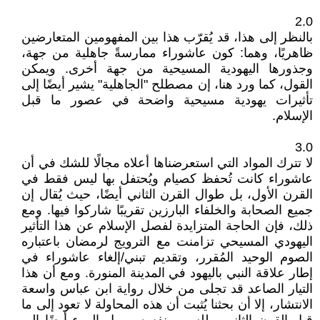
2.0
بالنظر إلى هذا، قد يُقرّب هذا بين المفهومين المتعارضين
ظاهريًا، وهما: كون عاشوراء ممارسةً جاهلية من جهة،
وجذورها اليهودية المسيحية من جهة أخرى. ويمكن
القول، كما ورد هنا، إن مصطلح "الجاهلية" يشير أيضًا إلى
تأثيرات يهودية مسيحية واضحة في عصور ما قبل
الإسلام.
3.0
لا تترك المواد التي استعرضناها أعلاه مجالًا للشك في أن
عاشوراء كانت تُحفظ كصيام ويُحتفل بها ليس فقط في
القرن الأول، بل طوال القرن الثاني أيضًا، حيث يُقال إن
جميع الصحابة والخلفاء البارزين تقريبًا شاركوا فيها. ومع
ذلك، فإن الحاجة المتزايدة لفصل الإسلام عن هذا التأثير
اليهودي المسيحي تزامنت مع الترويج لرمضان باعتباره
الصوم الوحيد المُقرر، وتقديم تبني/إلغاء عاشوراء في
إطار علاقة النبي باليهود في المدينة المنورة. ومع أن هذا
التيار الصاعد قد تجلى من خلال رواية ابن عباس واسعة
الانتشار، إلا أن بحثنا يُثبت أن هذه المحاولة لا تعود إلى ما