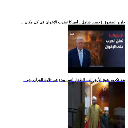
.. خارج الصندوق | حصار شامل.. أميركا تضرب الإخوان في كل مكان
.. بعد تكريم شيخ الأزهر له.. الطفل أنس يبدع في تلاوة القرآن بدو