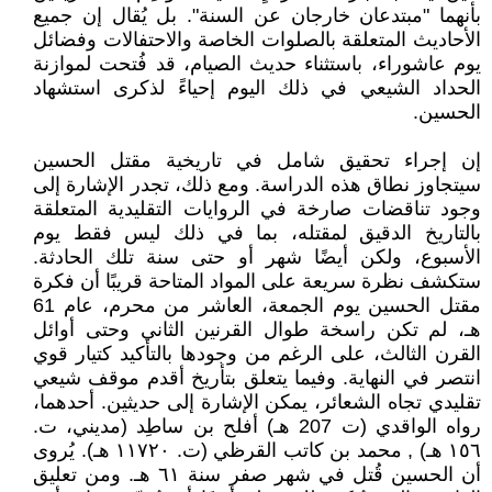
بأنهما "مبتدعان خارجان عن السنة". بل يُقال إن جميع
الأحاديث المتعلقة بالصلوات الخاصة والاحتفالات وفضائل
يوم عاشوراء، باستثناء حديث الصيام، قد فُتحت لموازنة
الحداد الشيعي في ذلك اليوم إحياءً لذكرى استشهاد
الحسين.
إن إجراء تحقيق شامل في تاريخية مقتل الحسين
سيتجاوز نطاق هذه الدراسة. ومع ذلك، تجدر الإشارة إلى
وجود تناقضات صارخة في الروايات التقليدية المتعلقة
بالتاريخ الدقيق لمقتله، بما في ذلك ليس فقط يوم
الأسبوع، ولكن أيضًا شهر أو حتى سنة تلك الحادثة.
ستكشف نظرة سريعة على المواد المتاحة قريبًا أن فكرة
مقتل الحسين يوم الجمعة، العاشر من محرم، عام 61
هـ، لم تكن راسخة طوال القرنين الثاني وحتى أوائل
القرن الثالث، على الرغم من وجودها بالتأكيد كتيار قوي
انتصر في النهاية. وفيما يتعلق بتأريخ أقدم موقف شيعي
تقليدي تجاه الشعائر، يمكن الإشارة إلى حديثين. أحدهما،
رواه الواقدي (ت 207 هـ) أفلح بن ساطِد (مديني، ت.
١٥٦ هـ) , محمد بن كاتب القرظي (ت. ١١٧٢٠ هـ). يُروى
أن الحسين قُتل في شهر صفر سنة ٦١ هـ. ومن تعليق