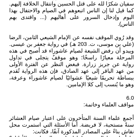
سفيان شكرًا لله على قتل الحسين وانتقال الخلافة إليهم.
كما قيل لنا إن الناس اتبعوهم في الصيام والاحتفال بهذا
اليوم وإدخال السرور على أهاليهم (... واقتدى بهم
الناس).
وقد رُوي الموقف نفسه عن الإمام الشيعي الثامن، الرضا
(علي بن موسى، ت. 203 هـ) في رواية جعفر بن عيسى.
ويبدو أن رفض الشيعة لصيام عاشوراء قد أصبح في هذه
المرحلة معيارًا راسخًا؛ وهو موقفٌ يتجلى في تداول
رواية عن جريز زرارة. فبغض النظر عن الفترة الأولى
من عهد الباقر إلى عهد الصادق، فإن هذه الرواية تُقدم
ببساطة تحريمًا شيعيًا عشوائيًا لصيام عاشوراء وعرفة،
وهو ما يُنسب إلى كلا الإمامين.
6.0
مواقف العلماء وخاتمة:
أجمع علماء السنة المتأخرون على اعتبار صيام العشائر
سنةً مستحبة، لا فريضة. أما الأسئلة التي استمرت محل
نقاش بناءً على المصادر المذكورة آنفًا، فكانت: