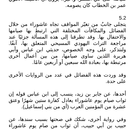
عمر بن الخطاب كان يصومه.
5.2
يتجلى جانبٌ من تغيّر المواقف تجاه عاشوراء من خلال
الفضائل والمكافآت المختلفة التي ارتبط بها صيامها
والاحتفال بها. وقد تطرقنا إلى هذه المسألة جزئيًا عند
مراجعة التراث اليهودي المسيحي المتعلق بها، آنفًا.
ولنتذكر، على وجه الخصوص، حديثي ابن عباس وأبي
هريرة اللذين ساوى صيامها، من بين أعمال أخرى
مرتبطة بها، بعبادة الله سبعين أو أربعين عامًا.
وقد وردت هذه الفضائل في عدد من الروايات الأخرى
على حدة.
أحدها، عن جابر بن زيد، ينسب إلى ابن عباس قوله إن
ثواب صيام يوم عاشوراء يعادل كفارة ستين شهرًا وعتق
عشرة من المؤمنين العرب (أي من بني إسماعيل).
وفي رواية أخرى، شكك في صحتها بسبب سندها، عن
حبيب بن أبي حبيب، أن ثواب من صام يوم عاشوراء