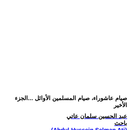
صيام عاشوراء، صيام المسلمين الأوائل ...الجزء
الأخير
عبد الحسين سلمان عاتي
باحث
(Abdul Hussein Salman Ati)