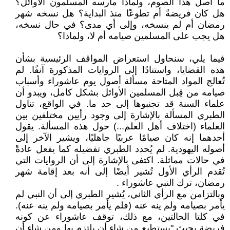
ما أصل هذا الصوم، ولماذا مارسه المسلمون الأوائل؟
هل كان فريضةً أم تطوعًا منذ البداية؟ هل نسخه شهر
رمضان أم لم ينسخه، وإلى أي مدى؟ في حال نسخه،
هل يجب على المسلمين صيامه أم لا، ولماذا؟
فيما يلي، سنحاول استعراض المواقف الرئيسية بشأن
هذه القضايا، واستنادًا إلى الروايات المذكورة آنفًا. لم
تُعالج المواد المتاحة مسألة أصول يوم عاشوراء وأسباب
صيامه من قِبل المسلمين الأوائل بشكل كامل، ويبدو أن
علماء السنة قد تجنبوها إلى حد ما. في الواقع، تناول
الطبري المسألة بالإشارة إلى وجود رأيين مختلفين بين
العلماء (اختلاف أهل العلم...) حول هذه المسألة. يقول
أحدهما إنه كان صيامًا عربيًا جاهليًا، ويشير الآخر إلى
أصوله اليهودية. لم يُحدد الطبري تفضيله كما يفعل عادةً
في حالات مماثلة. اكتفى بالإشارة إلى أن الروايات التي
تُقدم الرأي الأول تُشير أيضًا إلى أنه بعد إقامة شهر
رمضان، ترك النبي عاشوراء .
وبالتزامن مع الرأي الثاني، يُشير الطبري إلى أن النبي لم
يأمر بصيامه ولم ينه عنه (فلم يأمر بصيامه ولم ينه عنه).
في كلتا الحالتين، مع ذلك، توقف عاشوراء عن كونه
فريضة بحيث "يستطيع من شاء أن يلتزم بها ومن شاء أن