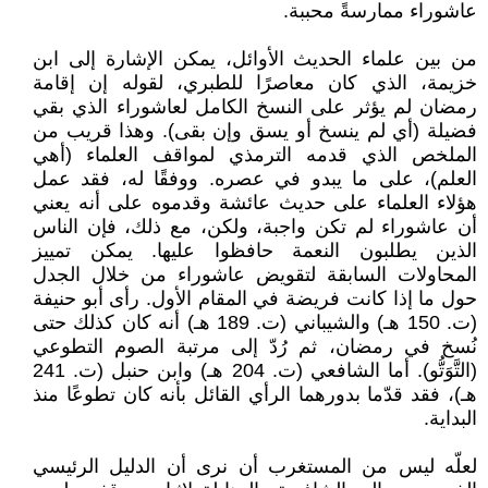
عاشوراء ممارسةً محببة.
من بين علماء الحديث الأوائل، يمكن الإشارة إلى ابن
خزيمة، الذي كان معاصرًا للطبري، لقوله إن إقامة
رمضان لم يؤثر على النسخ الكامل لعاشوراء الذي بقي
فضيلة (أي لم ينسخ أو يسق وإن بقى). وهذا قريب من
الملخص الذي قدمه الترمذي لمواقف العلماء (أهي
العلم)، على ما يبدو في عصره. ووفقًا له، فقد عمل
هؤلاء العلماء على حديث عائشة وقدموه على أنه يعني
أن عاشوراء لم تكن واجبة، ولكن، مع ذلك، فإن الناس
الذين يطلبون النعمة حافظوا عليها. يمكن تمييز
المحاولات السابقة لتقويض عاشوراء من خلال الجدل
حول ما إذا كانت فريضة في المقام الأول. رأى أبو حنيفة
(ت. 150 هـ) والشيباني (ت. 189 هـ) أنه كان كذلك حتى
نُسخ في رمضان، ثم رُدّ إلى مرتبة الصوم التطوعي
(التَّوَتُّو). أما الشافعي (ت. 204 هـ) وابن حنبل (ت. 241
هـ)، فقد قدّما بدورهما الرأي القائل بأنه كان تطوعًا منذ
البداية.
لعلّه ليس من المستغرب أن نرى أن الدليل الرئيسي