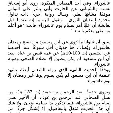
عاشوراء. وفي أحد المصادر المبكرة، روى أبو إسحاق
نفسه والشيباني عن الحارث وأبي بشر على التوالي
موقفًا مشابهًا لعلي. وهناك رواية أخرى ذات تداول
محدود لسفيان الثوري . وتقول الرواية إنه عندما قيل
لعائشة أن عليًا أمر بصيام يوم عاشوراء، قالت: "هو أعلم
من بقي منكم بالسنة"
سبق أن تناولنا ما رُوي عن ابن مسعود من نسخ رمضان
لعاشوراء. ويُضاف هنا حديثان أقل شيوعًا عنه. أحدهما
عن الشعبي (ت 103-10هـ) عن عمه قيس بن عباد، يفيد
أن ابن مسعود لم يكن يتطوع إلا بصلاة الضحى وصيام
عاشوراء.
ووفقًا للحديث الثاني، الذي رواه الشعبي أيضًا، يشهد
علقمة أن ابن مسعود لم يكن يصوم يومًا غير رمضان إلا
يوم عاشوراء.
ويروي حديثٌ لعبد الرحمن بن حميد (ت 137 هـ)، من
نسل الصحابي عبد الرحمن بن عوف، أن الأخير نسي
صيام يوم عاشوراء، فلما تذكره بدأ صيامه ضحىً. ولا شك
أن هذا الحديث مُثقلٌ بالتفاصيل، إذ يُشكِّل جزءًا من