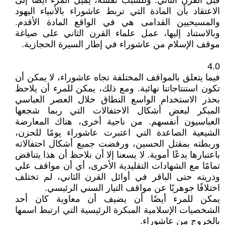
قبل القرن الثاني. وللسبب نفسه، يميل المرء أيضًا إلى
الاعتقاد بأن المادة التي تربط عاشوراء بالأنبياء اليهود
والمسيحيين القدامى هي في الواقع المادة الأقدم.
وبالاستناد إليها، عمل علماء القرن الثاني على صياغة
موقف الإسلام من عاشوراء في إطار السيرة الحجازية.
4.0
فيما يتعلق بالمواقف المختلفة تجاه عاشوراء، لا يمكن أن
تكون استنتاجاتنا نهائية. ومع ذلك، يمكن للمرء أن يلاحظ
بحذر الاستخدام الواسع النطاق خلال العصر العباسي
المبكر لبعض أشكال الاحتفالات التي ربما شجعها
العباسيون أنفسهم. من ناحية أخرى، هناك المعارضة
الشيعية الصاعدة التي اعتبرت عاشوراء يومًا للحزن،
وربطته بمقتل الحسين، ورفضت جميع أشكال احتفالاته
باعتبارها بدعًا أموية. لا يسعنا إلا أن نلاحظ أن هذا يتناقض
تمامًا مع الشهادات التقليدية الأخرى، أي أن مواقف علي
وذريته حتى الباقر في أوائل القرن الثاني، لم تختلف
اختلافًا جوهريًا عن مواقف التيار السني الرئيسي.
يمكن للمرء أيضًا أن يضيف أن معاوية كان أحد
الشخصيات الإسلامية المبكرة الرئيسية التي ارتبط اسمها
بالخروج من عاشوراء.