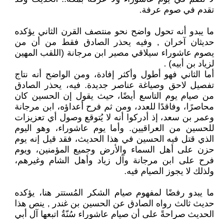
تقدم في صوم عرفة.
ما يبدو أنه تحول واضح نحو منتصف القرن الثاني يؤكده
حديثان آخران , وفيه يحذر الصادق فقط من أن من
يصوم عاشوراء سيلاقي مصير ابن مرجانة (اللقب المهين
لزياد بن أبيه) .
أما الثاني فهو أطول وأكثر إفادة، ومن الواضح أنه نتاج
تفصيل لاحق وصياغة عناصر جديدة. فيه، يحذر الصادق
من صيام يوم التاسع أيضًا، حيث يقول إن الحسين كان
محاصرًا، وفاقدًا للعدد، ومن ثم فرح أعداؤه، ابن مرجانة
وعمر بن سعد، إذ أدركوا أنه لا يُتوقع وصول أي تعزيزات
للحسين من العراقيين. وأما يوم عاشوراء، وهو اليوم
الذي قتل فيه الحسين في هذا الحديث، فقد قيل إنه يوم
حزن على أهل السماء والأرض وجميع المؤمنين، ويوم
فرح على ابن مرجانة وآل زياد وأهل الشام وغيرهم،
ولذلك لا يجوز الصيام فيه.
ما يبدو رفضًا لمفهوم صيام الشكر المُستتر هنا، يؤكده
حديث ثالث رواه الصادق عن الحسين بن غندر , ينص هذا
الحديث صراحةً على أن صيام عاشوراء سُنّةٌ اتبعها آل أبي