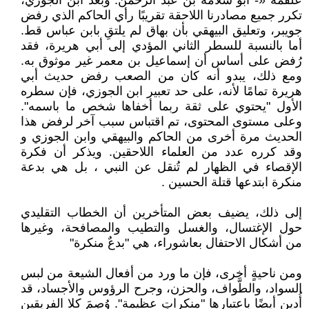
علقمة «- أبو سلامة بن عبد الرحمن. وبعد ابن الجوزي،
تكرر جميع مصادرنا اللاحقة تقريبًا رأي الحاكم الذي رفض
جويبر، وتعليق البيهقي بأن بهاق لم يلتقِ بابن عباس قط.
أما بالنسبة للسطر الثاني المؤدي إلى أبي هريرة، فقد
رُفض على أساس أن إسماعيل بن معمر غير موثوق به.
ومع ذلك، يبدو أنه كان من الصعب رفض حديث أبي
هريرة تمامًا لأنه، على حد تعبير ابن الجوزي، فإن سطره
الأول "يحتوي على ثقة ربما أخفاها شخص ما باسمه".
وعلى مستوى المحتوى، تم اقتباس سبب آخر لرفض هذا
الحديث مرة أخرى من الحاكم والبيهقي وابن الجوزي و
وقد كرره عدد من العلماء اللاحقين. ويذكر أن فكرة
الإقصاء في الظهار لم تُنقل عن النبي ، بل هي بدعة
منكرة ابتدعها قتلة الحسين .
إلى ذلك، يضيف بعض المتأخرين أن الخطاب التقليدي
حول الإغتسال، والغسل والتطيب والمصافحة، وغيرها
من أشكال الاحتفال بعاشوراء، هي "بدعٌ منكرة"
ومن ناحيةٍ أخرى، فإن ما ورد من أفعال الشيعة من لبس
السواد، والطَّواف، والحزن، وجرح الرؤوس والأجساد، قد
أُدين أيضًا باعتبارها "منكراتٍ عظيمة". وُصِمَ كلا الفريقين