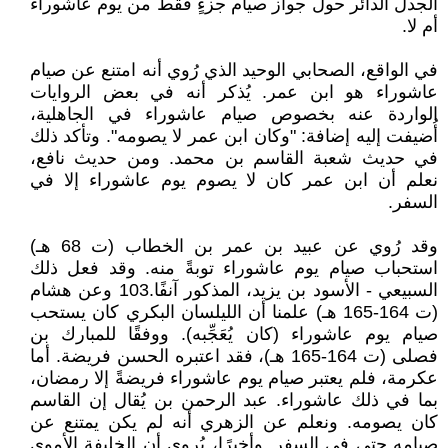
الجدل الدائر حول جواز صيام جزءٍ فقط من يوم عاشوراء
أم لا.
في الواقع، الصحابي الوحيد الذي رُوي أنه امتنع عن صيام
عاشوراء هو ابن عمر. يُذكر أنه في بعض الروايات
الواردة عنه بخصوص صيام عاشوراء في الجاهلية،
أُضيفت إليه إضافة: "وكان ابن عمر لا يصومه". وتأكد ذلك
في حديث شعبة القاسم بن محمد. ومن حديث نافع،
نعلم أن ابن عمر كان لا يصوم يوم عاشوراء إلا في
السفر.
وقد رُوي عن عبيد بن عمر بن الخطاب (ت 68 هـ)
استحباب صيام يوم عاشوراء توبةً منه. وقد فعل ذلك
السبيعي - الأسود بن يزيد، المذكور آنفًا.103 وعن هشام
(ت 164-165 هـ) علمنا أن الليلسان البكري كان يستحب
صيام يوم عاشوراء (كان يُعَجِّبه). ووفقًا للمبارك بن
فصلى (ت 164-165 هـ)، فقد اعتبره الحسن فريضة. أما
عكرمة، فلم يعتبر صيام يوم عاشوراء فريضةً إلا رمضان،
بما في ذلك عاشوراء. عبد الرحمن بن يُقال إن القاسم
كان يصومه. ونعلم عن الزهري أنه لم يكن يمتنع عن
صيامه حتى في السفر. وأخيرًا، يُروى أن الخليفة الأموي