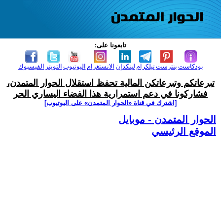
تابعونا على:
بودكاست
بنترست
تيلكرام
لينكدإن
الانستغرام
اليوتيوب
التويتر
الفيسبوك
تبرعاتكم وتبرعاتكن المالية تحفظ استقلال الحوار المتمدن،
فشاركونا في دعم استمرارية هذا الفضاء اليساري الحر
[اشترك في قناة ‫«الحوار المتمدن» على اليوتيوب]
الحوار المتمدن - موبايل
الموقع الرئيسي