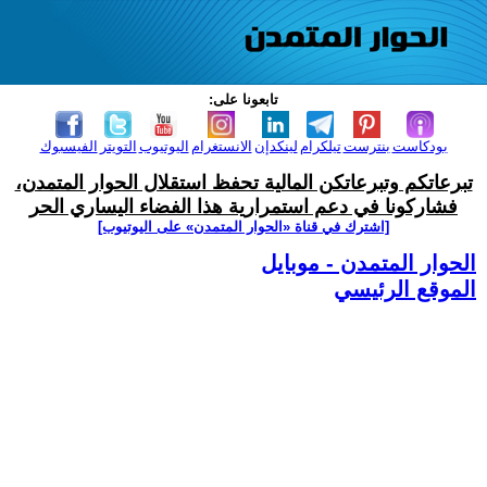
تابعونا على:
بودكاست
بنترست
تيلكرام
لينكدإن
الانستغرام
اليوتيوب
التويتر
الفيسبوك
تبرعاتكم وتبرعاتكن المالية تحفظ استقلال الحوار المتمدن،
فشاركونا في دعم استمرارية هذا الفضاء اليساري الحر
[اشترك في قناة ‫«الحوار المتمدن» على اليوتيوب]
الحوار المتمدن - موبايل
الموقع الرئيسي