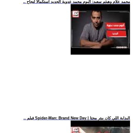
.. محمد علام وهيثم سعيد: ألبوم محمد عدوية الجديد استكمالا لنجاح
.. فيلم Spider-Man: Brand New Day | البداية اللي كان بيتر محتا