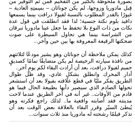
بصورة ملحوظة بالكثير من التفخيم فمن ثم التوقير من
قِبل مادوريا وزوجها، لم يكن جوناثان – بسِمتِهِ العادية –
غيورًا بالقدر المطلوب بالنسبة لفيولا درافت بينما يسمعها
دافيد بلوم نكتة جنسية؛ لذا فقد انطلقت في قول عدة
نكات من ذات النوع بلا تحفظ ما جعل عينا مادوريا تبرقان
من الشراسة بينما هي تحاول السيطرة على صوت
ضحكتها الرقيعة المعروفة بها بين حين وآخر...
كذلك يمكن ملاحظة أن جوناثان وهو يشير مودعًا لثلاثتهم
من نافذة سيارته الرخيصة لم يكن متضايقًا تمامًا كصديقٍ
حميم لفيولا درافت، بعد أن أرادت البقاء لكم يومٍ آخر..
أدار المحرك وانطلق بشكلٍ عادي، وقد ظل طوال
الطريق يفكر مليًا في قطع علاقته بفيولا بعد أن استشعر
تحولها الصادم الذي سيصير دأبها بطبيعة الحال فيما هو
قادم من الأوقات.. غير أنه في آخر الطريق عندما لاحت
مدينته فقد أصابته واقعية ما.. لذلك راجع فكرته وهو
يُبطئ السيّر وقرر البقاء بالعلاقة بعض الوقت بعد أن
تذكر فيلمًا رشحته له مادوريا منذ ثلاث سنوات...