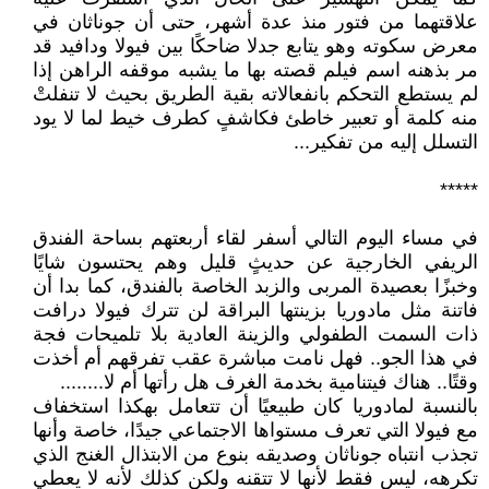
علاقتهما من فتور منذ عدة أشهر، حتى أن جوناثان في
معرض سكوته وهو يتابع جدلا ضاحكًا بين فيولا ودافيد قد
مر بذهنه اسم فيلم قصته بها ما يشبه موقفه الراهن إذا
لم يستطع التحكم بانفعالاته بقية الطريق بحيث لا تنفلتْ
منه كلمة أو تعبير خاطئ فكاشفٍ كطرف خيط لما لا يود
التسلل إليه من تفكير...
*****
في مساء اليوم التالي أسفر لقاء أربعتهم بساحة الفندق
الريفي الخارجية عن حديثٍ قليل وهم يحتسون شايًا
وخبزًا بعصيدة المربى والزبد الخاصة بالفندق، كما بدا أن
فاتنة مثل مادوريا بزينتها البراقة لن تترك فيولا درافت
ذات السمت الطفولي والزينة العادية بلا تلميحات فجة
في هذا الجو.. فهل نامت مباشرة عقب تفرقهم أم أخذت
وقتًا.. هناك فيتنامية بخدمة الغرف هل رأتها أم لا........
بالنسبة لمادوريا كان طبيعيًا أن تتعامل بهكذا استخفاف
مع فيولا التي تعرف مستواها الاجتماعي جيدًا، خاصة وأنها
تجذب انتباه جوناثان وصديقه بنوع من الابتذال الغنج الذي
تكرهه، ليس فقط لأنها لا تتقنه ولكن كذلك لأنه لا يعطي