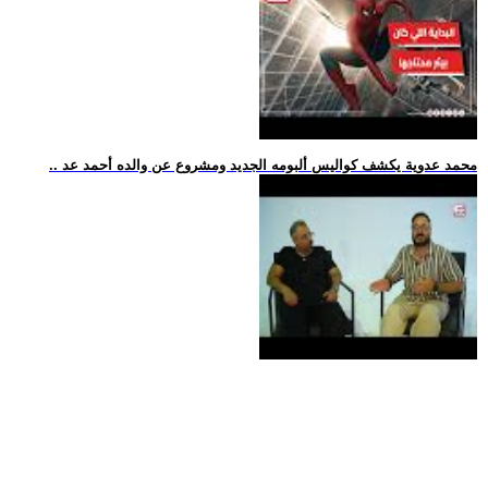
.. محمد عدوية يكشف كواليس ألبومه الجديد ومشروع عن والده أحمد عد