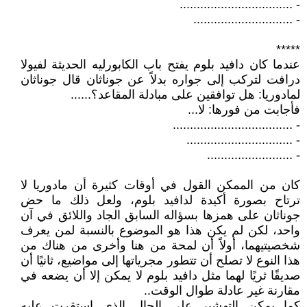
- .................................
- .............................
*****
عندما كان دافيد بلوم يفتح باب الكابورليه الحديثة لفيولا
درافت لتركب إلى جواره بدلاً عن جوناثان قال جوناثان
لمادوريا: هل توافقين على مبادلة المقاعد؟......
فأجابت من فورها: لا...
- ...................................
- ...............................
- .........................
كان من الممكن القول في أوقات كثيرة أن مادوريا لا
ترتاح بصورة أكيدة لدافيد بلوم، ولعل ذلك ما حض
جوناثان على همزها بسؤاله السابق الجاد واللائق في آن
واحد، لكن لم يكن هذا هو الموضوع بالنسبة لمن يعرف
شخصيتيهما، أولاً أن لمحة من هنا وأخرى من هناك من
هذا النوع لا تصلح أن تتطور مجرياتها إلى مواضيع، ثانيًا أن
صديقًا ثريًا لهما مثل دافيد بلوم لا يمكن إلا أن يضعه في
مقارنة غير عادلة طوال الوقت..
كما يمكن التهشير على الحال الذي استقرت عليه