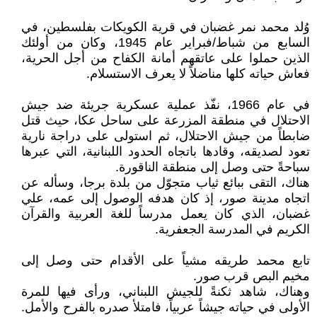
وُلد محمد نمر غضبان في قرية الكويكات بفلسطين، في
السابع من شباط/فبراير عام 1945، وكان من أولئك
الذين حملوا على عاتقهم أمانة الكفاح من أجل الحرية،
فعاش حياته كلها مناضلاً لا يعرف الاستسلام.
في عام 1966، نفّذ عملية عسكرية جريئة ضد جيش
الاحتلال في منطقة المزرعة على ساحل عكا، حيث قتل
ضابطاً من جيش الاحتلال، ثم استولى على دراجة نارية
تعود لصديقه، وقادها باتجاه الحدود اللبنانية، التي عبرها
سباحةً حتى وصل إلى منطقة الناقورة.
هناك، التقى ببائع ثياب متجوّل من بلدة برجا، وسأله عن
اتجاه مدينة صور، إذ كان هدفه الوصول إلى عمه، علي
غضبان، الذي كان يعمل مدرساً للغة العربية والقرآن
الكريم في المدرسة الجعفرية.
تابع محمد طريقه مشياً على الأقدام حتى وصل إلى
مخيم البص قرب صور.
وهناك، شاهد ثكنةً للجيش اللبناني، ورأى فيها للمرة
الأولى في حياته جيشاً عربياً، فامتلأ صدره بالفرح والأمل.