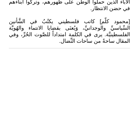
الآباء الذين حملوا الوطن على ظهورهم، وتركوا أبناءهم
في حضن الانتظار.
[محمود كلّم] كاتب فلسطيني يكتُبُ في الشَّأنين
السِّياسيِّ والوجدانيِّ، وَيُعنَى بقضايا الانتماء والهُويَّة
الفلسطينيَّة. يرى في الكلمة امتداداً للصَّوت الحُرِّ، وفي
المقال ساحةً من ساحات النِّضال.