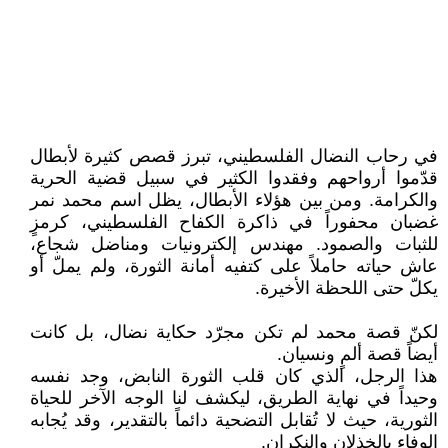
في رحاب النضال الفلسطيني، تبرز قصص كثيرة لأبطال
قدّموا أرواحهم وفقدوا الكثير في سبيل قضية الحرية
والكرامة. ومن بين هؤلاء الأبطال، يظل اسم محمد نمر
غضبان محفوراً في ذاكرة الكفاح الفلسطيني، كرمزٍ
للثبات والصمود. مهندس إلكترونيات ومناضل شجاع،
عاش حياته حاملاً على كتفيه أمانة الثورة، ولم يملّ أو
يكلّ حتى اللحظة الأخيرة.
لكنّ قصة محمد لم تكن مجرّد حكاية نضال، بل كانت
أيضاً قصة ألمٍ ونسيان.
هذا الرجل، الذي كان قلب الثورة النابض، وجد نفسه
وحيداً في نهاية الطريق، ليكشف لنا الوجه الآخر للحياة
الثورية، حيث لا تُقابل التضحية دائماً بالتقدير، وقد يُجابه
الوفاء بالخذلان والنكران.