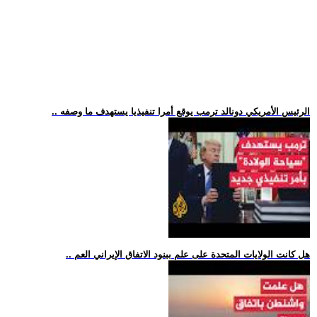
.. الرئيس الأمريكي دونالد ترمب يوقع أمرا تنفيذيا يستهدف ما وصفه
.. هل كانت الولايات المتحدة على علم ببنود الاتفاق الإيراني العم