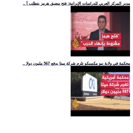
.. مدير المركز العربي للدراسات الإيرانية: فتح مضيق هرمز يتطلب أ
.. محكمة في ولاية نيو مكسيكو تلزم شركة ميتا بدفع 567 مليون دولا