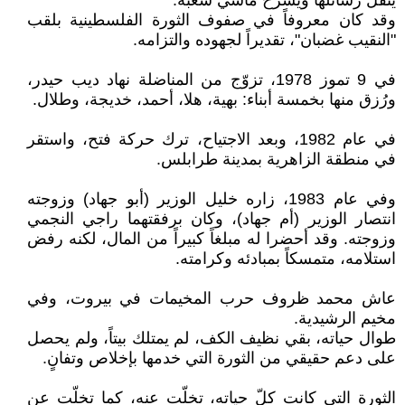
ينقل رسائلها ويشرح مآسي شعبه.
وقد كان معروفاً في صفوف الثورة الفلسطينية بلقب
"النقيب غضبان"، تقديراً لجهوده والتزامه.
في 9 تموز 1978، تزوّج من المناضلة نهاد ديب حيدر،
ورُزق منها بخمسة أبناء: بهية، هلا، أحمد، خديجة، وطلال.
في عام 1982، وبعد الاجتياح، ترك حركة فتح، واستقر
في منطقة الزاهرية بمدينة طرابلس.
وفي عام 1983، زاره خليل الوزير (أبو جهاد) وزوجته
انتصار الوزير (أم جهاد)، وكان برفقتهما راجي النجمي
وزوجته. وقد أحضرا له مبلغاً كبيراً من المال، لكنه رفض
استلامه، متمسكاً بمبادئه وكرامته.
عاش محمد ظروف حرب المخيمات في بيروت، وفي
مخيم الرشيدية.
طوال حياته، بقي نظيف الكف، لم يمتلك بيتاً، ولم يحصل
على دعم حقيقي من الثورة التي خدمها بإخلاص وتفانٍ.
الثورة التي كانت كلّ حياته، تخلّت عنه، كما تخلّت عن