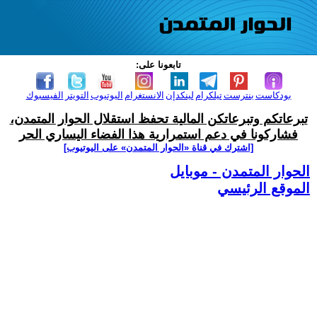
تابعونا على:
بودكاست
بنترست
تيلكرام
لينكدإن
الانستغرام
اليوتيوب
التويتر
الفيسبوك
تبرعاتكم وتبرعاتكن المالية تحفظ استقلال الحوار المتمدن،
فشاركونا في دعم استمرارية هذا الفضاء اليساري الحر
[اشترك في قناة ‫«الحوار المتمدن» على اليوتيوب]
الحوار المتمدن - موبايل
الموقع الرئيسي