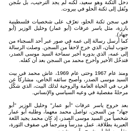
دخل الثكنة وهو سعيد، لكنه لم يجد الترحيب، بل سُجن
ونُقل إلى ثكنة الحلو في بيروت.
في سجن ثكنة الحلو، تعرّف على شخصيات فلسطينية
بارزة، مثل ياسر عرفات (أبو عمار) وخليل الوزير (أبو
جهاد).
كما أرسل رسالة إلى عمه في صور عبر أحد السجناء من
جنوب لبنان، الذي خرج لاحقاً من السجن. وصلت الرسالة
إلى عمه، الذي بدوره أخبر سماحة السيد موسى الصدر،
فتدخّل الأخير وأخرج محمد من السجن بعد أن كفله.
ومنذ عام 1967 وحتى عام 1969، عاش محمد في بيت
السيد موسى الصدر، وأصبح سائقه الخاص، مشاركاً عن
قرب في الحياة العامة والروحية لذلك البيت، الذي شكّل
مرحلةً مفصلية في وعيه السياسي والإنساني.
بعد خروج ياسر عرفات "أبو عمار" وخليل الوزير "أبو
جهاد" من السجن، تواصل محمد معهما، وطلبه أبو عمار
شخصياً من السيد موسى الصدر، إذ كان محمد يجيد اللغة
العبرية بطلاقة. عمل مدرساً ومترجماً في صفوف الثورة،