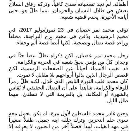
أطفاله. لم تجد تضحياته صدىً كافياً، وتركه رفاق السلاح
يعيش في ظلال النسيان والحرمان، بينما ظلّ هو، حتى
أيامه الأخيرة، يخدم قضية شعبه.
توفي محمد نمر غضبان في 23 تموز/يوليو 2017، في
مخيم الرشيدية، ودُفن في مخيم برج البراجنة، مخلفاً
وراءه قصة نضال وتضحية، لكنها أيضاً قصة ألم وجفاء.
رحل محمد نمر غضبان، لكن ذكراه تظلّ نبضاً حيّاً في
وجدان كلّ من يؤمن بحقّ شعبه في الحرية والكرامة.
قد تغيب الأسماء أحياناً عن الصفحات الرسمية، لكنّ
قصص الرجال الذين بذلوا أرواحهم بلا مقابل لا تموت.
كان محمد قلب الثورة النابض الذي خُذل، لكنه ظلّ رمزاً
للوفاء والكرامة، شاهداً على أن النضال الحقيقي لا يُقاس
بالشهرة أو المكانة، بل بالعزيمة التي لا تنطفئ، مهما
طال الليل.
وحين غادر محمد فلسطين لأول مرة، لم يكن يحمل معه
سوى حلم التحرير، وترك خلفه ابنه جميل، طفلاً صغيراً
في مهد الغياب، ليبدأ فصلاً آخر من الحنين، لا يعرفه إلا