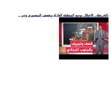
.. بالخريطة.. الاحتلال يوسع المنطقة العازلة ويقصف المنصوري وتبن