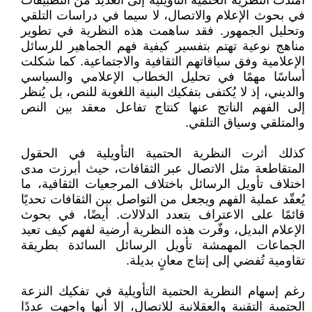
امتدت النظرية الحتمية التأويلية إلى العديد من التطبيقات
في بحوث الإعلام والاتصال، لا سيما في دراسات التلقي
وتحليل الجمهور. فقد ساهمت هذه النظرية في تطوير
مناهج نوعية تهتم بتفسير كيفية فهم الجماهير للرسائل
الإعلامية وفق سياقاتهم الثقافية والاجتماعية. كما شكلت
أساسًا مهمًا في تحليل الخطاب الإعلامي والسياسي
والديني، إذ لا يُكتفى بتفكيك البنية اللغوية للنص، بل يُنظر
إلى الفهم الناتج عنها كنتاج تفاعل معقد بين النص
والمتلقي وسياق التلقي.
كذلك أثرت النظرية الحتمية التأويلية في الحقول
المتقاطعة مثل الاتصال عبر الثقافات، حيث أبرزت مدى
اختلاف تأويل الرسائل باختلاف المرجعيات الثقافية، ما
يُعقّد عملية الفهم ويجعل من التواصل بين الثقافات تحديًا
قائمًا على الاعتراف بتعدد الدلالات. أيضًا، في بحوث
الإعلام البديل، وفّرت هذه النظرية أرضية لفهم كيف تعيد
الجماعات المهمشة تأويل الرسائل السائدة بطريقة
تقاومية تُفضي إلى إنتاج معانٍ بديلة.
رغم إسهام النظرية الحتمية التأويلية في تفكيك النزعة
الحتمية التقنية والعقلانية للاتصال، إلا أنها واجهت عددًا