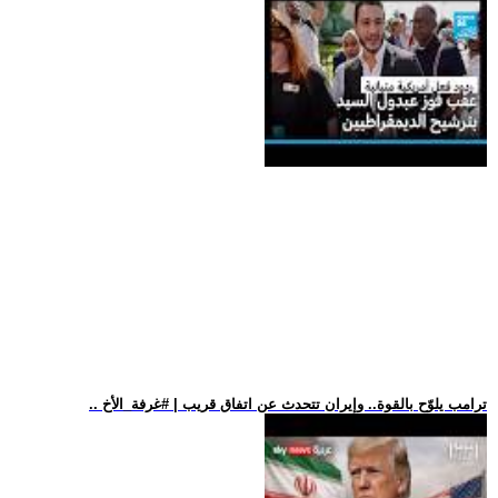
.. ترامب يلوّح بالقوة.. وإيران تتحدث عن اتفاق قريب | #غرفة_الأخ