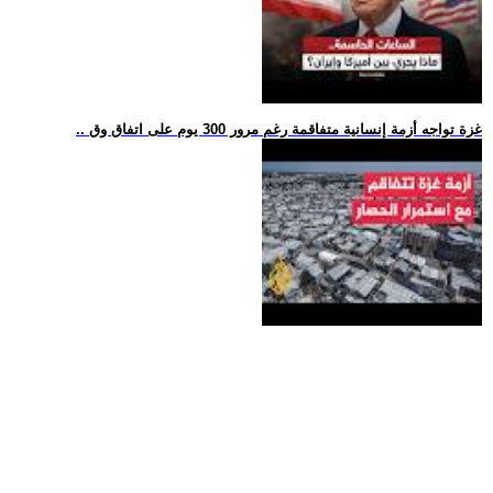
.. غزة تواجه أزمة إنسانية متفاقمة رغم مرور 300 يوم على اتفاق وق