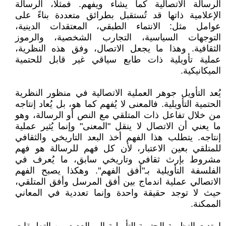
الرسالة الاتصالية كما يشاء ويفهم. فمثلًا، الرسالة
الإعلامية ذاتها قد تُستقبل بطرائق متعددة بناءً على
عوامل مثل: الانتماء الطبقي، المعتقدات الدينية،
التوجهات السياسية، التجارب الشخصية، والرموز
الثقافية. وهذا ما يجعل الاتصال، وفق هذه النظرية،
عملية تأويلية ذات طابع سياقي غير قابل للحتمية
الميكانيكية.
يُعد التأويل جوهر العملية الاتصالية في منظور النظرية
الحتمية التأويلية. فالمعنى لا يُفهم كما هو، بل يُعاد إنتاجه
من خلال تفاعل ذات المتلقي مع النص أو الرسالة، وهو
ما يعني أن الاتصال لا ينقل "المعنى" وإنما يُثير عملية
إنتاجه. يتطلب هذا الفهم أخذ البعد التاريخي والثقافي
للمتلقي بعين الاعتبار، لأن كل فهم للرسالة هو فهم
مشروط بإرث ثقافي وتاريخي سابق، ما يُعرف في
الفلسفة التأويلية بـ"أفق الفهم". وهكذا يصبح الفهم
الاتصالي عملية اندماج بين أفق المرسل وأفق المتلقي،
حيث لا توجد حقيقة واحدة وإنما تعددية في المعاني
الممكنة.