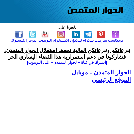
تابعونا على:
بودكاست
بنترست
تيلكرام
لينكدإن
الانستغرام
اليوتيوب
التويتر
الفيسبوك
تبرعاتكم وتبرعاتكن المالية تحفظ استقلال الحوار المتمدن،
فشاركونا في دعم استمرارية هذا الفضاء اليساري الحر
[اشترك في قناة ‫«الحوار المتمدن» على اليوتيوب]
الحوار المتمدن - موبايل
الموقع الرئيسي