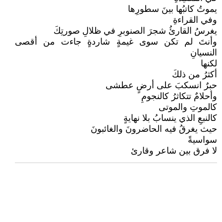
يموتُ كاتبُها بينَ سطورِها
وفي القراءةِ
يغرسُ القارئُ شجرَ الصنوبرِ في ظلالِ صورتِكَ
وأنتَ لم تكن سوى غيمةٍ شاردةٍ جاءت من أقصى
النسيانِ
لكنها
أكثرُ من ذلكَ
حبرٌ انسكبَ على أرضٍ عطشى
وأحلامٌ تتكاثرُ كالنجومِ
كالموتِ والموتى
كالنبعِ الذي ينسابُ بلا نهايةٍ
حيث يغرقُ فيه الحاضرونَ والغائبونَ
سواسيةً
لا فرق بين شاعر وقارئ