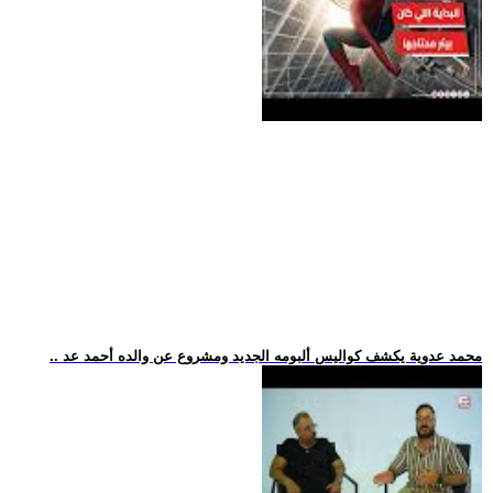
.. محمد عدوية يكشف كواليس ألبومه الجديد ومشروع عن والده أحمد عد