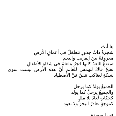
ها أنتَ
شجرةٌ ذاتُ جذورٍ تتغلغلُ في أعماقِ الأرضِ
معروفةٌ بينَ القريبِ والبعيدِ
تمضغُ اللغةَ كأنها فجرٌ يتلعثمُ في شفاهِ الأطفالِ
تفتحُ فاكَ لتهمس للعالمِ أنَّ هذه الأرضَ ليست سوى
شبكةٍ لعناكبَ تتقنُ فنَّ الاصطياد
الجميعُ يولدُ كما يرحل
والجميعُ يرحلُ كما يولد
كحكايةٍ تُعادُ بلا مللٍ
كموجةٍ تغادرُ البحرَ ولا تعود
في القصيدةِ