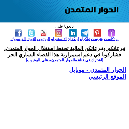
تابعونا على:
بودكاست
بنترست
تيلكرام
لينكدإن
الانستغرام
اليوتيوب
التويتر
الفيسبوك
تبرعاتكم وتبرعاتكن المالية تحفظ استقلال الحوار المتمدن،
فشاركونا في دعم استمرارية هذا الفضاء اليساري الحر
[اشترك في قناة ‫«الحوار المتمدن» على اليوتيوب]
الحوار المتمدن - موبايل
الموقع الرئيسي