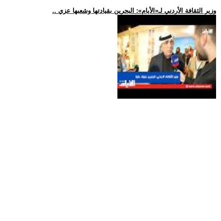
.. وزير الثقافة الأردني لـ«الأيام»: البحرين بقيادتها وشعبها عزي