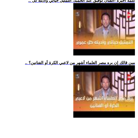
.. كلمة أخيرة -الفنان توفيق عبد الحميد: التمثيل حياتي وأديته كل
.. مين قالك إن بره مصر العلماء أشهر من لاعبي الكرة أو الفنانين؟