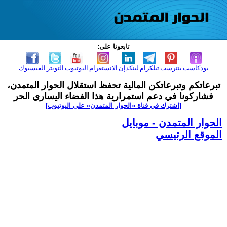
تابعونا على:
بودكاست
بنترست
تيلكرام
لينكدإن
الانستغرام
اليوتيوب
التويتر
الفيسبوك
تبرعاتكم وتبرعاتكن المالية تحفظ استقلال الحوار المتمدن،
فشاركونا في دعم استمرارية هذا الفضاء اليساري الحر
[اشترك في قناة ‫«الحوار المتمدن» على اليوتيوب]
الحوار المتمدن - موبايل
الموقع الرئيسي