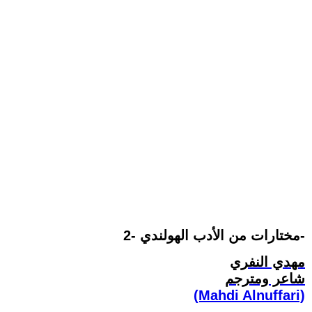
مختارات من الأدب الهولندي -2-
مهدي النفري
شاعر ومترجم
(Mahdi Alnuffari)