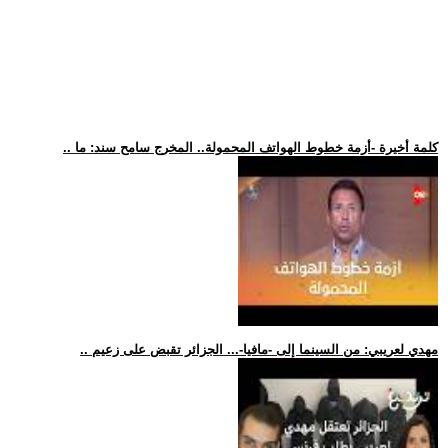
.. كلمة أخيرة -أزمة خطوط الهواتف المحمولة.. المخرج سامح سند: ما
.. مهدي لعريبي: من السينما إلى -مافيا-... الجزائر تقبض على زعيم