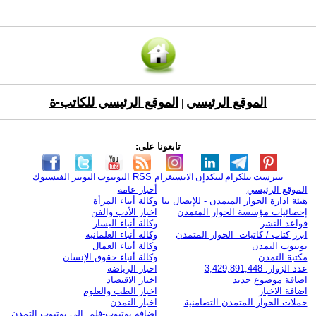
الموقع الرئيسي
الموقع الرئيسي للكاتب-ة
|
تابعونا على:
بنترست
تيلكرام
لينكدإن
الانستغرام
RSS
اليوتيوب
التويتر
الفيسبوك
الموقع الرئيسي
أخبار عامة
هيئة ادارة الحوار المتمدن - للإتصال بنا
وكالة أنباء المرأة
إحصائيات مؤسسة الحوار المتمدن
اخبار الأدب والفن
قواعد النشر
وكالة أنباء اليسار
ابرز كتاب / كاتبات الحوار المتمدن
وكالة أنباء العلمانية
يوتيوب التمدن
وكالة أنباء العمال
مكتبة التمدن
وكالة أنباء حقوق الإنسان
عدد الزوار: 3,429,891,448
اخبار الرياضة
اضافة موضوع جديد
اخبار الاقتصاد
اضافة الاخبار
اخبار الطب والعلوم
حملات الحوار المتمدن التضامنية
اخبار التمدن
إضافة يوتيوب-فلم إلى يوتيوب التمدن