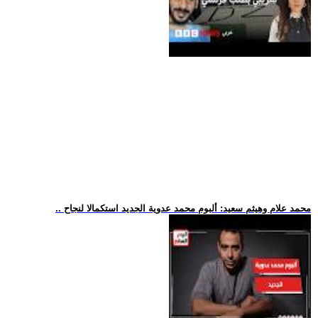
.. محمد علام وهيثم سعيد: ألبوم محمد عدوية الجديد استكمالا لنجاح