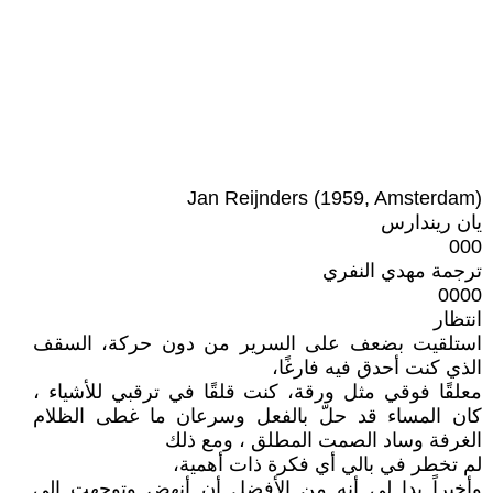
Jan Reijnders (1959, Amsterdam)
يان ريندارس
000
ترجمة مهدي النفري
0000
انتظار
استلقيت بضعف على السرير من دون حركة، السقف
الذي كنت أحدق فيه فارغًا،
معلقًا فوقي مثل ورقة، كنت قلقًا في ترقبي للأشياء ،
كان المساء قد حلّ بالفعل وسرعان ما غطى الظلام
الغرفة وساد الصمت المطلق ، ومع ذلك
لم تخطر في بالي أي فكرة ذات أهمية،
وأخيراً بدا لي أنه من الأفضل أن أنهض وتوجهت إلى