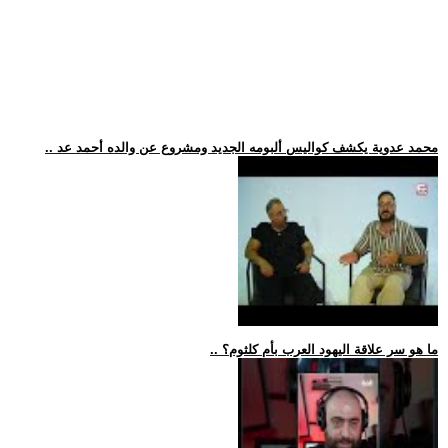
.. محمد عدوية يكشف كواليس ألبومه الجديد ومشروع عن والده أحمد عد
.. ما هو سر علاقة اليهود العرب بأم كلثوم؟