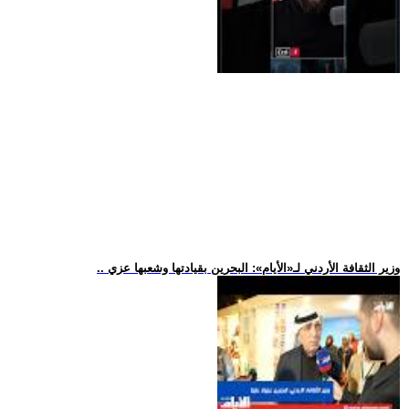
.. وزير الثقافة الأردني لـ«الأيام»: البحرين بقيادتها وشعبها عزي