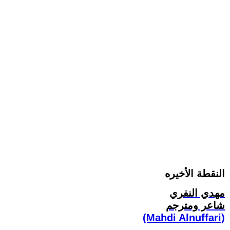
النقطة الأخيره
مهدي النفري
شاعر ومترجم
(Mahdi Alnuffari)