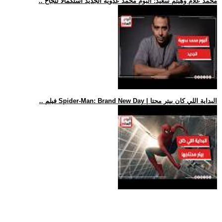
.. محمد علام وهيثم سعيد: ألبوم محمد عدوية الجديد استكمالا لنجاح
.. فيلم Spider-Man: Brand New Day | البداية اللي كان بيتر محتا