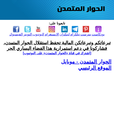
تابعونا على:
بودكاست
بنترست
تيلكرام
لينكدإن
الانستغرام
اليوتيوب
التويتر
الفيسبوك
تبرعاتكم وتبرعاتكن المالية تحفظ استقلال الحوار المتمدن،
فشاركونا في دعم استمرارية هذا الفضاء اليساري الحر
[اشترك في قناة ‫«الحوار المتمدن» على اليوتيوب]
الحوار المتمدن - موبايل
الموقع الرئيسي