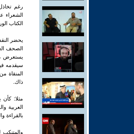
رغم تخاذل 
الشعراء ع
الكتاب الور
يحضر النقد
الصحف الع
يستعرض ما 
سيقدمه فيج
المنقاة من
ذاك.
مثلا: كأن 
العربية وا
بالقراءة وا
والمتنكب ل