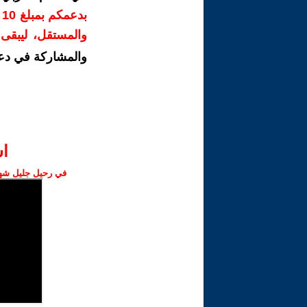
ب
والمستقل، ليبقى ص
والمشاركة في دع
ا‫
في رحيل جليل شهبا