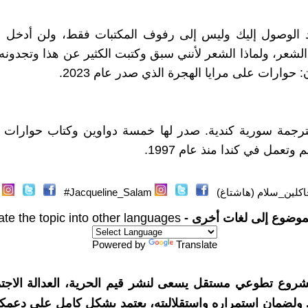
د الوصول إليك وليس إلى رفوف المكتبات فقط، ولن أدخل في
شعر، ولماذا الشعر لأنني سبق وكتبت الكثير عن هذا وتجدونه
: حوارات على مرايا الهجرة الذي صدر عام 2023.
رجمة سورية كندية. صدر لها خمسة دواوين وكتاب حوارات ع
 وتعمل في كندا منذ عام 1997.
كلين_سلام (هاشتاغ)
Jacqueline_Salam#
موضوع إلى لغات أخرى -
ate the topic into other languages
Powered by
Translate
شروع تطوعي مستقل يسعى لنشر قيم الحرية، العدالة الاجتم
. ولضمان استمراره واستقلاليته، يعتمد بشكل كامل على دعمك