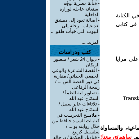
-
فنانة مصرية توجّه
استغاثة عاجلة لوزارة
الداخلية
 الكتابة
-
أصالة تعود إلى دمشق
 في كتابي
بعد غياب.. رحلة إلى
البيوت التي خبأت طفو ...
المزيد.....
كتب ودراسات
لى مرايا
-
ديوان 24 شعر / منصور
الريكان
-
القصة الشاعرة والوعي
الجمعي الحداثي/ مقاربة
في دور القصة الش ... /
ربيحة الرفاعي
-
تصاوير لية الظمأ /
Transl
السمّاح عبد الله
-
ثلاثاءات عابر سبيل /
السمّاح عبد الله
-
ملامــح التجريــب في
كتابـات السيـد حـافظ من
خلال روايته يو ... /
اعية، والمساواة
سلسبيل كريبع
م.
ساهم/ي معنا!
-
قناديل الحكمة / د. خالد