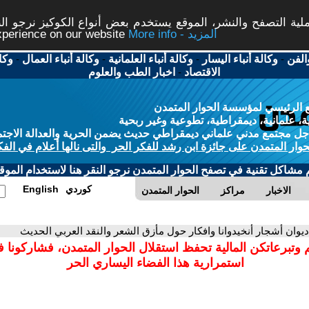
ة التصفح والنشر، الموقع يستخدم بعض أنواع الكوكيز نرجو النق
More info - المزيد
experience on our website
الفن
-
وكالة أنباء اليسار
-
وكالة أنباء العلمانية
-
وكالة أنباء العمال
-
وكا
الاقتصاد
-
اخبار الطب والعلوم
 الرئيسي لمؤسسة الحوار المتمدن
، علمانية، ديمقراطية، تطوعية وغير ربحية
ل مجتمع مدني علماني ديمقراطي حديث يضمن الحرية والعدالة الاجتم
حوار المتمدن على جائزة ابن رشد للفكر الحر والتى نالها أعلام في الفك
م مشاكل تقنية في تصفح الحوار المتمدن نرجو النقر هنا لاستخدام الموقع
كوردي
English
الاخبار
مراكز
الحوار المتمدن
ديوان أشجار أنخيدوانا وافكار حول مأزق الشعر والنقد العربي الحديث
 وتبرعاتكن المالية تحفظ استقلال الحوار المتمدن، فشاركونا 
استمرارية هذا الفضاء اليساري الحر