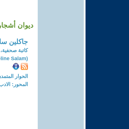
ديوان أشجار
جاكلين سل
كاتبة صحفية،
(Jacqueline Salam)
الحوار المتمدن-العدد: 8006 - 24
المحور: الادب