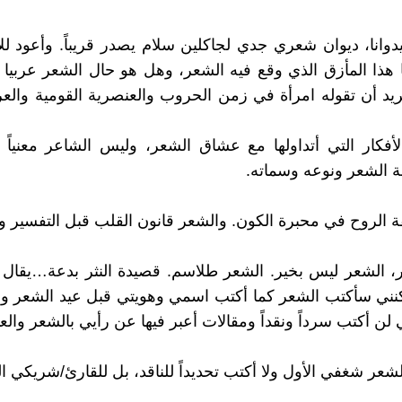
دوانا، ديوان شعري جدي لجاكلين سلام يصدر قريباً. وأعود لل
 هذا المأزق الذي وقع فيه الشعر، وهل هو حال الشعر عربيا أم
ريد أن تقوله امرأة في زمن الحروب والعنصرية القومية والع
أفكار التي أتداولها مع عشاق الشعر، وليس الشاعر معنياً ب
ة الشعر ونوعه وسماته.
 الروح في محبرة الكون. والشعر قانون القلب قبل التفسير وب
، الشعر ليس بخير. الشعر طلاسم. قصيدة النثر بدعة…يقال 
نني سأكتب الشعر كما أكتب اسمي وهويتي قبل عيد الشعر وب
ي لن أكتب سرداً ونقداً ومقالات أعبر فيها عن رأيي بالشعر والعا
لشعر شغفي الأول ولا أكتب تحديداً للناقد، بل للقارئ/شريكي ا