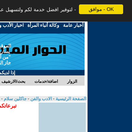
موافق - OK
لتوفير افضل خدمة لكم ولتسهيل عملي
أخبار عامة
-
وكالة أنباء المرأة
-
اخبار الأدب و
الموقع
يسارية
"من أج
حاز ال
إذا لديك
الزوار
اضافة/خدمات
بحث/الارشيف
الصفحة الرئيسية
-
الادب والفن
-
جاكلين سلام
- 
تبرعاتكم