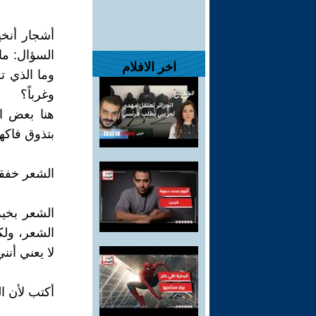
أشجار أنخي
السؤال: ما
اخر الافلام
وما الذي ت
وغرباً؟
هنا بعض ال
بتذوق فاكه
الشعر خفقة
الشعر بخير
الشعر، ولك
لا يعني أنن
أكتب لأن ا