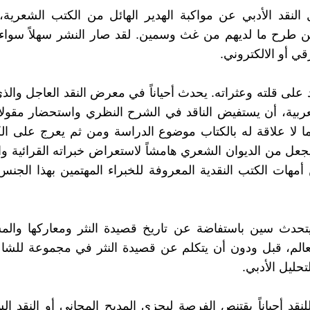
النقد الأدبي عن مواكبة الهدير الهائل من الكتب الشعرية،
ن طرح ما لديهم من غث وسمين. لقد صار النشر سهلاً سواء
قي أو الالكتروني.
 على قلته وعثراته. يحدث أحياناً في معرض النقد العاجل والذ
ربية، أن يستفيض الناقد في الشرح النظري واستحضار مقول
لا علاقة له بالكتاب موضوع الدراسة ومن ثم يعرج على الك
عل من الديوان الشعري هامشاً لاستعراض خبراته القرائية و
 أمهات الكتب النقدية المعروفة للخبراء المهتمين بهذا الجنس 
يتحدث سين باستفاضة عن تاريخ قصيدة النثر ومعاركها والم
لعالم، قبل ودون أن يتكلم عن قصيدة النثر في مجموعة للشا
لتحليل الأدبي.
لنقد أحياناً يقتنص الفرصة ليجزي المديح المجاني أو النقد ا