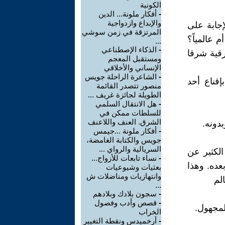
الكونية
-
أفكار ملونة... الدين
والإبداع وازدواجية
إجابة على
المرتزقة في زمن سوشي
 عالمياً؟
...
-
الذكاء الإصطناعي
رقية شرقا
ومستقبل المعجم
الإنساني والأخلاقي
-
الشاعرة الراحلة جويس
إقناع أحد
منصور تتصدر القائمة
الطويلة لجائزة غريف ...
-
هل الانتقال السلمي
للسلطات ممكن في
الشرق. العنف واللاعنف
دونه.
-
أفكار ملونة ...جيمس
جويس والكتابة الغامضة،
السريالية والرواي ...
الكثير عن
-
نساء تابعات للأزواج...
عده. وهذا
بعثيات وشيوعيات
وانتهازيات ومناضلات ش
لم
...
-
سجون بلادك وبلادهم
-
قصص وأدب وفصول
لمجهول.
الخراب
-
أرخميدس ونقطة التغيير