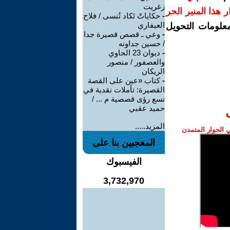
زغريت
رار هذا المنبر الحر
-
حكاياتْ تَكاد تُنسى / فلاح
العيفاري
معلومات التحويل
-
وعي ـ قصص قصيرة جدا
/ حسين جداونه
-
ديوان 23 الحاوي
والعصفور / منصور
الريكان
-
كتاب «عين على القصة
القصيرة: تأملات نقدية في
تسع رؤى قصصية م ... /
حميد عقبي
المزيد.....
الحوار المتمدن
المعجبين بنا على
الفيسبوك
3,732,970