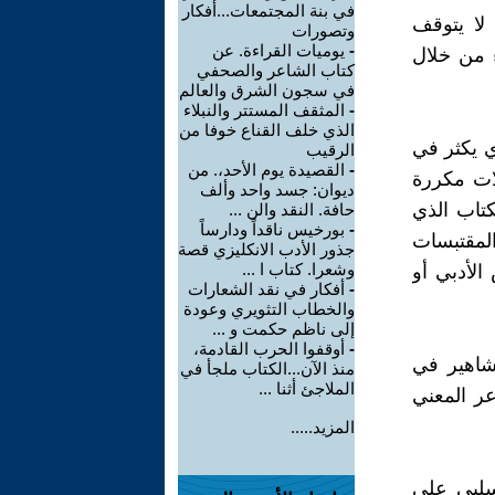
في بنة المجتمعات...أفكار
 لا يتوقف
وتصورات
-
يوميات القراءة. عن
 من خلال
كتاب الشاعر والصحفي
في سجون الشرق والعالم
-
المثقف المستتر والنبلاء
الذي خلف القناع خوفا من
ي يكثر في
الرقيب
-
القصيدة يوم الأحد،. من
ات مكررة
ديوان: جسد واحد وألف
تاب الذي
حافة. النقد والن ...
-
بورخيس ناقداً ودارساً
المقتبسات
جذور الأدب الانكليزي قصة
وشعرا. كتاب ا ...
الأدبي أو
-
أفكار في نقد الشعارات
والخطاب التثويري وعودة
إلى ناظم حكمت و ...
-
أوقفوا الحرب القادمة،
شاهير في
منذ الآن...الكتاب ملجأ في
الملاجئ أثنا ...
عر المعني
المزيد.....
لسلبي على