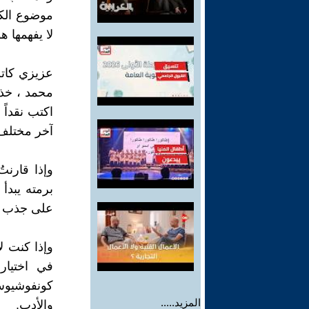
موضوع الكت
لا يفهمها ه
عزيزي كاتب
محمد ، خذ 
اكتب نقداً
آخر مختلف
وإذا قارنتُ
برمته يبدأ
على جذب ان
وإذا كنت ل
في اختيار
كونفوشيوس 
المزيد.....
والأدب.