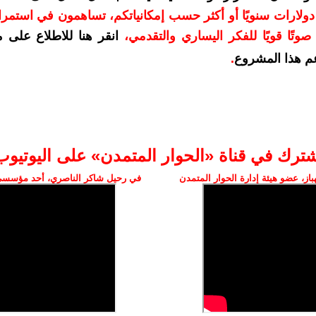
دعمكم بمبلغ 10 دولارات سنويًا أو أكثر حسب إمكانياتكم، تساهمون في استم
وتًا قويًا للفكر اليساري والتقدمي
،
انقر هنا للاطلاع على 
م هذا المشروع
.
شترك في قناة «الحوار المتمدن» على اليوتيوب
ز، عضو هيئة إدارة الحوار المتمدن
في رحيل شاكر الناصري، أحد مؤسسي 