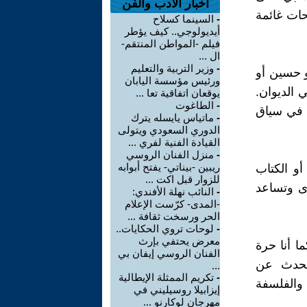
اخبار الأدب والفن
ات غائمة
-
السينما كسلاح
أيديولوجي.. كيف يؤطر
فيلم -المواطن المنتقم-
ال ...
-
وزير التربية والتعليم
 حسين أو
ورئيس مؤسسة اليابان
 الديوان.
يوقعان اتفاقية تعا ...
-
الطاغوت
ة في سياق
-
ماتياس يايسله يترك
الدوري السعودي ويتولى
القيادة الفنية لفري ...
-
منزل الفنان الروسي
ريبين -بيناتي- يفتح أبوابه
 أو الكتاب
للزوار قبل اكت ...
زى وتساعد
-
النائب نهلة الأفندي:
-المدى- كرّست الإعلام
الحر ورسخت ثقافة ...
-
لوحات تروي الحكايات..
معرض يحتفي بإرث
 أنا حرة
الفنان الروسي إيفان بي
تحدث عن
...
-
تكريم الممثلة الإيطالية
 والفلسفة
إيزابيلا روسيليني في
مهرجان لوكارنو ...