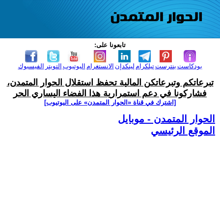
تابعونا على:
بودكاست
بنترست
تيلكرام
لينكدإن
الانستغرام
اليوتيوب
التويتر
الفيسبوك
تبرعاتكم وتبرعاتكن المالية تحفظ استقلال الحوار المتمدن،
فشاركونا في دعم استمرارية هذا الفضاء اليساري الحر
[اشترك في قناة ‫«الحوار المتمدن» على اليوتيوب]
الحوار المتمدن - موبايل
الموقع الرئيسي