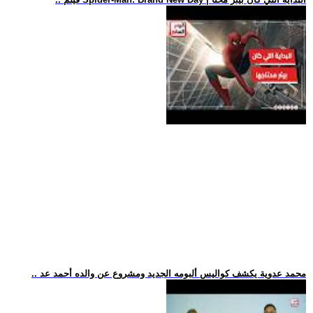
.. محمد عدوية يكشف كواليس ألبومه الجديد ومشروع عن والده أحمد عد