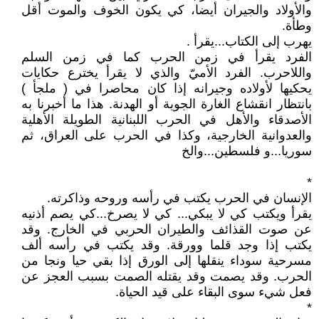
والأولاد والجيران أيضا، كي يكون الخوف والموت أقل
وطأة.
يهرب إلى الكتاب...يقرأ .
الفرد يقرأ في زمن الحرب كما في زمن السلم
واللاحرب. الفرد الأميّ والذي لا يقرأ يخترع حكايات
يحكيها لأولاده وجيرانه إذا كان محاصرا في ( ملجأ )
بانتظار انقشاع الغارة الجوية أو الهدنة. هذا ما أخبرنا به
الأصدقاء والأهل في الحرب اللبنانية الطويلة الأهلية
والعدوانية الخارجية، وكذا في الحرب على العراق، ثم
سوريا...و فلسطين...والخ
*
الإنسان في الحرب يكتب في رأسه وروحه وذاكرته.
يقرأ ويكتب كي لا يبكي... كي لا يصرخ...كي يصم أذنيه
عن صوت القذائف والطيران الحربي في الخارج. وقد
يكتب إذا وجد قلما وورقة. وقد يكتب في رأسه ألف
مسرحية سوداء ينقلها إلى الورق إذا بقي حيا ونجا من
الحرب. وقد يصمت وقد يقتله الصمت بسبب العجز عن
فعل شيء سوى البقاء على قيد الحياة.
*