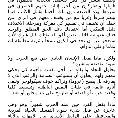
يختلف البشر في قص تفاصيل الحكاية. يختلفون في
تأويلها ويتعاركون من أجل إثبات حقهم الحصري في
سردها بهذه الصيغة دون تلك. أحيانا يقتتل الكتّاب فيما
بينهم شرقاً وغربا مع من يختلف معهم في الرأي. من
حقك أن تختلف في تفسير كل معركة ومرحلة. الاختلاف
دليل التفكير، أما اعتقادك بأنك الحق المطلق والوحيد
فتلك عدوانية قاتلة. ضيق أفق قد يقتلك قبل غيرك لأنك
ستعجز عن أن تجد في الكون نسخاً بشرية مطابقة لك
تماما وعلى الدوام.
*
ولكن، ماذا يفعل الإنسان العادي حين تقع الحرب ولا
يموت بقذيفة مباشرة؟!
يحاول النجاة والبقاء من أجل نفسه وأحبته كي يحكي
معهم ولهم. يحاول أن يستوعب الصدمة والرعب الذي لا
يفارقه بل يصبح ( تروما) وتراكم خوف سيكولوجي وتبقى
آثاره عالقة في طيات النفس الباطنية وتسيقظ كلما
وقعت حرب أو قذيفة أو صاروخ على بلد مجاور أو بعيد.
*
ماذا يفعل الفرد حين تمتد الحرب شهوراً وهو وهي
عاجزة عن فعل شيء سوى التمسك بالحياة الفردية
والمحافظة على الرابط الأسري بين الأمهات والآباء