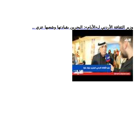
.. وزير الثقافة الأردني لـ«الأيام»: البحرين بقيادتها وشعبها عزي