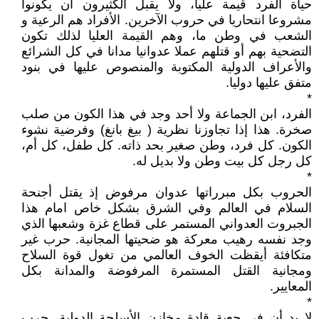
حياة الفرد قيمة عليا، ولا يقبل الكثيرون أن يكونوا
مشروعا انتحاريا في حروب الآخرين. الأفراد هم الرعية و
الشعب في وطن ما، وهم القيمة العليا لذلك تكون
التضحية بهم أو قتلهم عملا عدوانيا مدانا في كل الشرائع
والأعراف الدولية المكتوبة والمنصوص عليها في بنود
متفق عليها دوليا.
*
الفرد، ابن الجماعة ولا أحد وجد في هذا الكون من صلب
صخرة. هذا إذا تجاوزنا نظرية ( بيغ بانغ) وفرضية نشوء
الكون. كل فرد، وطن صغير بحد ذاته. كل طفل، كل أم،
كل رجل كل بيت وطن ولا بديل له.
*
الحروب بكل مبرراتها عدوان مرفوض إذ يقتل أجنحة
السلام في العالم وفي الشرق بشكل خاص امام هذا
الجبروت العدواني المستمر على قطاع غزة وشعبها الذي
وجد نفسه رهيب معركة هو ضحيتها المجانية. حرب غير
متكافئة أيقظت الخوف العالمي من تغول قوة السلاح
ومجانية القتل المستمرة المرفوضة والمدانة بكل
المعايير.
*
لا بد أن في جعبة قادة مخازن الأسلحة الدولية، حرب