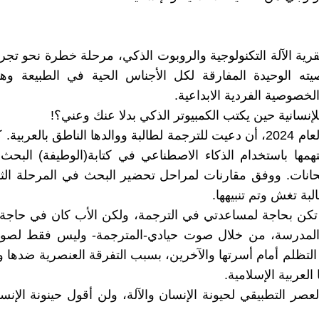
قرية الآلة التكنولوجية والروبوت الذكي، مرحلة خطرة نحو تجري
ه الوحيدة المفارقة لكل الأجناس الحية في الطبيعة وه
لخصوصية الفردية الابداعية.
لإنسانية حين يكتب الكمبيوتر الذكي بدلا عنك وعني؟!
حدث هذا العام 2024، أن دعيت للترجمة لطالبة ووالدها الناطق بالعربي
همها باستخدام الذكاء الاصطناعي في كتابة(الوطيفة) البح
تحانات. ووفق مقارنات لمراحل تحضير البحث في المرحلة الثان
لبة تغش وتم تنبيهها.
 تكن بحاجة لمساعدتي في الترجمة، ولكن الأب كان في حاجة 
مدرسة، من خلال صوت حيادي-المترجمة- وليس فقط لصوت
التظلم أمام أسرتها والآخرين، بسبب التفرقة العنصرية ضدها و
العربية الإسلامية.
لعصر التطبيقي لحيونة الإنسان والآلة، ولن أقول حينونة الإنس