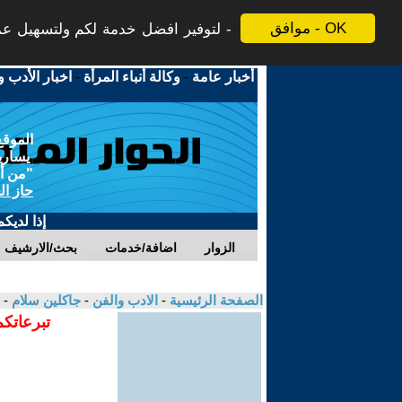
موافق - OK
لتوفير افضل خدمة لكم ولتسهيل عملي
أخبار عامة
-
وكالة أنباء المرأة
-
اخبار الأدب و
الموقع
يسارية
"من أج
حاز ال
إذا لديك
الزوار
اضافة/خدمات
بحث/الارشيف
الصفحة الرئيسية
-
الادب والفن
-
جاكلين سلام
- 
تبرعاتكم