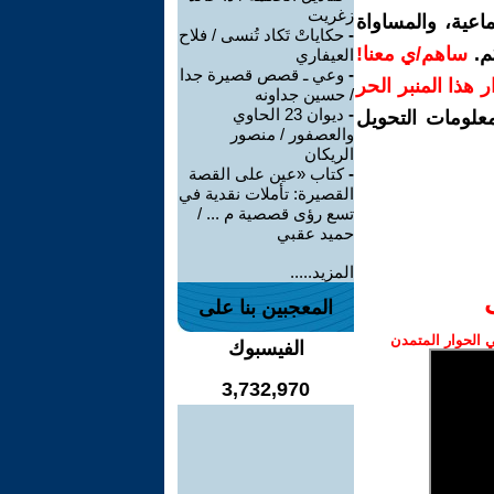
زغريت
اعية، والمساواة
-
حكاياتْ تَكاد تُنسى / فلاح
م.
ساهم/ي معنا!
العيفاري
-
وعي ـ قصص قصيرة جدا
رار هذا المنبر الحر
/ حسين جداونه
-
ديوان 23 الحاوي
معلومات التحويل
والعصفور / منصور
الريكان
-
كتاب «عين على القصة
القصيرة: تأملات نقدية في
تسع رؤى قصصية م ... /
حميد عقبي
المزيد.....
المعجبين بنا على
الحوار المتمدن
الفيسبوك
3,732,970