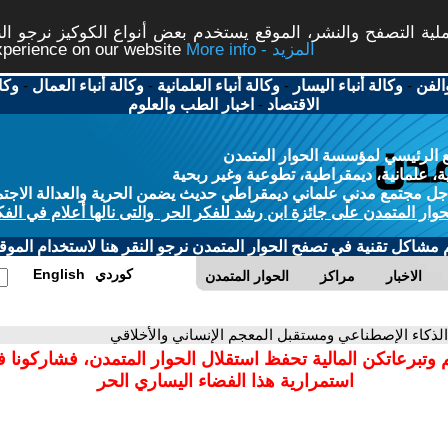
ة التصفح والنشر، الموقع يستخدم بعض أنواع الكوكيز نرجو النق
More info - المزيد
experience on our website
الفن
-
وكالة أنباء اليسار
-
وكالة أنباء العلمانية
-
وكالة أنباء العمال
-
وكا
الاقتصاد
-
اخبار الطب والعلوم
 الرئيسي لمؤسسة الحوار المتمدن
، علمانية، ديمقراطية، تطوعية وغير ربحية
ل مجتمع مدني علماني ديمقراطي حديث يضمن الحرية والعدالة الاجتم
حوار المتمدن على جائزة ابن رشد للفكر الحر والتى نالها أعلام في الفك
م مشاكل تقنية في تصفح الحوار المتمدن نرجو النقر هنا لاستخدام الموقع
كوردي
English
الاخبار
مراكز
الحوار المتمدن
الذكاء الإصطناعي ومستقبل المعجم الإنساني والأخلاقي
 وتبرعاتكن المالية تحفظ استقلال الحوار المتمدن، فشاركونا 
استمرارية هذا الفضاء اليساري الحر