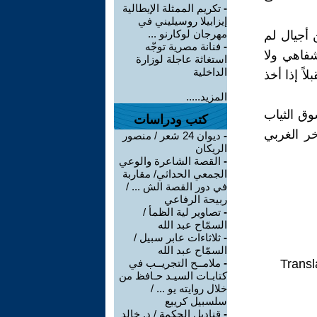
-
تكريم الممثلة الإيطالية
إيزابيلا روسيليني في
مهرجان لوكارنو ...
 أجيال لم
-
فنانة مصرية توجّه
لشفاهي ولا
استغاثة عاجلة لوزارة
الداخلية
ً إذا أخذ
المزيد.....
وق الثياب
كتب ودراسات
خر الغربي
-
ديوان 24 شعر / منصور
الريكان
-
القصة الشاعرة والوعي
الجمعي الحداثي/ مقاربة
في دور القصة الش ... /
ربيحة الرفاعي
-
تصاوير لية الظمأ /
السمّاح عبد الله
-
ثلاثاءات عابر سبيل /
السمّاح عبد الله
Transl
-
ملامــح التجريــب في
كتابـات السيـد حـافظ من
خلال روايته يو ... /
سلسبيل كريبع
-
قناديل الحكمة / د. خالد