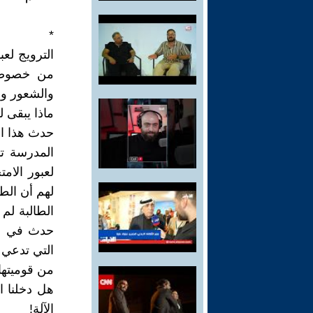
*
الترويج لعب
من خصوصيت
والشعور وا
ماذا يبقى ل
المدرسة تت
لعبور الام
لهم أن الطا
الطالبة لم
حدث في ال
التي تدعي 
من قوميتها 
هل دخلنا ا
الآلة!