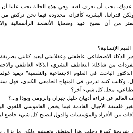
دوك، يجب أن تعرف لغته. وفي هذه الحالة يجب علينا أن 
ولكن قدراتنا، البشرية كأفراد، محدودة فيما نحن نركض من
قتر من أن نصبح عبيد وضحايا الأنظمة الرأسمالية والاي
لقيم الإنسانية؟
 الذكاء الاصطناعي عاطفتي وعقلانيتي ليعيد كتابتي بطريقة
دات من شاكلة: التعاطف البشري، الذكاء العاطفي والاجتم
لدكتور الباحث في العلوم الاجتماعية والنفسية" ديفيد غول
ل. وكانت كتبه تدرس في المنهاج الجامعي الكندي، فهل ستح
اصطناعي، محل كل شيء آخر؟
العالم عن قراءة أدبيان خليل جبران والرومي وبوذا و...؟
غير فلسفة الأجيال القادمة فيما يخص القاموسي اللغوي ال
لاقات بين الأفراد والمؤسسات والدول ليصبح كل شيء خاضع لم
ك شريحة كبيرة دخلت هذا المنطق وتعيشه ولكن ما يزال ب