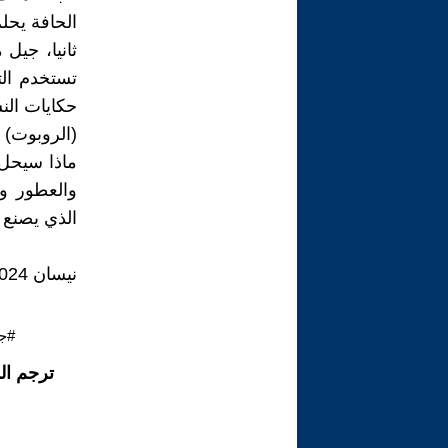
الحافة يحلم
ثانيا، جيل
تستخدم التك
حكايات النس
(الروبوت) 
ماذا سيحل 
والعطور وا
الذي يصنع 
نيسان 2024
#جا
ترجم ال