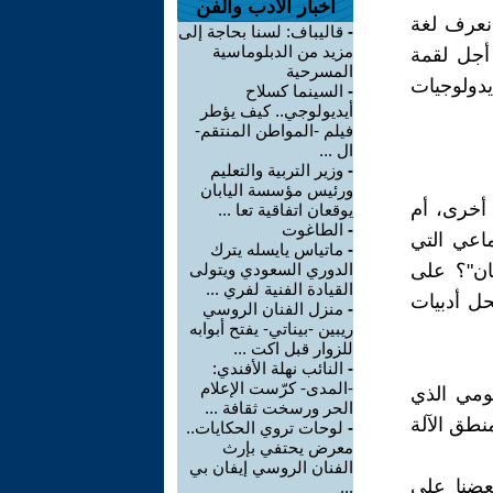
اخبار الأدب والفن
نعرف لغة
-
قاليباف: لسنا بحاجة إلى
مزيد من الدبلوماسية
 أجل لقمة
المسرحية
دولوجيات
-
السينما كسلاح
أيديولوجي.. كيف يؤطر
فيلم -المواطن المنتقم-
ال ...
-
وزير التربية والتعليم
ورئيس مؤسسة اليابان
 أخرى، أم
يوقعان اتفاقية تعا ...
-
الطاغوت
اعي التي
-
ماتياس يايسله يترك
مان"؟ على
الدوري السعودي ويتولى
القيادة الفنية لفري ...
ل أدبيات
-
منزل الفنان الروسي
ريبين -بيناتي- يفتح أبوابه
للزوار قبل اكت ...
-
النائب نهلة الأفندي:
-المدى- كرّست الإعلام
يومي الذي
الحر ورسخت ثقافة ...
نطق الآلة
-
لوحات تروي الحكايات..
معرض يحتفي بإرث
الفنان الروسي إيفان بي
عضنا على
...