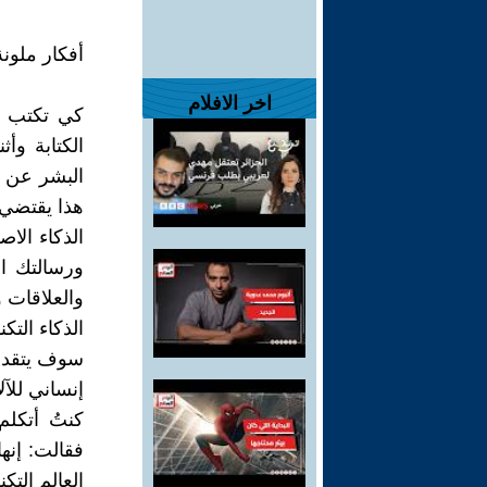
أفكار ملون
اخر الافلام
كي تكتب م
الكتابة وأث
البشر عن با
هذا يقتضي
الذكاء الا
ورسالتك ا
والعلاقات 
الذكاء التك
سوف يتقدم ع
إنساني للآل
كنتُ أتكل
فقالت: إنها
العالم التك