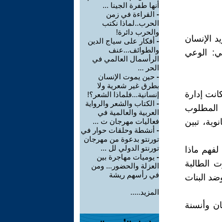
أنها طفرة الجينا ...
-
القراءة في زمن
الحرب..لماذا نكتب
والحرب دائرة!
د الإنسان
-
أفكار على سياج الدين
والطوائف...عنف
ي: الوعي
الرأسمال العالمي في
الحر ...
-
حين يموت الإنسان
بطرق غير شعرية ولا
ة. كانت إدارة
إنسانية...فلماذا الشعر؟!
-
الكتاب والشعر والرواية
ث المطلوب
العربية والعالمية في
وية، تبين
فعاليات مهرجان ت ...
-
أنشطة وحلقات حوار في
تورنتو بدعوة من مهرجان
تورنتو الدولي لل ...
لفهم ماذا
-
يوميات مهاجرة بين
 الطالبة
العزلة والحضور... ومن
في رأسهم ريشة
ضد البنات
المزيد.....
ان وأنسنة