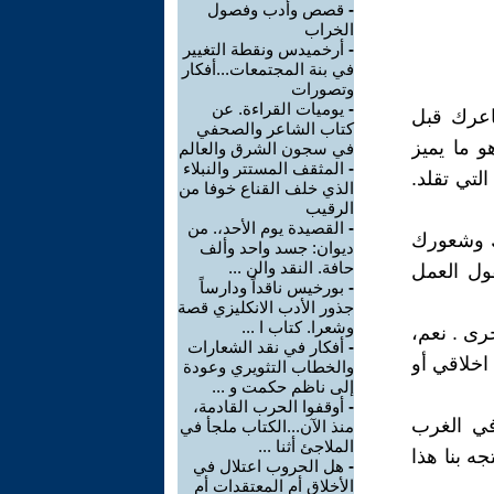
-
قصص وأدب وفصول
الخراب
-
أرخميدس ونقطة التغيير
في بنة المجتمعات...أفكار
وتصورات
-
يوميات القراءة. عن
اعرك قبل
كتاب الشاعر والصحفي
و ما يميز
في سجون الشرق والعالم
-
المثقف المستتر والنبلاء
لتي تقلد.
الذي خلف القناع خوفا من
الرقيب
-
القصيدة يوم الأحد،. من
ك وشعورك
ديوان: جسد واحد وألف
حافة. النقد والن ...
ول العمل
-
بورخيس ناقداً ودارساً
جذور الأدب الانكليزي قصة
وشعرا. كتاب ا ...
خرى . نعم،
-
أفكار في نقد الشعارات
 اخلاقي أو
والخطاب التثويري وعودة
إلى ناظم حكمت و ...
-
أوقفوا الحرب القادمة،
في الغرب
منذ الآن...الكتاب ملجأ في
الملاجئ أثنا ...
ه بنا هذا
-
هل الحروب اعتلال في
الأخلاق أم المعتقدات أم