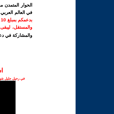
الحوار المتمدن م
في العالم العربي
ب
والمستقل، ليبقى ص
والمشاركة في دع
ا‫
في رحيل جليل شهبا