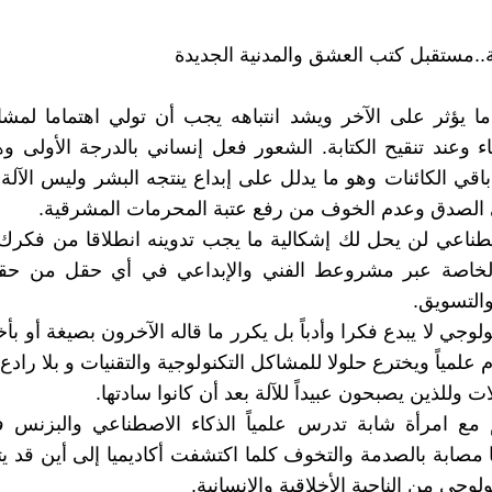
ة..مستقبل كتب العشق والمدنية الجديدة
ا يؤثر على الآخر ويشد انتباهه يجب أن تولي اهتماما لمش
ناء وعند تنقيح الكتابة. الشعور فعل إنساني بالدرجة الأولى وه
قي الكائنات وهو ما يدلل على إبداع ينتجه البشر وليس الآلة ا
 الصدق وعدم الخوف من رفع عتبة المحرمات المشرقية.
صطناعي لن يحل لك إشكالية ما يجب تدوينه انطلاقا من فكر
لخاصة عبر مشروعط الفني والإبداعي في أي حقل من حق
والتسويق.
نولوجي لا يبدع فكرا وأدباً بل يكرر ما قاله الآخرون بصيغة أو بأ
لمياً ويخترع حلولا للمشاكل التكنولوجية والتقنيات و بلا رادع
ات وللذين يصبحون عبيداً للآلة بعد أن كانوا سادتها.
م مع امرأة شابة تدرس علمياً الذكاء الاصطناعي والبزنس 
 مصابة بالصدمة والتخوف كلما اكتشفت أكاديميا إلى أين قد يتج
نولوجي من الناحية الأخلاقية والإنسانية.