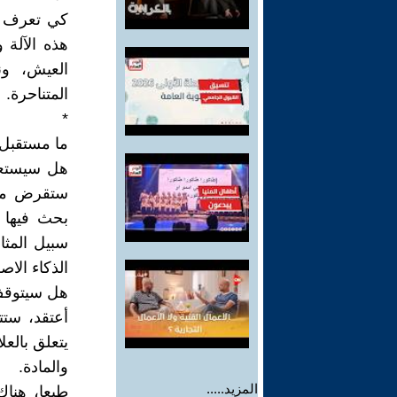
كي تعرف ع
هذه الآلة 
العيش، ون
المتناحرة.
*
ما مستقبل ا
هل سيستعير
ستقرض مفر
بحث فيها ا
سبيل المثا
الذكاء ال
هل سيتوقف 
أعتقد، ستت
يتعلق بالع
والمادة.
المزيد.....
طبعا، هنا