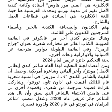
الانكليزية هي "ايملي مور هاوس" أستاذة وكاتبة كندية
الأصل تقيم في مدينة تورنتو وتتحدث الفرنسية هنا حيث
اللغة الانكليزية هي السائدة في قطاعات العمل
والشارع.
يهتم الكنديون والصحافة الكندية بالخبر وبأسماء
المترجمين الكنديين على القائمة.
وهناك مترجم كندي آخر من فانكوفر في القائمة
الطويلة. الكتاب الفائز هو مختارات شعرية بعنوان "جراح
الزمرد". وفي القائمة الطويلة دواوين مترجمة عن
الاسبانية والاوكرانية ولغات أخرى.
لجنة التحكيم جائزة غريفن لعام 2024
ومن أعضاء لجنة التحكيم لهذا العام شاعر كندي إيطالي
الأصل( مويتز)، وآخر ألماني وشاعرة أمريكية. وحصل أن
التقيتُ بالشاعر الكندي "ف.ا. موريتز" في أمسية شعرية
عام 2019، أقيمت في "داون تاون تورنتو"، وشاركت
بقراءة قصيدة مترجمة من شعره، وقصيدة أخرى لي
على هامش الاحتفاء بالشاعر الذي سبق وأن نال هذه
الشاعر جائز غريفن عام 2009. وشغل منصب "شاعر
البرلمان في تورنتو في عام 2020 ولدورة قصيرة.