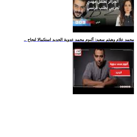
.. محمد علام وهيثم سعيد: ألبوم محمد عدوية الجديد استكمالا لنجاح