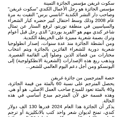
سكوت غريفن مؤسس الجائزة الثمينة
مؤسس الجائزة هو رجل الأعمال الكندي "سكوت غريفن"
وصاحب دار النشر الكندية "انانسي برس" التقيت به مرة
عام 2008 وذلك وسط احتفال كبير حضره كبار الشعراء
والسياسيين في منطقة تورنتو، لرفع الستار عن تمثال
شاعر كندي مهم هو "الفريد بوردي" الذي رحل قبل أعوام
وترك بصمة شعرية مميزة على الخريطة الكندية.
ومن أنشطة الجائزة منذ عدة سنوات، إصدار انطولوجيا
شعرية دورية للشعراء الفائزين بالجائزة ويتم انتخاب
مختارات من قصائد الذين وصلوا إلى القائمة القصيرة.
ويذهب ريع هذه الإصدارات (الشعرية الانطكولوجية) إلى
اليونسكو ومن أجل دعم اليوم العالمي للشعر...
حصة المترجمين من جائزة غريفن
يحصل المترجم على نسبة 60 بالمئة من قيمة الجائزة،
و40 بالمئة تعود للمبدع صاحب العمل الاصلي، هو أو هي.
وهذه قسمة حق لأن المترجم مبدع أساسي في هذه
الحالة.
يذكر أن الجائزة هذا العام 2024 قدرها 130 الف دولار
كندي، تمنح لديوان شعر واحد كتب بالانكليزية أو ترجم