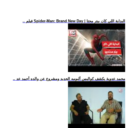
.. فيلم Spider-Man: Brand New Day | البداية اللي كان بيتر محتا
.. محمد عدوية يكشف كواليس ألبومه الجديد ومشروع عن والده أحمد عد