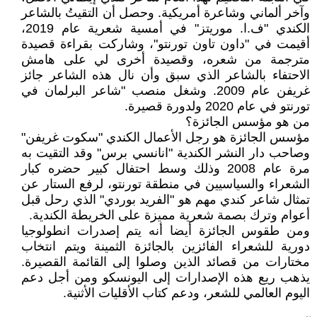
وآخر ألماني وشاعرة أمريكية. وحصل أن التقيتُ بالشاعر
الكندي "ف.ا. موريتز" في أمسية شعرية عام 2019،
أقيمت في "داون تاون تورنتو"، وشاركت بقراءة قصيدة
مترجمة من شعره، وقصيدة أخرى لي على هامش
الاحتفاء بالشاعر الذي سبق وأن نال هذه الشاعر جائز
غريفن عام 2009. وشغل منصب "شاعر البرلمان في
تورنتو في عام 2020 ولدورة قصيرة.
من هو مؤسس الجائزة؟
مؤسس الجائزة هو رجل الأعمال الكندي "سكوت غريفن"
وصاحب دار النشر الكندية "انانسي برس" وقد التقيت به
مرة عام 2008 وذلك وسط احتفال كبير حضره كبار
الشعراء والسياسيين في منطقة تورنتو، لرفع الستار عن
تمثال شاعر كندي مهم هو "الفريد بوردي" الذي رحل قبل
أعوام وترك بصمة شعرية مميزة على الخريطة الكندية.
ومن طقوس الجائزة أيضا أنه يتم إصدرات انطولوجيا
دورية للشعراء الفائزين بالجائزة الثمينة ويتم انتخاب
مختارات من قصائد الذين وصلوا إلى القائمة القصيرة.
يذهب ريع هذه الإصدارات إلى اليونسكو ومن أجل دعم
اليوم العالمي للشعر، ودعم كتاب الأقليات الأثنية.