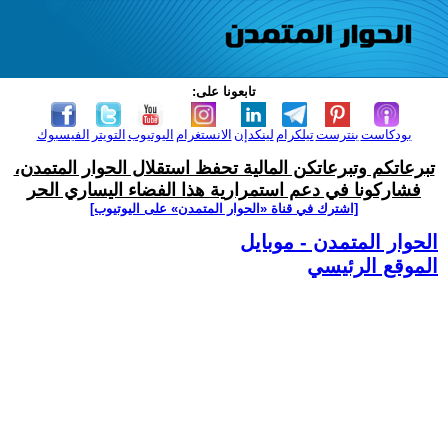
تابعونا على:
بودكاست
بنترست
تيلكرام
لينكدإن
الانستغرام
اليوتيوب
التويتر
الفيسبوك
تبرعاتكم وتبرعاتكن المالية تحفظ استقلال الحوار المتمدن،
فشاركونا في دعم استمرارية هذا الفضاء اليساري الحر
[اشترك في قناة ‫«الحوار المتمدن» على اليوتيوب]
الحوار المتمدن - موبايل
الموقع الرئيسي