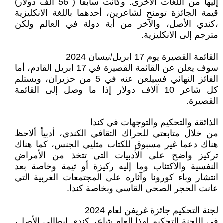
إليها من اللغات الأخرى. وكانت سابقا ( 56 الف دولار)
قيمة الجائزة تومنح لشاعرين، أحدهما باللغة الانكليزية
،كندي الأصل، والآخر من أية دولة في العالم ولكن
مترجم إلى الانكليزية.
القائمة القصيرة يوم 17 ابريل/نيسان 2024
سوف يعلن عن القائمة القصيرة في 17 ابريل القادم، أما
الفائز النهائي فسيلعن عنه في 5 من حزيران، ويستلم
كل شاعر 10 آلاف دولار إذا ما وصل إلى القائمة
القصيرة.
الذائقة والتحكيم والتوجهات في كندا
من خلال متابعتي للحراك الثقافي الكندي، أدبياً ألاحظ
هناك دعما غير مسبوق للكتاب مثليي الجنس، كما هناك
تركيز واضح على الأدبيات التي تتخذ من الأمراض
النفسية والاكتئاب وما إليه ركيزة أو ثيمة وخاصة بعد
انتشار وباء كورونا وآثاره على المجتمعات الغربية التي
عانت الحجر الصحي القاسي وبخاصة كندا.
لجنة التحكيم جائزة غريفن لعام 2024
في اللجنة التحكيم لهذا العام شاعر كندي إيطالي الأصل،