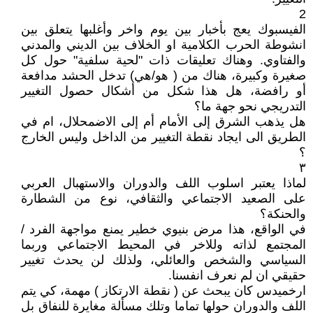
2
الفيسبوك يعج بأخبار بين يوم واخر وأغلبها يتعلق بين
انشوطة الحرب الكلامية او الخلاف بين الديني والمدني
والفتاوي. وهناك تعليقات ذات "لحية سلفية" حول كل
صغيرة وكبيرة، هناك من ( هو/هي) تدخل الحشد مدافعة
أو رافضة، هل هذا شكل من أشكال حصول التغيير
التدريجي نحو جهة ما؟
هل يذهب الشرق إلى الأمام أم إلى الاضمحلال، ام في
الطريق الى ايجاد نقطة التغيير من الداخل وليس الخارج
؟
٣
لماذا يعتبر اسلوب اللف والدوران والاستهبال العربي
على الصعيد الاجتماعي والثقافي، نوع من الشطارة
والحنكة؟
في الواقع، هذا مرض بنيوي خطير يمنع مواجهة الفرد /
المجتمع لذاته وللاخر في المحيط الاجتماعي وربما
السياسي والشخص والعائلي، ولذلك لن يحدث تغيير
حقيقي ان لم نعرف انفسنا.
ارخميدس كان يبحث عن ( نقطة الارتكاز ) مهمة، كي يتم
اللف والدوران حولها تماما وتلك مسألة مغايرة للنفاق بل