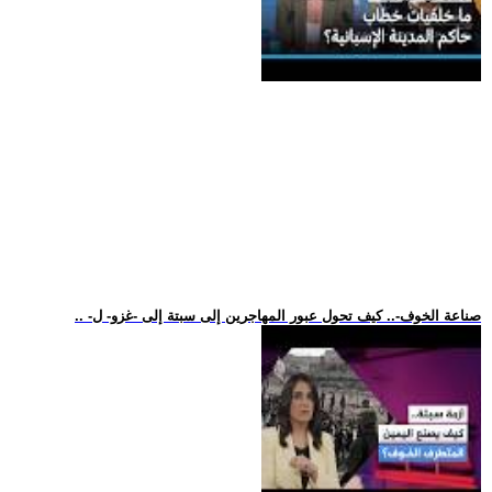
.. -صناعة الخوف-.. كيف تحول عبور المهاجرين إلى سبتة إلى -غزو- ل