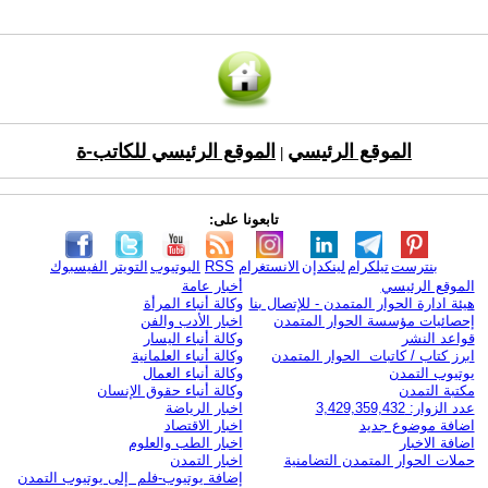
الموقع الرئيسي
الموقع الرئيسي للكاتب-ة
|
تابعونا على:
بنترست
تيلكرام
لينكدإن
الانستغرام
RSS
اليوتيوب
التويتر
الفيسبوك
الموقع الرئيسي
أخبار عامة
هيئة ادارة الحوار المتمدن - للإتصال بنا
وكالة أنباء المرأة
إحصائيات مؤسسة الحوار المتمدن
اخبار الأدب والفن
قواعد النشر
وكالة أنباء اليسار
ابرز كتاب / كاتبات الحوار المتمدن
وكالة أنباء العلمانية
يوتيوب التمدن
وكالة أنباء العمال
مكتبة التمدن
وكالة أنباء حقوق الإنسان
عدد الزوار: 3,429,359,432
اخبار الرياضة
اضافة موضوع جديد
اخبار الاقتصاد
اضافة الاخبار
اخبار الطب والعلوم
حملات الحوار المتمدن التضامنية
اخبار التمدن
إضافة يوتيوب-فلم إلى يوتيوب التمدن