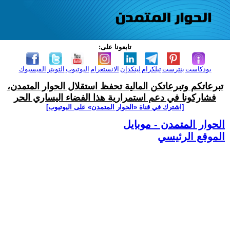
تابعونا على:
بودكاست
بنترست
تيلكرام
لينكدإن
الانستغرام
اليوتيوب
التويتر
الفيسبوك
تبرعاتكم وتبرعاتكن المالية تحفظ استقلال الحوار المتمدن،
فشاركونا في دعم استمرارية هذا الفضاء اليساري الحر
[اشترك في قناة ‫«الحوار المتمدن» على اليوتيوب]
الحوار المتمدن - موبايل
الموقع الرئيسي