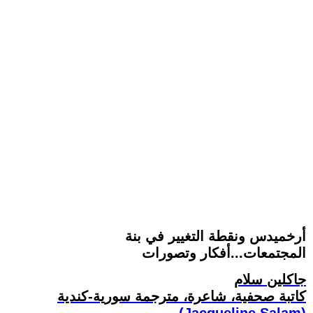
أرخميدس ونقطة التغيير في بنة
المجتمعات...أفكار وتصورات
جاكلين سلام
كاتبة صحفية، شاعرة، مترجمة سورية-كندية
(Jacqueline Salam)