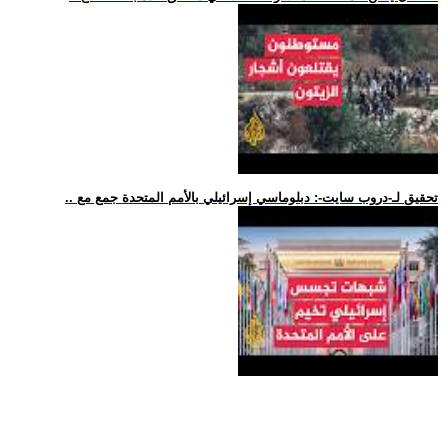
.. تحقيق لـ-دروب سايت-: دبلوماسي إسرائيلي بالأمم المتحدة جمع مع