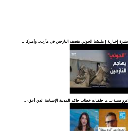
.. نشرة إخبارية | مليشيا الحوثي تقصف النازحين في مأرب.. وأميركا
.. -غزو سبتة-... ما خلفيات خطاب حاكم المدينة الإسبانية الذي أعق