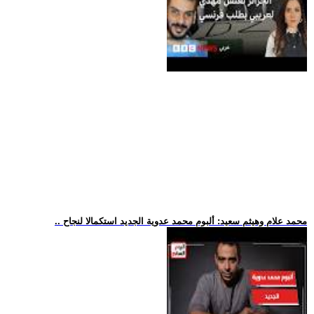
.. محمد علام وهيثم سعيد: ألبوم محمد عدوية الجديد استكمالا لنجاح