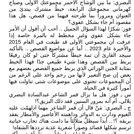
البصري: ما بين الوشاح الأحمر مجموعتكِ الأولى وصباح
كهرماني مجموعتكِ الرابعة، خيطٌ مشترك يبتدئ من
العنوان ومروراً بما طرحته فيهما من قصص، هل هذا
مقصود أم جاء بشكل عفوي؟
فوز: شكرًا لهذا السؤال الجميل .. أحب أن أقول أن الأمر
جاء بشكل عفوي وغير مخطط له بالمرة خاصة إذا
عرفت أن مجموعتي الأولى قد طبعت في العام 2015
والأخيرة عام 2023 .. أما عن مواضيع القصص .. بالتأكيد
سيجد القارئ أن ثمة خيطاً مشتركاً حتى لو كان رفيعًا
يربط بين القصص وهذا شيء طبيعي جدًا فهذا الخيط
بمثابة الجين الوراثي الذي يربط جميع القصص بعضهم مع
بعض إن صح التعبير لأنها من رحم واحد على الرغم من
أن المجموعات تحتوي على موضوعات شتى تناولت فيها
أموراً كثيرة في الحياة.
س ـ فوز: هل ما يزال قمر الشاعر عبدالسادة البصري
يلالي، أم أنه بمرور السنين فقد ذلك البريق؟!
ج ـ البصري: مَنْ قال أن قمر الشاعر مهما ادلهمّت عليه
الغيوم ودارت به الدوائر وداهمته الأعاصير والأمطار يفقد
بريقه ؟! .. أبداً سيظلّ متلألئاً ما دامت هناك تجارب حياتية
ترسم شكلها قصائد وصوراً شعرية عذبة ترددها الشفاه!