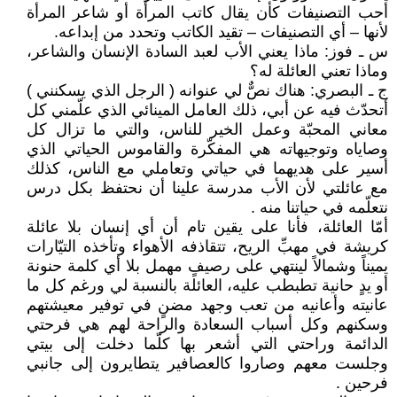
أحب التصنيفات كأن يقال كاتب المرأة أو شاعر المرأة
لأنها – أي التصنيفات – تقيد الكاتب وتحدد من إبداعه.
س ـ فوز: ماذا يعني الأب لعبد السادة الإنسان والشاعر،
وماذا تعني العائلة له؟
ج ـ البصري: هناك نصٌّ لي عنوانه ( الرجل الذي يسكنني )
أتحدّث فيه عن أبي، ذلك العامل المينائي الذي علّمني كل
معاني المحبّة وعمل الخير للناس، والتي ما تزال كل
وصاياه وتوجيهاته هي المفكّرة والقاموس الحياتي الذي
أسير على هديهما في حياتي وتعاملي مع الناس، كذلك
مع عائلتي لأن الأب مدرسة علينا أن نحتفظ بكل درس
نتعلّمه في حياتنا منه .
أمّا العائلة، فأنا على يقين تام أن أي إنسان بلا عائلة
كريشة في مهبِّ الريح، تتقاذفه الأهواء وتأخذه التيّارات
يميناً وشمالاً لينتهي على رصيفٍ مهمل بلا أي كلمة حنونة
أو يدٍ حانية تطبطب عليه، العائلة بالنسبة لي ورغم كل ما
عانيته وأعانيه من تعب وجهد مضنٍ في توفير معيشتهم
وسكنهم وكل أسباب السعادة والراحة لهم هي فرحتي
الدائمة وراحتي التي أشعر بها كلّما دخلت إلى بيتي
وجلست معهم وصاروا كالعصافير يتطايرون إلى جانبي
فرحين .