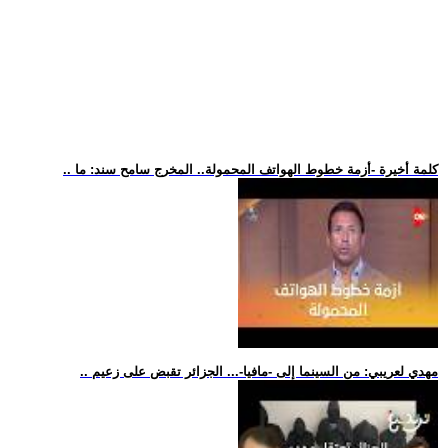
.. كلمة أخيرة -أزمة خطوط الهواتف المحمولة.. المخرج سامح سند: ما
.. مهدي لعريبي: من السينما إلى -مافيا-... الجزائر تقبض على زعيم