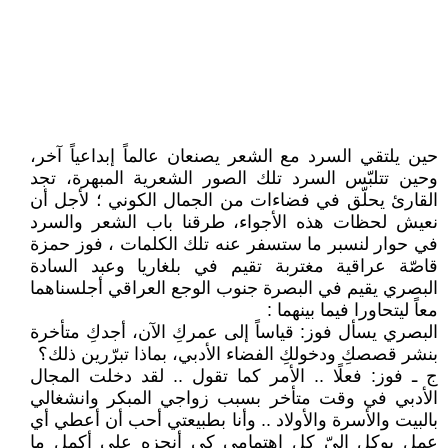
حين يلتقي السرد مع الشعر يصنعان عالماً إبداعياً آخر،
وحين تتلبّس السرد تلك الصور الشعرية المبهرة، تجد
القارئ يحلّق في فضاءات من الجمال الكوني ؛ لأجل أن
نعيش لحظات هذه الأجواء، طرقنا باب الشعر والسرد
في حوار لنسبر ما ستسفر عنه تلك الكلمات ، فوز حمزة
قاصّة عراقية مغتربة تقيم في بلغاريا وعبد السادة
البصري يقيم في البصرة جنوب الوجع العراقي أجلسناهما
معاً ليتحاورا فيما بينهما :
البصري يسأل فوز: قياساً إلى عمركِ الآن، أجدكِ متأخرة
بنشر قصصكِ ودخولكِ الفضاء الأدبي، بماذا تبرّرين ذلك؟
ج ـ فوز: فعلًا .. الأمر كما تقول .. لقد دخلت المجال
الأدبي في وقت متأخر بسبب زواجي المبكر وانشغالي
بالبيت والأسرة والأولاد .. وأنا بطبيعتي أحب أن أعطي أي
عمل يوكل إليّ كل اهتمامي كي أنجزه على أكمل ما