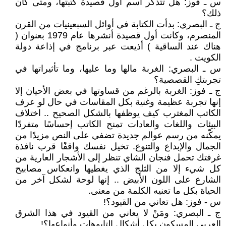
س ـ فوز: هل تتذكّر اسم أول قصيدة كتبتها، ومتى كان
ذلك؟
ج ـ البصري: بدأت الكتابة في أوائل السبعينيات من القرن
المنصرم، وكانت أول قصيدة أنشرها عام 1979 بعنوان (
هناك عند الساقية ) أذيعت عبر برنامج في إذاعة دولة
الكويت .
س ـ البصري: الغربة مالها وما عليها، وما تأثيراتها في
تجربتكِ القصصية؟
ج ـ فوز: الغربة بالرغم من قساوتها في بعض الأحيان إلا
إنها تجربة عظيمة وغنية بكل المقاسات في حال لو عرف
الكاتب المغترب كيف يوظفها بالشكل الصحيح .. اختلاف
البيئات واللغات والعادات تمنح الكاتب إحساسًا متفردًا
يمكّنه من رسم عوالم جديدة تضفي على النص مزيدًا من
الجمال والإبداع والتنوع. تخيل نفسك واقفًا قرب نافذة
غرفتك تحمل فنجان الشاي تنظر إلى الأشجار العارية من
كل شيء إلا من الثلج الذي يغطيها وانعكاس مصابيح
الشارع على اللون الأبيض .. إنها لوحة لشكل آخر من
الحياة بكل ما تعنيه الكلمة من معنى.
س - فوز: هل تعاني من القيود؟!
ج ـ البصري: ومَنْ لا يعاني من القيود في هذا الشرق
العربي المسكون بكل أشكال التابوهات وأنواعها؟!