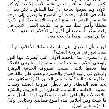
يكون .. لهذا لم أقرر دخول عالم الأدب إلا بعد أن كبر
الأولاد ولم يعودوا بحاجة إليّ كما السابق .. لكن بعد أن
بدأت في الكتابة وجدت أن النضوج والوصول إلى درجة
عالية من الوعي قد يمنح التجربة الأدبية بعدًا آخر يكون
مختلفًا وأكثر عمقًا مما لو بدأ الكاتب العمل الأدبي في
وقت مبكر. أستطيع أن أقول أن الأحلام قد تغفو .. لكنها
أبدًا لن تموت ..وهذا ما حدث معي!
فوز تسأل البصري: هل مازالتْ تسكنك الأحلام، أم أنها
بقيت تدور في مروحة الصف؟!
ج ـ البصري: منذ اللحظة الأولى التي أبصرتُ فيها النور
راودتني أحلام وأمنيات كثيرة ، سايرتها وسايرتني فانعجّنا
معاً، بعضها تلاشى بسبب الظروف الحياتية القاهرة
وارتكن في زاوية الضياع والحسرة وبعضها ظلَّ عالقاً في
الذاكرة أعود اليه كلّما خالجني الحنين، لكنها تسكنني حتما
لحد هذه اللحظة، رغم تعطّل مروحة الصف وذهاب
الصبية ، الطلبة ، الشباب، المعلّين الى الحروب والتشرّد
والاعتقالات والمنافي والموت المجّاني، لهذا سأظلّ أحلم
ما حييتُ ومن أحلامي هذه أصوغ قصائدي وحكاياتي وكلّ
ما أدوّنه على الورق .