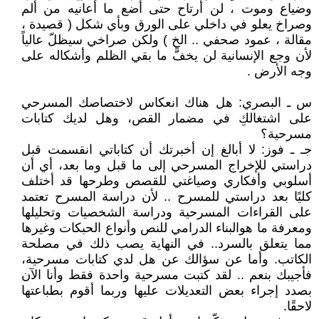
وضياع وموت ، لن أرتاح حتى أضع ما أعانيه من ألم
وصراخ يعلو في داخلي على الورق وبأي شكل ( قصيدة ،
مقالة ، عمود صحفي .. الخ ) ولكن صراخي سيظلّ عالياً
لأن وجع الإنسانية لن يخفًّ ما بقي الظلم وأشكاله على
وجه الأرض .
س ـ البصري: هل هناك انعكاس لاختصاصك المسرحي
على اشتغالكِ في مضمار القص، وهل لديك كتابات
مسرحية؟
جـ ـ فوز: لا أبالغ إن أخبرتك أن كتاباتي انقسمت قبل
دراستي للإخراج المسرحي إلى ما قبل وما بعد، أي أن
أسلوبي وأفكاري وصياغتي للقصص وطرحها قد أختلف
كليًا بعد دراستي للمسرح .. لأن دراسة المسرح تعتمد
على القراءات المسرحية ودراسة الشخصيات وتحليلها
ومعرفة ما هوالبناء الدرامي للنص وأنواع الحبكات وغيرها
مما يتعلق بالسرد.. في النهاية يصب ذلك في مصلحة
الكاتب. وأما عن سؤالك عن هل لدي كتابات مسرحية،
فأجيبك بنعم .. لقد كتبت مسرحية واحدة فقط وأنا الآن
بصدد إجراء بعض التعديلات عليها وربما أقوم بطباعتها
لاحقًا.