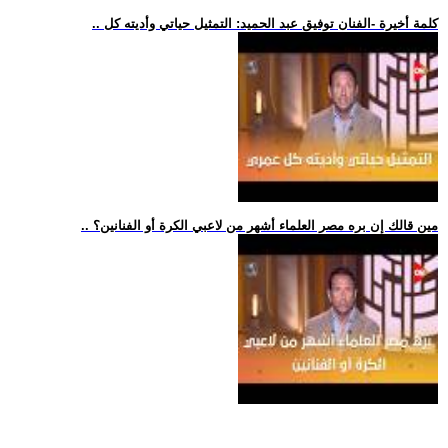
.. كلمة أخيرة -الفنان توفيق عبد الحميد: التمثيل حياتي وأديته كل
.. مين قالك إن بره مصر العلماء أشهر من لاعبي الكرة أو الفنانين؟