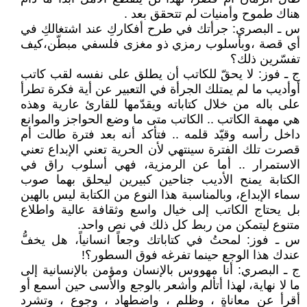
هناك طموح وأمنيات لم تتحقق بعد .
س ـ البصري: جرأتك في طرح أفكاركِ عند اشتغالكِ في
أي قصة ،وبأسلوب رمزي ذو مغزى فلسفي مبطّن،كيف
تفسّرين ذلك؟
ج ـ فوز: لا يحقّ للكاتب أن يطلق على نفسه لقب كاتب
أوأديب ما لم يمتلك الجرأة في التعبير عن أية فكرة تطرأ
على باله من خلال كتاباته ويقدّمها للقارئ عارية وهذه
هي مهمة الكاتب .. الكاتب متى ما وضع الحواجز والموانع
داخل رأسه وقيّد قلمه .. فتأكد أنه بعد فترة طالت أم
قصرت تلك الفترة سينتهي لأن الحرية تعني الإبداع تعني
الاستمرار .. أما عن الرمزية، فهي أسلوب راق في
الكتابة يمنح الأديب جناحين كبيرين ليحلق بهما صوب
سماء الإبداع، وبالمناسبة هذا النوع من الكتابة ليس بالهين
بل يحتاج الكاتب إلى خيال واسع وثقافة عالية واطلاع
متنوع ليتمكن من ربط كل ذلك في نص واحد.
س ـ فوز: لمحتُ في كتاباتك وجعاً انسانياً، هل يخفُّ
عندك هذا الوجع حينما تفرغه فوق السطور؟!
ج ـ البصري: أنا مهووس بالإنسان ومؤمن بالإنسانية إلى
ما لا نهاية، لهذا أتألم وأشعر بالوجع والأسى حين أسمع أو
أقرأ عن معاناةٍ ، وظلم ، واضطهاد ، وجوع ، وتشرد