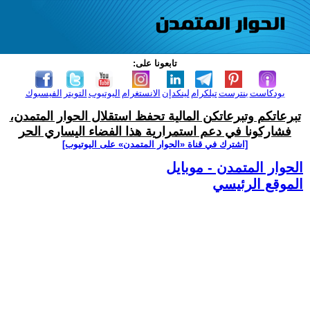
تابعونا على:
بودكاست
بنترست
تيلكرام
لينكدإن
الانستغرام
اليوتيوب
التويتر
الفيسبوك
تبرعاتكم وتبرعاتكن المالية تحفظ استقلال الحوار المتمدن،
فشاركونا في دعم استمرارية هذا الفضاء اليساري الحر
[اشترك في قناة ‫«الحوار المتمدن» على اليوتيوب]
الحوار المتمدن - موبايل
الموقع الرئيسي