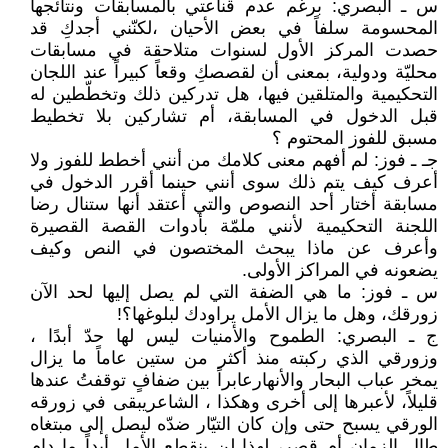
س ـ البصري: برغم عدم قناعتي بالمسابقات ونتائجها
المحسومة سلفاً في بعض الأحيان ،لكنّني أجدكِ قد
حصدت المركز الأول لسنوات متلاحقة في مسابقات
محليّة ودولية، بمعنى أن لقصصكِ وقعاً كبيراً عند اللجان
التحكيمية والمتلقين فيها، هل تدركين ذلك وتخطّطين له
قبل الدخول في المسابقة، أم تشاركين بلا تخطيط
مسبق للفوز المحتوم ؟
جـ ـ فوز: لم أفهم معنى كلامك من أنني أخطط للفوز ولا
أعرف كيف يتم ذلك سوى أنني حينما أقرر الدخول في
مسابقة أختار أحد النصوص والتي أعتقد أنها ستنال رضا
اللجنة التحكيمية لأنني ملمّة بأدوات القصة القصيرة
وأعرف عن ماذا يبحث المختصون في النص وكيف
يضعونه في المراكز الأولى.
س ـ فوز: ما هي الضفة التي لم يصل إليها لحد الآن
زورقك، وهل ما يزال الأمل يراودك لبلوغها؟!
ج ـ البصري: الطموح والأمنيات ليس لها حدّ أبدًا ،
وزورقي الذي ركبته منذ أكثر من ستين عاماً ما يزال
يمخر عباب البحار والأنهارعابراً بين ضفافٍ توقفتُ عندها
قليلاً، لأعبرها إلى أخرى وهكذا ، الشاعريبقى في زورقه
الورقي يسبح حتى وإن كان التيّار ضدّه ليصل إلى مبتغاه
طال الزمان أم قصر، لهذا لن ينقطع الأمل أبداً ما دام