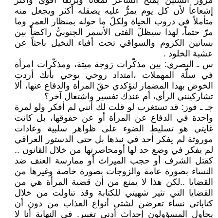
مرور السنين يمنح الشاعر لمعاناً وبريقاً أقوى وأكثر
إشعاعاً لأن كل يوم يمرُّ عليه يصقله أكثر ويجعل منه
متأملاً في دروب الحياة ولكلّ ما حوله بمنظار العمر وما
مرّ حتماً، لهذا سيظلّ الفتى الأسمر الجنوبيُّ راكضاً بين
بساتين الكروم والسواقي تحت أفياء النخيل باحثاً عن
عشبة الخلود .
س ـ البصري: بين مذكّرات زوجة ميتة، ومذكّرات امرأة
في سلّة المهملات ،امتداد روحي يوحي بأنك أردتِ
الخوض بهذا المضمار لتؤكدي حقّ المرأة والدفاع عنها، ألا
تشاركينني الرأي، أم عندك تفسير واشتغال آخر؟
جـ ـ فوز: قد تستغرب لو قلت لك أنني لم أفكر ولو لمرة
واحدة في الدفاع عن المرأة أو عن حقوقها، بل كانت
غايتي هو تسليط الضوء على ظواهر سلبية وعادات
موروثة لم يفكر أحد في نبذها بل حتى الدستور العراقي
لم يفكر في وضع حد لها أومحاصرتها من خلال القانون ..
كقتل الشرف أو حجب الميراث أو ممارسة العنف ضد
النساء بصورة عامة والزوجات بصورة خاصة وغيرها من
القضايا ..لكن هذا لا يمنع من أن قضية المرأة هي من
القضايا التي تثير شهيتي للكتابة وقد تناولت من خلال
كتاباتي نساء تعرضن لشتى أنواع العذاب من دون أن
يحاول المسؤولون إحداث أدنى تغيير. في النهاية أنا لا