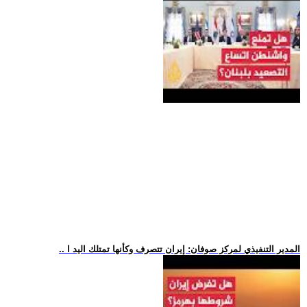
.. المدير التنفيذي لمركز صوفان: إيران تتصرف وكأنها تمتلك اليد ا