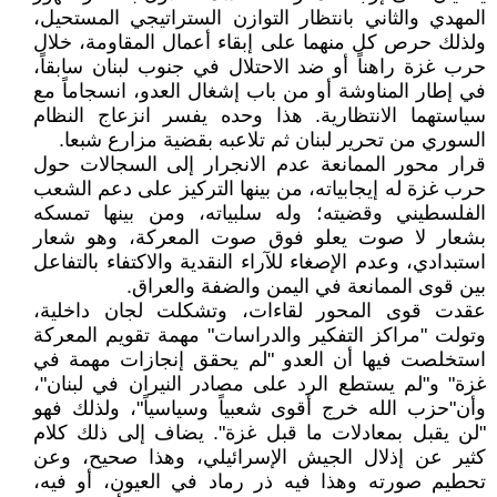
المهدي والثاني بانتظار التوازن الستراتيجي المستحيل،
ولذلك حرص كل منهما على إبقاء أعمال المقاومة، خلال
حرب غزة راهناً أو ضد الاحتلال في جنوب لبنان سابقاً،
في إطار المناوشة أو من باب إشغال العدو، انسجاماً مع
سياستهما الانتظارية. هذا وحده يفسر انزعاج النظام
السوري من تحرير لبنان ثم تلاعبه بقضية مزارع شبعا.
قرار محور الممانعة عدم الانجرار إلى السجالات حول
حرب غزة له إيجابياته، من بينها التركيز على دعم الشعب
الفلسطيني وقضيته؛ وله سلبياته، ومن بينها تمسكه
بشعار لا صوت يعلو فوق صوت المعركة، وهو شعار
استبدادي، وعدم الإصغاء للآراء النقدية والاكتفاء بالتفاعل
بين قوى الممانعة في اليمن والضفة والعراق.
عقدت قوى المحور لقاءات، وتشكلت لجان داخلية،
وتولت "مراكز التفكير والدراسات" مهمة تقويم المعركة
استخلصت فيها أن العدو "لم يحقق إنجازات مهمة في
غزة" و"لم يستطع الرد على مصادر النيران في لبنان"،
وأن"حزب الله خرج أقوى شعبياً وسياسياً"، ولذلك فهو
"لن يقبل بمعادلات ما قبل غزة". يضاف إلى ذلك كلام
كثير عن إذلال الجيش الإسرائيلي، وهذا صحيح، وعن
تحطيم صورته وهذا فيه ذر رماد في العيون، أو فيه،