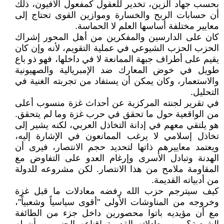
بحسب جهاد الزين، تخدير للعقول كمفعول الأفيون، ذلك
أن حسابات الربح والخسارة وموازين القوى تحتاج إلى
معايير مختلفة أساسها العلم لا الحماسة.
كان على الدارسين والمفكرين من أهل المحور إشراك
الحزب الحزب الشيوعي في عملية التقويم، لأنه وإن كان
يقيم على أطراف جبهة الممانعة لا في داخلها، فهو ذو باع
طويل في خوض المعارك ضد الإمبريالية والصهيونية
والاستعمار، وكان يمكن أن يستفاد من تجربته الغنية في
التحليل.
في تقرير لجنته المركزية عن أحداث غزة منسوب أعلى
من الواقعية حول ما تحقق في حرب غزة وما لم يتحقق.
هو يلتقي معهم في إدانة التخاذل العربي، لكنه يشير إلى
تخاذل إسلامي لا يرغب الممانعون في الإشارة إليه،
ويعتمد معاييرهم ذاتها لتحديد حجم الانتصار، فيرى أن
الهدنة وتبادل الأسرى وإرغام العدو على التفاوض مع
المقاومة ملامح من هذا الانتصار. لكن مشروعه للدولة
من أدبياته القديمة.
كيف سيترجم حزب الله رفضه معادلات ما قبل غزة
وخروجه من المناوشات الأولى "أقوى سياسياً وشعبياً"،
مع أن مؤيديه باتوا محصورين داخل جزء من الطائفة