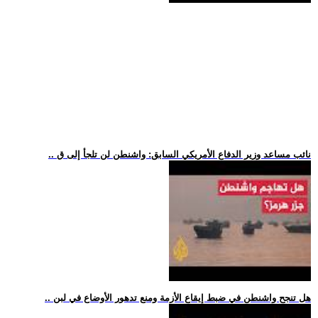
.. نائب مساعد وزير الدفاع الأمريكي السابق: واشنطن لن تلجأ إلى ق
.. هل تنجح واشنطن في ضبط إيقاع الأزمة ومنع تدهور الأوضاع في لبن