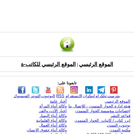
الموقع الرئيسي
الموقع الرئيسي للكاتب-ة
|
تابعونا على:
بنترست
تيلكرام
لينكدإن
الانستغرام
RSS
اليوتيوب
التويتر
الفيسبوك
الموقع الرئيسي
أخبار عامة
هيئة ادارة الحوار المتمدن - للإتصال بنا
وكالة أنباء المرأة
إحصائيات مؤسسة الحوار المتمدن
اخبار الأدب والفن
قواعد النشر
وكالة أنباء اليسار
ابرز كتاب / كاتبات الحوار المتمدن
وكالة أنباء العلمانية
يوتيوب التمدن
وكالة أنباء العمال
مكتبة التمدن
وكالة أنباء حقوق الإنسان