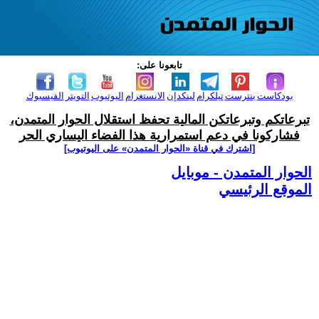
تابعونا على:
بودكاست
بنترست
تيلكرام
لينكدإن
الانستغرام
اليوتيوب
التويتر
الفيسبوك
تبرعاتكم وتبرعاتكن المالية تحفظ استقلال الحوار المتمدن،
فشاركونا في دعم استمرارية هذا الفضاء اليساري الحر
[اشترك في قناة ‫«الحوار المتمدن» على اليوتيوب]
الحوار المتمدن - موبايل
الموقع الرئيسي