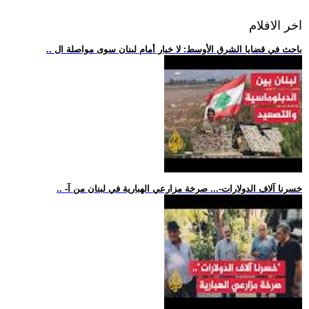
اخر الافلام
.. باحث في قضايا الشرق الأوسط: لا خيار أمام لبنان سوى مواصلة ال
.. -خسرنا آلاف الدولارات-... صرخة مزارعي الهبارية في لبنان من آ