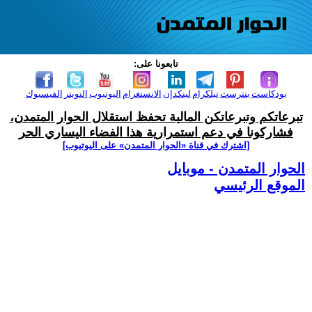
تابعونا على:
بودكاست
بنترست
تيلكرام
لينكدإن
الانستغرام
اليوتيوب
التويتر
الفيسبوك
تبرعاتكم وتبرعاتكن المالية تحفظ استقلال الحوار المتمدن،
فشاركونا في دعم استمرارية هذا الفضاء اليساري الحر
[اشترك في قناة ‫«الحوار المتمدن» على اليوتيوب]
الحوار المتمدن - موبايل
الموقع الرئيسي