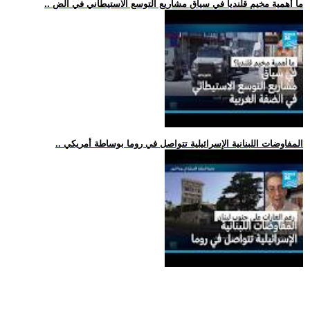
.. ما أهمية مخيم قلنديا في سياق مشاريع التوسع الاستيطاني في الض
.. المفاوضات اللبنانية الإسرائيلية تتواصل في روما بوساطة أمريكي