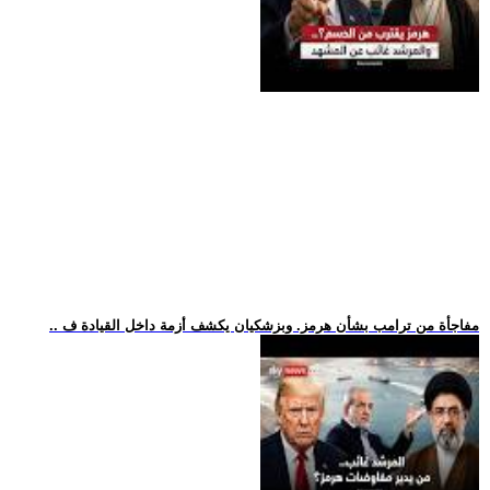
.. مفاجأة من ترامب بشأن هرمز. وبزشكيان يكشف أزمة داخل القيادة ف