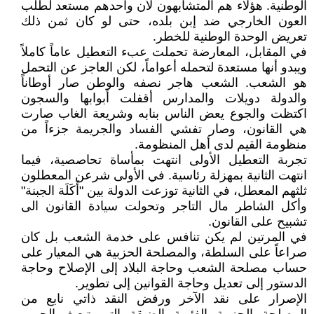
الوطنية. هؤلاء هم المتشابهون لأن واحدهم مستعد لطلب
العون الخارجي ضد إبن بلده، حتى لو كان ثمن ذلك
تعريض الوحدة الوطنية للخطر.
في المقابل، المعارضة تحملت عبء التعطيل عاماً كاملاً
ويبدو أنها مستعدة لتحمله أعواماً، لكن العاجز عن التحمل
هو الشعب. الشعب هاجر نصفه والوطن صار أوطاناً
والدولة دويلات والمدارس أقفلت أبوابها والسجون
اكتظت والجوع يعض الناس بنابه وشريعة الغاب صارت
هي القانون، وصار تفشي الفساد والجريمة جزءاً من
منظومة القيم لدى أهل المنظومة.
تجربة التعطيل الأولى انتهت بمأساة تحاصصية، فيما
انتهت الثانية بمهزلة رئاسية. في الأولى شرعن المعطلون
ثلثهم المعطل، في الثانية توزعت الدولة بين "أَكَلَة الجبنة"
وأكل الشاطر مال التاجر وتحولت سيادة القانون الى
تشبيح على القانون.
في المرتين لم يكن تنافس على خدمة الشعب بل كان
صراعاً على السلطة، والمصلحة الحزبية هي المعيار على
حساب مصلحة الشعب وحاجة البلاد إلى الإصلاح وحاجة
الدستور إلى تعديل وحاجة القوانين إلى تطوير.
الإصرار على نقد الآخر ورفض النقد ذاتي نابع من