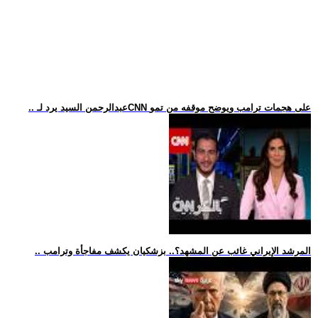
.. عبدالرحمن السيد يرد لـCNN على هجمات ترامب ويوضح موقفه من تمو
.. المرشد الإيراني غائب عن المشهد؟.. بزشكيان يكشف مفاجأة وترامب