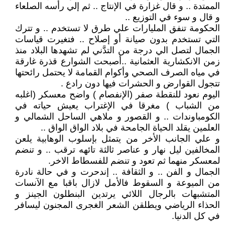
الممتدة .. و قال غزارة في الإنتاج .. ثم إلي رأسه الصلعاء
و قال و سوء في التوزيع ..
الحكومة تنفق المليارات علي طرق لا تستخدم .. و تترك
التي تستخدم بدون صيانة أو إصلاح .. فتغيرت قياسات
الجمال لتصل الي درجة من التدَّني لم تشهدها البلاد منذ
زمن الانكشارية العثمانية ..أصبحت الشوارع قذرة غارقة
في مياه الصرف الصحي وأكوام القمامة لا يحتمل رائحتها
تتجول القوارض و الحشرات فيها دون رادع .
اليوم نعود للنقطة صفر (الإنفصام ) واضح معسكر (اغلبه
من الشباب ) مغرقا في الإغتراب يعيش حياته في
الكومباوندات .. و القصور و ملاهي الساحل الشمالي و
العلمين يقلد الحياة الجامحة في بلاد الواق الواق ..
و علي الجانب الأخر من يتمثل بإسلوب الوهابية يلعن
المخالفين ليل نهار و عناصر ثالثة تائهه ترقب .. و تنضم
لمعسكر منهما ثم تعود و تنضم للفسطاط الاخر.
الجمال و الفن .. و الثقافة .. إندحرت و في حالة نادرة
من الميوعة و السقوط فالأمل لازال باقبا مع الآنسات
المتشبهات بالرجال اللائي يرتدين البنطلون الجينز و
الحذاء الرياضي ويطلقن الشعر الغجرى المجنون ليسافر
في كل الدنيا.