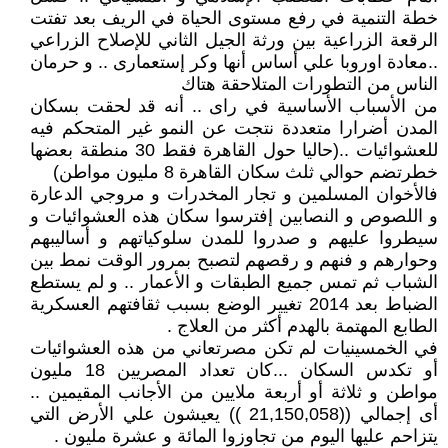
خطة التنمية في رفع مستوى الحياة في الريف بعد تفتت
الرقعة الزراعية بين ورثة الجيل الثاني للإصلاح الزراعي
..معادة اوروبا علي أساس أنها وكر إستعمارى .. و حرمان
الناس من التطورات المتلاحقة هتاك
من الأسباب الأساسية في راى .. أنه قد لحقت بسكان
المدن أضرارا متعددة نتجت عن النمو غير المتحكم فيه
للعشوائيات ..(حاليا حول القاهرة فقط 30 منطقة بعضها
خطرتضم حوالي ثلث سكان القاهرة 8 مليون مواطن)
فالأخوان المسلمين و تجار المخدرات و مروجي الدعارة
و اللصوص و النصابين إفترسوا سكان هذه العشوائيات و
سيطروا عليهم و صدروا للمدن سلوكياتهم و أساليبهم
وحوارهم و فنهم و رقصهم لتصبح بمرور الوقت نمط بين
الشباب ثم تمس جميع الطبقات و الأعمار .. و لم يستطع
الضباط بعد 2014 تغيير الوضع بسبب ثقافتهم العسكرية
الطابع المهتمة بالهدم أكثر من العلاج .
في الخمسينيات لم تكن مصرتعاني من هذه العشوائيات
أو تكدس السكان ...كان تعداد المصريين 18 مليون
مواطن و ثلاثة أو أربعة ملايين من الأجانب المقيمين ..
أى إجمالي ((21,150,058 )) يعيشون علي الأرض التي
يتزاحم عليها اليوم من تجاوزوا المائة و عشرة مليون .