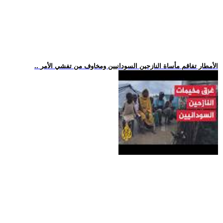
.. الأمطار تفاقم مأساة النازحين السودانيين ومخاوف من تفشي الأمر