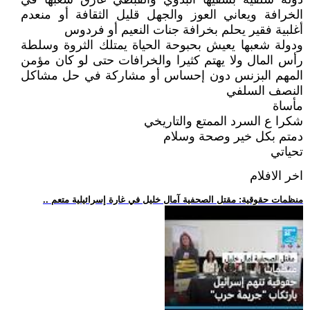
الخرافة ويعاني العوز والجهل قليل الثقافة أو منعدم
أغلبية فقير يحلم بخرافة جنات النعيم أو فردوس
ودولة شعبها يعيش بحبوحة الحياة يمتلك الثروة وسلطة
رأس المال ولا يهتم كثيرا والخرافات حتى لو كان مؤمن
المهم البزنس دون إحساس أو مشاركة في حل مشاكل
النصف السلفي
مأساة
شكرا ع السرد الممتع والتاريخي
دمتم بكل خير وصحة وسلام
تحياتي
اخر الافلام
.. منظمات حقوقية: مقتل الصحفية آمال خليل في غارة إسرائيلية متعم