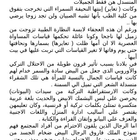
المنسدل هن فقط الجميلات
وكانت ( تعاير) إبنتها النحيفة السمراء التي تخرجت بتفوق
من كلية الطب بأنها تشبه الصبيان ولن تجد زوجا يرضي
بها ..
ورغم أن هذه العجفاء لابسة النظارة الطبية تزوجت من
زميل لها ناجحا وكونا عائلة تحكمها قياسات المساواة
العصرية الا ان أمها ظلت ( تعايرها) بسمارها ونحافتها
حتي يوم وفاتها لا تغير القياسات التي تربت عليها في بيت
أبيها .
في بلادنا بسبب تأثير قرون طويلة من الاحتلال التركي
والأوروبي الذى جعل من البيض سادة والسمر خدام لهم
كانت قياسات الجمال بالنسبة للمرأة هي تلك الشقراء
منسدلة الشعر التي تميل الي السمنة .
وكانت الارستقراطية التركية من سيدات (البيوتات)
يحرصن علي لبس اليشمك الابيض والحديث بلغة عربية
متكسرة تمتلئ بكلمات تركية أو فرنسية، وكان تعليمهن
يقتصر علي أساليب ادارة المنزل واللغات الاجنبية
والعزف علي البيانو وإتقان القراءة والكتابة .
اما الرجال الذين يلقون الاحترام من أفراد المجتمع فهم
نموذج الملك فاروق الرجال البيض ضخام الجسد من
الذين يحرصون علي الاهتمام بشارب ضخم مهذب معتني