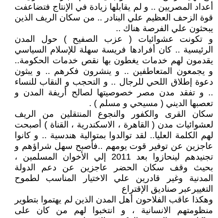
أعداد المصريين .. و لم يقابلها زيادة في الإنتاج فتضاعفت
قوة الزحف العظيم علي البنادر .. من سكان الريف الذين
يبحثون علي الفرصة هناك ..
و تكونت عشوائيات ( عزب الصفيح ) حول المدن
الرئيسية .. كان أفرادها فريسة سهلة للإسلام السياسي
يقدمون لهم خدمات يغطون بها نقص خدمات الحكومة..
و يجمعون المتعاطفين .. و ينشرون فكرهم .. و يبثون
دعوة إطلاق اللحي للرجال .. و التحجب و النقاب للنساء
.. و تفقد مدن مصر خصوصيتها لصالح أريفة المدن و
تعصبها الديني ( مسيحي و مسلم ) .
سكان القرى والكفور والنجوع المنتقلين من الريف
لعشوائيات مدن ( القاهرة ، الاسكندرية ، القناة ) أصبحت
لهم الكلمة العليا.. لقد توالدوا بمتوالية هندسية .. و كانوا
عاجزين عن توفير قوت يومهم ..فأصبح سهل شراؤهم و
تجنيدهم لينحازوا بعد 2011 إلي الأخوان المسلمين ،
بحيث وقف سكان الحضر عاجزين عن دعم الدولة
المدنية وغير قادرين علي الاختيار المناسب لطموح
التغييرعبر صناديق الإقتراع
وهكذا عاقب الفلاحون أهل المدن الذين لم يهتموا بتطوير
منظومتهم الانسانية ، و انتخبوا لهم من كان على