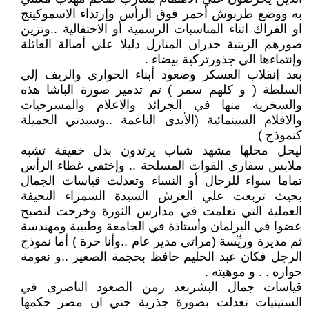
به ووضع طربوش أحمر فوق الرأس وإرتداء الاسموكينج
او الفراك اثناء المناسبات الرسمية أو الاحتفالية ..وتزين
صورهم الزيتية جدران المنازل دليلا علي أصالة العائلة
وإنتماءها الي جذورتركية بيضاء .
بعد إنقلاب العسكر وصعود أبناء الحوارى والريف إلي
السلطة ( و كلهم سمر ) تم تدمير صورة الباشا هذه
والسخرية منها في الجرائد والاعلام والمسرحيات
والافلام السينمائية (الأيدى الناعمة ..وسيدتي الجميلة
كنموذج )
ليحل محلها مشهد شباب يرتدون بدل خفيفة تشبه
ملابس سفارى القوات المسلحة .. وإختفي غطاء الرأس
تماما سواء للرجال أو النساء وتعدلت قياسات الجمال
بحيث تربعت علي العرش السيدة السمراء النحيفة
العملية التي تعلمت في مدارس الثورة وخرجت لتصبح
عضوا في البرلمان وأستاذة في الجامعة وطبيبة ومهندسة
ثم مديرة وريِّسة (مراتي مدير عام ..وأنا حرة ) أما نموذج
الرجل فكان عبد الحليم حافظ بحجمة الصغير ..و نعومة
حواره . . و موهبته .
قياسات جمال البشربعد زمن الصعود الناصرى في
الستينيات تعدلت بصورة جذرية حتي ان مصر حكمها