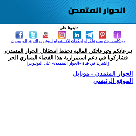
تابعونا على:
بودكاست
بنترست
تيلكرام
لينكدإن
الانستغرام
اليوتيوب
التويتر
الفيسبوك
تبرعاتكم وتبرعاتكن المالية تحفظ استقلال الحوار المتمدن،
فشاركونا في دعم استمرارية هذا الفضاء اليساري الحر
[اشترك في قناة ‫«الحوار المتمدن» على اليوتيوب]
الحوار المتمدن - موبايل
الموقع الرئيسي