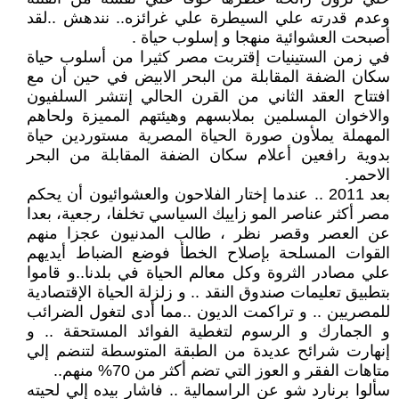
وعدم قدرته علي السيطرة علي غرائزه.. نندهش ..لقد
أصبحت العشوائية منهجا و إسلوب حياة .
في زمن الستينيات إقتربت مصر كثيرا من أسلوب حياة
سكان الضفة المقابلة من البحر الابيض في حين أن مع
افتتاح العقد الثاني من القرن الحالي إنتشر السلفيون
والاخوان المسلمين بملابسهم وهيئتهم المميزة ولحاهم
المهملة يملأون صورة الحياة المصرية مستوردين حياة
بدوية رافعين أعلام سكان الضفة المقابلة من البحر
الاحمر.
بعد 2011 .. عندما إختار الفلاحون والعشوائيون أن يحكم
مصر أكثر عناصر المو زاييك السياسي تخلفا، رجعية، بعدا
عن العصر وقصر نظر ، طالب المدنيون عجزا منهم
القوات المسلحة بإصلاح الخطأ فوضع الضباط أيديهم
علي مصادر الثروة وكل معالم الحياة في بلدنا..و قاموا
بتطبيق تعليمات صندوق النقد .. و زلزلة الحياة الإقتصادية
للمصريين .. و تراكمت الديون ..مما أدى لتغول الضرائب
و الجمارك و الرسوم لتغطية الفوائد المستحقة .. و
إنهارت شرائح عديدة من الطبقة المتوسطة لتنضم إلي
متاهات الفقر و العوز التي تضم أكثر من 70% منهم..
سألوا برنارد شو عن الراسمالية .. فاشار بيده إلي لحيته