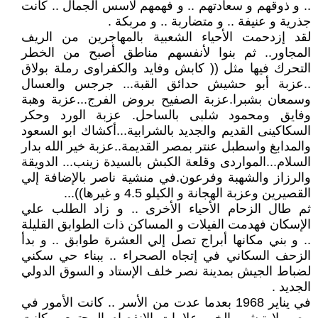
.. و ذوقهم و سعادتهم .. و فهمهم لاسس الجمال .. كانت
جذرية و عنيفة .. و متضاربة .. و مربكة .
لقد إزدحمت الأحياء الشعبية بالمهاجرين من الريف
المجاور.. ثم بنوا لأنفسهم مناطق أصبح من الخطر
التحرك فيها مثل (( كابش وفايد والكفراوى رملة بولاق
..عزبة أبو حشيش حدائق القبة... جرجس والعسال
وسمعان بشبرا.عزبة الصفيح بروض الفرج...عزبة وهبة
وفايق ومحمود شلبى بالساحل. عزبة الورد وحكر
السكاكينى القديم والجديد بالشرابية...أكشاك ابو السعود
والمدابغ واسطبل عنتر بمصر القديمة..عزبة خير الله بدار
السلام...المواردى وقلعة الكبش بالسيدة زينب... الدويقة
والرزاز والشهبة وفرعون.في منشية ناصر بالإضافة إلي
القصيرين وعزبة الهجانة و الكيلو 4.5 و غيرها))...
ثم طال الزحام الأحياء الأخرى .. و زاد الطلب علي
الإسكان فهدمت الفيلات و المساكن ذات الطوابق القليلة
.. و بني مكانها أبراج تصل إلي العشرة طوابق .. و بدأ
الزحف السكاني في إتجاه الصحراء .. ببناء حي سكني
لضباط الجيش بمدينة نصر خلف الإستاد و السوق الدولي
الجديد .
في يناير 1968 بعدما عدت من الأسر .. كانت الأمور في