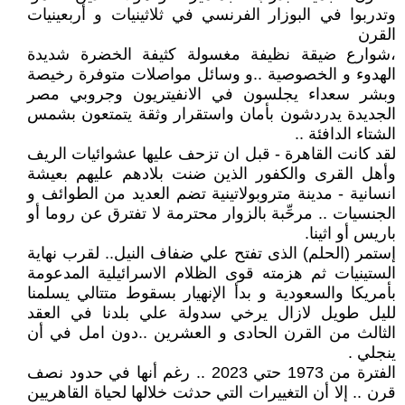
وتدربوا في البوزار الفرنسي في ثلاثينيات و أربعينيات
القرن
،شوارع ضيقة نظيفة مغسولة كثيفة الخضرة شديدة
الهدوء و الخصوصية ..و وسائل مواصلات متوفرة رخيصة
وبشر سعداء يجلسون في الانفيتريون وجروبي مصر
الجديدة يدردشون بأمان واستقرار وثقة يتمتعون بشمس
الشتاء الدافئة ..
لقد كانت القاهرة - قبل ان تزحف عليها عشوائيات الريف
وأهل القرى والكفور الذين ضنت بلادهم عليهم بعيشة
انسانية - مدينة متروبولاتينية تضم العديد من الطوائف و
الجنسيات .. مرحِّبة بالزوار محترمة لا تفترق عن روما أو
باريس أو اثينا.
إستمر (الحلم) الذى تفتح علي ضفاف النيل.. لقرب نهاية
الستينيات ثم هزمته قوى الظلام الاسرائيلية المدعومة
بأمريكا والسعودية و بدأ الإنهيار بسقوط متتالي يسلمنا
لليل طويل لازال يرخي سدولة علي بلدنا في العقد
الثالث من القرن الحادى و العشرين ..دون امل في أن
ينجلي .
الفترة من 1973 حتي 2023 .. رغم أنها في حدود نصف
قرن .. إلا أن التغييرات التي حدثت خلالها لحياة القاهريين