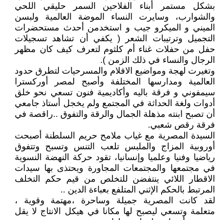
بشكل مستمر أبناء الفلاحين السمر حليقي اللحي
والشوارب، وسايرت النساء الموضة العالمية ولبسن
الميني و الميكرو جيب و استخدمن أحدث مستحضرات
التجميل وترتيبات الشعر ( يكفي أن تشاهد تسجيلات
حفل من حفلات غناء أم كلثوم لتعرف كيف كان مظهر
الرجال والنساء في ذلك الزمن ).
وتغيرت لهجة ومواضيع الافلام والمسرحيات لتطرق حدود
العالمية ومدارسها المختلفة وأصبح لمصر أوركسترا
سيمفوني و فرقة باليه وأكاديمية فنون تسعي نحو خلق
أدوات ولغة الحداثة في المجتمع ولم يخجل أستاذ جامعي
أن تصبح ابنته مذهلة الجمال والرقة والتفوق ..راقصة في
فرقة رقص شعبي.
السيدة المصرية مع غياب ملامح حريم السلطنة أصبحت
أوروبية المزاج والملبس تلعب التنس وتسبح وتتفوق
رياضيا وفنيا وعلميا وإنسانيا، تقود حركة النهضة النسوية
في مجتمعها والمجتمعات المجاورة ويحتذى بها سيدات
الاقطار اللائي ينتفضن للتخلص من قيم حكم التخلف
المرتبط بالحكم الإثني المتلفع بعباءة الدين ..
لقد كانت المصرية جميلة وساحرة ،مهتمة وقوية ،
متعلمة وتسعي ليصبح لها مكانا في هيكل الانتاج لا يقل