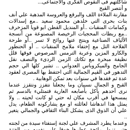
شاكلتهم فى النقوص الفكرى والاجتماعى...
و أنتصر القبح
مقارنة الملاءة اللف والبرقع والعروسة المذهبة علي أنف
بنات بحرى التي خلدهن محمود سعيد ..مع إسدالات
وكمامات المنقبات ..أو المنديل القطن ابو قويا المزخرف
..مع ربطات المحجبات الرخيصة المصنوعة من أنسجة
الألياف الصناعية وينتج عنها روائح لا تسر ..أو طرحة
الفلاحة التل مع إختفاء ملامح المنقبات .. أو الحنطور
والكارو المزين وعربة الترمس المرصوص فوقها قلل
نظيفة مبخرة مع تكاتك الزمن الردىء والنصف نقل
الجامح والميكروباس العدواني .. تشير كلها الي حجم
التدهور في القيم الجمالية التي احتفظ بها المصرى لعقود
عدة ثم فقدها في سنوات بعد تمكن الوهابية .
القبح و الجمال نسبيان وما يجعلنا نتفزز ونتقزز عندما
نرى أحدهم يأكل بأصابعه العارية فتمتليء بالدسم ثم
يمسحها في أقرب مكان له حتي لو كانت لحيته .. ولا
يمثل هذا اندهاشا لعائلته او مع يشاركونه الطعام، يدل
علي أن الذوق الذى يشكل البناء الثقافي والجمالي يتغير
..
وعندما يطرد المشرف علي لجنة إستفتاء سيدة من لجنته
حتي تزول رائحة عطرها خوفا علي نفسه من الفتنة