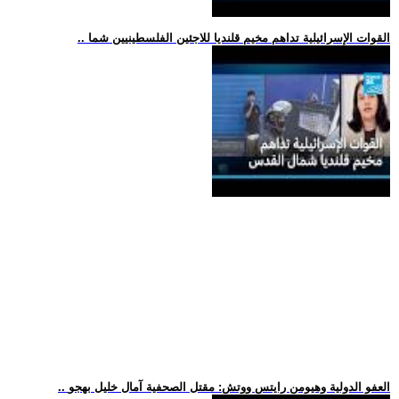
.. القوات الإسرائيلية تداهم مخيم قلنديا للاجئين الفلسطينيين شما
.. العفو الدولية وهيومن رايتس ووتش: مقتل الصحفية آمال خليل بهجو