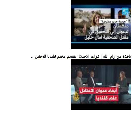
.. نافذة من رام الله | قوات الاحتلال تقتحم مخيم قلنديا للاجئين