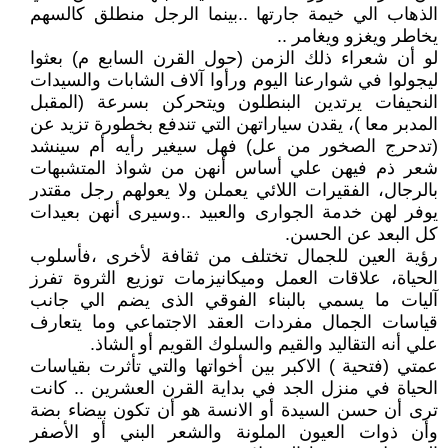
الذهاب الي خيمة جارتها ..بينما الرجل منطلق كالسهم
يخاطر ويغزو ويغامر ..
لو أن شعراء ذلك الزمن (حول القرن السابع م) بعثوا
ليجولوا في شوارعنا اليوم ورأوا آلاف الشابات والسيدات
النحيفات يرتدين البنطلون ويتحركن بسرعة (المقبل
المدبر معا )، يقدن سياراتهن التي تندفع بخطورة تزيد عن
(تدحرج الصخور من عل) فهل سيغير رأيه أم سينشد
شعر ذم فيهن علي أساس أنهن من شواذ المتشبهات
بالرجال، الفقيرات اللائي يعملن ولا يعولهم رجل مقتدر
يوفر لهن خدمة الجوارى والعبيد ..وسيرى أنهن بعيدات
كل البعد عن الحسن.
رؤية العين للجمال تختلف من ثقافة لأخرى ،فأسلوب
الحياة، علاقات العمل وميكانيزمات توزيع الثروة تفرز
آليات ما يسمي بالبناء الفوقي الذى يضم الي جانب
قياسات الجمال مفردات العقد الاجتماعي وما يتعارف
علي أنه التقاليد والقيم والسلوك القويم أو الشاذ.
عمتي (فتحية ) الاكبر بين أخواتها والتي تأثرت بقياسات
الحياة في منزل الجد في بداية القرن العشرين .. كانت
ترى أن حسن السيدة أو الانسة هو أن تكون بيضاء بضة
وأن ذوات العيون الملونة والشعر البني أو الأصفر