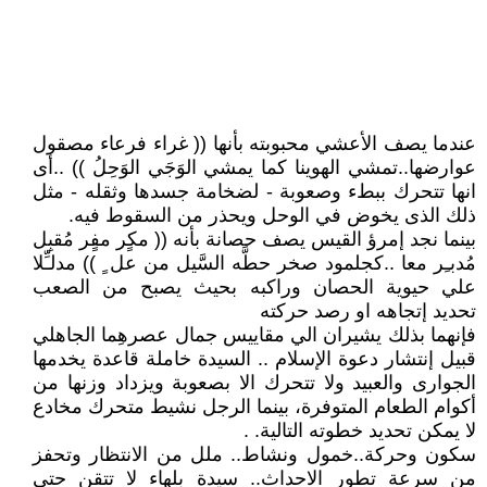
عندما يصف الأعشي محبوبته بأنها (( غراء فرعاء مصقول
عوارضها..تمشي الهوينا كما يمشي الوَجَي الوَحِلُ )) ..أى
انها تتحرك ببطء وصعوبة - لضخامة جسدها وثقله - مثل
ذلك الذى يخوض في الوحل ويحذر من السقوط فيه.
بينما نجد إمرؤ القيس يصف حصانة بأنه (( مكٍر مفٍر مُقبِل
مُدبـِر معا ..كجلمود صخر حطَّه السَّيل من عل ٍ )) مدلـِّلا
علي حيوية الحصان وراكبه بحيث يصبح من الصعب
تحديد إتجاهه او رصد حركته
فإنهما بذلك يشيران الي مقاييس جمال عصرهِما الجاهلي
قبيل إنتشار دعوة الإسلام .. السيدة خاملة قاعدة يخدمها
الجوارى والعبيد ولا تتحرك الا بصعوبة ويزداد وزنها من
أكوام الطعام المتوفرة، بينما الرجل نشيط متحرك مخادع
لا يمكن تحديد خطوته التالية. .
سكون وحركة..خمول ونشاط.. ملل من الانتظار وتحفز
من سرعة تطور الاحداث.. سيدة بلهاء لا تتقن حتي