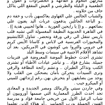
منازلهن اللحوم و الفاكهه و الخضراوات و الفول و
الطعمية و البليلة والطرشي و العيش المفقع اللي يتاكل
حاف من حلاوته .
والشباب الجالس علي القهاوى يعاكسهن بأدب و خفة دم
..و الباعة الجائلين يدفعون عربات اليد يغنون علي
بضائعهم .. و (( يا رايحين الغورية .. هاتوا لحبيبي هدية )) .
في القاهرة الخديوية النظيفة المغسولة التي تشبه قلب
باريس تنتقل الي رقي ورقة وتحضر.. تتناول الكابتشينو
والمخبوزات الفرنسية في لاباس و كاساتا الأيس كريم
في جروبي والتروا بتي كوشون في الامريكين، بعد أن
تشاهد الأفلام الأجنبية في سينمات وسط البلد
تشترى أحدث خطوط الموضة المعروضة في فترينات
جميلة. بشارع فؤاد .. و تباشر عيادات الأطباء أو تشترى
الكتب وتذاكر الطيران .. و.تشم رائحة النظافة والرقي
وترى السيدات يتحركن بأمان يضحكن من القلب ولا
يوجد من يضايقهن أو يتحرش بهن..رغم إرتدائهن للميني
أو الميكرو جيب .
وفي جاردن سيتي والزمالك ومصر الجديدة و المعادى
تجد أحدث الطرز المعمارية التي صممها أوروبيون أو
شباب الرعيل الاول من خريجي جامعة فؤاد و مدرسة
الفنون الجميلة بدرب الجماميز ..أو هؤلاء الذين تعلموا