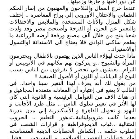
عن دور أخيها و جارها وزميلها .
عندما خرج العمال والفلاحون والمهنيون من إسار الحكم
العثماني والاحتلال الأوروبي إلي براح المعاصرة .. إختلف
شكل المنزل والأثاث المستخدم والملابس والاحتفالات
والتعبير عن الحزن أو الفرحة وأصبحت مصر وقد ولدت
شعبا ينتج من خلال ألف مصنع ورقعة أرضه الزراعية ما
يطعم ساكني الوادى فلا يحتاج الي الاستدانة اوالتسول
أوالاستيراد...
ماذا حدث لهؤلاء الناس الذين يهتمون بالاطفال ويحترمون
المرأة والشيوخ ..و يتركون لهم مكانهم في الأتوبيس أو
الترام.. يعيشون في تحضر لا يفرقون بين الناس بسبب
النوع أو الديانات أو اللون أو الأصول الطبقية !!
من يقول لك أنه يعرف لهذا التغير سببا واحدا.. في
الغالب لا يضع في إعتباره أن المعادلة متعددة المجاهيل و
أن هناك الاف من العوامل الرئيسية و الثانوية التي كان
لها الأثر في تغيير سلوك الناس .. مثل طرد الأجانب و
اليهود و تحويل القاهرة و الأسكندرية إلي مدن بندرية
بعدما كانت متروبوليتانية..تدهور التعليم .. الحروب
المتتالية ..غياب الديموقراطية و قرارات الشعب في
إسلوب حكمه .. إنكماش الخطابات الدينية المتسامحة
أمام خطابات التعصب الإسلامي و المسيحي .. فشل