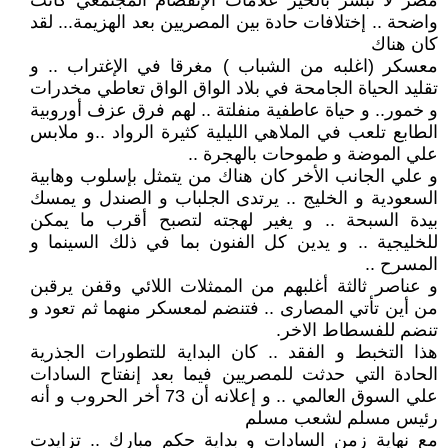
مصر لا تبشر بالخير علامات الإنفصام المجتمعي كانت
واضحة .. إختلافات حادة بين المصريين بعد الهزيمة... لقد
كان هناك
معسكر (اغلبه من الشباب ) مغرقا في الإغتراب .. و
تقليد الحياة الجامحة في بلاد الواق الواق تعاطي مخدرات
و خمور.. و حياة عاطفية منفلتة .. لهم فرق عزف أوروبية
الطابع تلعب في الملاهي الليلية كثيرة الرواد ..و ملابس
علي الموضة و طموحات بالهجرة ..
و علي الجانب الأخر كان هناك من يتمثل بإسلوب وهابية
السعودية و الخليج .. يرتدى الجلباب و الصندل و يمسك
بيدة السبحة .. و يغير لهجته لتصبح أقرب ما يمكن
للخليجية .. و يدين كل الفنون بما في ذلك السينما و
المسرح ..
و عناصر ثالثة أغلبهم من الممثلات اللائي وقفن يرقبن
من أين تأتي المصارى .. فتنضم لمعسكر منهما ثم تعود و
تنضم للفسطاط الاخر.
هذا التخبط و الفقد .. كان البداية للتطورات الجذرية
الحادة التي حدثت للمصريين فيما بعد إنفتاح السادات
علي السوق العالمي .. و إعلانه أن 73 أخر الحروب و أنه
رئيس مسلم لشعب مسلم
مع نهاية زمن السادات و بداية حكم مبارك .. تزايدت