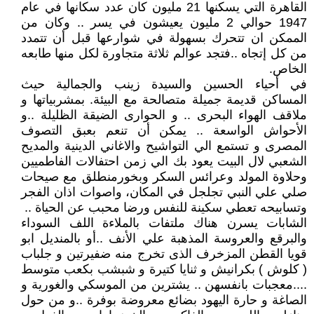
القاهرة التي يسكنها 21 مليون كان عدد سكانها في عام
1947 حوالي 2 مليون يعيشون في يسر .. وكان من
الممكن ان تتحرك بسهولة في شوارعها قبل أن تتمدد
من كل إتجاه ..فتجد عوالم ثلاثة متجاورة لكل منها طابعه
الخاص.
في أحياء الحسين والسيدة زينب والجمالية حيث
المساكن قديمة جميلة متصالحة مع البيئة. بمشربياتها و
ملاقف الهواء البحرى .. و الحوارى الضيقة الظليلة ..و
الأحواش الواسعة .. يمكن أن تنعم بعبق التصوف
المصرى و تستمع الي التواشيح والاغاني الدينية والمديح
الشعبي لال البيت يعود بك الي زمن احتفالات الفاطميين
وحلاوة المولد وعرائس السكر وبخورمنطلق مع صيحات
صلي علي النبي تجلجل في المكان، واصوات اذان الفجر
وتسابيحه تعطي سكينة للنفس ورضا محبب عن الحياة ..
الشابات يسرن هناك ملتفات بالملاءة اللف السوداء
والبرقع والعروسة المذهبة علي الأنف ..أو بالمنديل ابو
قويا القطن المزخرف الذى تخرج منه ضفيرتين و جلباب
( كلوش ) بكرانيش و ثنايا كتيرة و شبشب بكعب متوسط
....معجبات بانفسهن .. يشترين من الموسكي والغورية و
الصاغة و حارة اليهود بضائع معروضة بوفرة ..و من حول