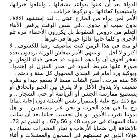
الدولة بعد أن عبثوا بقواعد تشغيلها ، وابتلعوا خيراتها،
واستبعدوا كفاءاتها ..و تركوها خرابات .
الأمر لمن يراه من الخارج عبثي .. لقد إستشهد الالاف
بدون سبب أو جدوى ..في نفس الوقت يرفض الأبناء
التعلم من دروس السقوط بل يكررون الأخطاء مرة تلو
الأخرى و كلما خابوا قالوا خيرها في غيرها .
لو مت في هذا الزمن كنت سأضيف رقما للكشوف.. لا
أكثر و لا أقل . . و ينتهي الأمر بمعاش للورثة يرددون بعده
بفخر أجوف أن والدهم الشهيد قد ضحي فداء للوطن..و
صورة عليها شريط أسود في صدر المنزل لو إهتموا..
وبوكية ورد أمام قبر الجندى المجهول كل سنة و دمتم .
56 سنة مرت.. أصبح الشاب مسنا لا يسمع جيدا و نظره
ضعيف ولا يتذوق الأكل و لا يفرق بين الحلو والحادق أو
يستطيع ممارسة الجنس أو الرياضة أو حتي الشجار .. و
مع ذلك يلح علية بإستمرار نفس الأسئلة دون إجابة..لماذا
زج بنا في هذه الحرب و نحن غير مستعدين .. و هل
بموتنا تغيرت الأمور ..و هل تحسنت حياتنا بعد أن سالت
دماء الشهداء في حروب 48 و 56 و67 . و اليمن ثم 73..
بالإضافة إلي ضحايا الأرهاب و تجار المخدرات بسيناء ..و
هؤلاء الذين تم تصفيتهم في السجون والمعتقلات و أثناء