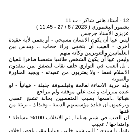
12 - أستاذ هاني شاكر - ت 11
بشمور البشموري ( 2023 / 8 / 27 - 11:45 )
عزيزي الأستاذ جرجس
ليس عيبا أن يكون الانسان مسيحي - أو ينتمي لأية عقيدة
أخري - العيب أن يتخفي وراء حجاب .. ويندس بين
العلمانيين والتنويريين وكأنه منهم
وليس عيباً أن يكون الشخص طائفيا متعصبا ظاهرا للعيان
, بل العيب في التواري خلف نقاب ليصفق لمن ينتقدون
الاسلام فقط - ولا يقتربون من عقيدته - ويجيد المناورة
والتمويه
وله حرية الاساءة لعالمة وفيلسوفة جليلة - هيباتياً - لو
عنده مبررات و ثبت علي موقفه ولم يتراجع
هيباتيا ..اسمها يصيب المتعصبين بحالة تشنج عصبي
ويزعمون ان قيادة مؤسستهم الدينية - وقتذاك - بريئة من
قتلها
ان العيب في شتم هيباتيا , ثم الانقلاب 100% ببساطة !
وامتداحها / عجيب
تقول يا سيدي : اللي شتم خالتي هيباتيا يبقي ناقص اخلاق