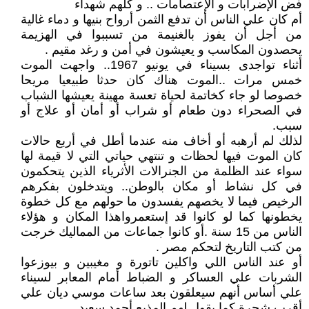
فض الإضرابات و الإعتصامات .. و كلهم شهداء
أم كان علي الناس أن تدفع الثمن أرواح بنيها و دماء غالية
من أجل أن يفوز بالغنيمة من تسببوا في الهزيمة
يحصدون المكاسب و يعيشون في أمن و رغد مقيم .
أثناء تواجدى بسيناء في يونيو 1967.. واجهت الموت
خمس مرات ..الموت هناك كان حدثا طبيعيا مريحا
خصوصا لو جاء كخاتمة لحياة تعسة مهينة يعيشها الشباب
في الصحراء دون طعام أو شراب أو أمان أو علاج أو
سبب.
لذلك لم أرهبه أو أخاف منه عندما أطل في أربع حالات
كان الموت فيها لحظات و تنتهي حياتي التي لا قيمة لها
سواء عند الظلمة من الجنرالات الأثرياء الذين يتحكمون
في كل نشاط أو مكان بالوطن.. ويتدخلون بفكرهم
الرخيص فيما لا يخصهم يفسدون ما حولهم مع كل خطوة
يخطونها كما لو كانوا قد إستعمرواهذا المكان و هؤلاء
الناس من 15 سنة .أو كانوا جماعات من المماليك خرجت
من كتب التاريخ لتحكم مصر .
أو عند الناس اللي واكلين تاتورة و مغيبين و بيوزعوا
الشربات علي العساكر و الضباط أمام المعابر لسيناء
علي أساس أنهم سيعلقون بعد ساعات موسي ديان علي
أقرب شجرة كما يقول لهم المذيع أحمد سعيد ..