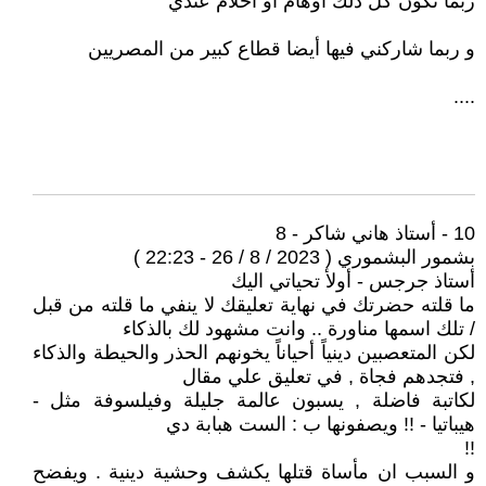
ربما تكون كل ذلك اوهام او أحلام عندي
و ربما شاركني فيها أيضا قطاع كبير من المصريين
....
10 - أستاذ هاني شاكر - 8
بشمور البشموري ( 2023 / 8 / 26 - 22:23 )
أستاذ جرجس - أولأ تحياتي اليك
ما قلته حضرتك في نهاية تعليقك لا ينفي ما قلته من قبل
/ تلك اسمها مناورة .. وانت مشهود لك بالذكاء
لكن المتعصبين دينياً أحياناً يخونهم الحذر والحيطة والذكاء
, فتجدهم فجاة , في تعليق علي مقال
لكاتبة فاضلة , يسبون عالمة جليلة وفيلسوفة مثل -
هيباتيا - !! ويصفونها ب : الست هبابة دي
!!
و السبب ان مأساة قتلها يكشف وحشية دينية . ويفضح