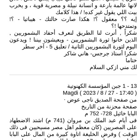
لانها عالمة بارعة و انسانة نبيلة و مصرية قوية ، و يخرب
بيت اللي يقول غير كده! / هذا كلامك
إيه ؟؟ معقول ؟! هكذا صارت خالتك - هيباتيا - ؟!
وتمتدحها !؟
شكراً , أنرت لنا الطريق لنعرف أحفاد البشموريين ,
الذين خانوا ثورة البشموريين - ويعيشون بيننا ! ويدعون
اليوم لثورة البشموريين الثانية / تعليق 5 - آخر سطر
شكرا أستاذ جرجس- هاني شاكر
ختاما
لك مني ازكي السلام
13 - 1 جبن المؤسسة الكهنوتية
Magdi ( 2023 / 8 / 27 - 17:40 )
من صفحة الصديق ناجى عوض ·
صفحة محزنة من التاريخ
البابا خائيل 728- 752 م
فى أيام عبد الملك بن مروان (741 م) اشتد الاضطهاد
على المصريين (كان معظم اهل مصر مسيحيين فى ذلك
الوقت ) وفرض الخليغة اتاوة كبيرة من المال على البابا