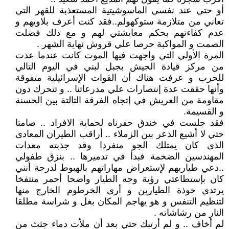
أو حتي عند نفسي الماسوشيتية المستعذبة للقهر التي
تعاني من متلازمة ستوكهولم..فقد كنت أعرف بلاويهم و
عدم كفاءتهم بحكم معايشتي لهم و مع ذلك فضلت
الصمت و المواكبة حرصا علي قروش نهاية الشهر .
المرة الأولي التي واجهت فيها الموت كانت عندما عدت
من مركز قيادة الجيش بجبل لبني في اليوم التالي
للحرب و عرفت هناك أن القوات الإسرائيلية متفوقة
وأنها حققت عدة إنتصارات علي مدرعاتنا .. و تتحرك دون
مقاومة من العريش في إتجاه الفرقة التالتة بين الحسنة
و القسيمة.
فقد جلست في خندق حفرناه لحماية الافراد .. صامتا
حتي لا أشيع الذعر بين الزملاء .. أراقب الطيران المعادى
الذى كان يمتلك الجو منفردا وقد جذبته معدات
المهندسين الضخمة فبدأ في تدميرها .. بنزق طفولي
..دعي طياريهم لإستعراض مهاراتهم بالهبوط لدرجة أنني
كان بإستطاعتي رؤية وجه الطيار واضحا أحمر منتفخا
يرتدى خوذة الطيارين و أرى الخرطوم الخارج منها
لتنظيم التنفس و هو يهاجم المكان بغل و شراسة مطلقا
النار من رشاشاته .
لم أخاف .. و لم أرتبك حتي بعد أن ملأت دماء جثث من