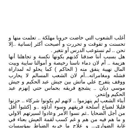
أغلب الشعوب التي خاضت حروبا مهلكة .. تعلمت منها و
تحسنت و تفوقت و تحررت و أصبحت أكثر إنسانية ..إلا
نحن .. لم نستوعب الدرس أو نتغير .
هل بسبب أننا صدقنا كذبهم بكونها نكسة و تجاهلنا أنها
هزيمة .. أم لان دماء ناسنا رخيصة و أموالنا سايبة وبيت
المال نهيبة ينفق منه ( الحاكم ) كما يحلو له لمداراة
فشله ومغامراته...أم لان الشعب المسالم لا يحارب
ووقف يتفرج علي ماتش بين جيش عبد الحكيم و جيش
موسي ديان .. يشجع فريقه بحماس حتي إنهزم عبد
الحكيم وإنتحر.
أبناء الشعب لم ينهزموا .. لانهم لم يكونوا شركاء .. حزنوا
قليلا لضياع أسلحة فريقهم وسوء أداؤه ..و إكتئبوا أقل
من أجل الضحايا ..ثم نسوا الأمر وعادوا لسيرتهم الاولي
و ما هم فيه من هم و غم كسب لقمة العيش بعناء في
غابة الضوارى... و علاج ما خربه الضباط بمؤسسات