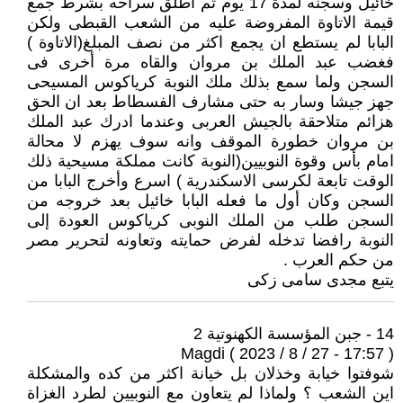
خائيل وسجنه لمدة 17 يوم ثم اطلق سراحه بشرط جمع
قيمة الاتاوة المفروضة عليه من الشعب القبطى ولكن
البابا لم يستطع ان يجمع اكثر من نصف المبلغ(الاتاوة )
فغضب عبد الملك بن مروان والقاه مرة أخرى فى
السجن ولما سمع بذلك ملك النوبة كرياكوس المسيحى
جهز جيشا وسار به حتى مشارف الفسطاط بعد ان الحق
هزائم متلاحقة بالجيش العربى وعندما ادرك عبد الملك
بن مروان خطورة الموقف وانه سوف يهزم لا محالة
امام بأس وقوة النوبيين(النوبة كانت مملكة مسيحية ذلك
الوقت تابعة لكرسى الاسكندرية ) اسرع وأخرج البابا من
السجن وكان أول ما فعله البابا خائيل بعد خروجه من
السجن طلب من الملك النوبى كرياكوس العودة إلى
النوبة رافضا تدخله لفرض حمايته وتعاونه لتحرير مصر
من حكم العرب .
يتبع مجدى سامى زكى
14 - جبن المؤسسة الكهنوتية 2
Magdi ( 2023 / 8 / 27 - 17:57 )
شوفتوا خيابة وخذلان بل خيانة اكثر من كده والمشكلة
اين الشعب ؟ ولماذا لم يتعاون مع النوبيين لطرد الغزاة