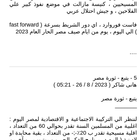
المسيحيين ، كنيسة مازالت في موضع نفوذ كبير علي
الفلاحين ، و جيش احتلال عربي
فاست فوروارد ، اي دور الشريط بسرعة ( fast forward
) الي اليوم ، يوم من ايام صيف مصر الحار العام 2023
….
5 - يتبع - ثورة مصر
هانى شاكر ( 2023 / 8 / 26 - 05:21 )
يتبع - ثورة مصر
_______
لننظر الي التركيبة الاجتماعية و الاقتصادية لمصر اليوم :
اغلبية من المسلمين السنة تقدر بحوالي 60 من التعداد ،
اقلية مسيحية تقدر ب 20٪-;- من التعداد ، بقية محايدة او
لادينية ( المصدر برنامج الفكر الحر من يوتيوب - و آخرين