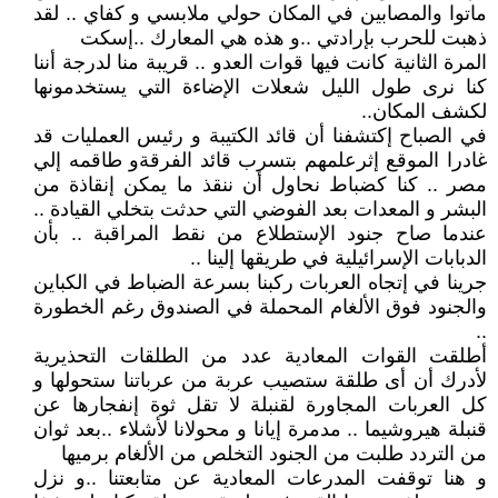
ماتوا والمصابين في المكان حولي ملابسي و كفاي .. لقد
ذهبت للحرب بإرادتي ..و هذه هي المعارك ..إسكت
المرة الثانية كانت فيها قوات العدو .. قريبة منا لدرجة أننا
كنا نرى طول الليل شعلات الإضاءة التي يستخدمونها
لكشف المكان..
في الصباح إكتشفنا أن قائد الكتيبة و رئيس العمليات قد
غادرا الموقع إثرعلمهم بتسرب قائد الفرقةو طاقمه إلي
مصر .. كنا كضباط نحاول أن ننقذ ما يمكن إنقاذة من
البشر و المعدات بعد الفوضي التي حدثت بتخلي القيادة ..
عندما صاح جنود الإستطلاع من نقط المراقبة .. بأن
الدبابات الإسرائيلية في طريقها إلينا ..
جرينا في إتجاه العربات ركبنا بسرعة الضباط في الكباين
والجنود فوق الألغام المحملة في الصندوق رغم الخطورة
..
أطلقت القوات المعادية عدد من الطلقات التحذيرية
لأدرك أن أى طلقة ستصيب عربة من عرباتنا ستحولها و
كل العربات المجاورة لقنبلة لا تقل ثوة إنفجارها عن
قنبلة هيروشيما .. مدمرة إيانا و محولانا لأشلاء ..بعد ثوان
من التردد طلبت من الجنود التخلص من الألغام برميها
و هنا توقفت المدرعات المعادية عن متابعتنا ..و نزل