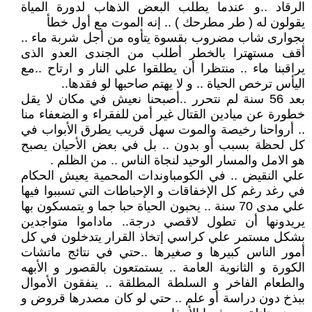
الرقاد ..و عندما يطلب البعض الذهاب لدورة المياة
يقولون له ( طر مطرحك ) .. إنه الموت مع أول خطأ
بجوارى شاب مضروب بقسوة يتأوه من أجل شربة ماء ..
أقف مستهترا بالخطر أطلب من الجندى العدو الذى
يراقبنا ماء .. منتظرا أن يطلقوا علي النار و ارتاح ..مع
اليأس ترخص الحياة .. و لا يهتم صاحبها لو فقدها..
بعد 56 سنة لم نتحرر ..أصبحنا نعيش في مكان لا يقل
خطورة عن ميادين القتال غير أمن للفقراء و الضعفاء منا
.. أرواحنا رخيصة والموت سهل قريب يطرق الأبواب في
كل لحظة بسبب أو بدون .. بل في بعض الأحيان يصبح
هو الامل والمسار الوحيد لنجاة الناس .. من الظلم .
علي النقيض .. في الكومباوندات المحمية يعيش الحكام
في رغد رغم كل الإخفاقات و الإحباطات التي تسببوا فيها
علي مدى 70 سنة .. يحبون الحياة حبا جما و يتمسكون بها
يريدونها أن تطول لاقصي درجة.. ماداموا متواجدين
بشكل مستمر علي كراسي إتخاذ القرار يتدخلون في كل
أمور الناس كبيرها و صغيرها ..حتي في نتائج ماتشات
الكورة و الثانوية العامة .. يستمتعون بالقصور و الأبهه
والطعام الفاخر و السلطة المطلقة .. ينفقون الأموال
ببذخ دون دراسة أو علم .. حتي لو كان مصدرها قروض و