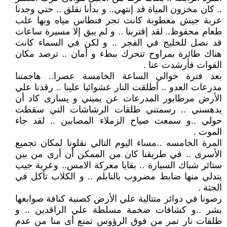
.. كان مخزون المياة قد إنتهي.. و بدأنا نقلق .. حتي وجدنا
عربة جيش معطوبة كانت تجر فنطاس مياه وبها علب
طعام محفوظ.. لقد إقتربنا .. و لم يبق إلا مسيرة ساعات
قد نصل للخليج في الفجر .. و لكن في السماء كانت
هناك طائرة بمراوح تتحرك ببطء و أمان .. ترصد مكان
القوات فأرشدت عنا .
بعد فترة حوالي الساعة الخامسة عصرا.. هاجمتنا
مدرعات العدو .. أطلقت النار عشوائيا علينا .. رقدنا علي
الأرض مرطابور المدرعات عن يميني و يسارى كاد أن
يدهسني .. رسمتني طلقات الرشاشات التي سقطت
حولي ..و سمعت صياح الزملاء المصابين .. لقد جاء
الموت .
المرة الخامسه ..مساء اليوم التالي نقلونا لمكان تجميع
الأسرى .. في طريقنا كان من الممكن أن أرى من بين
ستائر شباك السيارة .. بقايا معركة الامس.. وعربة جيب
يتدلي منها ضابط مضروب بالنابلم .. و الكلاب تأكل في
الجثة .
رصونا في دوائر متتالية علي الأرض كصنية كنافة صوابعها
بشر ..و كشافات ضخمة مسلطة علي الراقدين .. و
طلقات نار تمر من فوق الرؤوس تمنع أى منا من عدم