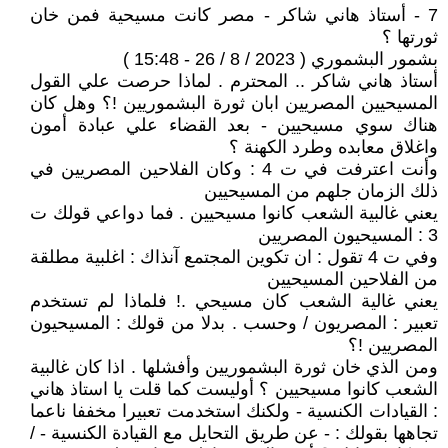
7 - أستاذ هاني شاكر - مصر كانت مسيحية فمن خان
ثورتها ؟
بشمور البشموري ( 2023 / 8 / 26 - 15:48 )
أستاذ هاني شاكر .. المحترم . لماذا حرصت علي القول
المسيحيين المصريين ابان ثورة البشموريين !؟ وهل كان
هناك سوي مسيحيين - بعد القضاء علي عبادة أمون
واغلاق معابده وطرد الكهنة ؟
وأنت اعترفت في ت 4 : وكان الفلاحين المصريين في
ذلك الزمان جلهم من المسيحيين
يعني غالبية الشعب كانوا مسيحيين . فما دواعي قولك ت
3 : المسيحيون المصريين
وفي ت 4 تقول : ان تكوين المجتمع آنذاك : اغلبية مطلقة
من الفلاحين المسيحيين
يعني غالية الشعب كان مسيحي .! فلماذا لم تستخدم
تعبير : المصريون / وحسب . بدلا من قولك : المسيحيون
المصريين !؟
ومن الذي خان ثورة البشموريين وأفشلها . اذا كان غالبية
الشعب كانوا مسيحيين ؟ أوليست كما قلت يا استاذ هاني
: القيادات الكنسية - ولكنك استخدمت تعبيرا مخففا ناعما
تجاهها بقولك : - عن طريق التحايل مع القيادة الكنسية - /