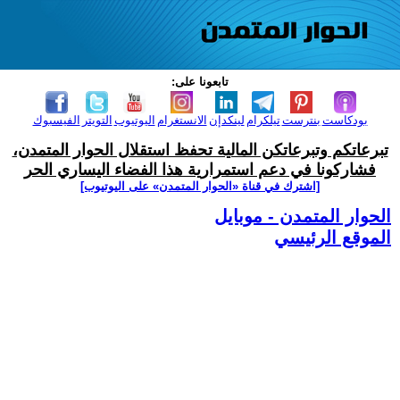
تابعونا على:
بودكاست
بنترست
تيلكرام
لينكدإن
الانستغرام
اليوتيوب
التويتر
الفيسبوك
تبرعاتكم وتبرعاتكن المالية تحفظ استقلال الحوار المتمدن،
فشاركونا في دعم استمرارية هذا الفضاء اليساري الحر
[اشترك في قناة ‫«الحوار المتمدن» على اليوتيوب]
الحوار المتمدن - موبايل
الموقع الرئيسي