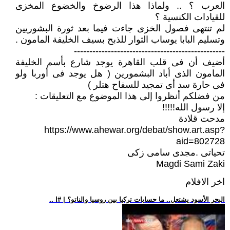
العرب ؟ .. ولماذا هذا الرضوخ والخضوع المخزى
للقيادات الكنسية ؟
لم تنتهى فصول الخزى جاءت فيما بعد ثورة البشوريين
وتسليم البابا يوساب الثوار للذبح بسيف الخليفة المامون .
-------------------------------------------------
أضيف أن فى قلب القاهرة يوجد شارع بأسم الخليفة
المامون الذى أباد البشمورين ( هل يوجد فى أوربا ولو
فى حارة سد أى تمجيد للسفاح هتلر )
من فضلكم أنظروا إلى هذا الموضوع مع التعليقات :
إلا رسول الله!!!!!
مدحت قلادة
https://www.ahewar.org/debat/show.art.asp?
aid=802728
تحياتى .مجدى سامى زكى
Magdi Sami Zaki
اخر الافلام
.. البحر الأسود يشتعل.. ما حسابات تركيا بين روسيا والناتو؟ | #ا