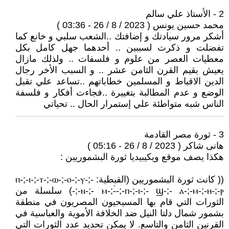
2 - الأستاذ علي سالم
محمد حسين يونس ( 2023 / 8 / 26 - 03:36 )
أشكر مرور سيادتك و إضافتك ..الشعب سلبي و خانع كما
تفضلت و ذكرت لسببين .. أحدهما جهل كامل بكل
معطيات العصر من علوم و فلسفات .. ولذلك مازال
يعيش بقيم القرن الثامن عشر .. و السبب الأخر رجال
الدين الاقباط و المسلمين خطاباتهم ..تساعد علي تقبل
الوضع و عدم المطالبة بتغييرة ..فجاءت أفكار و فلسفة
الناس شبه متواطئة علي إستمرار الحال .. تحياتي
3 - ثورة مصر القادمة
هانى شاكر ( 2023 / 8 / 26 - 05:16 )
هكذا يصف موقع ويكيبيديا ثورة البشموريين :
(( كانت ثورة البشموريين (القبطية: ⲡ-;-ⲓ-;-ⲧ-;-ⲱ-;-ⲟ-;-ⲩ-;-
ⲛ-;- ⲙ-;-̀-;-ⲡ-;-ⲓ-;- ϣ-;- ⲁ-;-ⲙ-;-ⲏ-;-ⲣ-;-) سلسلة من
الثورات التي قام بها المسيحيون المصريون في منطقة
بشمور شمال دلتا النيل ضد الخلافة الأموية والعباسية في
القرنين الثامن والتاسع. لا يمكن تحديد عدد الثورات التي