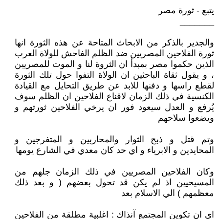
يتبع - ثورة مصر
_______
والجدير بالذكر من الابحاث المتاحة عن هذه الثورة انها
ثورة الفلاحين المصريين ضد الظلم الفاحش للولاة العرب
الذين حكموا مصر بمبدأ ان الثروة لنا و الموت للمصريين
، و يقول ثقاة الباحثين ان الولاة التفوا حول تلك الثورة
لقطع راسها و دفنها للابد عن طريق التحايل مع القيادة
الكنسية في ذلك الزمان لاقناع الفلاحين ان الظلم سوف
يُرفع و العدل سيعود فور ان يرخي الفلاحين ثورتهم و
ويضعوا سلاحهم
وتم قتل و ذبح الثوار والمحاربين و المتفرجين و
المحايدين و الابرياء و اي حد كان معدي في الشارع يومها
وكان الفلاحين المصريين في ذلك الزمان جلهم من
المسيحيين اذ لم يكن قد تحول بعضهم ( و بعد ذلك
معظمهم ) الي الاسلام بعد
اي ان تكوين المجتمع آنذاك : اغلبية مطلقة من الفلاحين