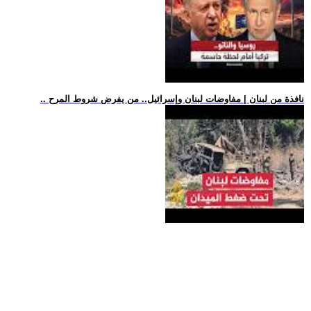
.. نافذة من لبنان | مفاوضات لبنان وإسرائيل.. من يفرض شروط المرح