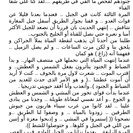
جنودهم لفحص ما القي في طريقهم ....لقد كنا علي شفا
الفناء
المرة الثالثة كانت في الجبل .. فعندما بعدنا قليلا عن
قوات العدو .. و قفنا بجوار الطريق أسفل جبل المغارة
نتناقش .. إنتهي الحديث بان قررنا أن نصعد للجبل الأكثر
أمنا و نعبره حتي نصل للقناة أو الخليج بالجنوب..
طلبنا من أحدنا أن يذهب لنقطة المياة يملأ الجراكن و
يلحق بنا و لكن مرت الساعات .. و لم يصل الزميل ..
ففهمنا أنه (زاغ ) هو كمان
عندما إنتهت المياة التي نحملها في منتصف النهار.. و بدأ
الضباط و الجنود يتأثرون بفعل الشمس و العطش.. و
إقترب الموت .. شعرت لاول مرة بالخوف .. كنت لا أريد
أن أموت عطشا ..( و هو الأمر الذى حدث للعديد من
الضباط و الجنود )..وأتعذب وأنا أفقد حيويتي تدريجيا .
عندما بدأت قواى تخور من المشي و الشمس و العطش
و الجوع ..و أعد نفسي لمعاناة طويلة .. وجدنا من ينادى
علينا .. لقد كانوا من عرب سيناء هاربون من جيوش
الطرفين .. زودونا بالمياة .. و وصفوا لنا الطريق ..و
نصحونا (( إستمروا في المشي .. و إدبحوا معزة أو إتنين
من اللي في الجبل و كلوها.. و حتوصلوا للشط )).
المرة الرابعة .. بعدما نزلنا من الجبل للوادى قرب العصر