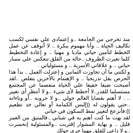
منذ تخرجي من الجامعة ..و إعتمادى علي نفسي لكسب
تكاليف الحياة .. وأنا مهموم ببكرة .. لا أتوقف عن عمل
الخطط لتأمين حياتي ماديا و مهنيا .. و إعادة التخطيط
كلما تغيرت الظروف ..حالة من القلق تنعكس علي مسار
حياتي .. و علاقاتي الأسرية .. و مسئولياتي .
و لكنني ما أن تجاوزت الثمانين و إعتزلت العمل .. بدأ هذا
الحرص يقل تدريجيا .. و الإهتمام بالأخرين يتقلص ..لقد
أصبحت ضيفا خفيفا علي الحياة منفصما عن المجتمع
مستسلما للقدر..لا أخطط لأى شيء ..و لا أنتظر أى تغيير
.. . لا أهتم بقضايا العالم حولي ..و لا حروبه ..أو وباءاته
..حتي يقولون له ((إلبس الكمامة أو تعالي خد تطعيم
)).فأنزعج لتغيير نمط السكون في حياتي
لقد بهت ما كنت أهتم به في شبابي ..فالمتبق من العمر
قليل .. و نهاية المشوار إقتربت ..والمسئولية إنحسرت
..و لا داعي للقلق مهما جرى حولك