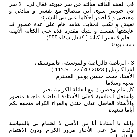
في السنة الفائته سألته عن سر حيويته فقال لي: : لا سر
في حيويتي سوى أني متصالح مع نفسي و مبادئي و
محيطي و لا أصدر أحكاما على بني البشر0
تعيش و تكتب فجنابك شاهد هام على عدة عصور قد
عايشتها بنفسك و لديك مقدرة فذة على الكتابة الأنيقة
...فلم لا تعتبر الكتابة ( كفعل شفاء ؟؟؟)
دمت بود0
3 - الرياضة فالرياضة والموسيقى فالموسيقى
ليندا كبرييل ( 2023 / 4 / 22 - 11:09 )
الأستاذ محمد حسين يونس المحترم
محبة وسلاما
كل عام وحضرتك مع العائلة الكريمة بخير
وأستغل المناسبة لأهنّئ الأستاذة الفاضلة ماجدة منصور
والأستاذ الفاضل عدلي جندي والقراء الكرام متمنية لكم
أياما سعيدة
والله يا أستاذنا أنا من الأصل لا اهتمام لي بالسياسة
وكنت أمرّ على الأخبار مرور الكرام ودون الاهتمام
بالتفاصيل