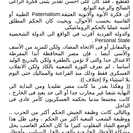
كقطيع ، فقد كان على أحسن تقدير يتبنى فكرة الراعى
الصالح والرعية التوابع
أى فكرة الأبوة وألابوية العتيقة.Paternalism الطيبة أو
القاسية بحسب الأحوال، وبحيث كان الحكم المطلق
أشبه عمليا بالحكم الرومانتيكى
والدولة الفردية أقرب فى الواقع الى الدولة الشخصية
Personal State .
وبالمقابل أو فى الاتجاه المضاد، ولكن للمزيد من الأسف
والأسى أيضا ، فإن مصر المحافظة أبدا المفرطة
الاعتدال جدا والتى لا تؤمن بالطفرة ولكن بالتدريج الوليد
أساسا ، لم تعرف الثورة الشعبية بالكاد ولكن الانقلاب
العسكرى فقط وذلك منذ الفراعنة والمماليك حتى اليوم
بلا استثناء ولا إختلاف )).
(( وهكذا بقدر ما كانت مصر تقليديا ومن البداية الى
النهاية شعبا غير محارب جدا أو الى حد بعيد فى الخارج ،
كانت مجتمعا مدنيا يحكمه العسكريون كأمر عادى فى
الداخل
وبالتالى كانت وظيفة الجيش الحكم أكثر من الحرب ..
ووظيفة الشعب التبعية أكثر من الحكم ، وفى ظل هذا
الوضع الشاذ المقلوب كثيرا ما كان الحكم الغاصب يحل
مشكلة الأخطار الخارجية والغزو بالحل السياسى وأخطار