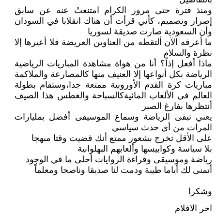
ومنذ فترة حتى مرور الكرام امتنعتُ عنه عن سابق
إصرار وتصميم، كأني قرأت أن هناك انقلابا في السودان
وأن السعودية صارت صديقة لسوريا
ما أعرفه الآن ألتقطه من العناوين العريضة فلا أعيرها إلا
نظرة والسلام
ماذا أفعل إذاً؟ أنا من هواة مشاهدة المباريات الرياضية
الرياضة بكل أنواعها إلا العنيف منها كالمصارعة والملاكمة
مباريات كرة القدم الأوروبية ممتعة جدا،وستقام بطولة
العالم في الألعاب المائيةكالسباحة والغطس هذا الصيف
أنتظرها بفارغ الصبر
يعني تبقى الرياضة وسماع الموسيقى أفضل بمليارات
المرات من أي حدث سياسي
على الأقل تخرج بشعور ممتع أنك قضيت وقتا مبهجا
بلا سياسة وكوابيسها وألعابهم البهلوانية
رياضة وموسيقى وقراءة الروايات أحلى ما في الوجود
أتمنى لك أياما طيبة ودمت لنا صديقا وناصحا ومعلماً
وشكرا
اخر الافلام