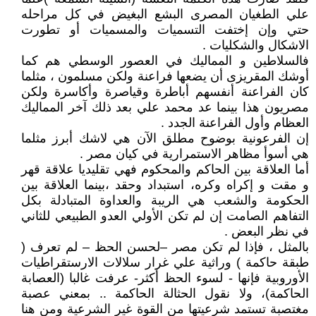
علي الطغيان المصرى البشع البغيض في كل مراحله
حتي وإن إختفت التسميات والمسميات أو تطورت
الاشكال والشكليات .
فالسلاطين و المماليك في العصور الوسطي هم كما
أوشك المقريزى أن يضعها فراعنة ولكن مسلمون ، مثلما
كان الفراعنة أنفسهم أباطرة وقياصرة وأكاسرة ولكن
مصريون هذا بينما عد محمد علي بعد ذلك آخر المماليك
العظام وأول الفراعنة الجدد .
إن الفرعونية بوضوح مطلق الآن هي لاشك أبرز مثلما
هي أسوأ مظاهر الاستمرارية في كيان مصر .
أما العلاقة بين الحاكم والمحكوم فهي تقليديا علاقة قهر
و مقت و إكراه وكره، استبداد وحقد ،بينما العلاقة بين
الحكومة والشعب هي الريبة والعداوة المتبادلة بكل
التفاهم الصامت إن لم تكن الأولي العدو الطبيعي للثاني
في نظر البعض .
بالمثل ، فإذا لم تكن مصر –لحسن الحظ – لم تعرف (
طبقة حاكمة ) وراثية علي غرار سلالات الارستقراطيات
الأوروبية فإنها - لسوء الحظ أكثر- عرفت غالبا (العصابة
الحاكمة)، ولا نقول الحثالة الحاكمة .. بمعني عصبة
مغتصبة تستمد شرعيتها من القوة غير الشرعية ومن هنا