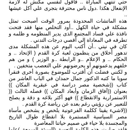
حتي تنتهي المباراة .. فاقول لنفسي مكنش له لازمة
الإنفعال هكذا .دول ناس محترفة بتجرى علي أكل عيشها
..
هذه الماتشات المحدودة بمرور الوقت أصبحت تمثل
مشكلة في حياة الكهل ..أود التخلص منها فقد فتحت
نافذة علي فساد المجتمع الذى يدير المنظومه و ظلمه و
تطرفه في المعاداة إلي أقصي درجات التدني .
كان في نيتي ..أن أكتب اليوم عن هذه المشكلة مدى
تدهور أخلاق من ينظمون لعبة كرة القدم ( الإتحاد .. و
الحكام .. و الإعلام ..و الرابطة ..و الوزير ) و من هم
خلفهم يدعمونهم أو يحرضونهم علي التعصب متخفين .
و لكنني فضلت أن أقترب للموضوع بصورة أخرى فنقرأ
سويا ما كتبه الدكتور جمال حمدان في الباب العاشر من
كتاب ((شخصية مصر دراسة في عبقرية المكان ))
بعنوان ((آفاق الزمان وأبعاد المكان )) فصله الثالث ((
الاستمرارية والانقطاع )) فهو أكثر بلاغه و دقة و يصلح
للتعبير عن رؤيتي رغم بعده عن رياضة كرة القدم .
((لاشيء يقينا ككلمة الفرعونية يلخص و يشخص مأساة
مصر السياسية المستمرة بلا انقطاع طوال التاريخ
والمجسدة بلا حياء في صميم حياتنا المعاصرة
فلقد صارت هذه الكلمة التعسة (السيئة السمعة )علما