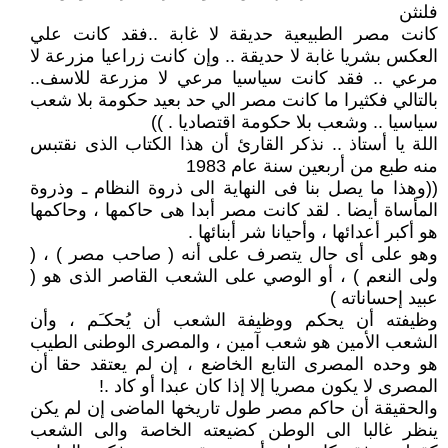
فلنثن
كانت مصر الطبيعية حديقة لا غابة ..فقد كانت علي
العكس بشريا غابة لا حديقة .. وإن كانت زراعيا مزرعة لا
مرعي .. فقد كانت سياسيا مرعي لا مزرعة للاسف..
بالتالي فكثيرا ما كانت مصر الي حد بعيد حكومة بلا شعب
سياسيا .. وشعب بلا حكومة اقتصاديا . ))
اللة يا أستاذ .. نذكر القارئ أن هذا الكتاب الذى نقتبس
منه طبع من أربعين سنة عام 1983
((وهذا ما يصل بنا فى النهاية الى ذروة النظام ـ وذروة
المأساة أيضا . لقد كانت مصر أبدا هى حاكمها ، وحاكمها
هو أكبر أعدائها ، وأحيانا شر أبنائها .
وهو على أى حال يتصرف على أنه ( صاحب مصر ) ، (
ولى النعم ) ، أو الوصي على الشعب القاصر الذى هو (
عبيد إحساناته )
وظيفته أن يحكم ووظيفة الشعب أن يُحكـَم ، وأن
الشعب الأمين هو شعب آمين ، والمصرى الوطنى الطيب
هو وحده المصرى التابع الخاضع ، إن لم يعتقد حقا أن
المصرى لا يكون مصريا إلا إذا كان عبدا أو كاد .!
والحقيقة أن حاكم مصر طول تاريخها الماضى إن لم يكن
ينظر غالبا الى الوطن كضيعته الخاصة والى الشعب