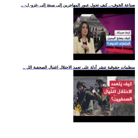
.. -صناعة الخوف-.. كيف تحول عبور المهاجرين إلى سبتة إلى -غزو- ل
.. منظمات حقوقية تنشر أدلة على تعمد الاحتلال اغتيال الصحفية الل