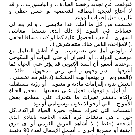
فتوقفت عن تجديد رخصة القيادة .. و الباسبورت .. و قد
لا أحتاج لتجديد البطاقة الشخصية لو حسن حظي و
غادرت قبل إقتراب الموعد .
تخلصت من كل ما أملك عدا ملابسي .. و لم يعد لي
حسابات في البنوك إلا ذلك الذى يستقبل معاشى
الشهرى .. أذهب للحصول علية كما لو كنت مساقا لحتفي
.( لامؤاخذة الناس هناك متتعاشرش ) .
لا يراودني أمل في تغييرقريب ..و لا أطيق التعامل مع
موظفي الدولة .. أو الجيران أو حتي البواب أو المكوجي
..وعندما أسمع أن السد الإثيوبي قد يؤثر علي الحياة كما
أعرفها .. أدير وجهي و أبني رايي للمجهول .. قائلا ..
((المفروض أن يهتموا بهذه المشكلة ))..فلم تعد تخصني .
العيش بدون إلتزامات مادية و معنوية . أو رؤية مستقبلية
.. أو أمل و توجهات تعمل علي تحقيقها .. يجعل الحياة
راكدة ..تنتظر تغيرات ما لتتحرك علي سطحها بعض
الأمواج .. التي أرجو الا تكون توسونامي أو نوة
النسمات التي تحرك سطح بحيرة الحياة الراكدة..كل
حين .. هي ماتشات كرة القدم الخاصة بالنادى الذى
أشجعه (فقط ) لا أشاهد الفريق القومي أو أى فرق
أجنبية أو مصرية أخرى .. أتحمل الإنفعال لمدة 90 دقيقة