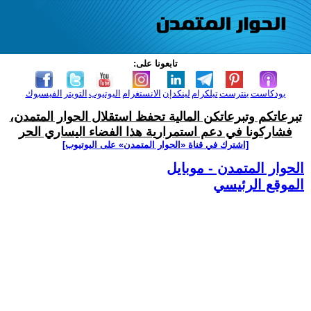
تابعونا على:
بودكاست
بنترست
تيلكرام
لينكدإن
الانستغرام
اليوتيوب
التويتر
الفيسبوك
تبرعاتكم وتبرعاتكن المالية تحفظ استقلال الحوار المتمدن،
فشاركونا في دعم استمرارية هذا الفضاء اليساري الحر
[اشترك في قناة ‫«الحوار المتمدن» على اليوتيوب]
الحوار المتمدن - موبايل
الموقع الرئيسي