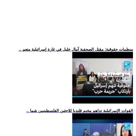
.. منظمات حقوقية: مقتل الصحفية آمال خليل في غارة إسرائيلية متعم
.. القوات الإسرائيلية تداهم مخيم قلنديا للاجئين الفلسطينيين شما