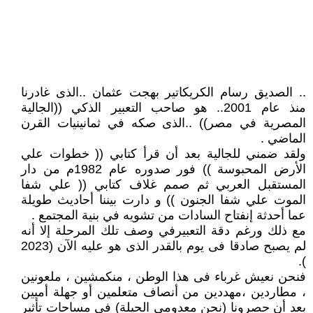
.. الصديق رسام الكريكاتير بهجت عثمان ..الذى غادرنا
منذ عام 2001.. هو صاحب التعبير الذكي ((الجالية
المصرية في مصر)) ..الذى صكه في ثمانينيات القرن
الماضي .
ولقد ضمني للجالية بعد أن قرأ كتابي (( خطوات علي
الأرض المحبوسة )) فور صدوره عام 1982م من دار
المستقبل العربي ثم صمم غلاف كتابي (( علي شفا
الموت علي شفا الجنون )) و دارت بيننا أحاديث طويلة
عما أحدثة إنفتاح السادات من تشويه في بنية المجتمع .
مع ذلك ورغم دقة التعبيرفي وصف تلك المرحلة إلا أنه
لم يصبح صادقا فى يوم بالقدر الذى هو عليه الآن (2023
).
فنحن نعيش غرباء فى هذا الوطن ، منكمشين ، ملعونين
، مطاردين ،مهددين من أنصاف متعلمين أو جهلة أميين
بعد أن حصرونا (نحن معدومي الحيلة) في مساحات تأثير