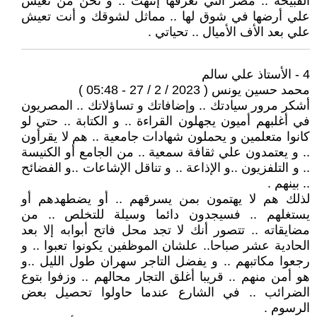
القبيحة .. مصر التي تعرفها إنتهت .. و نحن من نعيش
علي أرضها في شوق لها .. مماثل لشوقك و أنت تعيش
علي بعد الأف الأميال .. تحياتي .
4 - الأستاذ علي سالم
محمد حسين يونس ( 2023 / 2 / 27 - 05:48 )
أشكر مرور سيادتك .. وإضافاتك و تساؤلاتك .. المصريون
في أغلبهم أميون يجهلون القراءة .. و الكتابة .. حتي لو
كانوا متعلمين و يحملون شهادات جامعية .. هم لا يقرأون
.. و يعتمدون علي ثقافة سمعية .. من الجامع أو الكنيسة
.. و التلفزيون ..و الإذاعة .. و تناقل الإشاعات ..و الفضائح
.. بينهم .
لذلك هم لا يهتمون بمن يسرقهم .. أو يضطهدهم أو
يستغلهم .. فسيجدون دائما وسيلة للتخلص .. من
مضايقاته .. تتصور أنك لا تجد محل فاتح أبوابه إلا بعد
الحادية عشر صباحا.. علشان الموظفين يكونوا تعبوا .. و
رجعوا مكاتبهم .. و يفضل التاجر سهران طول الليل ..و
هو أمن منهم .. قريبا أغلق التجار محالهم .. وزفوا بتوع
الضرائب .. في الشارع عندما حاولوا تحصيل بعض
الرسوم .