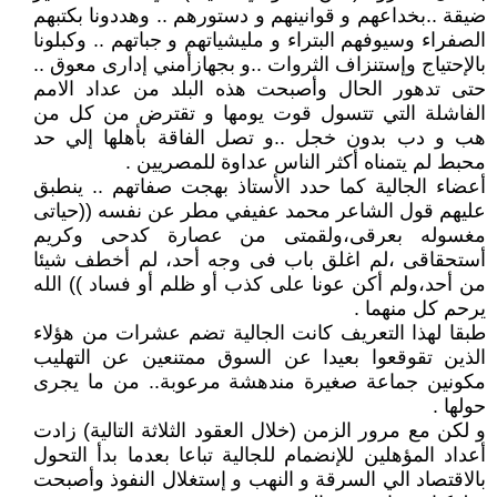
ضيقة ..بخداعهم و قوانينهم و دستورهم .. وهددونا بكتبهم
الصفراء وسيوفهم البتراء و مليشياتهم و جباتهم .. وكبلونا
بالإحتياج وإستنزاف الثروات ..و بجهازأمني إدارى معوق ..
حتى تدهور الحال وأصبحت هذه البلد من عداد الامم
الفاشلة التي تتسول قوت يومها و تقترض من كل من
هب و دب بدون خجل ..و تصل الفاقة بأهلها إلي حد
محبط لم يتمناه أكثر الناس عداوة للمصريين .
أعضاء الجالية كما حدد الأستاذ بهجت صفاتهم .. ينطبق
عليهم قول الشاعر محمد عفيفي مطر عن نفسه ((حياتى
مغسوله بعرقى،ولقمتى من عصارة كدحى وكريم
أستحقاقى ،لم اغلق باب فى وجه أحد، لم أخطف شيئا
من أحد،ولم أكن عونا على كذب أو ظلم أو فساد )) الله
يرحم كل منهما .
طبقا لهذا التعريف كانت الجالية تضم عشرات من هؤلاء
الذين تقوقعوا بعيدا عن السوق ممتنعين عن التهليب
مكونين جماعة صغيرة مندهشة مرعوبة.. من ما يجرى
حولها .
و لكن مع مرور الزمن (خلال العقود الثلاثة التالية) زادت
أعداد المؤهلين للإنضمام للجالية تباعا بعدما بدأ التحول
بالاقتصاد الي السرقة و النهب و إستغلال النفوذ وأصبحت