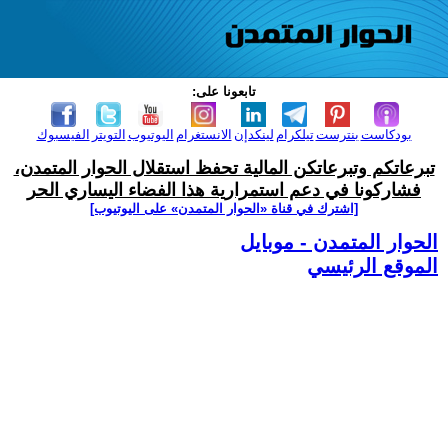
تابعونا على:
بودكاست
بنترست
تيلكرام
لينكدإن
الانستغرام
اليوتيوب
التويتر
الفيسبوك
تبرعاتكم وتبرعاتكن المالية تحفظ استقلال الحوار المتمدن،
فشاركونا في دعم استمرارية هذا الفضاء اليساري الحر
[اشترك في قناة ‫«الحوار المتمدن» على اليوتيوب]
الحوار المتمدن - موبايل
الموقع الرئيسي