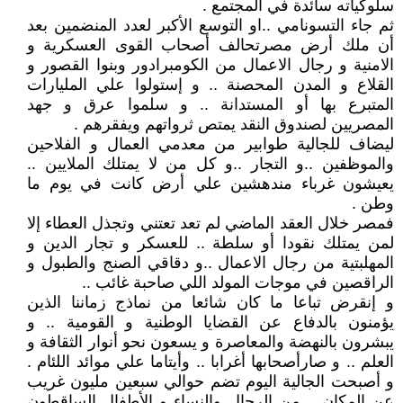
سلوكياته سائدة في المجتمع .
ثم جاء التسونامي ..او التوسع الأكبر لعدد المنضمين بعد
أن ملك أرض مصرتحالف أصحاب القوى العسكرية و
الامنية و رجال الاعمال من الكومبرادور وبنوا القصور و
القلاع و المدن المحصنة .. و إستولوا علي المليارات
المتبرع بها أو المستدانة .. و سلموا عرق و جهد
المصريين لصندوق النقد يمتص ثرواتهم ويفقرهم .
ليضاف للجالية طوابير من معدمي العمال و الفلاحين
والموظفين ..و التجار ..و كل من لا يمتلك الملايين ..
يعيشون غرباء مندهشين علي أرض كانت في يوم ما
وطن .
فمصر خلال العقد الماضي لم تعد تعتني وتجذل العطاء إلا
لمن يمتلك نقودا أو سلطة .. للعسكر و تجار الدين و
المهلبتية من رجال الاعمال ..و دقاقي الصنج والطبول و
الراقصين في موجات المولد اللي صاحبة غائب ..
و إنقرض تباعا ما كان شائعا من نماذج زماننا الذين
يؤمنون بالدفاع عن القضايا الوطنية و القومية .. و
يبشرون بالنهضة والمعاصرة و يسعون نحو أنوار الثقافة و
العلم .. و صارأصحابها أغرابا .. وأيتاما علي موائد اللئام .
و أصبحت الجالية اليوم تضم حوالي سبعين مليون غريب
عن المكان .. من الرجال والنساء و الأطفال الساقطون