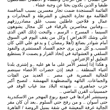
طبقيا و الذين يكدون بحثا عن وجبة عشاء .
القائمة المستجدة ضمت تجار معسرين بسبب المنافسة
الظالمة مع تجارة الجيش و الشرطة و المخابرات و
عمال و فلاحين عاطلين بسبب غلق مصادررزقهم
....وفنانين محاصرين بالرقباء فى كل مجال يشوهون
السينما ، المسرح ، الرسم ، والنحت (ذلك الفن الذى
علي وشك الانقراض ) وكل من يقف اليوم في السوق
أمام شوادر بضائع (أهلا رمضان ) و يدعو علي اللي كان
السبب..و كل من يرى حجم الفساد المستشرى والنفوذ
السلفي و العشوائية في إتخاذ القرار و يصمت لا يستطيع
التعليق أو الإعتراض.
و هكذا إذا إستمر الأمر على ما هو عليه ..و إشترى بلدنا
أغنياء المنطقة .. فبعد إذن حضرات الأعضاء سينضم
للجالية المصرية في مصر .. العديد من الفئات
والجماعات. التائهه والمضطهدة المهمشة . لتصبح أكبر
حزب جماهيرى .. شهدته البلاد منذ غياب الوفد في
خمسينيات القرن الماضي ..
وسينتشر أفرادها في جميع ربوع المهجر من الاسكندرية
حتى أسوان .. و من رفح حتي السلوم ..بعد أن كان مقر
الجالية غرفة المعيشة في شقة بمنيل الروضة / القاهرة