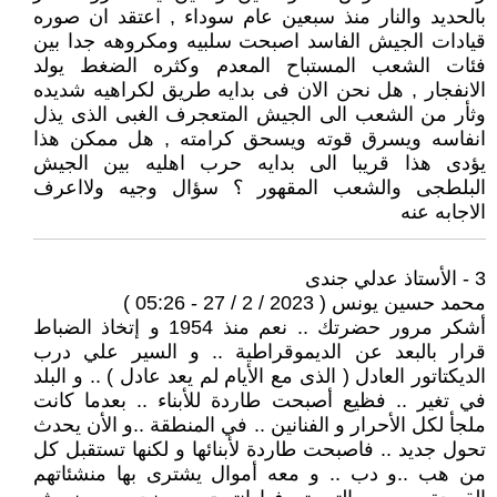
بالحديد والنار منذ سبعين عام سوداء , اعتقد ان صوره
قيادات الجيش الفاسد اصبحت سلبيه ومكروهه جدا بين
فئات الشعب المستباح المعدم وكثره الضغط يولد
الانفجار , هل نحن الان فى بدايه طريق لكراهيه شديده
وثأر من الشعب الى الجيش المتعجرف الغبى الذى يذل
انفاسه ويسرق قوته ويسحق كرامته , هل ممكن هذا
يؤدى هذا قريبا الى بدايه حرب اهليه بين الجيش
البلطجى والشعب المقهور ؟ سؤال وجيه ولااعرف
الاجابه عنه
3 - الأستاذ عدلي جندى
محمد حسين يونس ( 2023 / 2 / 27 - 05:26 )
أشكر مرور حضرتك .. نعم منذ 1954 و إتخاذ الضباط
قرار بالبعد عن الديموقراطية .. و السير علي درب
الديكتاتور العادل ( الذى مع الأيام لم يعد عادل ) .. و البلد
في تغير .. فظيع أصبحت طاردة للأبناء .. بعدما كانت
ملجأ لكل الأحرار و الفنانين .. في المنطقة ..و الأن يحدث
تحول جديد .. فاصبحت طاردة لأبنائها و لكنها تستقبل كل
من هب ..و دب .. و معه أموال يشترى بها منشئاتهم