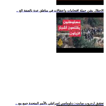
.. الاحتلال يشن حملة اقتحامات واعتقالات في مناطق عدة بالضفة الغ
.. تحقيق لـ-دروب سايت-: دبلوماسي إسرائيلي بالأمم المتحدة جمع مع