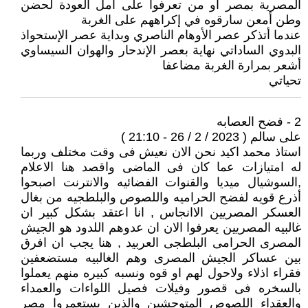
المصرية بمصر أو من تعرفوا على أمل العودة لحضن
وطن أمعن سارقوه في إكراههم على الغربة
عندما أتذكر عصر الأوهام الناصري وبداية عصر الإستحواذ
البدوي الساداتي نهاية بعصر الإندحار والهوان السيساوي
أشعر بمرارة الغربة مضاعفا
تحياتي
2 - فضح العصابه
على سالم ( 2023 / 2 / 26 - 21:10 )
استاذ محمد اكيد نحن الان نعيش فى وقت مختلف وربما
له امتيازات عما كان فى الماضى واقصد هنا الاعلام
,السوشيال ميديا والقنوات الفضائيه والانترنت اصبحوا
أذرع قويه لفضح الحراميه واللصوص والبلطجيه من بغال
العسكر المصريين الاانجاس , انا اعتقد بشكل كبير ان
غالبيه المصريين يعرفوا الان ان عدوهم اللدود هو الجيش
المصرى الحرامى البلطجى العربيد , هنا يجب ان افرق
بين عساكر الجيش المصرى وهم الغالبيه مستضعفين
فقراء اذلاء ولاحول لهم او قوه ونسبه كبيره منهم يعملوا
بالسخره فى قصور وفيلات فصيل اللواءات والعمداء
والعقداء اللصوص المتوحشين والذين يستعمروا مصر